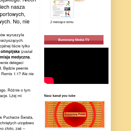
Retro
-
niech nasza
sportowych,
wych. No, nie
2 miesiące temu
nów wyruszyła
owarzyszących.
Bumerang Media TV
cjalnej liście tylko
 olimpijska
(został
misja medyczna
,
ewnie delegaci
. Będzie pewnie
. Remis 1:1? Ale nie
ego. Różnie o tym
acje. Lżej mi
Nasz kanał you tube
 w Pucharze Świata,
echniętych urzędowo
o złoto, zaś –