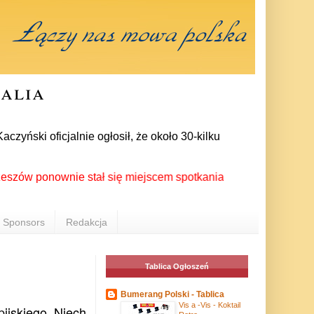
ralia
ski oficjalnie ogłosił, że około 30-kilku posłów zrezygnowało
ponownie stał się miejscem spotkania Polonii z całego świata 
Sponsors
Redakcja
Tablica Ogłoszeń
Bumerang Polski - Tablica
Vis a -Vis - Koktail
ijskiego. Niech