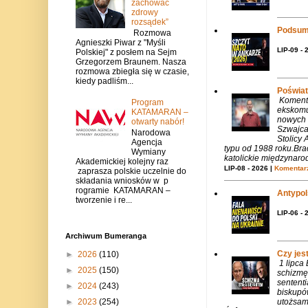
zachować
zdrowy
rozsądek”
Podsum
Rozmowa
Agnieszki Piwar z "Myśli
LIP-09 - 
Polskiej" z posłem na Sejm
Grzegorzem Braunem. Nasza
rozmowa zbiegła się w czasie,
kiedy padliśm...
Poświat
Komenta
Program
ekskomu
KATAMARAN –
nowych 
otwarty nabór!
Szwajca
Narodowa
Stolicy 
Agencja
typu od 1988 roku.Bra
Wymiany
katolickie międzynaro
Akademickiej kolejny raz
LIP-08 - 2026 |
Komentarz
zaprasza polskie uczelnie do
składania wniosków w p
rogramie KATAMARAN –
Antypols
tworzenie i re...
LIP-06 - 
Archiwum Bumeranga
Czy jes
►
2026
(110)
1 lipca
►
2025
(150)
schizmę
sentent
►
2024
(243)
biskupó
►
2023
(254)
utożsam