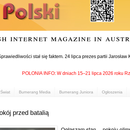
sh internet magazine in aust
wości stał się faktem. 24 lipca prezes partii Jarosław Kaczyń
POLONIA INFO: W dniach 15–21 lipca 2026 roku Rzeszów 
Świat
Bumerang Media
Bumerang Juniora
Ogłoszenia
okój przed batalią
Ogłaszam stan… pokoju olimp