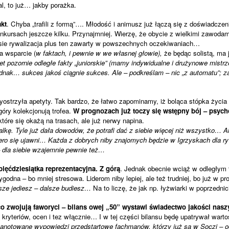
l, to już… jakby porażka.
akt
. Chyba „trafili z formą”…. Młodość i animusz już łączą się z doświadc
kursach jeszcze kilku. Przynajmniej. Wierzę, że obycie z wielkimi zawodam
iesie rywalizacja plus ten zawarty w powszechnych oczekiwaniach…
a wsparcie (
w faktach, i pewnie w we własnej głowie),
że będąc solistą, ma 
t pozornie odległe fakty „juniorskie” (mamy indywidualne i drużynowe mistrz
dnak… sukces jakoś ciągnie sukces. Ale – podkreślam – nic „z automatu”; 
strzyła apetyty. Tak bardzo, że łatwo zapominamy, iż boląca stópka życia n
góry kolekcjonują trofea.
W prognozach już toczy się wstępny bój – psych
tóre się okażą na trasach, ale już nerwy napina.
alkę. Tyle już dała dowodów, że potrafi dać z siebie więcej niż wszystko… A
ero się ujawni… Każda z dobrych niby znajomych będzie w Igrzyskach dla r
dla siebie wzajemnie pewnie też…
ięćdziesiątka reprezentacyjna. Z górą
. Jednak obecnie wciąż w odległym
odna – bo mniej stresowa. Liderom niby lepiej, ale też trudniej, bo już w p
sze jediesz – dalsze budiesz…
Na to liczę, że jak np. łyżwiarki w poprzedn
co zwojują faworyci – bilans owej „50” wystawi świadectwo jakości nas
 kryteriów, ocen i tez włącznie… I w tej części bilansu będę upatrywał wart
notowane wypowiedzi przedstartowe fachmanów, którzy już są w Soczi – od