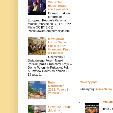
Wnuk: Tani
prześmiewcy
rzeczywistości
Donald Tusk na
kongresie
European People's Party na
Malcie (marzec 2017). Fot. EPP
Flickr CC BY 2.0 Z
zaciekawieniem przeczytałem...
II Światowe
Forum Nauki
Polskiej poza
Granicami Kraju
w Pułtusku
Uczestnicy II
Światowego Forum Nauki
Polskiej poza Granicami Kraju w
Domu Polonii w Pułtusku. Fot.
A.Pawłowska/PAI W dniach 11-
14 wrześ...
Nowszy post
Boże
Narodzenie
Subskrybuj:
Komentarze 
2023: Pokoju i
zdrowia
Prof. J
Grzegorz Braun:
LIP-10 - 
„Musimy