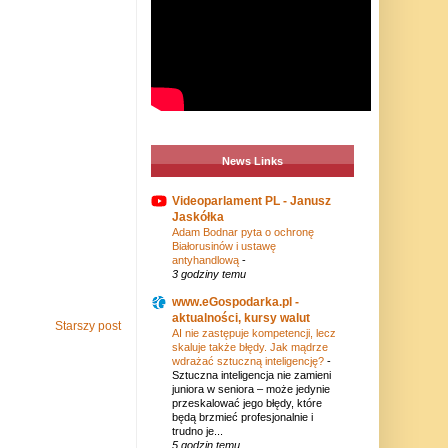
News Links
Videoparlament PL - Janusz
Jaskółka
Adam Bodnar pyta o ochronę
Białorusinów i ustawę
antyhandlową
-
3 godziny temu
www.eGospodarka.pl -
aktualności, kursy walut
Starszy post
AI nie zastępuje kompetencji, lecz
skaluje także błędy. Jak mądrze
wdrażać sztuczną inteligencję?
-
Sztuczna inteligencja nie zamieni
juniora w seniora – może jedynie
przeskalować jego błędy, które
będą brzmieć profesjonalnie i
trudno je...
5 godzin temu