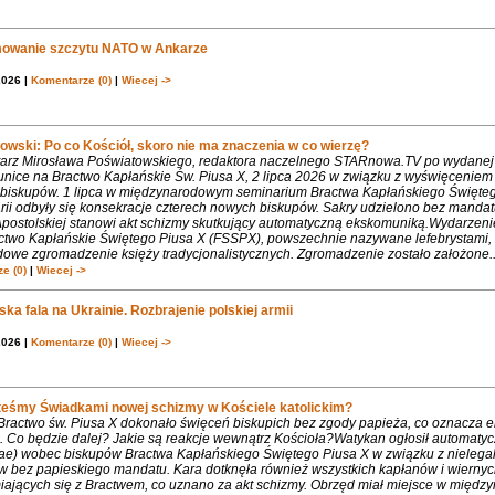
owanie szczytu NATO w Ankarze
2026 |
Komentarze (0)
|
Wiecej ->
owski: Po co Kościół, skoro nie ma znaczenia w co wierzę?
rz Mirosława Poświatowskiego, redaktora naczelnego STARnowa.TV po wydanej
nice na Bractwo Kapłańskie Św. Piusa X, 2 lipca 2026 w związku z wyświęcenie
biskupów. 1 lipca w międzynarodowym seminarium Bractwa Kapłańskiego Święte
rii odbyły się konsekracje czterech nowych biskupów. Sakry udzielono bez mandat
Apostolskiej stanowi akt schizmy skutkujący automatyczną ekskomuniką.Wydarzeni
ctwo Kapłańskie Świętego Piusa X (FSSPX), powszechnie nazywane lefebrystami, 
dowe zgromadzenie księży tradycjonalistycznych. Zgromadzenie zostało założone..
e (0)
|
Wiecej ->
ka fala na Ukrainie. Rozbrajenie polskiej armii
2026 |
Komentarze (0)
|
Wiecej ->
teśmy Świadkami nowej schizmy w Kościele katolickim?
 Bractwo św. Piusa X dokonało święceń biskupich bez zgody papieża, co oznacza 
. Co będzie dalej? Jakie są reakcje wewnątrz Kościoła?Watykan ogłosił automaty
iae) wobec biskupów Bractwa Kapłańskiego Świętego Piusa X w związku z nielega
w bez papieskiego mandatu. Kara dotknęła również wszystkich kapłanów i wiernyc
iających się z Bractwem, co uznano za akt schizmy. Obrzęd miał miejsce w międ