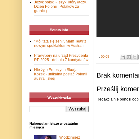
Język polski - język, który łączy.
Dzień Polonii i Polaków za
granicą
Events Info
"Mój tata się żeni". Mam Teatr z
nowym spektaklem w Australii
Prawybory na urząd Prezydenta
.
00:09
RP 2025 - debata 7 kandydatów
Nie żyje Ernestyna Skurjat-
Brak komentar
Kozek - unikalna postać Polonii
australijskiej
Prześlij kome
Wyszukiwarka
Redakcja nie ponosi odp
Najpopularniejsze w ostatnim
miesiącu
Włodzimierz