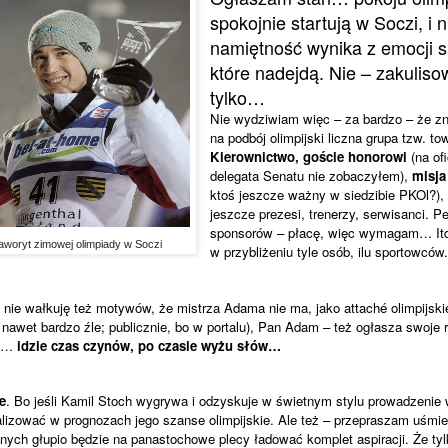
spokojnie startują w Soczi, i 
namiętność wynika z emocji 
które nadejdą. Nie – zakuliso
tylko…
Nie wydziwiam więc – za bardzo – że z
na podbój olimpijski liczna grupa tzw. t
Kierownictwo, goście honorowi
(na ofi
delegata Senatu nie zobaczyłem),
misja
ktoś jeszcze ważny w siedzibie PKOl?),
jeszcze prezesi, trenerzy, serwisanci. P
sponsorów – płacę, więc wymagam… Itd
 faworyt zimowej olimpiady w Soczi
w przybliżeniu tyle osób, ilu sportowców
 nie wałkuję też motywów, że mistrza Adama nie ma, jako attaché olimpijski
nawet bardzo źle; publicznie, bo w portalu), Pan Adam – też ogłasza swoje r
le…
idzie czas czynów, po czasie wyżu słów…
e
. Bo jeśli Kamil Stoch wygrywa i odzyskuje w świetnym stylu prowadzenie
alizować w prognozach jego szanse olimpijskie. Ale też – przepraszam uśmi
nych głupio będzie na panastochowe plecy ładować komplet aspiracji. Że tylk