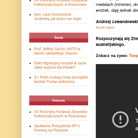
XX Polonijny Festiwal Zespołów
medalach (minister), d
Folklorystycznych w Rzeszowie
wróżek, daję jednak d
Gen. Leon Komornicki:
Jesteśmy jak dzieci we mgle
Andrzej Lewandowski
Studio Opinii
Rozpoczynają się Zimo
Świat
australijskiego.
Prof. Jeffrey Sachs: NATO w
stanie cakowitego chaosu
Zobacz na żywo:
Tenp
Pakt migracyjny wszedł w życie.
Jakie wyjście dla Polski?
Xi i Putin budują nowy porządek
świata! Trump wykiwany
Polonia
XX Polonijny Festiwal Zespołów
Folklorystycznych w Rzeszowie
Spotkanie Prezydenta RP z
Polonią na Florydzie