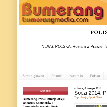
poli
NEWS: POLSKA: Rozłam w Prawie i Sprawiedli
Strona główna
Polonia
Australia
Polska
sobota, 8 lutego 2014
Donacje
Soczi 2014. P
Tagi:
Rosja
,
Sport
,
Świat
Bumerang Polski istnieje dzięki
wsparciu Sponsorów i
Czytelników portalu. Twoja