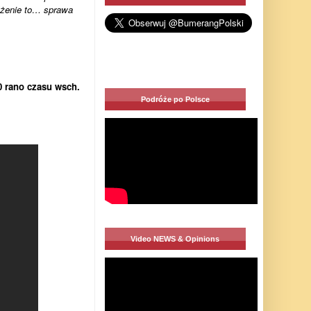
óżenie to… sprawa
0 rano czasu wsch.
Podróże po Polsce
Video NEWS & Opinions