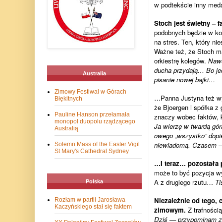
w podtekście inny meda
Stoch jest świetny – f
podobnych będzie w kon
na stres. Ten, który n
Ważne też, że Stoch m
orkiestrę kolegów.
Nawe
ducha przydają… Bo je
Australia
pisanie nowej bajki…
Zimowy Festiwal w Górach
…Panna Justyna też wyo
Błękitnych
że Bjoergen i spółka z 
Pauline Hanson przełamała
znaczy wobec faktów, k
monopol duopolu rządzącego
Ja wierzę w twardą gór
Australią
owego „wszystko” dopi
niewiadomą. Czasem – 
Solemn Mass of the Easter Vigil
St Mary's Cathedral Sydney
…I teraz… pozostała p
może to być pozycja wyg
A z drugiego rzutu…
Ti
Polska
Niezależnie od tego, 
Rozłam w partii Jarosława
Kaczyńskiego stał się faktem
zimowym.
Z trafnością
Dziś — przypominam za