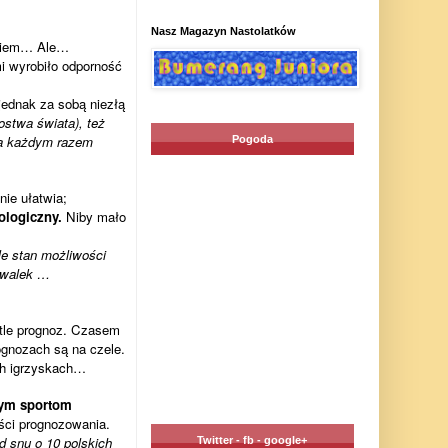
Nasz Magazyn Nastolatków
zeniem… Ale…
i wyrobiło odporność
jednak za sobą niezłą
ostwa świata), też
za każdym razem
Pogoda
ie ułatwia;
ologiczny.
Niby mało
le stan możliwości
ywalek …
 tle prognoz. Czasem
rognozach są na czele.
ich igrzyskach…
zym sportom
ości prognozowania.
 snu o 10 polskich
Twitter - fb - google+