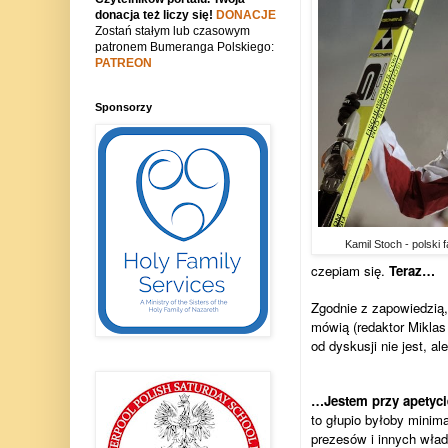
donacja też liczy się!
DONACJE
Zostań stałym lub czasowym
patronem Bumeranga Polskiego:
PATREON
Sponsorzy
Kamil Stoch - polski
czepiam się.
Teraz…
Zgodnie z zapowiedzią,
mówią (redaktor Miklas 
od dyskusji nie jest, a
…Jestem przy apetyci
to głupio byłoby minim
prezesów i innych wład