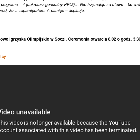
o programu – 4 (sekretarz generalny PKOl)… Nie trzymając za słowo – bo wr
owód, że… zapamiętałem. A pamięć – dopisuje.
we Igrzyska Olimpijskie w Soczi. Ceremonia otwarcia 8.02 o godz. 3:3
lay