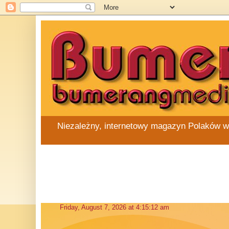
Niezależny, internetowy magazyn Polaków w Au