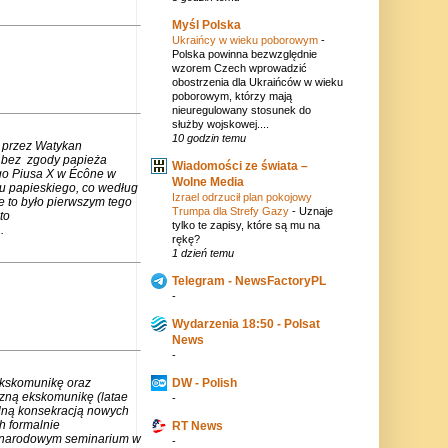
Myśl Polska
Ukraińcy w wieku poborowym
-
Polska powinna bezwzględnie
wzorem Czech wprowadzić
obostrzenia dla Ukraińców w wieku
poborowym, którzy mają
nieuregulowany stosunek do
służby wojskowej....
10 godzin temu
 przez Watykan
m bez zgody papieża
Wiadomości ze świata –
go Piusa X w Écône w
Wolne Media
u papieskiego, co według
Izrael odrzucił plan pokojowy
e to było pierwszym tego
Trumpa dla Strefy Gazy
-
Uznaje
to
tylko te zapisy, które są mu na
.
rękę?
1 dzień temu
Telegram - NewsFactoryPL
-
Wydarzenia 18:50 - Polsat
News
-
ekskomunikę oraz
DW - Polish
czną ekskomunikę (latae
-
lną konsekracją nowych
h formalnie
RT News
zynarodowym seminarium w
-