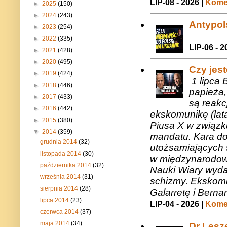
LIP-08 - 2026 |
Komen
►
2025
(150)
►
2024
(243)
Antypols
►
2023
(254)
►
2022
(335)
LIP-06 - 2
►
2021
(428)
►
2020
(495)
Czy jes
►
2019
(424)
1 lipca 
►
2018
(446)
papieża,
►
2017
(433)
są reakc
►
2016
(442)
ekskomunikę (lat
►
2015
(380)
Piusa X w związk
▼
2014
(359)
mandatu. Kara do
grudnia 2014
(32)
utożsamiających 
listopada 2014
(30)
w międzynarodow
października 2014
(32)
Nauki Wiary wyda
września 2014
(31)
schizmy. Ekskomu
sierpnia 2014
(28)
Galarretę i Bernar
lipca 2014
(23)
LIP-04 - 2026 |
Komen
czerwca 2014
(37)
maja 2014
(34)
Dr Lesze