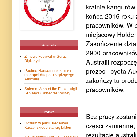
krainie kangurów 
końca 2016 roku 
pracowników. W p
miejscowy Holden
Zakończenie dział
Australia
2900 pracowników
Zimowy Festiwal w Górach
Australii rozpocz
Błękitnych
prezes Toyota Aus
Pauline Hanson przełamała
monopol duopolu rządzącego
zakończy tu prod
Australią
pracowników.
Solemn Mass of the Easter Vigil
St Mary's Cathedral Sydney
Polska
Bez pracy zostani
części zamienne, 
Rozłam w partii Jarosława
Kaczyńskiego stał się faktem
rezultacie austral