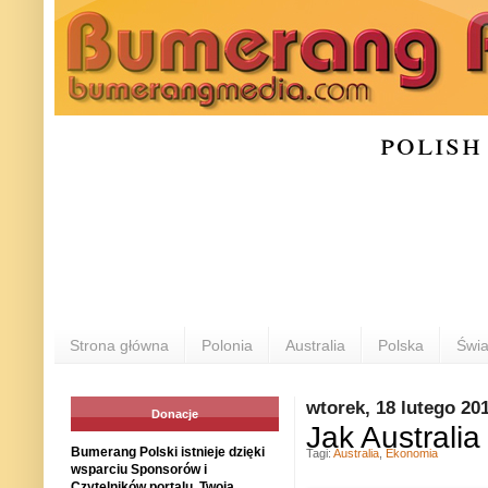
polish
Strona główna
Polonia
Australia
Polska
Świa
wtorek, 18 lutego 20
Donacje
Jak Australi
Bumerang Polski istnieje dzięki
Tagi:
Australia
,
Ekonomia
wsparciu Sponsorów i
Czytelników portalu. Twoja