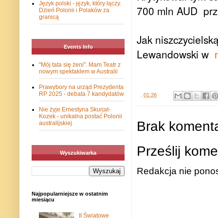
Język polski - język, który łączy.
700 mln AUD prze
Dzień Polonii i Polaków za
granicą
Jak niszczycielsk
Events Info
Lewandowski w
m
"Mój tata się żeni". Mam Teatr z
nowym spektaklem w Australii
Prawybory na urząd Prezydenta
RP 2025 - debata 7 kandydatów
.
01:26
Nie żyje Ernestyna Skurjat-
Kozek - unikalna postać Polonii
Brak komenta
australijskiej
Prześlij kome
Wyszukiwarka
Redakcja nie ponos
Najpopularniejsze w ostatnim
miesiącu
II Światowe