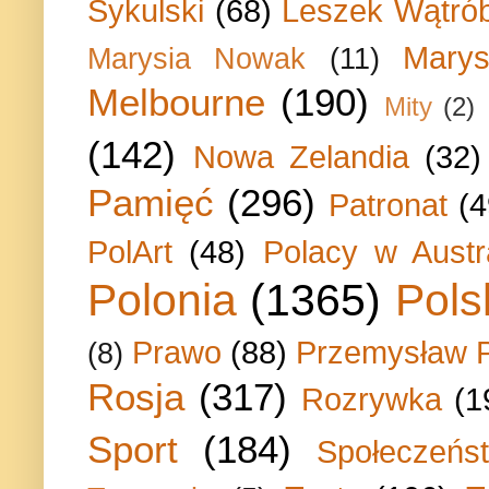
Sykulski
(68)
Leszek Wątrób
Marys
Marysia Nowak
(11)
Melbourne
(190)
Mity
(2)
(142)
Nowa Zelandia
(32)
Pamięć
(296)
Patronat
(4
PolArt
(48)
Polacy w Austra
Polonia
(1365)
Pols
Prawo
(88)
Przemysław P
(8)
Rosja
(317)
Rozrywka
(1
Sport
(184)
Społeczeńs