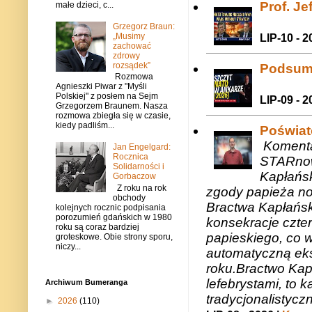
Prof. J
małe dzieci, c...
Grzegorz Braun:
„Musimy
LIP-10 - 2
zachować
zdrowy
rozsądek”
Podsum
Rozmowa
Agnieszki Piwar z "Myśli
Polskiej" z posłem na Sejm
LIP-09 - 2
Grzegorzem Braunem. Nasza
rozmowa zbiegła się w czasie,
kiedy padliśm...
Poświat
Komenta
Jan Engelgard:
Rocznica
STARnow
Solidarności i
Kapłańsk
Gorbaczow
Z roku na rok
zgody papieża n
obchody
Bractwa Kapłańsk
kolejnych rocznic podpisania
porozumień gdańskich w 1980
konsekracje czte
roku są coraz bardziej
papieskiego, co w
groteskowe. Obie strony sporu,
niczy...
automatyczną eks
roku.Bractwo Ka
lefebrystami, to
Archiwum Bumeranga
tradycjonalistycz
►
2026
(110)