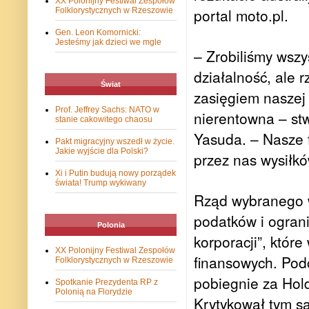
XX Polonijny Festiwal Zespołów
portal moto.pl.
Folklorystycznych w Rzeszowie
Gen. Leon Komornicki:
Jesteśmy jak dzieci we mgle
– Zrobiliśmy wsz
działalność, ale r
Świat
zasięgiem naszej 
Prof. Jeffrey Sachs: NATO w
nierentowna – stw
stanie cakowitego chaosu
Yasuda. – Nasze 
Pakt migracyjny wszedł w życie.
Jakie wyjście dla Polski?
przez nas wysiłkó
Xi i Putin budują nowy porządek
świata! Trump wykiwany
Rząd wybranego w
podatków i ogranic
Polonia
korporacji”, któr
XX Polonijny Festiwal Zespołów
finansowych. Podc
Folklorystycznych w Rzeszowie
pobiegnie za Hol
Spotkanie Prezydenta RP z
Polonią na Florydzie
Krytykował tym s