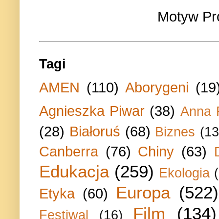
Motyw Pr
Tagi
AMEN
(110)
Aborygeni
(19
Agnieszka Piwar
(38)
Anna 
(28)
Białoruś
(68)
Biznes
(13
Canberra
(76)
Chiny
(63)
Edukacja
(259)
Ekologia
Europa
(522)
Etyka
(60)
Film
(134)
Festiwal
(16)