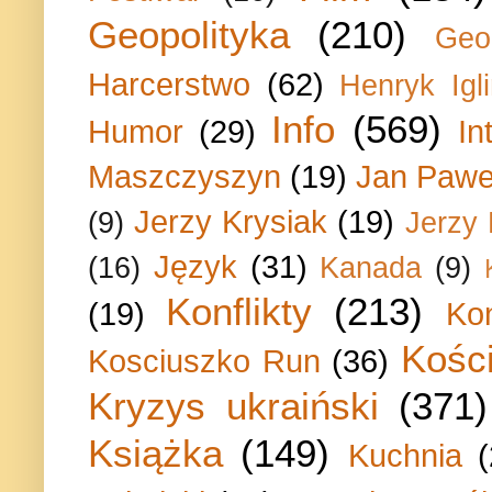
Geopolityka
(210)
Geo
Harcerstwo
(62)
Henryk Igli
Info
(569)
Humor
(29)
In
Maszczyszyn
(19)
Jan Paweł
Jerzy Krysiak
(19)
(9)
Jerzy
Język
(31)
(16)
Kanada
(9)
Konflikty
(213)
(19)
Ko
Kości
Kosciuszko Run
(36)
Kryzys ukraiński
(371)
Książka
(149)
Kuchnia