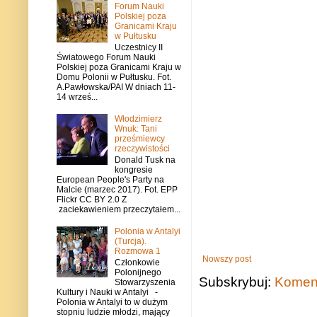
Forum Nauki
Polskiej poza
Granicami Kraju
w Pułtusku
Uczestnicy II
Światowego Forum Nauki
Polskiej poza Granicami Kraju w
Domu Polonii w Pułtusku. Fot.
A.Pawłowska/PAI W dniach 11-
14 wrześ...
Włodzimierz
Wnuk: Tani
prześmiewcy
rzeczywistości
Donald Tusk na
kongresie
European People's Party na
Malcie (marzec 2017). Fot. EPP
Flickr CC BY 2.0 Z
zaciekawieniem przeczytałem...
Polonia w Antalyi
(Turcja).
Rozmowa 1
Nowszy post
Członkowie
Polonijnego
Subskrybuj:
Koment
Stowarzyszenia
Kultury i Nauki w Antalyi -
Polonia w Antalyi to w dużym
stopniu ludzie młodzi, mający