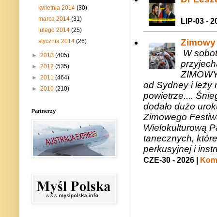
kwietnia 2014
(30)
marca 2014
(31)
LIP-03 - 2
lutego 2014
(25)
Zimowy 
stycznia 2014
(26)
W sobotę
►
2013
(405)
przyjech
►
2012
(535)
ZIMOWY 
►
2011
(464)
od Sydney i leży 
►
2010
(210)
powietrze.... Śni
dodało dużo uroku
Partnerzy
Zimowego Festiwal
Wielokulturową P
tanecznych, któr
perkusyjnej i in
CZE-30 - 2026 |
Kome