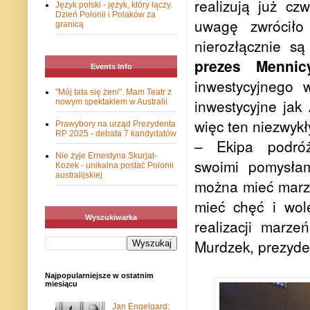
realizują już c
Język polski - język, który łączy.
Dzień Polonii i Polaków za
uwagę zwróciło 
granicą
nierozłącznie 
prezes Mennic
Events Info
inwestycyjnego 
"Mój tata się żeni". Mam Teatr z
inwestycyjne jak 
nowym spektaklem w Australii
więc ten niezwykł
Prawybory na urząd Prezydenta
RP 2025 - debata 7 kandydatów
– Ekipa podró
Nie żyje Ernestyna Skurjat-
swoimi pomysłam
Kozek - unikalna postać Polonii
australijskiej
można mieć marze
mieć chęć i wol
Wyszukiwarka
realizacji marz
Murdzek, prezyde
Najpopularniejsze w ostatnim
miesiącu
Jan Engelgard: