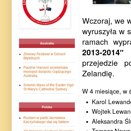
Wczoraj, we w
wyruszyła w s
ramach wyp
Australia
2013-2014″
w
Zimowy Festiwal w Górach
Błękitnych
przejedzie 
Pauline Hanson przełamała
Zelandię.
monopol duopolu rządzącego
Australią
Solemn Mass of the Easter Vigil
W 4 miesiące, w ś
St Mary's Cathedral Sydney
Karol Lewando
Polska
Wojtek Lewand
Rozłam w partii Jarosława
Aleksandra Ślu
Kaczyńskiego stał się faktem
Tomasz Nowac