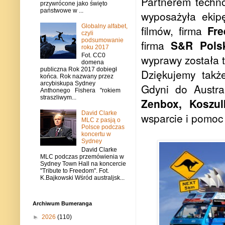
Partnerem techn
przywrócone jako święto
państwowe w ...
wyposażyła ekip
Globalny alfabet,
filmów, firma
Fr
czyli
podsumowanie
firma
S&R Pols
roku 2017
Fot. CC0
wyprawy została 
domena
publiczna Rok 2017 dobiegł
Dziękujemy tak
końca. Rok nazwany przez
arcybiskupa Sydney
Gdyni do Austral
Anthonego Fishera "rokiem
straszliwym...
Zenbox, Koszul
David Clarke
wsparcie i pomoc
MLC z pasją o
Polsce podczas
koncertu w
Sydney
David Clarke
MLC podczas przemówienia w
Sydney Town Hall na koncercie
"Tribute to Freedom". Fot.
K.Bajkowski Wśród australjsk...
Archiwum Bumeranga
►
2026
(110)