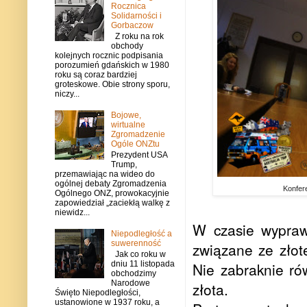
Rocznica
Solidarności i
Gorbaczow
Z roku na rok
obchody
kolejnych rocznic podpisania
porozumień gdańskich w 1980
roku są coraz bardziej
groteskowe. Obie strony sporu,
niczy...
Bojowe,
wirtualne
Zgromadzenie
Ogóle ONZtu
Prezydent USA
Trump,
przemawiając na wideo do
ogólnej debaty Zgromadzenia
Konfer
Ogólnego ONZ, prowokacyjnie
zapowiedział „zaciekłą walkę z
niewidz...
W czasie wypraw
Niepodległość a
suwerenność
związane ze złot
Jak co roku w
dniu 11 listopada
Nie zabraknie rów
obchodzimy
Narodowe
złota.
Święto Niepodległości,
ustanowione w 1937 roku, a