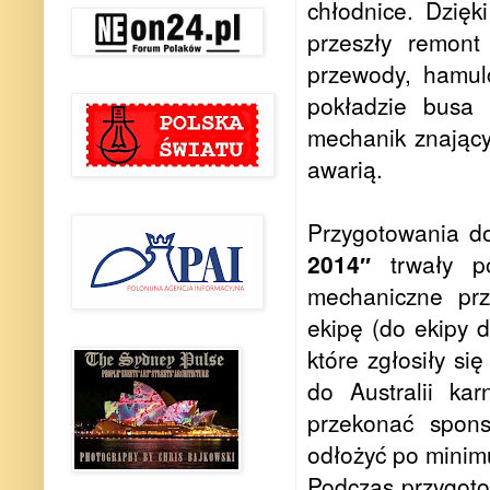
chłodnice. Dzięk
przeszły remont
przewody, hamul
pokładzie busa 
mechanik znający
awarią.
Przygotowania 
2014″
trwały po
mechaniczne prz
ekipę (do ekipy 
które zgłosiły si
do Australii kar
przekonać spon
odłożyć po minim
Podczas przygoto