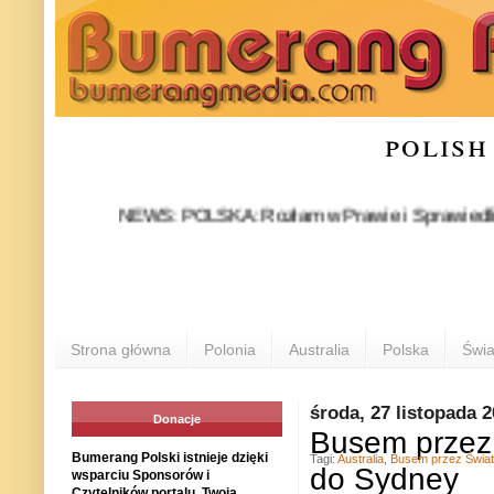
polish
NEWS: POLSKA: Rozłam w Prawie i Sprawiedliwości sta
Strona główna
Polonia
Australia
Polska
Świa
środa, 27 listopada 
Donacje
Busem przez Ś
Bumerang Polski istnieje dzięki
Tagi:
Australia
,
Busem przez Świat
do Sydney
wsparciu Sponsorów i
Czytelników portalu. Twoja