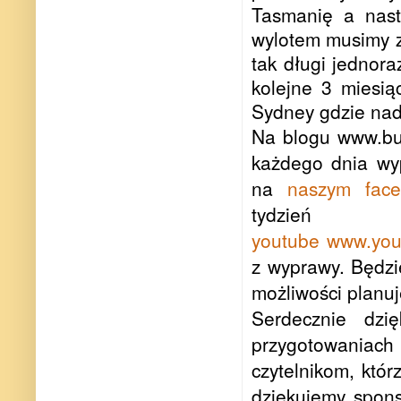
Tasmanię a nast
wylotem musimy z
tak długi jednor
kolejne 3 miesi
Sydney gdzie nad
Na blogu www.bus
każdego dnia wyp
na
naszym fac
tydzie
youtube
www.you
z wyprawy. Będzi
możliwości planu
Serdecznie dz
przygotowaniach 
czytelnikom, któr
dziękujemy spons