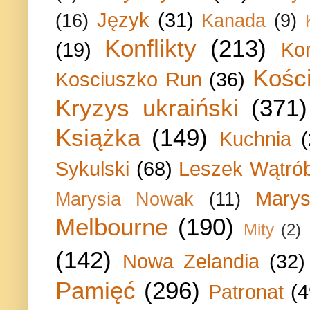
Język
(31)
(16)
Kanada
(9)
Konflikty
(213)
(19)
Ko
Kości
Kosciuszko Run
(36)
Kryzys ukraiński
(371)
Książka
(149)
Kuchnia
Sykulski
(68)
Leszek Wątrób
Marys
Marysia Nowak
(11)
Melbourne
(190)
Mity
(2)
(142)
Nowa Zelandia
(32)
Pamięć
(296)
Patronat
(4