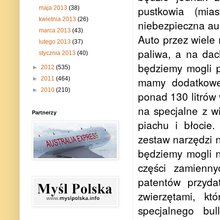
pustkowia (mias
maja 2013
(38)
kwietnia 2013
(26)
niebezpieczna aus
marca 2013
(43)
Auto przez wiele
lutego 2013
(37)
paliwa, a na da
stycznia 2013
(40)
będziemy mogli 
►
2012
(535)
mamy dodatkowe
►
2011
(464)
►
2010
(210)
ponad 130 litrów
na specjalne z w
Partnerzy
piachu i błocie
zestaw narzędzi 
będziemy mogli n
części zamienny
patentów przyda
zwierzętami, kt
specjalnego bul