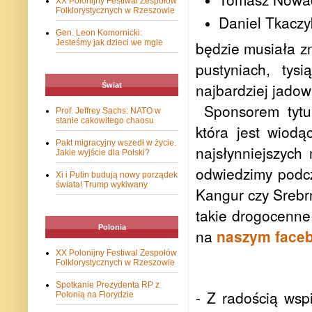
XX Polonijny Festiwal Zespołów
Folklorystycznych w Rzeszowie
Daniel Tkaczy
Gen. Leon Komornicki:
będzie musiała z
Jesteśmy jak dzieci we mgle
pustyniach, tys
najbardziej jadow
Świat
Sponsorem tyt
Prof. Jeffrey Sachs: NATO w
stanie cakowitego chaosu
która jest wiodą
Pakt migracyjny wszedł w życie.
najsłynniejszych 
Jakie wyjście dla Polski?
odwiedzimy podc
Xi i Putin budują nowy porządek
świata! Trump wykiwany
Kangur czy Srebr
takie drogocenn
Polonia
na
naszym face
XX Polonijny Festiwal Zespołów
Folklorystycznych w Rzeszowie
Spotkanie Prezydenta RP z
- Z radością wsp
Polonią na Florydzie