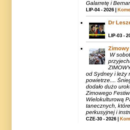
Galarretę i Bernar
LIP-04 - 2026 |
Komen
Dr Lesze
LIP-03 - 2
Zimowy 
W sobotę
przyjech
ZIMOWY 
od Sydney i leży 
powietrze.... Śni
dodało dużo uroku
Zimowego Festiwal
Wielokulturową P
tanecznych, któr
perkusyjnej i in
CZE-30 - 2026 |
Kome