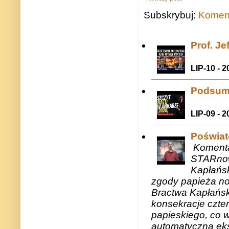
Subskrybuj:
Koment
Prof. J
LIP-10 - 2
Podsum
LIP-09 - 2
Poświat
Komenta
STARnow
Kapłańsk
zgody papieża n
Bractwa Kapłańsk
konsekracje czte
papieskiego, co w
automatyczną eks