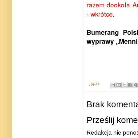
razem dookoła Au
- wkrótce.
Bumerang Pols
wyprawy „Mennic
.
09:47
Brak komenta
Prześlij kome
Redakcja nie ponos