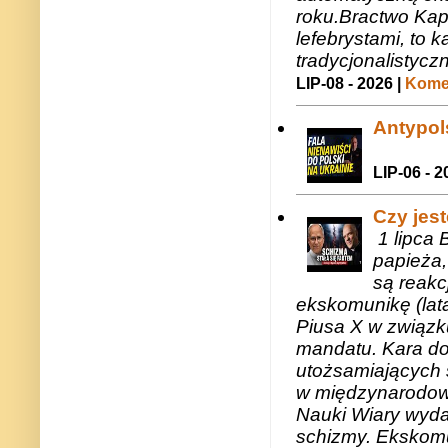
roku.Bractwo Ka
lefebrystami, to
tradycjonalistycz
LIP-08 - 2026 |
Komen
Antypols
LIP-06 - 2
Czy jes
1 lipca 
papieża,
są reakc
ekskomunikę (lat
Piusa X w związk
mandatu. Kara do
utożsamiających 
w międzynarodow
Nauki Wiary wyda
schizmy. Ekskomu