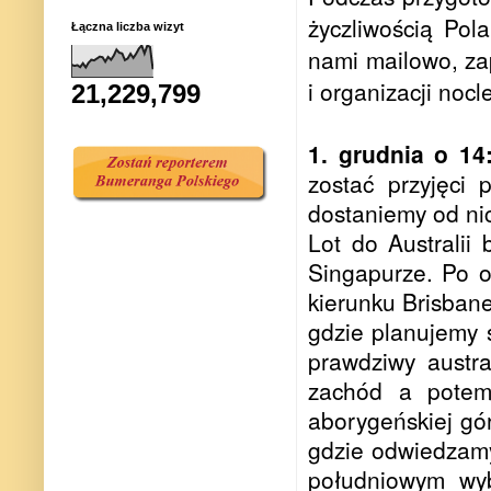
życzliwością Pola
Łączna liczba wizyt
nami mailowo, za
i organizacji noc
21,229,799
1. grudnia o 1
zostać przyjęci 
dostaniemy od nic
Lot do Australii
Singapurze. Po 
kierunku Brisbane
gdzie planujemy 
prawdziwy austra
zachód a potem 
aborygeńskiej gó
gdzie odwiedzamy
południowym wy