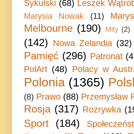
Sykulski
(68)
Leszek Wątrób
Marys
Marysia Nowak
(11)
Melbourne
(190)
Mity
(2)
(142)
Nowa Zelandia
(32)
Pamięć
(296)
Patronat
(4
PolArt
(48)
Polacy w Austra
Polonia
(1365)
Pols
Prawo
(88)
Przemysław P
(8)
Rosja
(317)
Rozrywka
(1
Sport
(184)
Społeczeńs