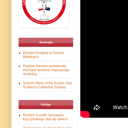
Australia
Zimowy Festiwal w Górach
Błękitnych
Pauline Hanson przełamała
monopol duopolu rządzącego
Australią
Solemn Mass of the Easter Vigil
St Mary's Cathedral Sydney
Polska
Rozłam w partii Jarosława
Kaczyńskiego stał się faktem