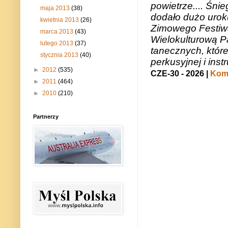
powietrze.... Śni
maja 2013
(38)
dodało dużo uroku
kwietnia 2013
(26)
Zimowego Festiwal
marca 2013
(43)
Wielokulturową P
lutego 2013
(37)
tanecznych, któr
stycznia 2013
(40)
perkusyjnej i in
►
2012
(535)
CZE-30 - 2026 |
Kome
►
2011
(464)
►
2010
(210)
Partnerzy