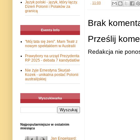
Język polski - język, który łączy.
.
11:03
Dzień Polonii i Polaków za
granicą
Brak komenta
Events Info
Prześlij kome
"Mój tata się żeni". Mam Teatr z
nowym spektaklem w Australii
Redakcja nie ponos
Prawybory na urząd Prezydenta
RP 2025 - debata 7 kandydatów
Nie żyje Ernestyna Skurjat-
Kozek - unikalna postać Polonii
australijskiej
Wyszukiwarka
Najpopularniejsze w ostatnim
miesiącu
Jan Engelgard: