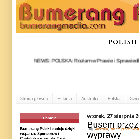
polish
NEWS: POLSKA: Rozłam w Prawie i Sprawiedliwości sta
Strona główna
Polonia
Australia
Polska
Świa
wtorek, 27 sierpnia 
Donacje
Busem przez 
Bumerang Polski istnieje dzięki
Tagi:
Australia
,
Busem przez Świat
wyprawy
wsparciu Sponsorów i
Czytelników portalu. Twoja