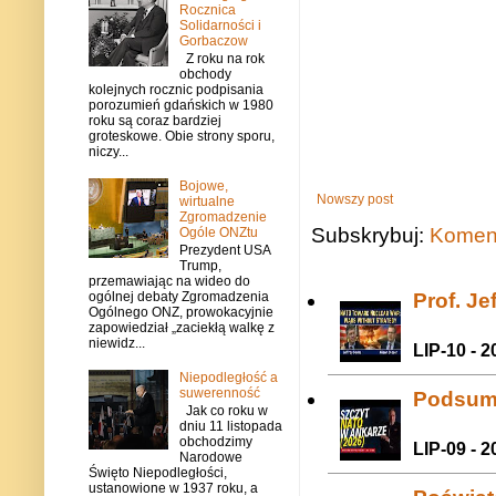
Rocznica
Solidarności i
Gorbaczow
Z roku na rok
obchody
kolejnych rocznic podpisania
porozumień gdańskich w 1980
roku są coraz bardziej
groteskowe. Obie strony sporu,
niczy...
Bojowe,
Nowszy post
wirtualne
Zgromadzenie
Subskrybuj:
Koment
Ogóle ONZtu
Prezydent USA
Trump,
przemawiając na wideo do
Prof. J
ogólnej debaty Zgromadzenia
Ogólnego ONZ, prowokacyjnie
zapowiedział „zaciekłą walkę z
niewidz...
LIP-10 - 2
Niepodległość a
suwerenność
Podsum
Jak co roku w
dniu 11 listopada
obchodzimy
LIP-09 - 2
Narodowe
Święto Niepodległości,
ustanowione w 1937 roku, a