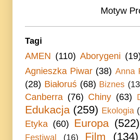
Motyw Pr
Tagi
AMEN
(110)
Aborygeni
(19
Agnieszka Piwar
(38)
Anna 
(28)
Białoruś
(68)
Biznes
(13
Canberra
(76)
Chiny
(63)
Edukacja
(259)
Ekologia
Europa
(522)
Etyka
(60)
Film
(134)
Festiwal
(16)