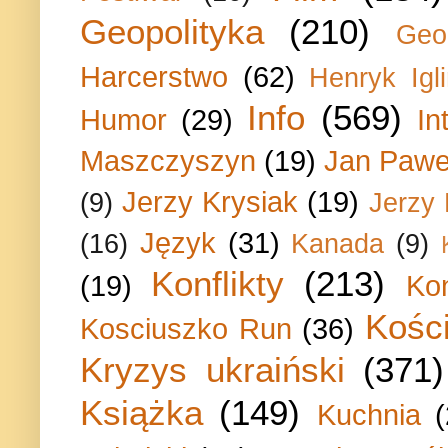
Geopolityka
(210)
Geo
Harcerstwo
(62)
Henryk Igli
Info
(569)
Humor
(29)
In
Maszczyszyn
(19)
Jan Paweł
Jerzy Krysiak
(19)
(9)
Jerzy
Język
(31)
(16)
Kanada
(9)
Konflikty
(213)
(19)
Ko
Kości
Kosciuszko Run
(36)
Kryzys ukraiński
(371)
Książka
(149)
Kuchnia