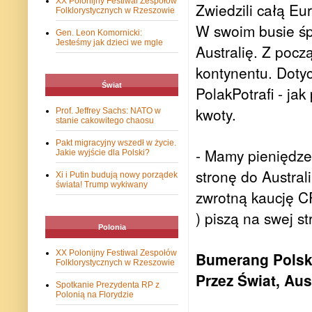
XX Polonijny Festiwal Zespołów
Zwiedzili całą Eu
Folklorystycznych w Rzeszowie
W swoim busie śpi
Gen. Leon Komornicki:
Jesteśmy jak dzieci we mgle
Australię. Z poc
kontynentu.
Dotyc
Świat
PolakPotrafi - jak
kwoty.
Prof. Jeffrey Sachs: NATO w
stanie cakowitego chaosu
Pakt migracyjny wszedł w życie.
- Mamy pieniędze 
Jakie wyjście dla Polski?
stronę do Austral
Xi i Putin budują nowy porządek
świata! Trump wykiwany
zwrotną kaucję C
) piszą na swej s
Polonia
XX Polonijny Festiwal Zespołów
Bumerang Polsk
Folklorystycznych w Rzeszowie
Przez Świat, Aust
Spotkanie Prezydenta RP z
Polonią na Florydzie