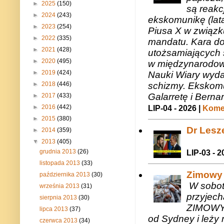
►
2025
(150)
są reakc
►
2024
(243)
ekskomunikę (lat
►
2023
(254)
Piusa X w związk
►
2022
(335)
mandatu. Kara do
►
2021
(428)
utożsamiających 
►
2020
(495)
w międzynarodow
►
2019
(424)
Nauki Wiary wyda
schizmy. Ekskomu
►
2018
(446)
Galarretę i Bernar
►
2017
(433)
►
2016
(442)
LIP-04 - 2026 |
Komen
►
2015
(380)
Dr Lesze
►
2014
(359)
▼
2013
(405)
grudnia 2013
(26)
LIP-03 - 2
listopada 2013
(33)
Zimowy 
października 2013
(30)
W sobotę
września 2013
(31)
przyjech
sierpnia 2013
(30)
ZIMOWY 
lipca 2013
(37)
od Sydney i leży 
czerwca 2013
(34)