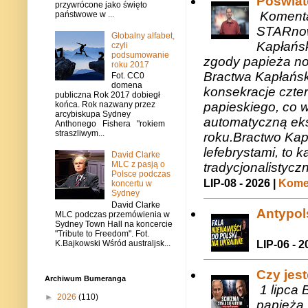
Poświat
przywrócone jako święto
Komenta
państwowe w ...
STARnow
Globalny alfabet,
Kapłańsk
czyli
podsumowanie
zgody papieża n
roku 2017
Bractwa Kapłańsk
Fot. CC0
domena
konsekracje czte
publiczna Rok 2017 dobiegł
papieskiego, co w
końca. Rok nazwany przez
arcybiskupa Sydney
automatyczną eks
Anthonego Fishera "rokiem
straszliwym...
roku.Bractwo Ka
lefebrystami, to
David Clarke
MLC z pasją o
tradycjonalistycz
Polsce podczas
LIP-08 - 2026 |
Komen
koncertu w
Sydney
David Clarke
Antypols
MLC podczas przemówienia w
Sydney Town Hall na koncercie
"Tribute to Freedom". Fot.
K.Bajkowski Wśród australjsk...
LIP-06 - 2
Czy jes
Archiwum Bumeranga
1 lipca 
►
2026
(110)
papieża,