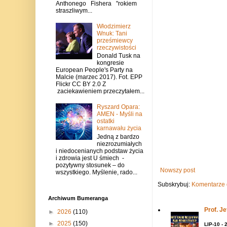
Anthonego Fishera "rokiem
straszliwym...
Włodzimierz
Wnuk: Tani
prześmiewcy
rzeczywistości
Donald Tusk na
kongresie
European People's Party na
Malcie (marzec 2017). Fot. EPP
Flickr CC BY 2.0 Z
zaciekawieniem przeczytałem...
Ryszard Opara:
AMEN - Myśli na
ostatki
karnawału życia
Jedną z bardzo
niezrozumiałych
i niedocenianych podstaw życia
i zdrowia jest U śmiech -
pozytywny stosunek – do
Nowszy post
wszystkiego. Myślenie, rado...
Subskrybuj:
Komentarze 
Archiwum Bumeranga
Prof. J
►
2026
(110)
►
2025
(150)
LIP-10 - 