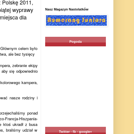
 Polskę 2011,
piątej wyprawy
Nasz Magazyn Nastolatków
miejsca dla
Pogoda
. Głównym celem było
twa, ale bez tysięcy
mpera, zebranie ekipy
 aby się odpowiednio
a kolorowego kampera,
wać nasze rodziny i
przejechaliśmy ponad
o-Francja-Hiszpania-
ie ktoś ukradł z busa
s, braliśmy udział w
Twitter - fb - google+