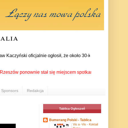
ralia
czyński oficjalnie ogłosił, że około 30-kilku posłów zrezygno
w ponownie stał się miejscem spotkania Polonii z całego świa
Sponsors
Redakcja
Tablica Ogłoszeń
Bumerang Polski - Tablica
Vis a -Vis - Koktail