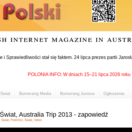
sh internet magazine in aust
edliwości stał się faktem. 24 lipca prezes partii Jarosław Ka
POLONIA INFO: W dniach 15–21 lipca 2026 roku Rzeszó
Świat
Bumerang Media
Bumerang Juniora
Ogłoszenia
wiat, Australia Trip 2013 - zapowiedź
 Świat
,
Podróże
,
Świat
,
Video