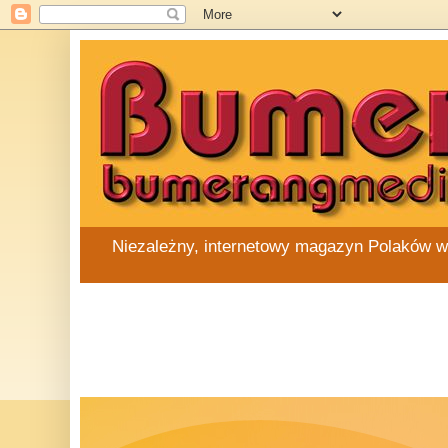
Niezależny, internetowy magazyn Polaków w Au