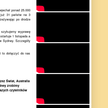
zejechał ponad 25.000
 już 31 państw na 3
rzeżywając po drodze
ku szykujemy wyprawę
startuje 1 listopada a
 w Sydney. Szczegóły
i to dołączyć do nas
ez Świat, Australia
ydney zrobimy
szych czytelników