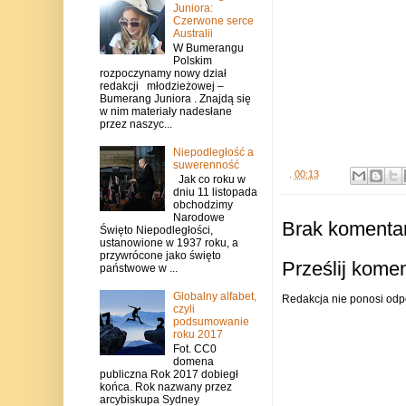
Juniora:
Czerwone serce
Australii
W Bumerangu
Polskim
rozpoczynamy nowy dział
redakcji młodzieżowej –
Bumerang Juniora . Znajdą się
w nim materiały nadesłane
przez naszyc...
Niepodległość a
suwerenność
.
00:13
Jak co roku w
dniu 11 listopada
obchodzimy
Narodowe
Brak komentar
Święto Niepodległości,
ustanowione w 1937 roku, a
przywrócone jako święto
Prześlij kome
państwowe w ...
Globalny alfabet,
Redakcja nie ponosi odp
czyli
podsumowanie
roku 2017
Fot. CC0
domena
publiczna Rok 2017 dobiegł
końca. Rok nazwany przez
arcybiskupa Sydney