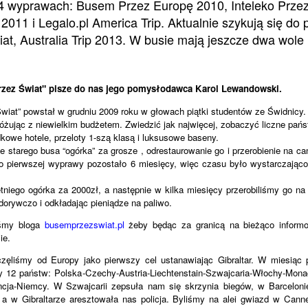
4 wyprawach: Busem Przez Europę 2010, Inteleko Przez
2011 i Legalo.pl America Trip. Aktualnie szykują się do 
t, Australia Trip 2013. W busie mają jeszcze dwa wole 
rzez Świat" pisze do nas jego pomysłodawca Karol Lewandowski.
wiat” powstał w grudniu 2009 roku w głowach piątki studentów ze Świdnicy
óżując z niewielkim budżetem. Zwiedzić jak najwięcej, zobaczyć liczne pańs
dkowe hotele, przeloty 1-szą klasą i luksusowe baseny.
 starego busa “ogórka” za grosze , odrestaurowanie go i przerobienie na ca
Do pierwszej wyprawy pozostało 6 miesięcy, więc czasu było wystarczająco
tniego ogórka za 2000zł, a następnie w kilka miesięcy przerobiliśmy go n
dorywczo i odkładając pieniądze na paliwo.
iśmy bloga
busemprzezswiat.pl
żeby będąc za granicą na bieżąco informo
ie.
zęliśmy od Europy jako pierwszy cel ustanawiając Gibraltar. W miesiąc 
y 12 państw: Polska-Czechy-Austria-Liechtenstain-Szwajcaria-Włochy-Monac
rancja-Niemcy. W Szwajcarii zepsuła nam się skrzynia biegów, w Barcelon
 a w Gibraltarze aresztowała nas policja. Byliśmy na alei gwiazd w Canne