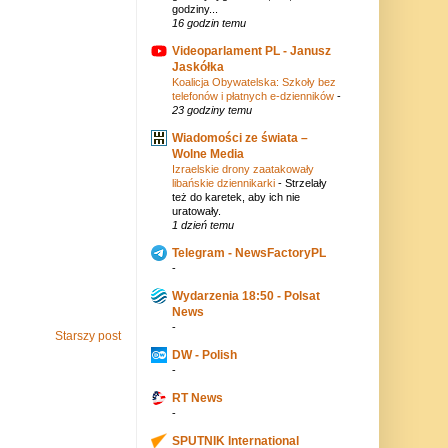
godziny...
16 godzin temu
Videoparlament PL - Janusz
Jaskółka
Koalicja Obywatelska: Szkoły bez
telefonów i płatnych e-dzienników
-
23 godziny temu
Wiadomości ze świata –
Wolne Media
Izraelskie drony zaatakowały
libańskie dziennikarki
-
Strzelały
też do karetek, aby ich nie
uratowały.
1 dzień temu
Telegram - NewsFactoryPL
-
Wydarzenia 18:50 - Polsat
News
-
Starszy post
DW - Polish
-
RT News
-
SPUTNIK International