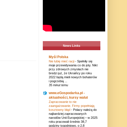
News Links
Myśl Polska
Nie lubię mieć racji
-
Spełniły się
moje przewidywania co do joty. Nikt
przy zdrowych zmysłach nie
bredzi już, że Ukraińcy po roku
2022 będą mieli nowych bohaterów
i pogrzebią ...
35 minut temu
www.eGospodarka.pl -
aktualności, kursy walut
Zapracowanie to nie
zaangażowanie. Firmy popełniają
kosztowny błąd
-
Polacy należą do
najbardziej zapracowanych
narodów Unii Europejskiej – w 2025
roku pracowali średnio 38,7
godziny tygodniowo, o 2,8