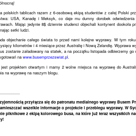
ółnocną!
na polskich tablicach razem z 6-osobową ekipą studentów z całej Polski pr
ństwa: USA, Kanadę i Meksyk, co daje mu dumny dorobek odwiedzenia
awach. Mając jedynie 8$ dziennie studenci objechali kontynent dookoła p
nając setki ludzi.
ada objechanie całego świata to przed nami kolejne wyprawy. W tym ro
 tysięcy kilometrów i 4 miesiące przez Australię i Nową Zelandię. Wyprawa wy
bus zostanie załadowany na statek, a na początku listopada odbierzemy go
zygotowań na
www.busemprzezswiat.pl
.
 jest projektem otwartym i mamy 2 wolne miejsca na wyprawę do Australi
ia na wyprawę na naszym blogu.
__________
zyjemnością przyłącza się do patronatu medialnego wyprawy Busem Prz
zamieszczać wszelkie informacje o projekcie i przebiegu wyprawy. W S
e piknikowe z ekipą kolorowego busa, na które już teraz wszystkich na
y!