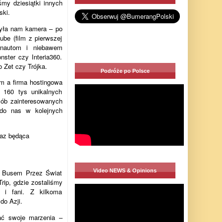
śmy dziesiątki innych
ski.
yła nam kamera – po
ube (film z pierwszej
ernautom i niebawem
ster czy Interia360.
 Zet czy Trójka.
Podróże po Polsce
m a firma hostingowa
160 tys unikalnych
sób zainteresowanych
 do nas w kolejnych
raz będąca
Video NEWS & Opinions
pa Busem Przez Świat
rip, gdzie zostaliśmy
e i fani. Z kilkoma
do Azji.
ać swoje marzenia –