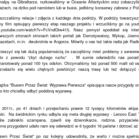
 małpy na Gibraltarze, nurkowaliśmy w Oceanie Atlantyckim oraz zobaczyli
ażach, na dziko pod namiotem lub w busie, jedliśmy konserwy zabrane z Pol
zczaliśmy relacje i zdjęcia z każdego dnia podróży.
W podróży towarzysz
 film opisujący pierwszy etap naszego projektu i wrzuciliśmy go na yout
w.youtube.com/watch?v=FcVndGtw41I). Nasz pomysł spodobał się int
wszych stronach stronach takich portali jak Demotywatory, Wykop, Joemon
azetach, m.in. dwukrotnie w Angorze. Mówiły o nas też takie radia jak Radio
cieszyć się tak dużą popularnością że zaczęliśmy mieć problemy z serwere
to z powodu “zbyt dużego ruchu” . W sumie odwiedziło nas ponad 
zanotowały ponad 100 tys odsłon. Otrzymaliśmy też ponad 500 maili od o
nalazło się wielu chętnych powtórzyć naszą trasę lub też dołączyć
iążka "Busem Przez Świat: Wyprawa Pierwsza" opisująca nasze przygody o
go kto chciałby odbyć podobną wyprawę.
2011r., po 41 dniach i przejechaniu prawie 12 tysięcy kilometrów eki
ki. Na świdnickim rynku odbyła się meta drugiej wyprawy - Lenovo East T
Nie zabrakło szampana, zjawili się dziennikarze, rodzina, przyjaciel
oma przygodami udało nam się odwiedzić w 6 tygodni 16 państw i dotrzeć aż 
sem Przez Świat” po raz kolejny udowodniła, że warto i można spełni