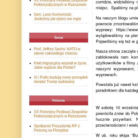
XX Polonijny Festiwal Zespołów
corridzie, widzieliśmy
Folklorystycznych w Rzeszowie
miejsc. Spaliśmy na pl
Gen. Leon Komornicki:
Na naszym blogu umies
Jesteśmy jak dzieci we mgle
powrocie zmontowaliśmy
wyprawy: https://ww
wylądowaliśmy na pier
Świat
Pojawiliśmy się też w g
Prof. Jeffrey Sachs: NATO w
Nasza strona zaczęła 
stanie cakowitego chaosu
zablokowała nam kon
użytkowników a filmy 
Pakt migracyjny wszedł w życie.
Jakie wyjście dla Polski?
naszymi wyprawami, z
wyprawach.
Xi i Putin budują nowy porządek
świata! Trump wykiwany
Powstała już nawet ks
poradnikiem dla każde
Polonia
W sobotę 10 września 
XX Polonijny Festiwal Zespołów
powróciła znów do Pols
Folklorystycznych w Rzeszowie
hucznie przywitani. 
przeciwnościami i wiel
Spotkanie Prezydenta RP z
Polonią na Florydzie
W ub. roku ekipa “Bu