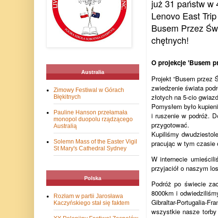
już 31 państw w 
Lenovo East Trip 
Busem Przez Świa
chętnych!
O projekcje 'Busem p
Australia
Projekt “Busem przez Ś
zwiedzenie świata podr
Zimowy Festiwal w Górach
złotych na 5-cio gwiaz
Błękitnych
Pomysłem było kupienie
Pauline Hanson przełamała
i ruszenie w podróż. 
monopol duopolu rządzącego
przygotować.
Australią
Kupiliśmy dwudziestole
Solemn Mass of the Easter Vigil
pracując w tym czasie 
St Mary's Cathedral Sydney
W internecie umieścil
przyjaciół o naszym los
Polska
Podróż po świecie zac
8000km i odwiedziliśm
Rozłam w partii Jarosława
Gibraltar-Portugalia-F
Kaczyńskiego stał się faktem
wszystkie nasze torby