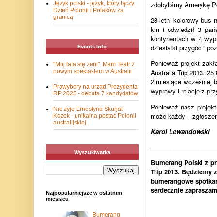
zdobyliśmy Amerykę P
Język polski - język, który łączy.
Dzień Polonii i Polaków za
granicą
23-letni kolorowy bus 
km i odwiedził 3 pa
kontynentach w 4 wypr
dziesiątki przygód i poz
Events Info
Ponieważ projekt zakł
"Mój tata się żeni". Mam Teatr z
nowym spektaklem w Australii
Australia Trip 2013. 25
2 miesiące wcześniej 
Prawybory na urząd Prezydenta
wyprawy i relacje z pr
RP 2025 - debata 7 kandydatów
Ponieważ nasz projekt
Nie żyje Ernestyna Skurjat-
może każdy – zgłoszen
Kozek - unikalna postać Polonii
australijskiej
Karol Lewandowski
___________________
Wyszukiwarka
Bumerang Polski z pr
Trip 2013. Będziemy 
bumerangowe spotkani
serdecznie zapraszam
Najpopularniejsze w ostatnim
miesiącu
Bumerang