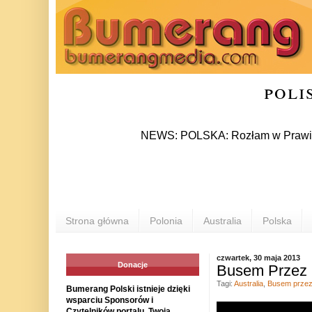
poli
NEWS: POLSKA: Rozłam w Prawie i Sprawi
Strona główna
Polonia
Australia
Polska
czwartek, 30 maja 2013
Donacje
Busem Przez Ś
Tagi:
Australia
,
Busem przez
Bumerang Polski istnieje dzięki
wsparciu Sponsorów i
Czytelników portalu. Twoja