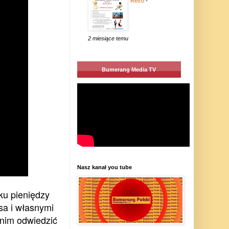
Retro
-
2 miesiące temu
Bumerang Media TV
Nasz kanał you tube
ku pieniędzy
usa i własnymi
 nim odwiedzić