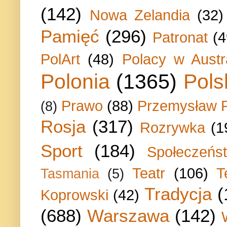
(142)
Nowa Zelandia
(32)
Pamięć
(296)
Patronat
(4
PolArt
(48)
Polacy w Austra
Polonia
(1365)
Pols
Prawo
(88)
Przemysław P
(8)
Rosja
(317)
Rozrywka
(1
Sport
(184)
Społeczeńs
Teatr
(106)
T
Tasmania
(5)
Tradycja
(
Koprowski
(42)
(688)
Warszawa
(142)