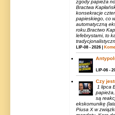
zgody papieża n
Bractwa Kapłańsk
konsekracje czte
papieskiego, co w
automatyczną eks
roku.Bractwo Ka
lefebrystami, to
tradycjonalistycz
LIP-08 - 2026 |
Komen
Antypols
LIP-06 - 2
Czy jes
1 lipca 
papieża,
są reakc
ekskomunikę (lat
Piusa X w związk