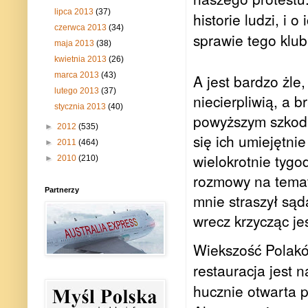
lipca 2013
(37)
historie ludzi, i 
czerwca 2013
(34)
sprawie tego klub
maja 2013
(38)
kwietnia 2013
(26)
marca 2013
(43)
A jest bardzo żle
lutego 2013
(37)
niecierpliwią, a 
stycznia 2013
(40)
powyższym szkodl
►
2012
(535)
się ich umiejętni
►
2011
(464)
wielokrotnie tygo
►
2010
(210)
rozmowy na temat 
Partnerzy
mnie straszył sąd
wrecz krzycząc je
Wiekszość Polaków
restauracja jest 
hucznie otwarta 