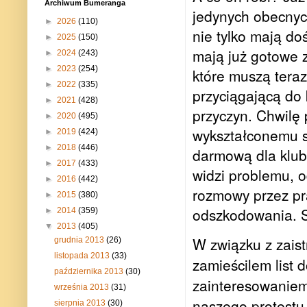
Archiwum Bumeranga
jedynych obecnych
►
2026
(110)
nie tylko mają d
►
2025
(150)
mają już gotowe 
►
2024
(243)
►
2023
(254)
które muszą tera
►
2022
(335)
przyciągającą do
►
2021
(428)
przyczyn. Chwilę
►
2020
(495)
wykształconemu sp
►
2019
(424)
►
2018
(446)
darmową dla klubu
►
2017
(433)
widzi problemu, 
►
2016
(442)
rozmowy przez pr
►
2015
(380)
odszkodowania. S
►
2014
(359)
▼
2013
(405)
W związku z zaist
grudnia 2013
(26)
listopada 2013
(33)
zamieścilem list 
października 2013
(30)
zainteresowaniem
września 2013
(31)
naszego protestu.
sierpnia 2013
(30)