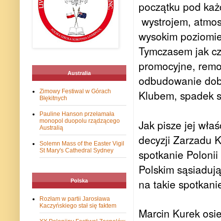
początku pod ka
wystrojem, atmos
wysokim poziomi
Tymczasem jak c
promocyjne, remon
Australia
odbudowanie dobre
Zimowy Festiwal w Górach
Klubem, spadek st
Błękitnych
Pauline Hanson przełamała
monopol duopolu rządzącego
Jak pisze jej
właś
Australią
decyzji Zarzadu K
Solemn Mass of the Easter Vigil
St Mary's Cathedral Sydney
spotkanie Polonii
Polskim sąsiaduj
na takie spotkani
Polska
Rozłam w partii Jarosława
Kaczyńskiego stał się faktem
Marcin Kurek osie