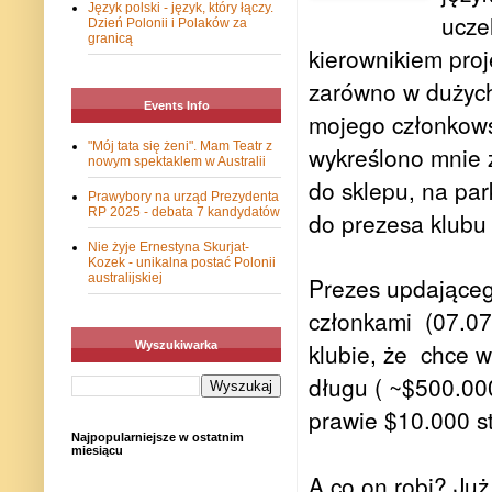
Język polski - język, który łączy.
ucze
Dzień Polonii i Polaków za
granicą
kierownikiem pro
zarówno w dużych
Events Info
mojego członkows
"Mój tata się żeni". Mam Teatr z
wykreślono mnie z
nowym spektaklem w Australii
do sklepu, na park
Prawybory na urząd Prezydenta
RP 2025 - debata 7 kandydatów
do prezesa klubu 
Nie żyje Ernestyna Skurjat-
Kozek - unikalna postać Polonii
australijskiej
Prezes updającego
członkami (07.07
klubie, że
chce w
Wyszukiwarka
długu ( ~$500.000
prawie $10.000 str
Najpopularniejsze w ostatnim
miesiącu
A co on robi? Już