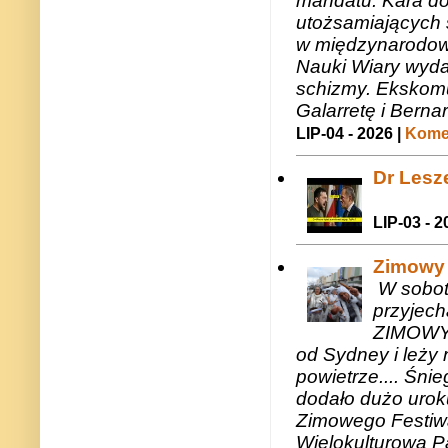
mandatu. Kara do
utożsamiających 
w międzynarodow
Nauki Wiary wyda
schizmy. Ekskomu
Galarretę i Bernar
LIP-04 - 2026 |
Komen
Dr Lesze
LIP-03 - 2
Zimowy 
W sobotę
przyjech
ZIMOWY 
od Sydney i leży 
powietrze.... Śni
dodało dużo uroku
Zimowego Festiwal
Wielokulturową P