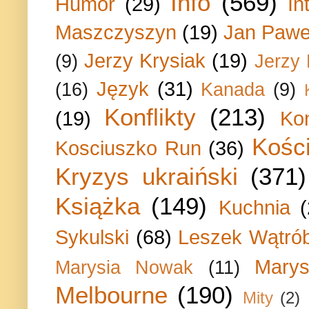
Info
(569)
Humor
(29)
In
Maszczyszyn
(19)
Jan Paweł
Jerzy Krysiak
(19)
(9)
Jerzy
Język
(31)
(16)
Kanada
(9)
Konflikty
(213)
(19)
Ko
Kości
Kosciuszko Run
(36)
Kryzys ukraiński
(371)
Książka
(149)
Kuchnia
Sykulski
(68)
Leszek Wątrób
Marys
Marysia Nowak
(11)
Melbourne
(190)
Mity
(2)