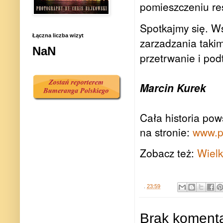
pomieszczeniu res
Spotkajmy się. W
Łączna liczba wizyt
zarzadzania taki
NaN
przetrwanie i pod
Marcin Kurek
Cała historia pow
na stronie:
www.p
Zobacz też:
Wielk
.
23:59
Brak komenta