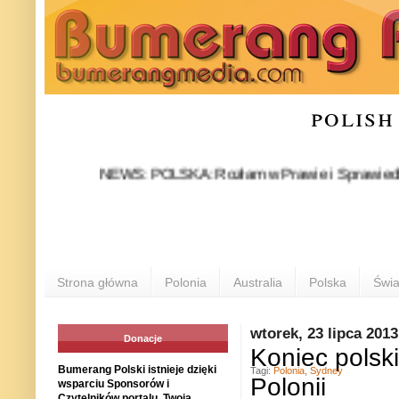
polish
NEWS: POLSKA: Rozłam w Prawie i Sprawiedliwości st
Strona główna
Polonia
Australia
Polska
Świa
wtorek, 23 lipca 2013
Donacje
Koniec polski
Bumerang Polski istnieje dzięki
Tagi:
Polonia
,
Sydney
Polonii
wsparciu Sponsorów i
Czytelników portalu. Twoja