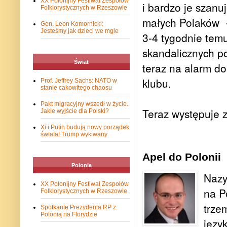
XX Polonijny Festiwal Zespołów
i bardzo je szanu
Folklorystycznych w Rzeszowie
małych Polaków
Gen. Leon Komornicki:
Jesteśmy jak dzieci we mgle
3-4 tygodnie tem
skandalicznych po
Świat
teraz na alarm do
klubu.
Prof. Jeffrey Sachs: NATO w
stanie cakowitego chaosu
Pakt migracyjny wszedł w życie.
Teraz występuje z
Jakie wyjście dla Polski?
Xi i Putin budują nowy porządek
świata! Trump wykiwany
Apel do Polonii
Polonia
Nazy
XX Polonijny Festiwal Zespołów
na P
Folklorystycznych w Rzeszowie
trze
Spotkanie Prezydenta RP z
Polonią na Florydzie
języ