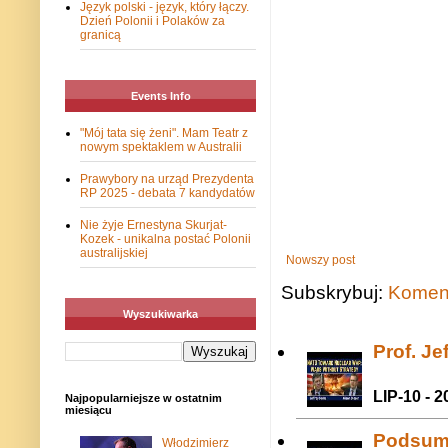
Język polski - język, który łączy.
Dzień Polonii i Polaków za
granicą
Events Info
"Mój tata się żeni". Mam Teatr z
nowym spektaklem w Australii
Prawybory na urząd Prezydenta
RP 2025 - debata 7 kandydatów
Nie żyje Ernestyna Skurjat-
Kozek - unikalna postać Polonii
australijskiej
Nowszy post
Subskrybuj:
Koment
Wyszukiwarka
Prof. J
LIP-10 - 2
Najpopularniejsze w ostatnim
miesiącu
Podsum
Włodzimierz