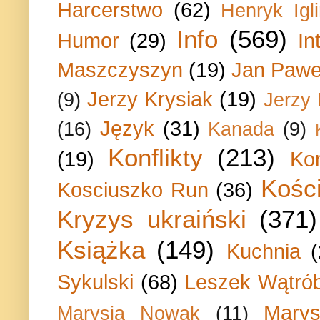
Harcerstwo
(62)
Henryk Igli
Info
(569)
Humor
(29)
In
Maszczyszyn
(19)
Jan Paweł
Jerzy Krysiak
(19)
(9)
Jerzy
Język
(31)
(16)
Kanada
(9)
Konflikty
(213)
(19)
Ko
Kości
Kosciuszko Run
(36)
Kryzys ukraiński
(371)
Książka
(149)
Kuchnia
Sykulski
(68)
Leszek Wątrób
Marys
Marysia Nowak
(11)