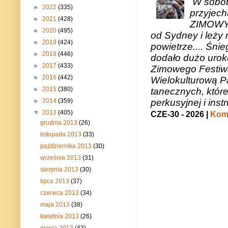
W sobotę
►
2022
(335)
przyjech
►
2021
(428)
ZIMOWY 
►
2020
(495)
od Sydney i leży 
►
2019
(424)
powietrze.... Śni
►
2018
(446)
dodało dużo uroku
►
2017
(433)
Zimowego Festiwal
►
2016
(442)
Wielokulturową P
►
2015
(380)
tanecznych, któr
►
2014
(359)
perkusyjnej i in
▼
2013
(405)
CZE-30 - 2026 |
Kome
grudnia 2013
(26)
listopada 2013
(33)
października 2013
(30)
września 2013
(31)
sierpnia 2013
(30)
lipca 2013
(37)
czerwca 2013
(34)
maja 2013
(38)
kwietnia 2013
(26)
marca 2013
(43)