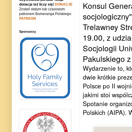
Konsul Gener
donacja też liczy się!
DONACJE
Zostań stałym lub czasowym
socjologiczny"
patronem Bumeranga Polskiego:
PATREON
Trelawney Str
Sponsorzy
19.00, z udzi
Socjologii Un
Pakulskiego z
Wydarzenie to, k
dwie krótkie pre
Polsce po II wojn
jakimi stoi wspól
Spotanie organizo
Polskich (AIPA).
W