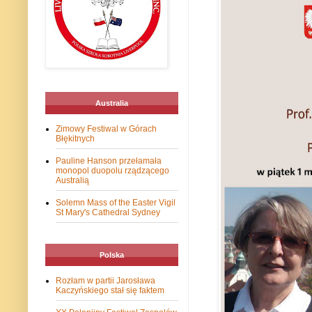
Australia
Zimowy Festiwal w Górach
Błękitnych
Pauline Hanson przełamała
monopol duopolu rządzącego
Australią
Solemn Mass of the Easter Vigil
St Mary's Cathedral Sydney
Polska
Rozłam w partii Jarosława
Kaczyńskiego stał się faktem