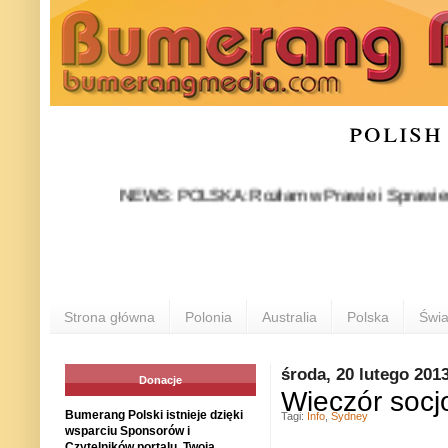
polish
NEWS: POLSKA: Rozłam w Prawie i Sprawiedliwości s
Strona główna
Polonia
Australia
Polska
Świa
środa, 20 lutego 201
Donacje
Wieczór socj
Bumerang Polski istnieje dzięki
Tagi:
Info
,
Sydney
wsparciu Sponsorów i
Czytelników portalu. Twoja