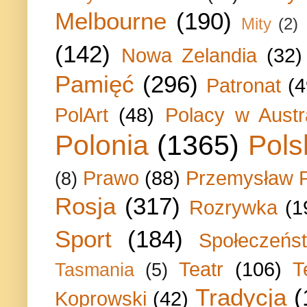
Melbourne
(190)
Mity
(2)
(142)
Nowa Zelandia
(32)
Pamięć
(296)
Patronat
(4
PolArt
(48)
Polacy w Austra
Polonia
(1365)
Pols
Prawo
(88)
Przemysław P
(8)
Rosja
(317)
Rozrywka
(1
Sport
(184)
Społeczeńs
Teatr
(106)
T
Tasmania
(5)
Tradycja
(
Koprowski
(42)