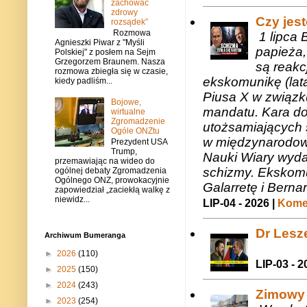
zachować
zdrowy
Czy jes
rozsądek”
Rozmowa
1 lipca 
Agnieszki Piwar z "Myśli
papieża,
Polskiej" z posłem na Sejm
Grzegorzem Braunem. Nasza
są reakc
rozmowa zbiegła się w czasie,
ekskomunikę (lat
kiedy padliśm...
Piusa X w związk
Bojowe,
mandatu. Kara do
wirtualne
Zgromadzenie
utożsamiających 
Ogóle ONZtu
w międzynarodow
Prezydent USA
Trump,
Nauki Wiary wyda
przemawiając na wideo do
schizmy. Ekskomu
ogólnej debaty Zgromadzenia
Ogólnego ONZ, prowokacyjnie
Galarretę i Bernar
zapowiedział „zaciekłą walkę z
niewidz...
LIP-04 - 2026 |
Komen
Dr Lesze
Archiwum Bumeranga
►
2026
(110)
LIP-03 - 2
►
2025
(150)
►
2024
(243)
Zimowy 
►
2023
(254)