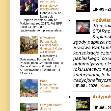
Wnuk: Tani
prześmiewcy
LIP-09 - 2
rzeczywistości
Donald Tusk na
kongresie
Poświat
European People's Party na
Malcie (marzec 2017). Fot. EPP
Komenta
Flickr CC BY 2.0 Z
STARnow
zaciekawieniem przeczytałem...
Kapłańsk
II Światowe
zgody papieża n
Forum Nauki
Polskiej poza
Bractwa Kapłańsk
Granicami Kraju
w Pułtusku
konsekracje czte
Uczestnicy II
papieskiego, co w
Światowego Forum Nauki
automatyczną eks
Polskiej poza Granicami Kraju w
Domu Polonii w Pułtusku. Fot.
roku.Bractwo Ka
A.Pawłowska/PAI W dniach 11-
14 wrześ...
lefebrystami, to
tradycjonalistycz
Boże
Narodzenie
LIP-08 - 2026 |
Komen
2023: Pokoju i
zdrowia
Antypols
Grzegorz Braun:
LIP-06 - 2
„Musimy