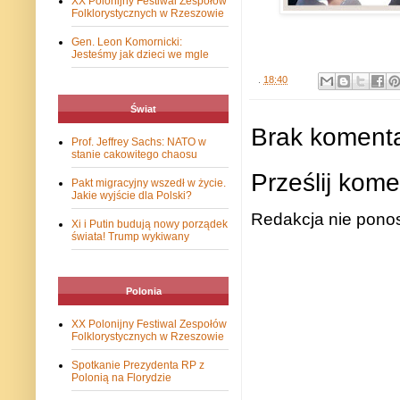
XX Polonijny Festiwal Zespołów
Folklorystycznych w Rzeszowie
Gen. Leon Komornicki:
Jesteśmy jak dzieci we mgle
.
18:40
Świat
Brak komenta
Prof. Jeffrey Sachs: NATO w
stanie cakowitego chaosu
Prześlij kome
Pakt migracyjny wszedł w życie.
Jakie wyjście dla Polski?
Redakcja nie ponos
Xi i Putin budują nowy porządek
świata! Trump wykiwany
Polonia
XX Polonijny Festiwal Zespołów
Folklorystycznych w Rzeszowie
Spotkanie Prezydenta RP z
Polonią na Florydzie