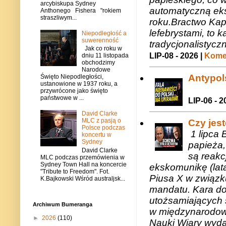
arcybiskupa Sydney
automatyczną eks
Anthonego Fishera "rokiem
straszliwym...
roku.Bractwo Ka
lefebrystami, to
Niepodległość a
suwerenność
tradycjonalistycz
Jak co roku w
LIP-08 - 2026 |
Komen
dniu 11 listopada
obchodzimy
Narodowe
Antypols
Święto Niepodległości,
ustanowione w 1937 roku, a
przywrócone jako święto
państwowe w ...
LIP-06 - 2
David Clarke
MLC z pasją o
Czy jes
Polsce podczas
1 lipca 
koncertu w
Sydney
papieża,
David Clarke
są reakc
MLC podczas przemówienia w
Sydney Town Hall na koncercie
ekskomunikę (lat
"Tribute to Freedom". Fot.
Piusa X w związk
K.Bajkowski Wśród australjsk...
mandatu. Kara do
utożsamiających 
Archiwum Bumeranga
w międzynarodow
►
2026
(110)
Nauki Wiary wyda