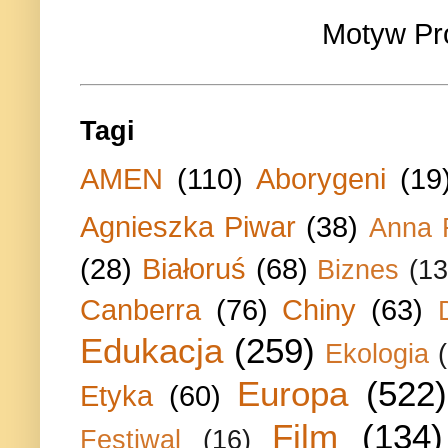
Motyw Pr
Tagi
AMEN
(110)
Aborygeni
(19
Agnieszka Piwar
(38)
Anna 
(28)
Białoruś
(68)
Biznes
(13
Canberra
(76)
Chiny
(63)
Edukacja
(259)
Ekologia
Europa
(522)
Etyka
(60)
Film
(134)
Festiwal
(16)