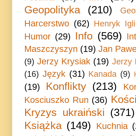
Geopolityka
(210)
Geo
Harcerstwo
(62)
Henryk Igli
Info
(569)
Humor
(29)
In
Maszczyszyn
(19)
Jan Paweł
Jerzy Krysiak
(19)
(9)
Jerzy
Język
(31)
(16)
Kanada
(9)
Konflikty
(213)
(19)
Ko
Kości
Kosciuszko Run
(36)
Kryzys ukraiński
(371)
Książka
(149)
Kuchnia