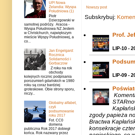
UP! Nowa
Zelandia: Wyspa
Nowszy post
Południowa (1)
Subskrybuj:
Koment
Piotr
Dzierzgowski w
samotnej podróży. Aracoa -
Wyspa Południowa NZ Jestem
w Christchurch, największym
Prof. J
mieście Wyspy Południowej, a
co...
LIP-10 - 2
Jan Engelgard:
Rocznica
Solidarności i
Podsum
Gorbaczow
Z roku na rok
obchody
LIP-09 - 2
kolejnych rocznic podpisania
porozumień gdańskich w 1980
roku są coraz bardziej
Poświat
groteskowe. Obie strony sporu,
niczy...
Komenta
STARnow
Globalny alfabet,
czyli
Kapłańsk
podsumowanie
zgody papieża n
roku 2017
Fot. CC0
Bractwa Kapłańsk
domena
konsekracje czte
publiczna Rok 2017 dobiegł
końca. Rok nazwany przez
papieskiego, co w