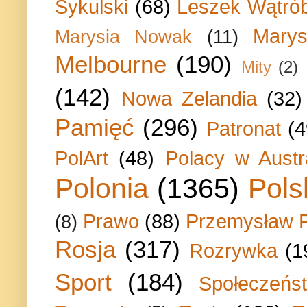
Sykulski
(68)
Leszek Wątrób
Marys
Marysia Nowak
(11)
Melbourne
(190)
Mity
(2)
(142)
Nowa Zelandia
(32)
Pamięć
(296)
Patronat
(4
PolArt
(48)
Polacy w Austra
Polonia
(1365)
Pols
Prawo
(88)
Przemysław P
(8)
Rosja
(317)
Rozrywka
(1
Sport
(184)
Społeczeńs