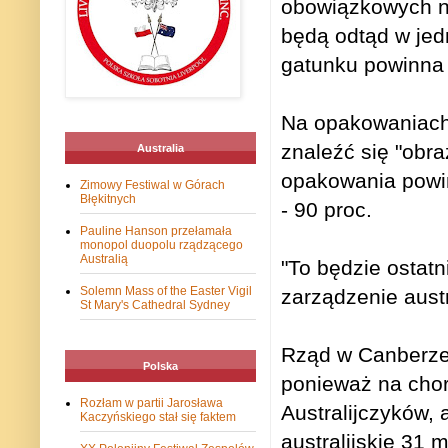
obowiązkowych n
będą odtąd w jed
gatunku powinna 
Na opakowaniach
znaleźć się "obra
Australia
opakowania powin
Zimowy Festiwal w Górach
Błękitnych
- 90 proc.
Pauline Hanson przełamała
monopol duopolu rządzącego
Australią
"To będzie ostat
Solemn Mass of the Easter Vigil
zarządzenie austr
St Mary's Cathedral Sydney
Rząd w Canberze 
Polska
ponieważ na chor
Rozłam w partii Jarosława
Australijczyków, 
Kaczyńskiego stał się faktem
australijskie 31 