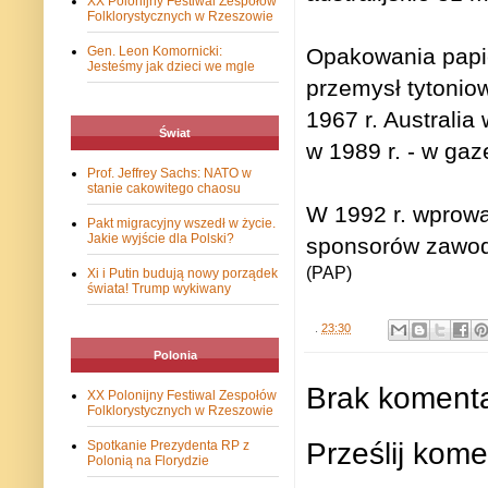
XX Polonijny Festiwal Zespołów
Folklorystycznych w Rzeszowie
Gen. Leon Komornicki:
Opakowania papie
Jesteśmy jak dzieci we mgle
przemysł tytonio
1967 r. Australia
Świat
w 1989 r. - w gaz
Prof. Jeffrey Sachs: NATO w
stanie cakowitego chaosu
W 1992 r. wprowa
Pakt migracyjny wszedł w życie.
Jakie wyjście dla Polski?
sponsorów zawod
(PAP)
Xi i Putin budują nowy porządek
świata! Trump wykiwany
.
23:30
Polonia
Brak komenta
XX Polonijny Festiwal Zespołów
Folklorystycznych w Rzeszowie
Prześlij kome
Spotkanie Prezydenta RP z
Polonią na Florydzie