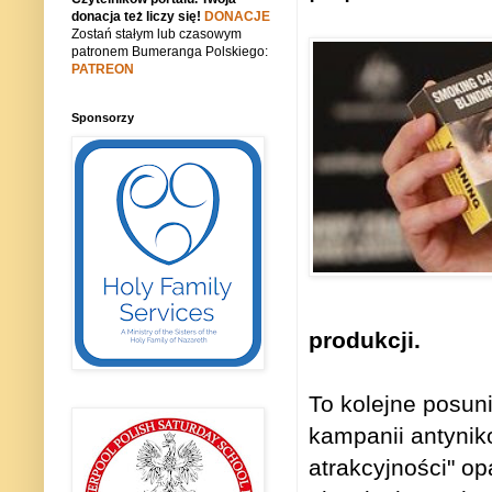
donacja też liczy się!
DONACJE
Zostań stałym lub czasowym
patronem Bumeranga Polskiego:
PATREON
Sponsorzy
produkcji.
To kolejne posuni
kampanii antynik
atrakcyjności" 