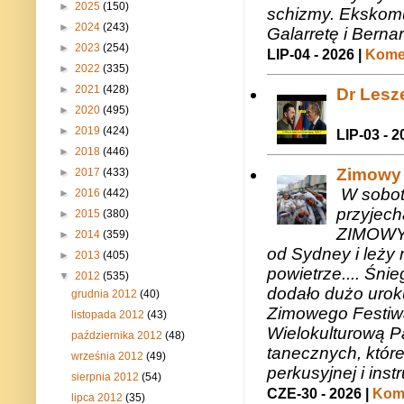
►
2025
(150)
schizmy. Ekskomu
►
2024
(243)
Galarretę i Bernar
►
2023
(254)
LIP-04 - 2026 |
Komen
►
2022
(335)
►
2021
(428)
Dr Lesze
►
2020
(495)
►
2019
(424)
LIP-03 - 2
►
2018
(446)
Zimowy 
►
2017
(433)
W sobotę
►
2016
(442)
przyjech
►
2015
(380)
ZIMOWY 
►
2014
(359)
od Sydney i leży 
►
2013
(405)
powietrze.... Śni
▼
2012
(535)
dodało dużo uroku
grudnia 2012
(40)
Zimowego Festiwal
listopada 2012
(43)
Wielokulturową P
października 2012
(48)
tanecznych, któr
września 2012
(49)
perkusyjnej i in
sierpnia 2012
(54)
CZE-30 - 2026 |
Kome
lipca 2012
(35)