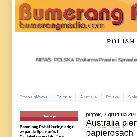
polish
NEWS: POLSKA: Rozłam w Prawie i Sprawiedliwości s
Strona główna
Polonia
Australia
Polska
Świa
piątek, 7 grudnia 201
Donacje
Australia pi
Bumerang Polski istnieje dzięki
Tagi:
Australia
,
Zdrowie
papierosach
wsparciu Sponsorów i
Czytelników portalu. Twoja