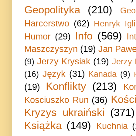
Geopolityka
(210)
Geo
Harcerstwo
(62)
Henryk Igli
Info
(569)
Humor
(29)
In
Maszczyszyn
(19)
Jan Paweł
Jerzy Krysiak
(19)
(9)
Jerzy
Język
(31)
(16)
Kanada
(9)
Konflikty
(213)
(19)
Ko
Kości
Kosciuszko Run
(36)
Kryzys ukraiński
(371)
Książka
(149)
Kuchnia