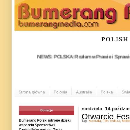
polish
NEWS: POLSKA: Rozłam w Prawie i Sprawiedliwości
Strona główna
Polonia
Australia
Polska
Świa
niedziela, 14 paździe
Donacje
Otwarcie Fes
Bumerang Polski istnieje dzięki
Tagi:
Australia
,
Film
,
Kultura
,
Melb
wsparciu Sponsorów i
Czytelników portalu. Twoja