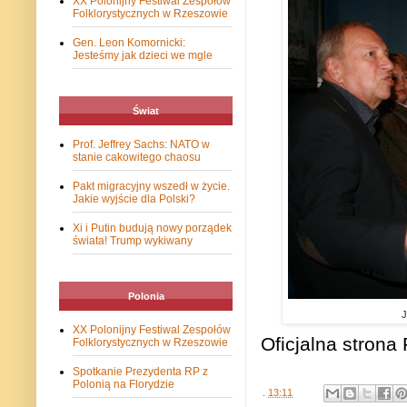
XX Polonijny Festiwal Zespołów
Folklorystycznych w Rzeszowie
Gen. Leon Komornicki:
Jesteśmy jak dzieci we mgle
Świat
Prof. Jeffrey Sachs: NATO w
stanie cakowitego chaosu
Pakt migracyjny wszedł w życie.
Jakie wyjście dla Polski?
Xi i Putin budują nowy porządek
świata! Trump wykiwany
Polonia
J
XX Polonijny Festiwal Zespołów
Oficjalna strona 
Folklorystycznych w Rzeszowie
Spotkanie Prezydenta RP z
Polonią na Florydzie
.
13:11