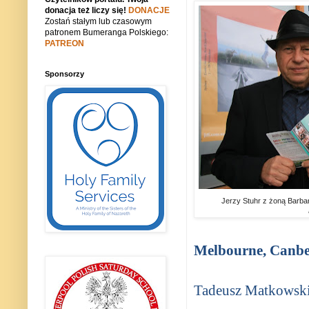
donacja też liczy się!
DONACJE
Zostań stałym lub czasowym
patronem Bumeranga Polskiego:
PATREON
Sponsorzy
Jerzy Stuhr z żoną Barba
Melbourne, Canber
Tadeusz Matkowski,