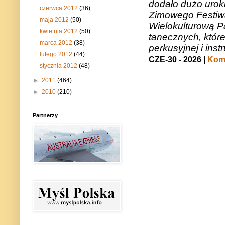
dodało dużo uroku
czerwca 2012
(36)
Zimowego Festiwal
maja 2012
(50)
Wielokulturową P
kwietnia 2012
(50)
tanecznych, któr
marca 2012
(38)
perkusyjnej i in
lutego 2012
(44)
CZE-30 - 2026 |
Kome
stycznia 2012
(48)
►
2011
(464)
►
2010
(210)
Partnerzy