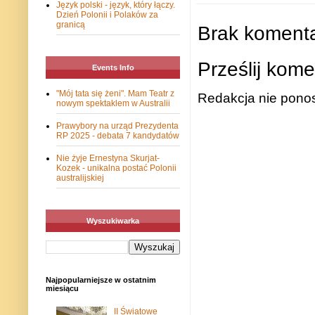
Język polski - język, który łączy.
Dzień Polonii i Polaków za
granicą
Brak komenta
Prześlij kome
Events Info
"Mój tata się żeni". Mam Teatr z
Redakcja nie ponos
nowym spektaklem w Australii
Prawybory na urząd Prezydenta
RP 2025 - debata 7 kandydatów
Nie żyje Ernestyna Skurjat-
Kozek - unikalna postać Polonii
australijskiej
Wyszukiwarka
Najpopularniejsze w ostatnim
miesiącu
II Światowe