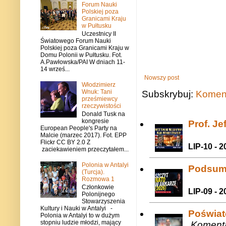
Forum Nauki
Polskiej poza
Granicami Kraju
w Pułtusku
Uczestnicy II
Światowego Forum Nauki
Polskiej poza Granicami Kraju w
Domu Polonii w Pułtusku. Fot.
A.Pawłowska/PAI W dniach 11-
14 wrześ...
Nowszy post
Włodzimierz
Wnuk: Tani
Subskrybuj:
Koment
prześmiewcy
rzeczywistości
Donald Tusk na
kongresie
Prof. J
European People's Party na
Malcie (marzec 2017). Fot. EPP
Flickr CC BY 2.0 Z
LIP-10 - 2
zaciekawieniem przeczytałem...
Polonia w Antalyi
Podsum
(Turcja).
Rozmowa 1
Członkowie
LIP-09 - 2
Polonijnego
Stowarzyszenia
Kultury i Nauki w Antalyi -
Poświat
Polonia w Antalyi to w dużym
stopniu ludzie młodzi, mający
Komenta