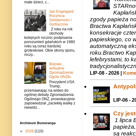
małe dzieci, c...
STARnow
Jan Engelgard:
Kapłańsk
Rocznica
zgody papieża n
Solidarności i
Gorbaczow
Bractwa Kapłańsk
Z roku na rok
konsekracje czte
obchody
kolejnych rocznic podpisania
papieskiego, co w
porozumień gdańskich w 1980
automatyczną eks
roku są coraz bardziej
groteskowe. Obie strony sporu,
roku.Bractwo Ka
niczy...
lefebrystami, to
Bojowe,
tradycjonalistycz
wirtualne
Zgromadzenie
LIP-08 - 2026 |
Komen
Ogóle ONZtu
Prezydent USA
Antypols
Trump,
przemawiając na wideo do
ogólnej debaty Zgromadzenia
Ogólnego ONZ, prowokacyjnie
LIP-06 - 2
zapowiedział „zaciekłą walkę z
niewidz...
Czy jes
1 lipca 
Archiwum Bumeranga
papieża,
►
2026
(110)
są reakc