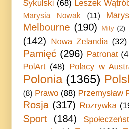
Sykulski
(68)
Leszek Wątrób
Marys
Marysia Nowak
(11)
Melbourne
(190)
Mity
(2)
(142)
Nowa Zelandia
(32)
Pamięć
(296)
Patronat
(4
PolArt
(48)
Polacy w Austra
Polonia
(1365)
Pols
Prawo
(88)
Przemysław P
(8)
Rosja
(317)
Rozrywka
(1
Sport
(184)
Społeczeńs