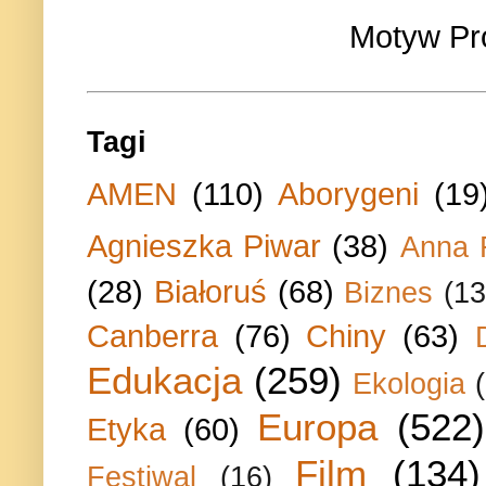
Motyw Pr
Tagi
AMEN
(110)
Aborygeni
(19
Agnieszka Piwar
(38)
Anna 
(28)
Białoruś
(68)
Biznes
(13
Canberra
(76)
Chiny
(63)
Edukacja
(259)
Ekologia
Europa
(522)
Etyka
(60)
Film
(134)
Festiwal
(16)