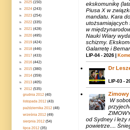
►
2025
(150)
ekskomunikę (lat
►
2024
(243)
Piusa X w związk
►
2023
(254)
mandatu. Kara do
►
2022
(335)
utożsamiających 
w międzynarodow
►
2021
(428)
Nauki Wiary wyda
►
2020
(495)
schizmy. Ekskomu
►
2019
(424)
Galarretę i Bernar
►
2018
(446)
LIP-04 - 2026 |
Komen
►
2017
(433)
►
2016
(442)
Dr Lesze
►
2015
(380)
►
2014
(359)
LIP-03 - 2
►
2013
(405)
▼
2012
(535)
Zimowy 
grudnia 2012
(40)
W sobotę
listopada 2012
(43)
przyjech
października 2012
(48)
ZIMOWY 
września 2012
(49)
od Sydney i leży 
sierpnia 2012
(54)
powietrze.... Śni
lipca 2012
(35)