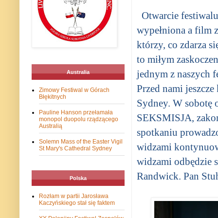
Otwarcie festiwal
wypełniona a film 
którzy, co zdarza s
to miłym zaskoczen
jednym z naszych f
Australia
Przed nami jeszcze
Zimowy Festiwal w Górach
Błękitnych
Sydney. W sobotę o
Pauline Hanson przełamała
SEKSMISJA, zakońc
monopol duopolu rządzącego
Australią
spotkaniu prowadzo
Solemn Mass of the Easter Vigil
widzami kontynuowa
St Mary's Cathedral Sydney
widzami odbędzie s
Randwick. Pan Stuh
Polska
Rozłam w partii Jarosława
Kaczyńskiego stał się faktem