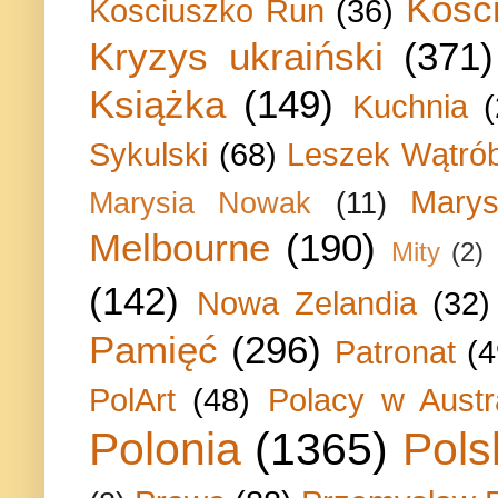
Kości
Kosciuszko Run
(36)
Kryzys ukraiński
(371)
Książka
(149)
Kuchnia
Sykulski
(68)
Leszek Wątrób
Marys
Marysia Nowak
(11)
Melbourne
(190)
Mity
(2)
(142)
Nowa Zelandia
(32)
Pamięć
(296)
Patronat
(4
PolArt
(48)
Polacy w Austra
Polonia
(1365)
Pols