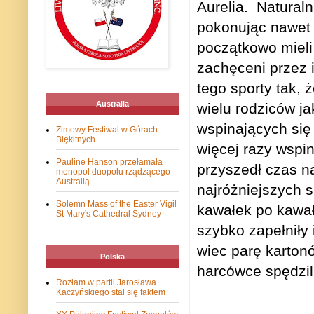
Aurelia.
Naturaln
pokonując nawet 
początkowo mieli 
zachęceni przez i
tego sporty tak, 
Australia
wielu rodziców ja
wspinających się
Zimowy Festiwal w Górach
Błękitnych
więcej razy wspin
Pauline Hanson przełamała
przyszedł czas n
monopol duopolu rządzącego
Australią
najróżniejszych 
Solemn Mass of the Easter Vigil
kawałek po kawałk
St Mary's Cathedral Sydney
szybko zapełniły 
wiec parę karton
Polska
harcówce spędzil
Rozłam w partii Jarosława
Kaczyńskiego stał się faktem