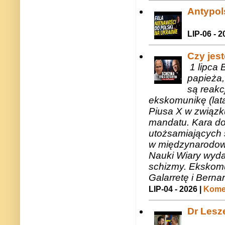
Antypols
LIP-06 - 2
Czy jes
1 lipca 
papieża,
są reakc
ekskomunikę (lat
Piusa X w związk
mandatu. Kara do
utożsamiających 
w międzynarodow
Nauki Wiary wyda
schizmy. Ekskomu
Galarretę i Bernar
LIP-04 - 2026 |
Komen
Dr Lesze