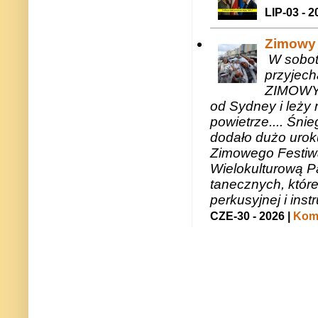
LIP-03 - 2
Zimowy 
W sobotę
przyjech
ZIMOWY 
od Sydney i leży 
powietrze.... Śni
dodało dużo uroku
Zimowego Festiwal
Wielokulturową P
tanecznych, któr
perkusyjnej i in
CZE-30 - 2026 |
Kome