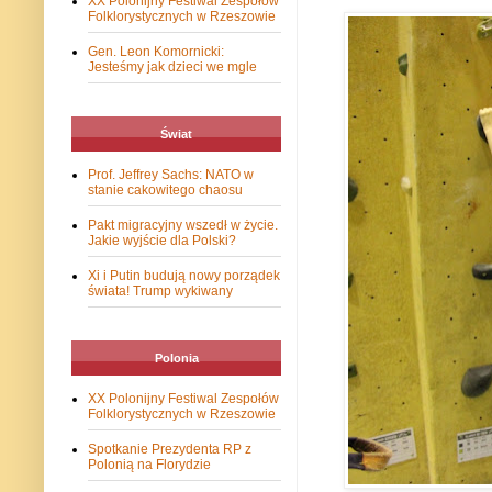
XX Polonijny Festiwal Zespołów
Folklorystycznych w Rzeszowie
Gen. Leon Komornicki:
Jesteśmy jak dzieci we mgle
Świat
Prof. Jeffrey Sachs: NATO w
stanie cakowitego chaosu
Pakt migracyjny wszedł w życie.
Jakie wyjście dla Polski?
Xi i Putin budują nowy porządek
świata! Trump wykiwany
Polonia
XX Polonijny Festiwal Zespołów
Folklorystycznych w Rzeszowie
Spotkanie Prezydenta RP z
Polonią na Florydzie