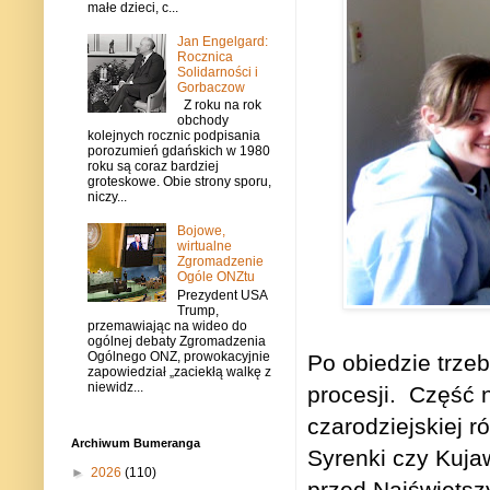
małe dzieci, c...
Jan Engelgard:
Rocznica
Solidarności i
Gorbaczow
Z roku na rok
obchody
kolejnych rocznic podpisania
porozumień gdańskich w 1980
roku są coraz bardziej
groteskowe. Obie strony sporu,
niczy...
Bojowe,
wirtualne
Zgromadzenie
Ogóle ONZtu
Prezydent USA
Trump,
przemawiając na wideo do
ogólnej debaty Zgromadzenia
Ogólnego ONZ, prowokacyjnie
Po obiedzie trzeb
zapowiedział „zaciekłą walkę z
niewidz...
procesji.
Część n
czarodziejskiej r
Archiwum Bumeranga
Syrenki czy Kujaw
►
2026
(110)
przed Najświętsz