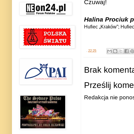
Czuwaj!
Halina Prociuk
p
Hufiec „Kraków”; Hufiec
.
22:25
Brak komenta
Prześlij kome
Redakcja nie ponos