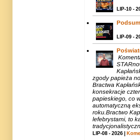
LIP-10 - 2
Podsum
LIP-09 - 2
Poświat
Komenta
STARnow
Kapłańsk
zgody papieża n
Bractwa Kapłańsk
konsekracje czte
papieskiego, co w
automatyczną eks
roku.Bractwo Ka
lefebrystami, to
tradycjonalistycz
LIP-08 - 2026 |
Komen