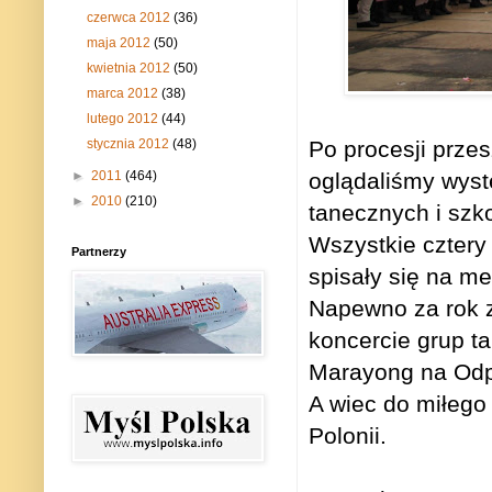
czerwca 2012
(36)
maja 2012
(50)
kwietnia 2012
(50)
marca 2012
(38)
lutego 2012
(44)
stycznia 2012
(48)
Po procesji przes
►
2011
(464)
oglądaliśmy wyst
►
2010
(210)
tanecznych i szko
Wszystkie cztery 
Partnerzy
spisały się na m
Napewno za rok z
koncercie grup t
Marayong na Odp
A wiec do miłego
Polonii.