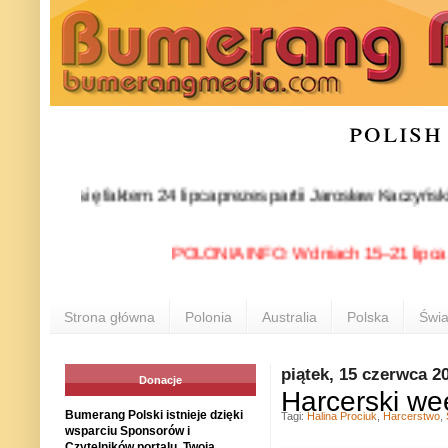
polish
ł się faktem. 24 lipca prezes partii Jarosław Kaczyński oficj
POLONIA INFO: W dniach 15–21 lipca 2026 r
Strona główna
Polonia
Australia
Polska
Świa
piątek, 15 czerwca 2
Donacje
Harcerski w
Bumerang Polski istnieje dzięki
Tagi:
Halina Prociuk
,
Harcerstwo
,
wsparciu Sponsorów i
Czytelników portalu. Twoja