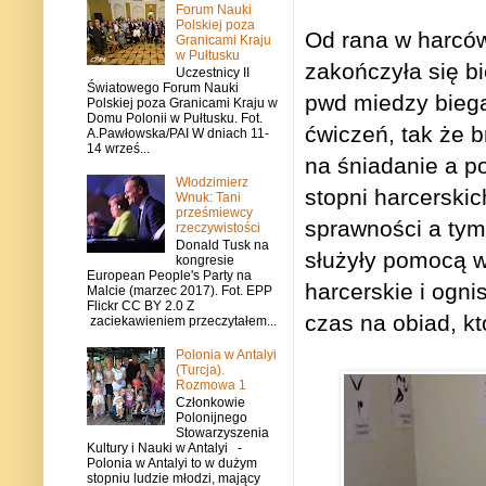
Forum Nauki
Polskiej poza
Od rana w harców
Granicami Kraju
w Pułtusku
zakończyła się b
Uczestnicy II
Światowego Forum Nauki
pwd miedzy biega
Polskiej poza Granicami Kraju w
Domu Polonii w Pułtusku. Fot.
ćwiczeń, tak że 
A.Pawłowska/PAI W dniach 11-
14 wrześ...
na śniadanie a p
Włodzimierz
stopni harcerskic
Wnuk: Tani
prześmiewcy
sprawności a ty
rzeczywistości
Donald Tusk na
służyły pomocą w
kongresie
European People's Party na
harcerskie i ogni
Malcie (marzec 2017). Fot. EPP
Flickr CC BY 2.0 Z
czas na obiad, kt
zaciekawieniem przeczytałem...
Polonia w Antalyi
(Turcja).
Rozmowa 1
Członkowie
Polonijnego
Stowarzyszenia
Kultury i Nauki w Antalyi -
Polonia w Antalyi to w dużym
stopniu ludzie młodzi, mający