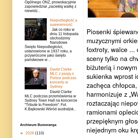
Ogólnego ONZ, prowokacyjnie
zapowiedział „zaciekłą walkę z
niewidz...
Niepodległość a
suwerenność
Piosenki śpiewan
Jak co roku w
dniu 11 listopada
muzycznymi orkie
obchodzimy
Narodowe
foxtroty, walce ..
Święto Niepodległości,
ustanowione w 1937 roku, a
przywrócone jako święto
sceny tylko na ch
państwowe w ...
biżuterią i nowy
David Clarke
MLC z pasją o
sukienka wprost i
Polsce podczas
koncertu w
zachęca chłopca, 
Sydney
harmonizuje z „W
David Clarke
MLC podczas przemówienia w
Sydney Town Hall na koncercie
roztaczając niep
"Tribute to Freedom". Fot.
K.Bajkowski Wśród australjsk...
ramionami opleci
przepięknym głose
Archiwum Bumeranga
niejednym oku krę
►
2026
(110)