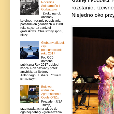
Rocznica
rozstanie, rzewn
Solidarności i
Gorbaczow
Niejedno oko przy
Z roku na rok
obchody
kolejnych rocznic podpisania
porozumień gdańskich w 1980
roku są coraz bardziej
groteskowe. Obie strony sporu,
niczy...
Globalny alfabet,
czyli
podsumowanie
roku 2017
Fot. CC0
domena
publiczna Rok 2017 dobiegł
końca. Rok nazwany przez
arcybiskupa Sydney
Anthonego Fishera "rokiem
straszliwym...
Bojowe,
wirtualne
Zgromadzenie
Ogóle ONZtu
Prezydent USA
Trump,
przemawiając na wideo do
ogólnej debaty Zgromadzenia