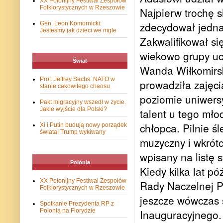
XX Polonijny Festiwal Zespołów
Folklorystycznych w Rzeszowie
Najpierw trochę s
zdecydował jednak
Gen. Leon Komornicki:
Jesteśmy jak dzieci we mgle
Zakwalifikował si
wiekowo grupy uc
Świat
Wanda Wiłkomirsk
Prof. Jeffrey Sachs: NATO w
prowadziła zajęc
stanie cakowitego chaosu
poziomie uniwers
Pakt migracyjny wszedł w życie.
Jakie wyjście dla Polski?
talent u tego mło
chłopca. Pilnie śl
Xi i Putin budują nowy porządek
świata! Trump wykiwany
muzyczny i wkrót
wpisany na listę 
Polonia
Kiedy kilka lat p
XX Polonijny Festiwal Zespołów
Rady Naczelnej Po
Folklorystycznych w Rzeszowie
jeszcze wówczas 
Spotkanie Prezydenta RP z
Polonią na Florydzie
Inauguracyjnego. 