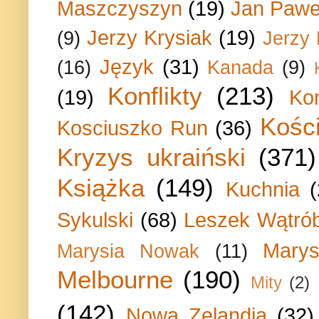
Maszczyszyn
(19)
Jan Paweł
Jerzy Krysiak
(19)
(9)
Jerzy
Język
(31)
(16)
Kanada
(9)
Konflikty
(213)
(19)
Ko
Kości
Kosciuszko Run
(36)
Kryzys ukraiński
(371)
Książka
(149)
Kuchnia
Sykulski
(68)
Leszek Wątrób
Marys
Marysia Nowak
(11)
Melbourne
(190)
Mity
(2)
(142)
Nowa Zelandia
(32)