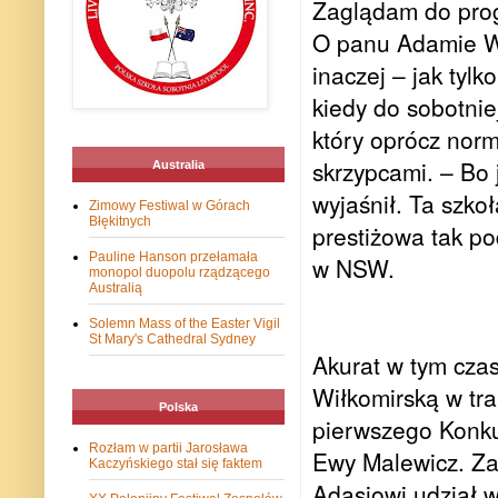
Zaglądam do prog
O panu Adamie Wą
inaczej – jak tyl
kiedy do sobotnie
który oprócz norm
skrzypcami. – Bo 
Australia
wyjaśnił. Ta szko
Zimowy Festiwal w Górach
Błękitnych
prestiżowa tak p
Pauline Hanson przełamała
w NSW.
monopol duopolu rządzącego
Australią
Solemn Mass of the Easter Vigil
St Mary's Cathedral Sydney
Akurat w tym cza
Wiłkomirską w tr
Polska
pierwszego Konk
Rozłam w partii Jarosława
Ewy Malewicz. Z
Kaczyńskiego stał się faktem
Adasiowi udział w