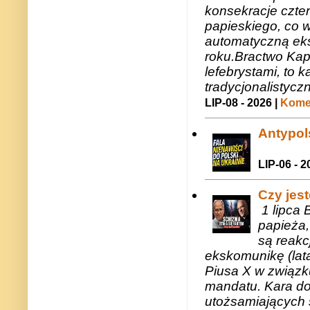
konsekracje czte
papieskiego, co w
automatyczną eks
roku.Bractwo Ka
lefebrystami, to
tradycjonalistycz
LIP-08 - 2026 |
Komen
Antypols
LIP-06 - 2
Czy jes
1 lipca 
papieża,
są reakc
ekskomunikę (lat
Piusa X w związk
mandatu. Kara do
utożsamiających 