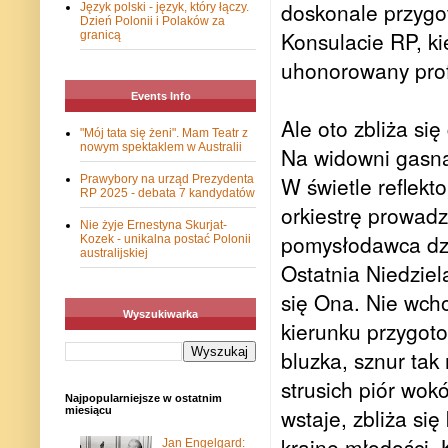
doskonale przygot
Język polski - język, który łączy.
Dzień Polonii i Polaków za
Konsulacie RP, k
granicą
uhonorowany prof
Events Info
Ale oto zbliża si
"Mój tata się żeni". Mam Teatr z
nowym spektaklem w Australii
Na widowni gasną
W świetle reflek
Prawybory na urząd Prezydenta
RP 2025 - debata 7 kandydatów
orkiestrę prowadz
Nie żyje Ernestyna Skurjat-
pomysłodawca dzis
Kozek - unikalna postać Polonii
australijskiej
Ostatnia Niedziel
się Ona. Nie wcho
Wyszukiwarka
kierunku przygot
bluzka, sznur tak
strusich piór wok
Najpopularniejsze w ostatnim
wstaje, zbliża si
miesiącu
krainę młodości.
Jan Engelgard: