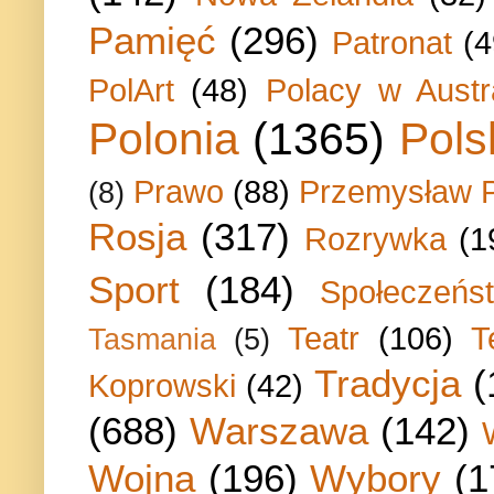
Pamięć
(296)
Patronat
(4
PolArt
(48)
Polacy w Austra
Polonia
(1365)
Pols
Prawo
(88)
Przemysław P
(8)
Rosja
(317)
Rozrywka
(1
Sport
(184)
Społeczeńs
Teatr
(106)
T
Tasmania
(5)
Tradycja
(
Koprowski
(42)
(688)
Warszawa
(142)
Wojna
(196)
Wybory
(1