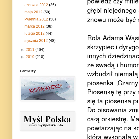
powiedz czy mnie 
czerwca 2012
(36)
głębi niejednego 
maja 2012
(50)
znowu może być 
kwietnia 2012
(50)
marca 2012
(38)
lutego 2012
(44)
Rola Adama Wąsie
stycznia 2012
(48)
skrzypiec i dyryg
►
2011
(464)
innych dziedzina
►
2010
(210)
ze swadą i humor
wzbudził niemałą
Partnerzy
piosenka „Czarny
Piosenkę tę przy
się ta piosenka p
Do bisowania zmus
całą orkiestrę. M
powtarzając na ko
którą wykonała w 