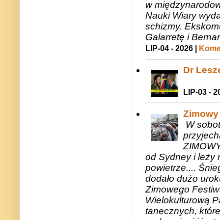
w międzynarodow
Nauki Wiary wyda
schizmy. Ekskomu
Galarretę i Bernar
LIP-04 - 2026 |
Komen
Dr Lesze
LIP-03 - 2
Zimowy 
W sobotę
przyjech
ZIMOWY 
od Sydney i leży 
powietrze.... Śni
dodało dużo uroku
Zimowego Festiwal
Wielokulturową P
tanecznych, któr