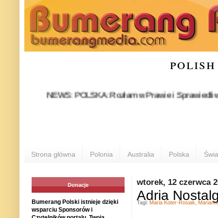
polish
NEWS: POLSKA: Rozłam w Prawie i Sprawiedliwości stał 
P
Strona główna
Polonia
Australia
Polska
Świa
wtorek, 12 czerwca 
Donacje
Adria Nostalg
Bumerang Polski istnieje dzięki
Tagi:
Maria Koter-Rosiak
,
Mariann
wsparciu Sponsorów i
Czytelników portalu. Twoja