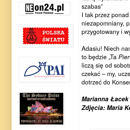
szabas”
I tak przez ponad
niezapomniany, pe
przygotowany i w
Adasiu! Niech na
to będzie „Ta
Pie
liczą się od sobo
czekać – my, ucze
dotrzeć do Konse
Marianna Łacek
Zdjęcia: Maria K