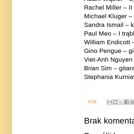
Rachel Miller – I
Michael Kluger –
Sandra Ismail – k
Paul Meo – I trą
William Endicott –
Gino Pengue – gi
Viet-Anh Nguyen 
Brian Sim – gita
Stephania Kurnia
.
07:00
Brak komenta