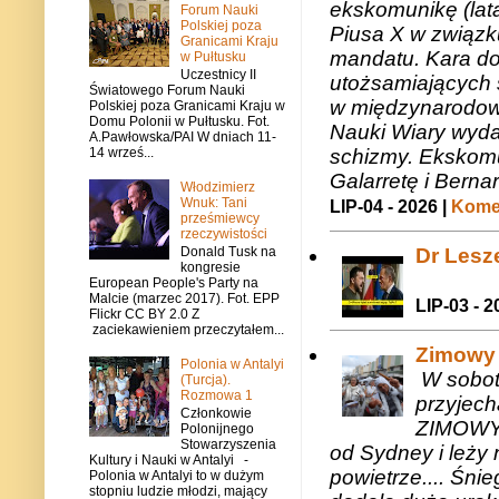
ekskomunikę (lat
Forum Nauki
Polskiej poza
Piusa X w związk
Granicami Kraju
mandatu. Kara do
w Pułtusku
Uczestnicy II
utożsamiających 
Światowego Forum Nauki
w międzynarodow
Polskiej poza Granicami Kraju w
Domu Polonii w Pułtusku. Fot.
Nauki Wiary wyda
A.Pawłowska/PAI W dniach 11-
schizmy. Ekskomu
14 wrześ...
Galarretę i Bernar
Włodzimierz
Wnuk: Tani
LIP-04 - 2026 |
Komen
prześmiewcy
rzeczywistości
Dr Lesze
Donald Tusk na
kongresie
European People's Party na
Malcie (marzec 2017). Fot. EPP
LIP-03 - 2
Flickr CC BY 2.0 Z
zaciekawieniem przeczytałem...
Zimowy 
Polonia w Antalyi
W sobotę
(Turcja).
Rozmowa 1
przyjech
Członkowie
ZIMOWY 
Polonijnego
Stowarzyszenia
od Sydney i leży 
Kultury i Nauki w Antalyi -
powietrze.... Śni
Polonia w Antalyi to w dużym
stopniu ludzie młodzi, mający