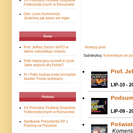
XX Polonijny Festiwal Zespołów
Folklorystycznych w Rzeszowie
Gen. Leon Komornicki:
Jesteśmy jak dzieci we mgle
Świat
Nowszy post
Prof. Jeffrey Sachs: NATO w
stanie cakowitego chaosu
Subskrybuj:
Komentarze do po
Pakt migracyjny wszedł w życie.
Jakie wyjście dla Polski?
Prof. J
Xi i Putin budują nowy porządek
świata! Trump wykiwany
LIP-10 - 2
Podsum
Polonia
XX Polonijny Festiwal Zespołów
LIP-09 - 2
Folklorystycznych w Rzeszowie
Spotkanie Prezydenta RP z
Poświat
Polonią na Florydzie
Komenta