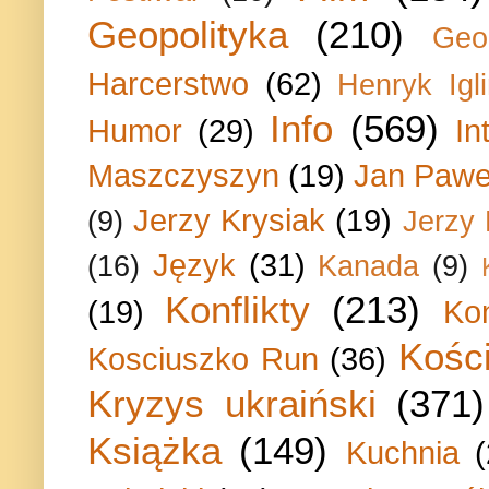
Geopolityka
(210)
Geo
Harcerstwo
(62)
Henryk Igli
Info
(569)
Humor
(29)
In
Maszczyszyn
(19)
Jan Paweł
Jerzy Krysiak
(19)
(9)
Jerzy
Język
(31)
(16)
Kanada
(9)
Konflikty
(213)
(19)
Ko
Kości
Kosciuszko Run
(36)
Kryzys ukraiński
(371)
Książka
(149)
Kuchnia