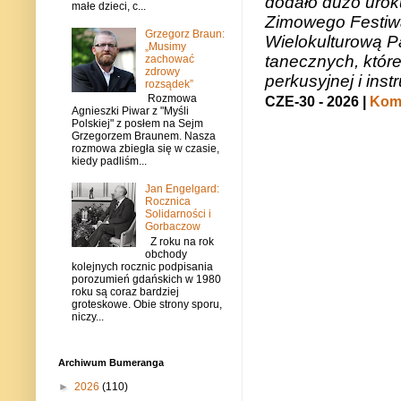
dodało dużo uroku
małe dzieci, c...
Zimowego Festiwal
Grzegorz Braun:
Wielokulturową P
„Musimy
tanecznych, któr
zachować
zdrowy
perkusyjnej i in
rozsądek”
Rozmowa
CZE-30 - 2026 |
Kome
Agnieszki Piwar z "Myśli
Polskiej" z posłem na Sejm
Grzegorzem Braunem. Nasza
rozmowa zbiegła się w czasie,
kiedy padliśm...
Jan Engelgard:
Rocznica
Solidarności i
Gorbaczow
Z roku na rok
obchody
kolejnych rocznic podpisania
porozumień gdańskich w 1980
roku są coraz bardziej
groteskowe. Obie strony sporu,
niczy...
Archiwum Bumeranga
►
2026
(110)