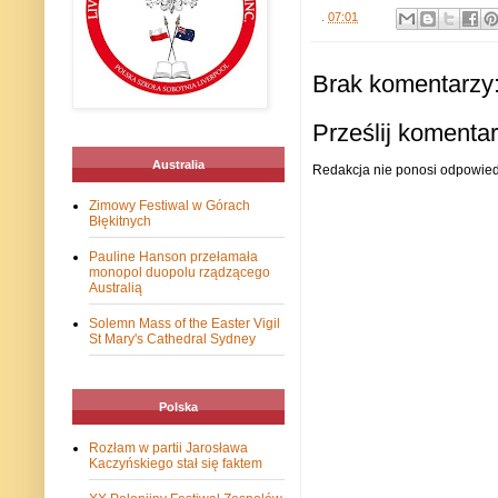
.
07:01
Brak komentarzy
Prześlij komenta
Australia
Redakcja nie ponosi odpowiedz
Zimowy Festiwal w Górach
Błękitnych
Pauline Hanson przełamała
monopol duopolu rządzącego
Australią
Solemn Mass of the Easter Vigil
St Mary's Cathedral Sydney
Polska
Rozłam w partii Jarosława
Kaczyńskiego stał się faktem