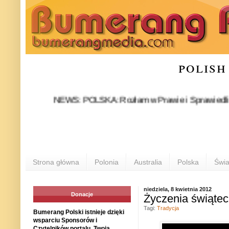
polish
NEWS: POLSKA: Rozłam w Prawie i Sprawiedliwości sta
Strona główna
Polonia
Australia
Polska
Świa
niedziela, 8 kwietnia 2012
Donacje
Życzenia świąte
Tagi:
Tradycja
Bumerang Polski istnieje dzięki
wsparciu Sponsorów i
Czytelników portalu. Twoja