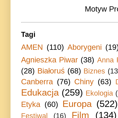
Motyw Pr
Tagi
AMEN
(110)
Aborygeni
(19
Agnieszka Piwar
(38)
Anna 
(28)
Białoruś
(68)
Biznes
(13
Canberra
(76)
Chiny
(63)
Edukacja
(259)
Ekologia
Europa
(522)
Etyka
(60)
Film
(134)
Festiwal
(16)