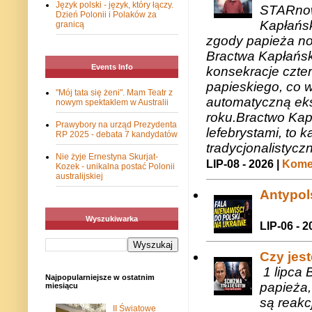
Język polski - język, który łączy.
STARnow
Dzień Polonii i Polaków za
Kapłańsk
granicą
zgody papieża n
Bractwa Kapłańsk
Events Info
konsekracje czte
papieskiego, co w
"Mój tata się żeni". Mam Teatr z
automatyczną eks
nowym spektaklem w Australii
roku.Bractwo Ka
Prawybory na urząd Prezydenta
lefebrystami, to
RP 2025 - debata 7 kandydatów
tradycjonalistycz
Nie żyje Ernestyna Skurjat-
LIP-08 - 2026 |
Komen
Kozek - unikalna postać Polonii
australijskiej
Antypols
Wyszukiwarka
LIP-06 - 2
Czy jes
1 lipca 
Najpopularniejsze w ostatnim
papieża,
miesiącu
są reakc
II Światowe