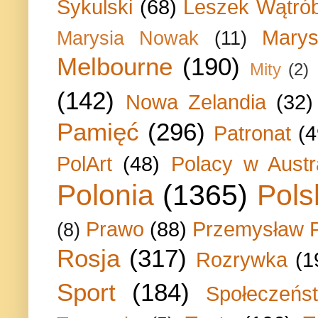
Sykulski
(68)
Leszek Wątrób
Marys
Marysia Nowak
(11)
Melbourne
(190)
Mity
(2)
(142)
Nowa Zelandia
(32)
Pamięć
(296)
Patronat
(4
PolArt
(48)
Polacy w Austra
Polonia
(1365)
Pols
Prawo
(88)
Przemysław P
(8)
Rosja
(317)
Rozrywka
(1
Sport
(184)
Społeczeńs