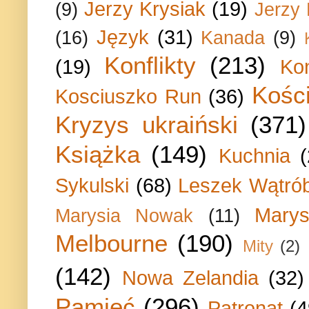
Jerzy Krysiak
(19)
(9)
Jerzy
Język
(31)
(16)
Kanada
(9)
Konflikty
(213)
(19)
Ko
Kości
Kosciuszko Run
(36)
Kryzys ukraiński
(371)
Książka
(149)
Kuchnia
Sykulski
(68)
Leszek Wątrób
Marys
Marysia Nowak
(11)
Melbourne
(190)
Mity
(2)
(142)
Nowa Zelandia
(32)
Pamięć
(296)
Patronat
(4