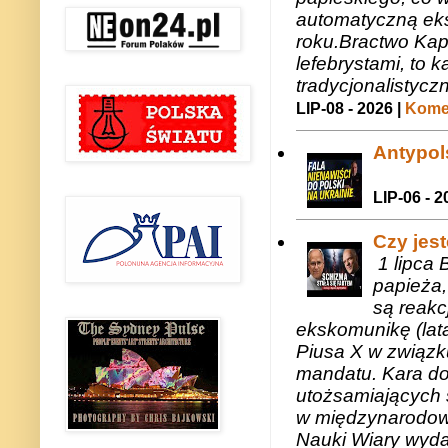
automatyczną eks
roku.Bractwo Ka
lefebrystami, to
tradycjonalistycz
LIP-08 - 2026 |
Komen
Antypols
LIP-06 - 2
Czy jes
1 lipca 
papieża,
są reakc
ekskomunikę (lat
Piusa X w związk
mandatu. Kara do
utożsamiających 
w międzynarodow
Nauki Wiary wyda