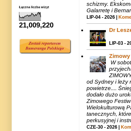
schizmy. Ekskomu
Łączna liczba wizyt
Galarretę i Bernar
LIP-04 - 2026 |
Komen
21,009,220
Dr Lesze
LIP-03 - 2
Zimowy 
W sobotę
przyjech
ZIMOWY 
od Sydney i leży 
powietrze.... Śni
dodało dużo uroku
Zimowego Festiwal
Wielokulturową P
tanecznych, któr
perkusyjnej i in
CZE-30 - 2026 |
Kome