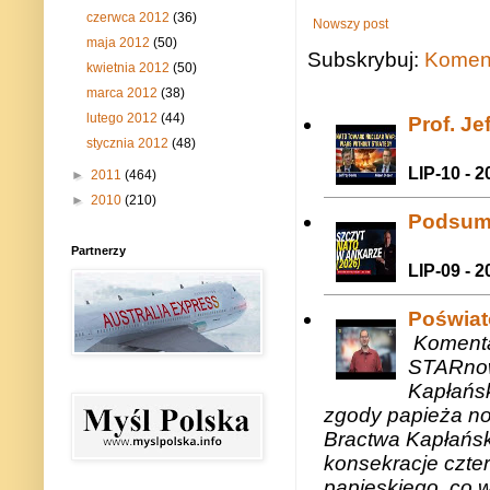
czerwca 2012
(36)
Nowszy post
maja 2012
(50)
Subskrybuj:
Koment
kwietnia 2012
(50)
marca 2012
(38)
lutego 2012
(44)
Prof. J
stycznia 2012
(48)
LIP-10 - 2
►
2011
(464)
►
2010
(210)
Podsum
Partnerzy
LIP-09 - 2
Poświat
Komenta
STARnow
Kapłańsk
zgody papieża n
Bractwa Kapłańsk
konsekracje czte
papieskiego, co w