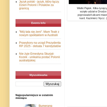
Język polski - język, który łączy.
Dzień Polonii i Polaków za
granicą
Wielki Piątek. Kilka tys
wzięło udział w Drodze
poprowadził ulicami mias
kard. Kazimierz Nycz. 
Events Info
"Mój tata się żeni". Mam Teatr z
nowym spektaklem w Australii
Prawybory na urząd Prezydenta
RP 2025 - debata 7 kandydatów
Nie żyje Ernestyna Skurjat-
Kozek - unikalna postać Polonii
australijskiej
Wyszukiwarka
Najpopularniejsze w ostatnim
miesiącu
Bumerang