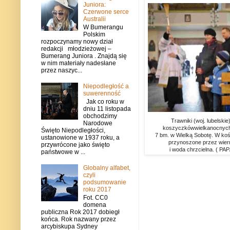
Juniora:
Czerwone serce
Australii
W Bumerangu
Polskim
rozpoczynamy nowy dział
redakcji młodzieżowej –
Bumerang Juniora . Znajdą się
w nim materiały nadesłane
przez naszyc...
Niepodległość a
suwerenność
Jak co roku w
dniu 11 listopada
obchodzimy
Trawniki (woj. lubelskie
Narodowe
koszyczkówwielkanocnych 
Święto Niepodległości,
7 bm. w Wielką Sobotę. W koś
ustanowione w 1937 roku, a
przynoszone przez wiern
przywrócone jako święto
i woda chrzcielna. ( PAP
państwowe w ...
Globalny alfabet,
czyli
podsumowanie
roku 2017
Fot. CC0
domena
publiczna Rok 2017 dobiegł
końca. Rok nazwany przez
arcybiskupa Sydney