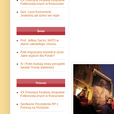
XX Polonijny Festiwal Zespołów
Folklorystycznych w Rzeszowie
Gen. Leon Komornicki:
Jesteśmy jak dzieci we mgle
Świat
Prof. Jeffrey Sachs: NATO w
stanie cakowitego chaosu
Pakt migracyjny wszedł w życie.
Jakie wyjście dla Polski?
Xi i Putin budują nowy porządek
świata! Trump wykiwany
Polonia
XX Polonijny Festiwal Zespołów
Folklorystycznych w Rzeszowie
Spotkanie Prezydenta RP z
Polonią na Florydzie