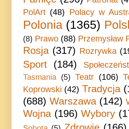
PolArt
(48)
Polacy w Austra
Polonia
(1365)
Pols
Prawo
(88)
Przemysław P
(8)
Rosja
(317)
Rozrywka
(1
Sport
(184)
Społeczeńs
Teatr
(106)
T
Tasmania
(5)
Tradycja
(
Koprowski
(42)
(688)
Warszawa
(142)
Wojna
(196)
Wybory
(1
Zdrowie
(166)
Sobota
(5)