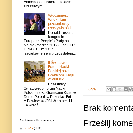
Anthonego Fishera "rokiem
straszliwym...
Włodzimierz
Wnuk: Tani
prześmiewcy
rzeczywistości
Donald Tusk na
kongresie
European People's Party na
Malcie (marzec 2017). Fot. EPP
Flickr CC BY 2.0 Z
zaciekawieniem przeczytałem...
II Światowe
Forum Nauki
Polskiej poza
Granicami Kraju
w Pułtusku
Uczestnicy II
Światowego Forum Nauki
.
22:24
Polskiej poza Granicami Kraju w
Domu Polonii w Pułtusku. Fot.
A.Pawłowska/PAI W dniach 11-
14 wrześ...
Brak komenta
Prześlij kome
Archiwum Bumeranga
►
2026
(110)