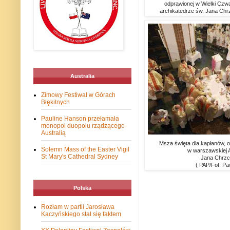
odprawionej w Wielki Czwa
archikatedrze św. Jana Chrzc
Australia
Zimowy Festiwal w Górach
Błękitnych
Pauline Hanson przełamała
monopol duopolu rządzącego
Australią
Msza święta dla kapłanów, 
Solemn Mass of the Easter Vigil
w warszawskiej A
St Mary's Cathedral Sydney
Jana Chrzci
( PAP/Fot. Pa
Polska
Rozłam w partii Jarosława
Kaczyńskiego stał się faktem