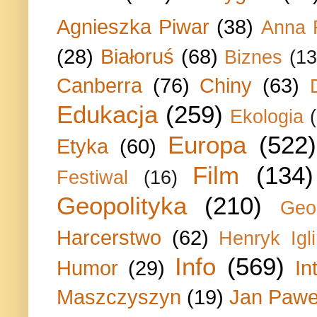
Agnieszka Piwar
(38)
Anna 
(28)
Białoruś
(68)
Biznes
(13
Canberra
(76)
Chiny
(63)
Edukacja
(259)
Ekologia
Europa
(522)
Etyka
(60)
Film
(134)
Festiwal
(16)
Geopolityka
(210)
Geo
Harcerstwo
(62)
Henryk Igli
Info
(569)
Humor
(29)
In
Maszczyszyn
(19)
Jan Paweł