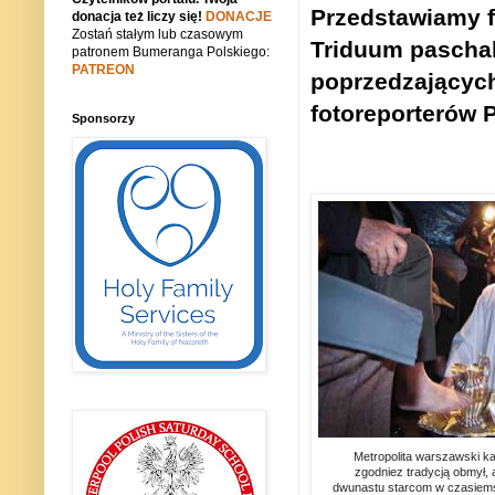
Przedstawiamy f
donacja też liczy się!
DONACJE
Zostań stałym lub czasowym
Triduum paschal
patronem Bumeranga Polskiego:
PATREON
poprzedzających
fotoreporterów 
Sponsorzy
Metropolita warszawski ka
zgodniez tradycją obmył, 
dwunastu starcom w czasiemsz