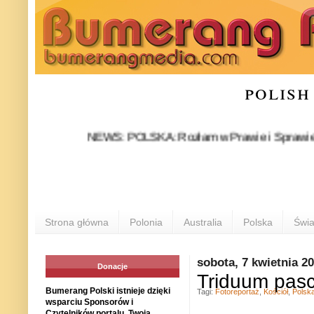
polish
NEWS: POLSKA: Rozłam w Prawie i Sprawiedliwości s
Strona główna
Polonia
Australia
Polska
Świa
sobota, 7 kwietnia 2
Donacje
Triduum pasc
Bumerang Polski istnieje dzięki
Tagi:
Fotoreportaż
,
Kościół
,
Polsk
wsparciu Sponsorów i
Czytelników portalu. Twoja