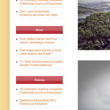
XX Polonijny Festiwal Zespołów
Folklorystycznych w Rzeszowie
Gen. Leon Komornicki:
Jesteśmy jak dzieci we mgle
Świat
Prof. Jeffrey Sachs: NATO w
stanie cakowitego chaosu
Pakt migracyjny wszedł w życie.
Jakie wyjście dla Polski?
Xi i Putin budują nowy porządek
świata! Trump wykiwany
Polonia
XX Polonijny Festiwal Zespołów
Folklorystycznych w Rzeszowie
Spotkanie Prezydenta RP z
Polonią na Florydzie