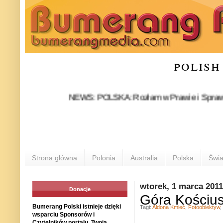
polish
NEWS: POLSKA: Rozłam w Prawie i Sprawiedliwości
Strona główna
Polonia
Australia
Polska
Świa
wtorek, 1 marca 2011
Donacje
Góra Kościus
Bumerang Polski istnieje dzięki
Tagi:
Aldona Kmieć
,
Fotoobiektyw
,
wsparciu Sponsorów i
Czytelników portalu. Twoja