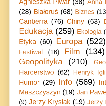
Agnieszka Piwar
(38)
Anna 
(28)
Białoruś
(68)
Biznes
(13
Canberra
(76)
Chiny
(63)
Edukacja
(259)
Ekologia
Europa
(522)
Etyka
(60)
Film
(134)
Festiwal
(16)
Geopolityka
(210)
Geo
Harcerstwo
(62)
Henryk Igli
Info
(569)
Humor
(29)
In
Maszczyszyn
(19)
Jan Paweł
Jerzy Krysiak
(19)
(9)
Jerzy