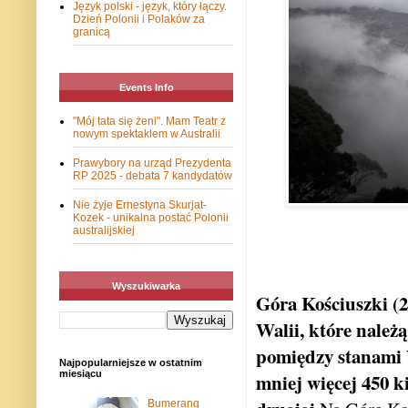
Język polski - język, który łączy.
Dzień Polonii i Polaków za
granicą
Events Info
"Mój tata się żeni". Mam Teatr z
nowym spektaklem w Australii
Prawybory na urząd Prezydenta
RP 2025 - debata 7 kandydatów
Nie żyje Ernestyna Skurjat-
Kozek - unikalna postać Polonii
australijskiej
Wyszukiwarka
Góra Kościuszki
(
Walii, które nale
pomiędzy stanami 
Najpopularniejsze w ostatnim
miesiącu
mniej więcej 450 k
Bumerang