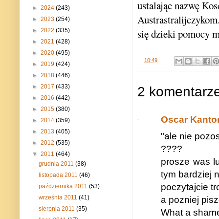
ustalając nazwę Kos
►
2024
(243)
Austrastralijczykom
►
2023
(254)
►
2022
(335)
się dzieki pomocy 
►
2021
(428)
►
2020
(495)
.
10:49
►
2019
(424)
►
2018
(446)
►
2017
(433)
2 komentarze
►
2016
(442)
►
2015
(380)
Oscar Kanto
►
2014
(359)
►
2013
(405)
"ale nie pozo
►
2012
(535)
????
▼
2011
(464)
prosze was lud
grudnia 2011
(38)
tym bardziej n
listopada 2011
(46)
poczytajcie t
października 2011
(53)
września 2011
(41)
a pozniej pis
sierpnia 2011
(35)
What a shame