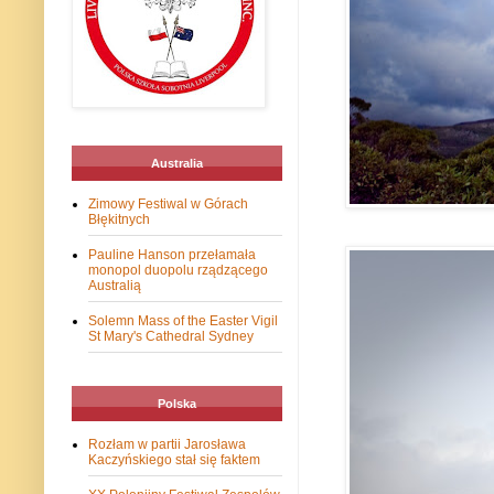
Australia
Zimowy Festiwal w Górach
Błękitnych
Pauline Hanson przełamała
monopol duopolu rządzącego
Australią
Solemn Mass of the Easter Vigil
St Mary's Cathedral Sydney
Polska
Rozłam w partii Jarosława
Kaczyńskiego stał się faktem