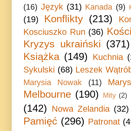
Język
(31)
(16)
Kanada
(9)
Konflikty
(213)
(19)
Ko
Kości
Kosciuszko Run
(36)
Kryzys ukraiński
(371)
Książka
(149)
Kuchnia
Sykulski
(68)
Leszek Wątrób
Marys
Marysia Nowak
(11)
Melbourne
(190)
Mity
(2)
(142)
Nowa Zelandia
(32)
Pamięć
(296)
Patronat
(4