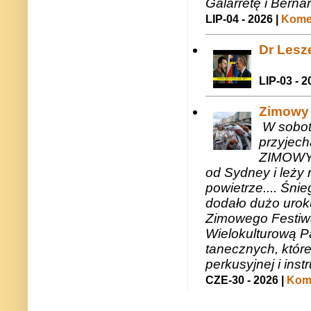
Galarretę i Bernar
LIP-04 - 2026 |
Komen
Dr Lesze
LIP-03 - 2
Zimowy 
W sobotę
przyjech
ZIMOWY 
od Sydney i leży 
powietrze.... Śni
dodało dużo uroku
Zimowego Festiwal
Wielokulturową P
tanecznych, któr
perkusyjnej i in
CZE-30 - 2026 |
Kome