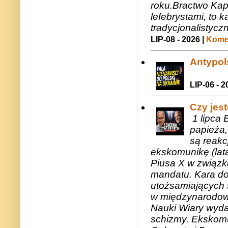
roku.Bractwo Ka
lefebrystami, to
tradycjonalistycz
LIP-08 - 2026 |
Komen
Antypols
LIP-06 - 2
Czy jes
1 lipca 
papieża,
są reakc
ekskomunikę (lat
Piusa X w związk
mandatu. Kara do
utożsamiających 
w międzynarodow
Nauki Wiary wyda
schizmy. Ekskomu