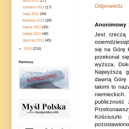
lipca 2011
(17)
Odpowiedz
czerwca 2011
(17)
maja 2011
(40)
kwietnia 2011
(39)
Anonimowy
marca 2011
(45)
Jest rzeczą 
lutego 2011
(48)
stycznia 2011
(45)
osiemdziesiąt
się na Górę 
►
2010
(210)
przekonał si
Partnerzy
wyższa. Dok
Najwyższą g
dawną Górę K
takimi to na
niemieckich.
publiczność 
Przekonawszy
Kościuszki
pozostawiono