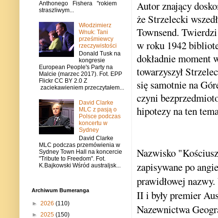
Autor znający doskon
Anthonego Fishera "rokiem
straszliwym...
że Strzelecki wszedł
Włodzimierz
Townsend. Twierdzi 
Wnuk: Tani
prześmiewcy
w roku 1942 bibliot
rzeczywistości
Donald Tusk na
dokładnie moment we
kongresie
European People's Party na
towarzyszył Strzele
Malcie (marzec 2017). Fot. EPP
Flickr CC BY 2.0 Z
się samotnie na Gór
zaciekawieniem przeczytałem...
czyni bezprzedmioto
David Clarke
hipotezy na ten tema
MLC z pasją o
Polsce podczas
koncertu w
Sydney
David Clarke
MLC podczas przemówienia w
Nazwisko "Kościuszk
Sydney Town Hall na koncercie
"Tribute to Freedom". Fot.
zapisywane po angie
K.Bajkowski Wśród australjsk...
prawidłowej nazwy. 
Archiwum Bumeranga
II i były premier A
►
2026
(110)
Nazewnictwa Geograf
►
2025
(150)