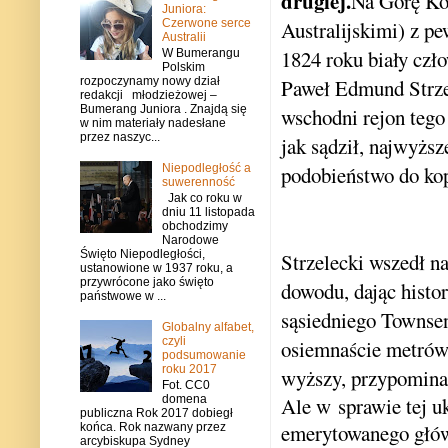
drugiej.
Na Górę Ko
Juniora:
Czerwone serce
Australijskimi) z pe
Australii
1824 roku biały czł
W Bumerangu
Polskim
rozpoczynamy nowy dział
Paweł Edmund Strzel
redakcji młodzieżowej –
Bumerang Juniora . Znajdą się
wschodni rejon tego
w nim materiały nadesłane
przez naszyc...
jak sądził, najwyższ
Niepodległość a
podobieństwo do ko
suwerenność
Jak co roku w
dniu 11 listopada
obchodzimy
Narodowe
Święto Niepodległości,
Strzelecki wszedł n
ustanowione w 1937 roku, a
przywrócone jako święto
dowodu, dając histo
państwowe w ...
sąsiedniego Townsen
Globalny alfabet,
czyli
osiemnaście metrów
podsumowanie
roku 2017
wyższy, przypomina
Fot. CC0
domena
Ale w sprawie tej u
publiczna Rok 2017 dobiegł
emerytowanego głów
końca. Rok nazwany przez
arcybiskupa Sydney