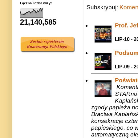
Łączna liczba wizyt
Subskrybuj:
Koment
21,140,585
Prof. J
LIP-10 - 2
Podsum
LIP-09 - 2
Poświat
Komenta
STARnow
Kapłańsk
zgody papieża n
Bractwa Kapłańsk
konsekracje czte
papieskiego, co w
automatyczną eks