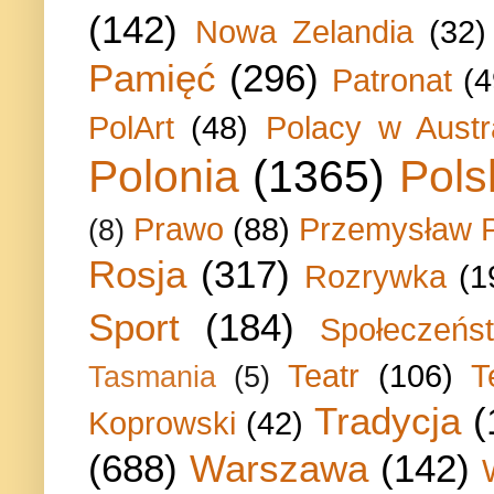
(142)
Nowa Zelandia
(32)
Pamięć
(296)
Patronat
(4
PolArt
(48)
Polacy w Austra
Polonia
(1365)
Pols
Prawo
(88)
Przemysław P
(8)
Rosja
(317)
Rozrywka
(1
Sport
(184)
Społeczeńs
Teatr
(106)
T
Tasmania
(5)
Tradycja
(
Koprowski
(42)
(688)
Warszawa
(142)