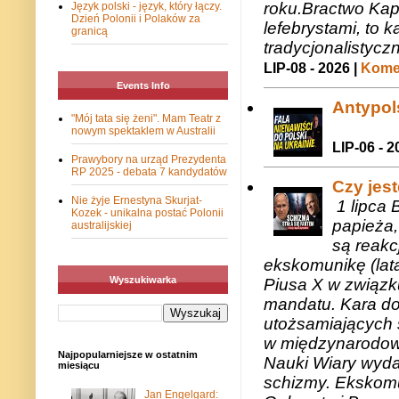
roku.Bractwo Ka
Język polski - język, który łączy.
Dzień Polonii i Polaków za
lefebrystami, to
granicą
tradycjonalistycz
LIP-08 - 2026 |
Komen
Events Info
Antypols
"Mój tata się żeni". Mam Teatr z
nowym spektaklem w Australii
LIP-06 - 2
Prawybory na urząd Prezydenta
RP 2025 - debata 7 kandydatów
Czy jes
Nie żyje Ernestyna Skurjat-
1 lipca 
Kozek - unikalna postać Polonii
papieża,
australijskiej
są reakc
ekskomunikę (lat
Wyszukiwarka
Piusa X w związk
mandatu. Kara do
utożsamiających 
w międzynarodow
Najpopularniejsze w ostatnim
Nauki Wiary wyda
miesiącu
schizmy. Ekskomu
Jan Engelgard: