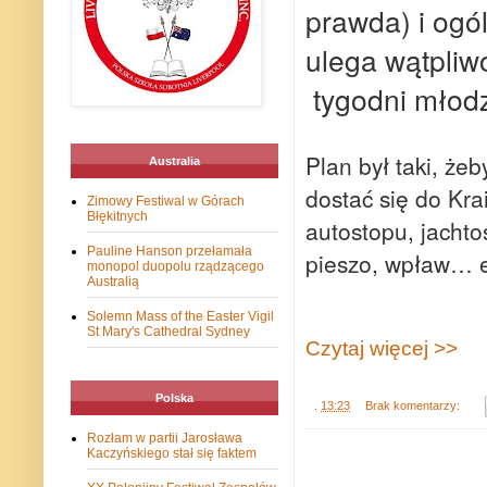
prawda) i ogól
ulega wątpliwo
tygodni młod
Plan był taki, żeb
Australia
dostać się do Kra
Zimowy Festiwal w Górach
Błękitnych
autostopu, jachto
Pauline Hanson przełamała
pieszo, wpław… 
monopol duopolu rządzącego
Australią
Solemn Mass of the Easter Vigil
St Mary's Cathedral Sydney
Czytaj więcej >>
Polska
.
13:23
Brak komentarzy:
Rozłam w partii Jarosława
Kaczyńskiego stał się faktem