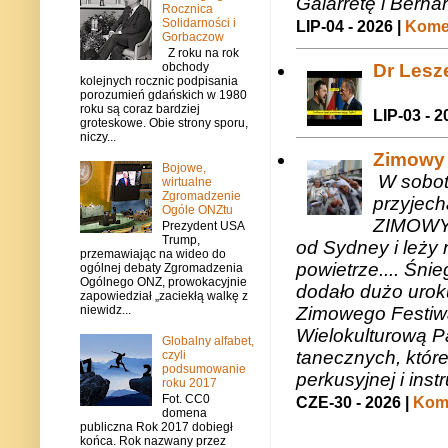
Galarretę i Bernar
Rocznica
Solidarności i
LIP-04 - 2026 |
Komen
Gorbaczow
Z roku na rok
obchody
Dr Lesze
kolejnych rocznic podpisania
porozumień gdańskich w 1980
roku są coraz bardziej
LIP-03 - 2
groteskowe. Obie strony sporu,
niczy...
Zimowy 
Bojowe,
W sobotę
wirtualne
Zgromadzenie
przyjech
Ogóle ONZtu
ZIMOWY 
Prezydent USA
Trump,
od Sydney i leży 
przemawiając na wideo do
powietrze.... Śni
ogólnej debaty Zgromadzenia
Ogólnego ONZ, prowokacyjnie
dodało dużo uroku
zapowiedział „zaciekłą walkę z
niewidz...
Zimowego Festiwal
Wielokulturową P
Globalny alfabet,
tanecznych, któr
czyli
podsumowanie
perkusyjnej i in
roku 2017
Fot. CC0
CZE-30 - 2026 |
Kome
domena
publiczna Rok 2017 dobiegł
końca. Rok nazwany przez