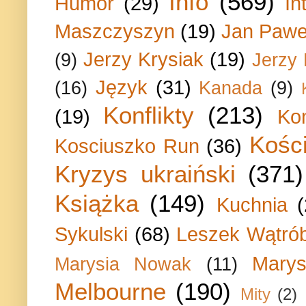
Info
(569)
Humor
(29)
In
Maszczyszyn
(19)
Jan Paweł
Jerzy Krysiak
(19)
(9)
Jerzy
Język
(31)
(16)
Kanada
(9)
Konflikty
(213)
(19)
Ko
Kości
Kosciuszko Run
(36)
Kryzys ukraiński
(371)
Książka
(149)
Kuchnia
Sykulski
(68)
Leszek Wątrób
Marys
Marysia Nowak
(11)
Melbourne
(190)
Mity
(2)