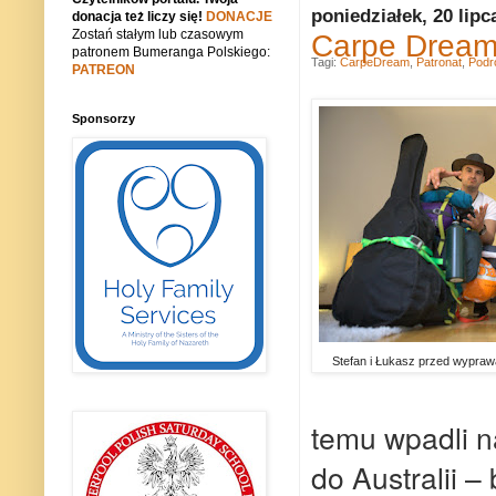
poniedziałek, 20 lipc
donacja też liczy się!
DONACJE
Zostań stałym lub czasowym
Carpe Dream 
patronem Bumeranga Polskiego:
Tagi:
CarpeDream
,
Patronat
,
Podr
PATREON
Sponsorzy
Stefan i Łukasz przed wyprawą
temu wpadli n
do Australii –