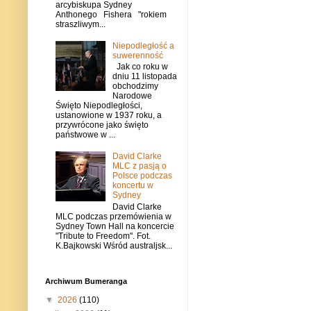
arcybiskupa Sydney
Anthonego Fishera "rokiem
straszliwym...
Niepodległość a
suwerenność
Jak co roku w
dniu 11 listopada
obchodzimy
Narodowe
Święto Niepodległości,
ustanowione w 1937 roku, a
przywrócone jako święto
państwowe w ...
David Clarke
MLC z pasją o
Polsce podczas
koncertu w
Sydney
David Clarke
MLC podczas przemówienia w
Sydney Town Hall na koncercie
"Tribute to Freedom". Fot.
K.Bajkowski Wśród australjsk...
Archiwum Bumeranga
▼
2026
(110)