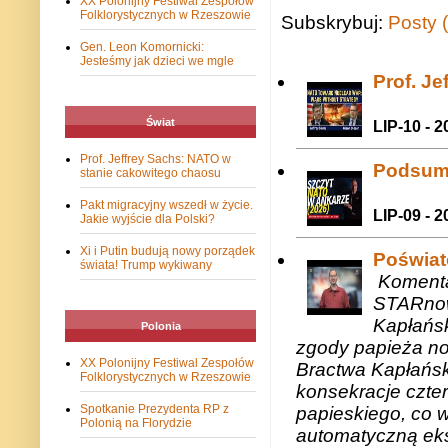
XX Polonijny Festiwal Zespołów
Folklorystycznych w Rzeszowie
Subskrybuj:
Posty 
Gen. Leon Komornicki:
Jesteśmy jak dzieci we mgle
Prof. J
Świat
LIP-10 - 2
Prof. Jeffrey Sachs: NATO w
Podsum
stanie cakowitego chaosu
Pakt migracyjny wszedł w życie.
LIP-09 - 2
Jakie wyjście dla Polski?
Xi i Putin budują nowy porządek
Poświat
świata! Trump wykiwany
Komenta
STARnow
Kapłańsk
Polonia
zgody papieża n
XX Polonijny Festiwal Zespołów
Bractwa Kapłańsk
Folklorystycznych w Rzeszowie
konsekracje czte
Spotkanie Prezydenta RP z
papieskiego, co w
Polonią na Florydzie
automatyczną eks