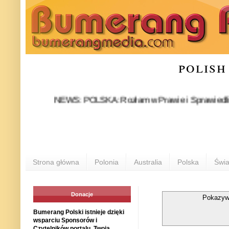
polish
NEWS: POLSKA: Rozłam w Prawie i Sprawiedliwości sta
Strona główna
Polonia
Australia
Polska
Świa
Donacje
Pokazyw
Bumerang Polski istnieje dzięki
wsparciu Sponsorów i
Czytelników portalu. Twoja