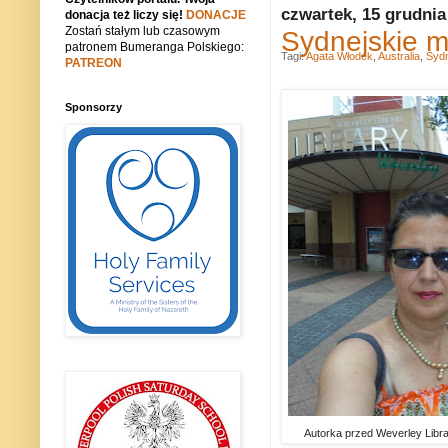
czwartek, 15 grudnia
donacja też liczy się!
DONACJE
Zostań stałym lub czasowym
Sydnejskie m
patronem Bumeranga Polskiego:
Tagi:
Agata Włodek
,
Australia
,
Syd
PATREON
Sponsorzy
Autorka przed Weverley Libr