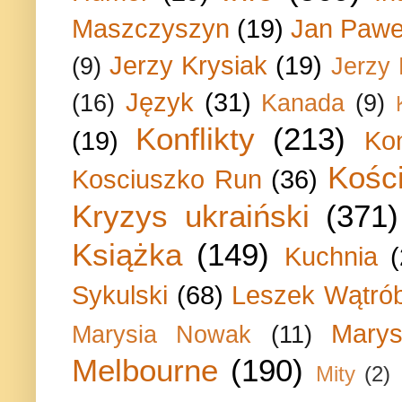
Maszczyszyn
(19)
Jan Paweł
Jerzy Krysiak
(19)
(9)
Jerzy
Język
(31)
(16)
Kanada
(9)
Konflikty
(213)
(19)
Ko
Kości
Kosciuszko Run
(36)
Kryzys ukraiński
(371)
Książka
(149)
Kuchnia
Sykulski
(68)
Leszek Wątrób
Marys
Marysia Nowak
(11)
Melbourne
(190)
Mity
(2)