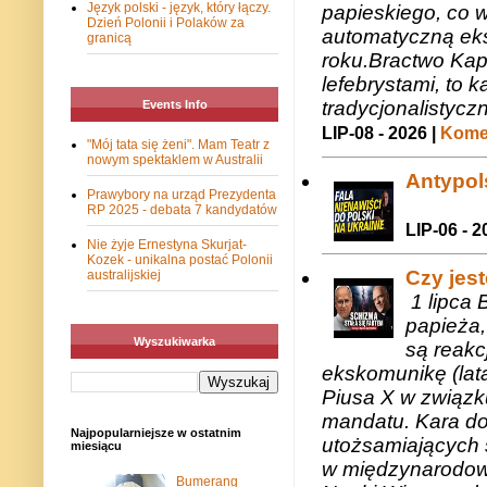
Język polski - język, który łączy.
papieskiego, co w
Dzień Polonii i Polaków za
automatyczną eks
granicą
roku.Bractwo Ka
lefebrystami, to
tradycjonalistycz
Events Info
LIP-08 - 2026 |
Komen
"Mój tata się żeni". Mam Teatr z
nowym spektaklem w Australii
Antypols
Prawybory na urząd Prezydenta
RP 2025 - debata 7 kandydatów
LIP-06 - 2
Nie żyje Ernestyna Skurjat-
Kozek - unikalna postać Polonii
Czy jes
australijskiej
1 lipca 
papieża,
Wyszukiwarka
są reakc
ekskomunikę (lat
Piusa X w związk
mandatu. Kara do
Najpopularniejsze w ostatnim
utożsamiających 
miesiącu
w międzynarodow
Bumerang