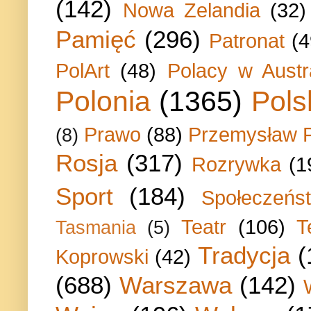
(142)
Nowa Zelandia
(32)
Pamięć
(296)
Patronat
(4
PolArt
(48)
Polacy w Austra
Polonia
(1365)
Pols
Prawo
(88)
Przemysław P
(8)
Rosja
(317)
Rozrywka
(1
Sport
(184)
Społeczeńs
Teatr
(106)
T
Tasmania
(5)
Tradycja
(
Koprowski
(42)
(688)
Warszawa
(142)