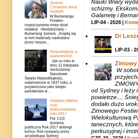
Nauki Wiary wyda
Juniora:
Czerwone serce
schizmy. Ekskomu
Australii
Galarretę i Bernar
W Bumerangu
Polskim
LIP-04 - 2026 |
Komen
rozpoczynamy nowy dział
redakcji młodzieżowej –
Bumerang Juniora . Znajdą się
Dr Lesze
w nim materiały nadesłane
przez naszyc...
LIP-03 - 2
Niepodległość a
suwerenność
Jak co roku w
Zimowy 
dniu 11 listopada
W sobotę
obchodzimy
Narodowe
przyjech
Święto Niepodległości,
ZIMOWY 
ustanowione w 1937 roku, a
przywrócone jako święto
od Sydney i leży 
państwowe w ...
powietrze.... Śni
Globalny alfabet,
dodało dużo uroku
czyli
podsumowanie
Zimowego Festiwal
roku 2017
Wielokulturową P
Fot. CC0
domena
tanecznych, któr
publiczna Rok 2017 dobiegł
perkusyjnej i in
końca. Rok nazwany przez
arcybiskupa Sydney