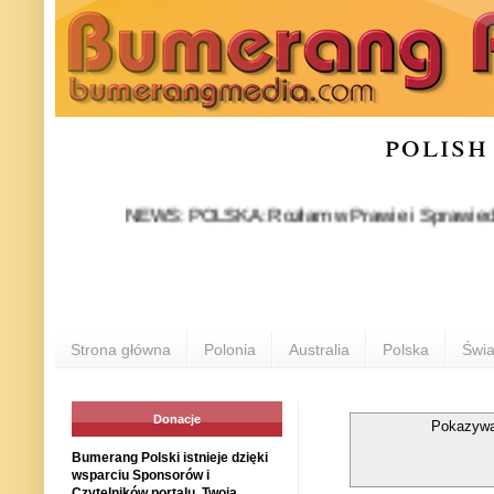
polish
NEWS: POLSKA: Rozłam w Prawie i Sprawiedliwości st
Strona główna
Polonia
Australia
Polska
Świa
Donacje
Pokazywa
Bumerang Polski istnieje dzięki
wsparciu Sponsorów i
Czytelników portalu. Twoja