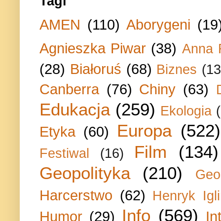
Tagi
AMEN
(110)
Aborygeni
(19
Agnieszka Piwar
(38)
Anna 
(28)
Białoruś
(68)
Biznes
(13
Canberra
(76)
Chiny
(63)
Edukacja
(259)
Ekologia
Europa
(522)
Etyka
(60)
Film
(134)
Festiwal
(16)
Geopolityka
(210)
Geo
Harcerstwo
(62)
Henryk Igli
Info
(569)
Humor
(29)
In