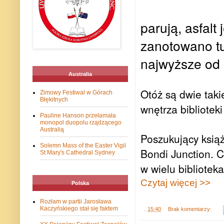
parują, asfalt
zanotowano tu
najwyższe od 
Australia
Otóż są dwie taki
Zimowy Festiwal w Górach
Błękitnych
wnętrza bibliotek
Pauline Hanson przełamała
monopol duopolu rządzącego
Australią
Poszukujący książ
Solemn Mass of the Easter Vigil
Bondi Junction. C
St Mary's Cathedral Sydney
w wielu bibliotek
Czytaj więcej >>
Polska
Rozłam w partii Jarosława
Kaczyńskiego stał się faktem
.
15:40
Brak komentarzy: