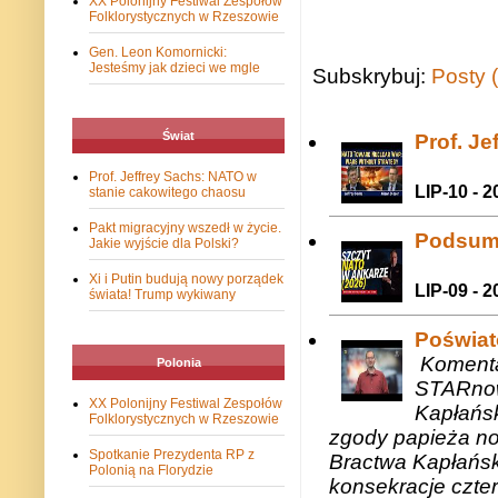
XX Polonijny Festiwal Zespołów
Folklorystycznych w Rzeszowie
Gen. Leon Komornicki:
Jesteśmy jak dzieci we mgle
Subskrybuj:
Posty 
Świat
Prof. J
Prof. Jeffrey Sachs: NATO w
LIP-10 - 2
stanie cakowitego chaosu
Pakt migracyjny wszedł w życie.
Podsum
Jakie wyjście dla Polski?
Xi i Putin budują nowy porządek
LIP-09 - 2
świata! Trump wykiwany
Poświat
Komenta
Polonia
STARnow
XX Polonijny Festiwal Zespołów
Kapłańsk
Folklorystycznych w Rzeszowie
zgody papieża n
Spotkanie Prezydenta RP z
Bractwa Kapłańsk
Polonią na Florydzie
konsekracje czte