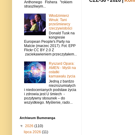
CZE-30 - 2026 |
Kome
Anthonego Fishera "rokiem
straszliwym...
Włodzimierz
Wnuk: Tani
prześmiewcy
rzeczywistości
Donald Tusk na
kongresie
European People's Party na
Malcie (marzec 2017). Fot. EPP
Flickr CC BY 2.0 Z
zaciekawieniem przeczytałem...
Ryszard Opara:
AMEN - Myśli na
ostatki
karnawału życia
Jedną z bardzo
niezrozumiałych
i niedocenianych podstaw życia
i zdrowia jest U śmiech -
pozytywny stosunek – do
wszystkiego. Myślenie, rado...
Archiwum Bumeranga
▼
2026
(110)
lipca 2026
(11)