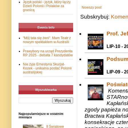
Język polski - język, który łączy.
Dzień Polonii i Polaków za
Nowszy post
granicą
Subskrybuj:
Koment
Events Info
Prof. J
"Mój tata się żeni". Mam Teatr z
nowym spektaklem w Australii
LIP-10 - 2
Prawybory na urząd Prezydenta
RP 2025 - debata 7 kandydatów
Podsum
Nie żyje Ernestyna Skurjat-
Kozek - unikalna postać Polonii
LIP-09 - 2
australijskiej
Poświat
Komenta
Wyszukiwarka
STARnow
Kapłańsk
zgody papieża n
Najpopularniejsze w ostatnim
Bractwa Kapłańsk
miesiącu
konsekracje czte
II Światowe