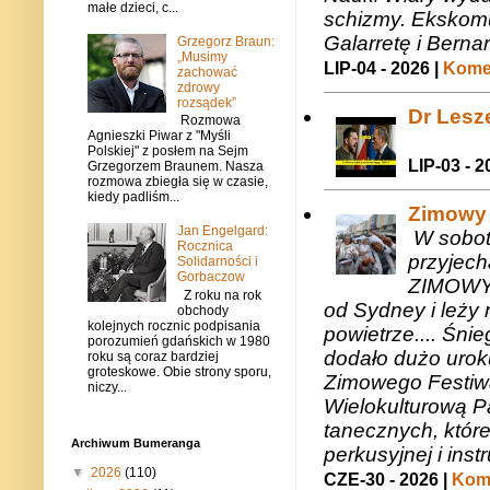
małe dzieci, c...
schizmy. Ekskomu
Galarretę i Bernar
Grzegorz Braun:
„Musimy
LIP-04 - 2026 |
Komen
zachować
zdrowy
rozsądek”
Dr Lesze
Rozmowa
Agnieszki Piwar z "Myśli
Polskiej" z posłem na Sejm
LIP-03 - 2
Grzegorzem Braunem. Nasza
rozmowa zbiegła się w czasie,
kiedy padliśm...
Zimowy 
Jan Engelgard:
W sobotę
Rocznica
przyjech
Solidarności i
Gorbaczow
ZIMOWY 
Z roku na rok
od Sydney i leży 
obchody
kolejnych rocznic podpisania
powietrze.... Śni
porozumień gdańskich w 1980
dodało dużo uroku
roku są coraz bardziej
groteskowe. Obie strony sporu,
Zimowego Festiwal
niczy...
Wielokulturową P
tanecznych, któr
Archiwum Bumeranga
perkusyjnej i in
▼
2026
(110)
CZE-30 - 2026 |
Kome