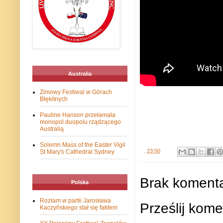
Australia
Zimowy Festiwal w Górach
Błękitnych
Pauline Hanson przełamała
monopol duopolu rządzącego
Australią
Solemn Mass of the Easter Vigil
.
23:50
St Mary's Cathedral Sydney
Brak komenta
Polska
Rozłam w partii Jarosława
Prześlij kome
Kaczyńskiego stał się faktem