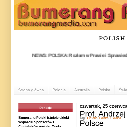
polish
NEWS: POLSKA: Rozłam w Prawie i Sprawiedliwości st
Strona główna
Polonia
Australia
Polska
Świa
czwartek, 25 czerwc
Donacje
Prof. Andrze
Bumerang Polski istnieje dzięki
Tagi:
Historia
,
Polska
,
Ukraina
Polsce
wsparciu Sponsorów i
Czytelników portalu. Twoja