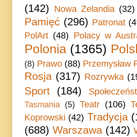
(142)
Nowa Zelandia
(32)
Pamięć
(296)
Patronat
(4
PolArt
(48)
Polacy w Austra
Polonia
(1365)
Pols
Prawo
(88)
Przemysław P
(8)
Rosja
(317)
Rozrywka
(1
Sport
(184)
Społeczeńs
Teatr
(106)
T
Tasmania
(5)
Tradycja
(
Koprowski
(42)
(688)
Warszawa
(142)