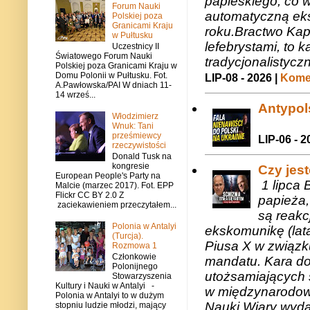
papieskiego, co w
Forum Nauki
automatyczną eks
Polskiej poza
Granicami Kraju
roku.Bractwo Ka
w Pułtusku
lefebrystami, to
Uczestnicy II
Światowego Forum Nauki
tradycjonalistycz
Polskiej poza Granicami Kraju w
Domu Polonii w Pułtusku. Fot.
LIP-08 - 2026 |
Komen
A.Pawłowska/PAI W dniach 11-
14 wrześ...
Antypols
Włodzimierz
Wnuk: Tani
prześmiewcy
LIP-06 - 2
rzeczywistości
Donald Tusk na
kongresie
Czy jes
European People's Party na
1 lipca 
Malcie (marzec 2017). Fot. EPP
Flickr CC BY 2.0 Z
papieża,
zaciekawieniem przeczytałem...
są reakc
Polonia w Antalyi
ekskomunikę (lat
(Turcja).
Piusa X w związk
Rozmowa 1
Członkowie
mandatu. Kara do
Polonijnego
utożsamiających 
Stowarzyszenia
Kultury i Nauki w Antalyi -
w międzynarodow
Polonia w Antalyi to w dużym
Nauki Wiary wyda
stopniu ludzie młodzi, mający