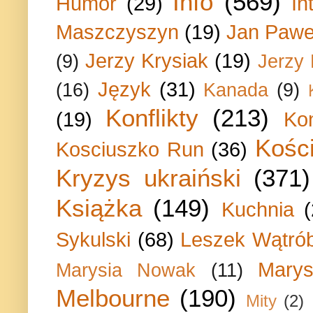
Info
(569)
Humor
(29)
In
Maszczyszyn
(19)
Jan Paweł
Jerzy Krysiak
(19)
(9)
Jerzy
Język
(31)
(16)
Kanada
(9)
Konflikty
(213)
(19)
Ko
Kości
Kosciuszko Run
(36)
Kryzys ukraiński
(371)
Książka
(149)
Kuchnia
Sykulski
(68)
Leszek Wątrób
Marys
Marysia Nowak
(11)
Melbourne
(190)
Mity
(2)