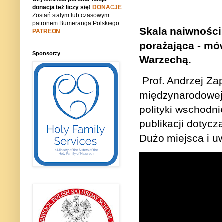
donacja też liczy się!
DONACJE
Zostań stałym lub czasowym
patronem Bumeranga Polskiego:
Skala naiwności 
PATREON
porażająca - mó
Sponsorzy
Warzechą.
Prof. Andrzej Zap
międzynarodowej
polityki wschodni
publikacji dotyc
Dużo miejsca i u