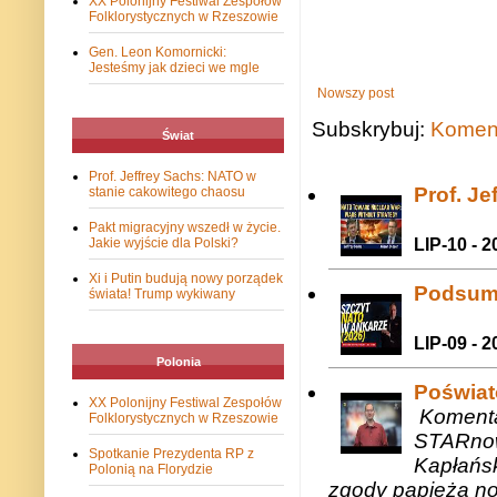
XX Polonijny Festiwal Zespołów
Folklorystycznych w Rzeszowie
Gen. Leon Komornicki:
Jesteśmy jak dzieci we mgle
Nowszy post
Subskrybuj:
Koment
Świat
Prof. Jeffrey Sachs: NATO w
Prof. J
stanie cakowitego chaosu
Pakt migracyjny wszedł w życie.
LIP-10 - 2
Jakie wyjście dla Polski?
Xi i Putin budują nowy porządek
Podsum
świata! Trump wykiwany
LIP-09 - 2
Polonia
Poświat
XX Polonijny Festiwal Zespołów
Komenta
Folklorystycznych w Rzeszowie
STARnow
Spotkanie Prezydenta RP z
Kapłańsk
Polonią na Florydzie
zgody papieża n