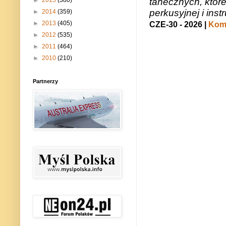
tanecznych, któr
►
2015
(380)
perkusyjnej i in
►
2014
(359)
►
2013
(405)
CZE-30 - 2026 |
Kome
►
2012
(535)
►
2011
(464)
►
2010
(210)
Partnerzy