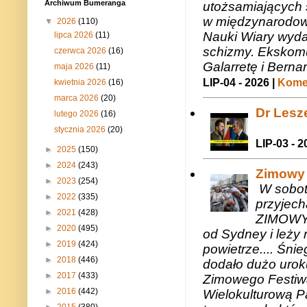
Archiwum Bumeranga
utożsamiających 
w międzynarodow
▼
2026
(110)
Nauki Wiary wyda
lipca 2026
(11)
schizmy. Ekskomu
czerwca 2026
(16)
Galarretę i Bernar
maja 2026
(11)
LIP-04 - 2026 |
Komen
kwietnia 2026
(16)
marca 2026
(20)
Dr Lesze
lutego 2026
(16)
stycznia 2026
(20)
LIP-03 - 2
►
2025
(150)
►
2024
(243)
Zimowy 
►
2023
(254)
W sobotę
►
2022
(335)
przyjech
►
2021
(428)
ZIMOWY 
►
2020
(495)
od Sydney i leży 
►
2019
(424)
powietrze.... Śni
►
2018
(446)
dodało dużo uroku
►
2017
(433)
Zimowego Festiwal
►
2016
(442)
Wielokulturową P