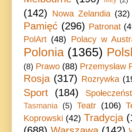
(142)
Nowa Zelandia
(32)
Pamięć
(296)
Patronat
(4
PolArt
(48)
Polacy w Austra
Polonia
(1365)
Pols
Prawo
(88)
Przemysław P
(8)
Rosja
(317)
Rozrywka
(1
Sport
(184)
Społeczeńs
Teatr
(106)
T
Tasmania
(5)
Tradycja
(
Koprowski
(42)
(688)
Warszawa
(142)