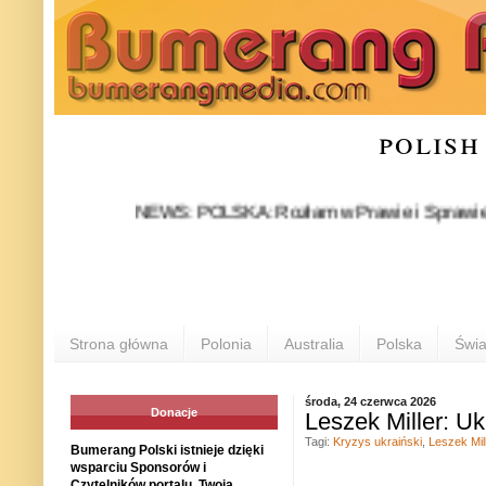
polish
NEWS: POLSKA: Rozłam w Prawie i Sprawiedliwości s
Strona główna
Polonia
Australia
Polska
Świa
środa, 24 czerwca 2026
Donacje
Leszek Miller: U
Tagi:
Kryzys ukraiński
,
Leszek Mil
Bumerang Polski istnieje dzięki
wsparciu Sponsorów i
Czytelników portalu. Twoja