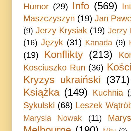
Info
(569)
Humor
(29)
In
Maszczyszyn
(19)
Jan Paweł
Jerzy Krysiak
(19)
(9)
Jerzy
Język
(31)
(16)
Kanada
(9)
Konflikty
(213)
(19)
Ko
Kości
Kosciuszko Run
(36)
Kryzys ukraiński
(371)
Książka
(149)
Kuchnia
Sykulski
(68)
Leszek Wątrób
Marys
Marysia Nowak
(11)
Melbourne
(190)
Mity
(2)