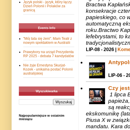
Język polski - język, który łączy.
Bractwa Kapłańsk
Dzień Polonii i Polaków za
konsekracje czte
granicą
papieskiego, co w
automatyczną eks
Events Info
roku.Bractwo Ka
lefebrystami, to
"Mój tata się żeni". Mam Teatr z
tradycjonalistycz
nowym spektaklem w Australii
LIP-08 - 2026 |
Komen
Prawybory na urząd Prezydenta
RP 2025 - debata 7 kandydatów
Antypols
Nie żyje Ernestyna Skurjat-
Kozek - unikalna postać Polonii
australijskiej
LIP-06 - 2
Czy jes
Wyszukiwarka
1 lipca 
papieża,
są reakc
ekskomunikę (lat
Najpopularniejsze w ostatnim
Piusa X w związk
miesiącu
mandatu. Kara do