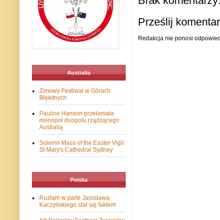
Brak komentarzy
Prześlij komenta
Redakcja nie ponosi odpowiedz
Australia
Zimowy Festiwal w Górach
Błękitnych
Pauline Hanson przełamała
monopol duopolu rządzącego
Australią
Solemn Mass of the Easter Vigil
St Mary's Cathedral Sydney
Polska
Rozłam w partii Jarosława
Kaczyńskiego stał się faktem