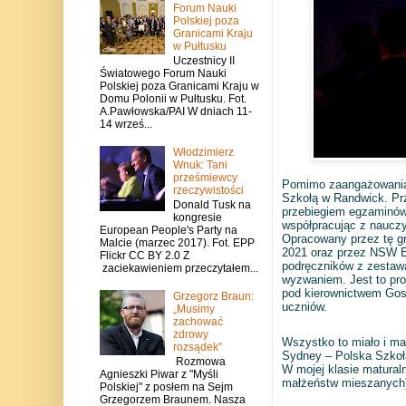
Forum Nauki
Polskiej poza
Granicami Kraju
w Pułtusku
Uczestnicy II
Światowego Forum Nauki
Polskiej poza Granicami Kraju w
Domu Polonii w Pułtusku. Fot.
A.Pawłowska/PAI W dniach 11-
14 wrześ...
Włodzimierz
Wnuk: Tani
prześmiewcy
Pomimo zaangażowania w
rzeczywistości
Szkołą w Randwick. Pr
Donald Tusk na
przebiegiem egzaminów 
kongresie
współpracując z nauczy
European People's Party na
Opracowany przez tę g
Malcie (marzec 2017). Fot. EPP
2021 oraz przez NSW Ed
Flickr CC BY 2.0 Z
podręczników z zestawa
zaciekawieniem przeczytałem...
wyzwaniem. Jest to pro
pod kierownictwem Gosi 
Grzegorz Braun:
uczniów.
„Musimy
zachować
zdrowy
Wszystko to miało i ma 
rozsądek”
Sydney – Polska Szkoła 
Rozmowa
W mojej klasie matural
Agnieszki Piwar z "Myśli
małżeństw mieszanych)
Polskiej" z posłem na Sejm
Grzegorzem Braunem. Nasza