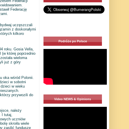
ezesem Federacji
likwidowaniem.
stawił Federację
zami.
Obydwaj uczęszczali
egzamin z doskonałymi
tórych kilkoro
Podróże po Polsce
4 roku. Gosia Vella,
 (w której poprzednio
 została wieloma
i już z góry
u oka wśród Polonii.
dzieci w sobotni
 dzieci w wieku
mieszanych.
którzy przywozili do
Video NEWS & Opinions
ejsce, należy
 tutaj,
sowych uczniów
otę skroiła wiele
y zasilić fundusze