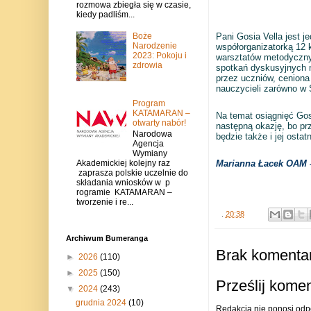
rozmowa zbiegła się w czasie,
kiedy padliśm...
Boże
Pani Gosia Vella jest j
Narodzenie
współorganizatorką 12 k
2023: Pokoju i
warsztatów metodycznyc
zdrowia
spotkań dyskusyjnych n
przez uczniów, ceniona 
nauczycieli zarówno w 
Program
KATAMARAN –
Na temat osiągnięć Gosi
otwarty nabór!
następną okazję, bo prz
Narodowa
będzie także i jej osta
Agencja
Wymiany
Akademickiej kolejny raz
Marianna Łacek OAM – 
zaprasza polskie uczelnie do
składania wniosków w p
rogramie KATAMARAN –
tworzenie i re...
.
20:38
Archiwum Bumeranga
Brak komentar
►
2026
(110)
►
2025
(150)
Prześlij kome
▼
2024
(243)
grudnia 2024
(10)
Redakcja nie ponosi odp