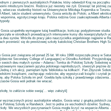
dnym z pierwszych australijskich Polaków, który odwiedził Kraj na początku 
woimi młodszymi braćmi. Rodzice już niestety nie żyli. Dziesięć lat później za
cę, wówczas studentkę historii na Uniwersytecie Mikołaja Kopernika w Toruniu
Albert, także student uniwersytetu. Gosia wróciła do Polski, a Albert wkrótce
k wspomina, egzotycznego kraju. Polska rodzina Gosi zaakceptowała Alberta i
typody.
 Gosia uzupełniła wymagane tutaj kwalifikacje, kończąc podyplomowe studia
zpoczęła w ośrodkach prowadzących intensywne kursy dla nowoprzybyłych uc
a dwu synów. Wróciła do pracy jako nauczycielka angielskiego najpierw w R
tach przenieść się do prestiżowej szkoły katolickiej Christian Brothers High
 Gosia jest związana od ponad 25 lat.
W roku 1998 rozpoczęła pracę w Satur
obecnie Secondary College of Languages) w Ośrodku Ashfield.
Przyjeżdżają
e swoich dwu małych synów – Adama i Tomka do Polskiej Szkoły Sobotniej w
ażowanymi nauczaniem języka polskiego najmłodszych, stworzyli prężnie dzi
. Jedną z ich akcji, pamiętam była ‘biblioteka na kółkach’. Pan Zbyszek Sobot
lskimi książkami, zachęcając rodziców, aby wypożyczali książki i czytali j
ę, aby Polska Szkoła im prof. Goebla była szkołą z prawdziwego zdarzenia
zasów Gosia woli jednak nie wracać.
kołę, to załóżcie sobie swoją’… więc założyli]
ur wyznaczonych przez australijskie władze, Gosia wraz z grupką polskich z
a Polskiej Szkoły w Randwick. Jest to jedna ze wschodnich dzielnic Sydney, 
szkoły. We wszystkich poczynaniach Gosia mogła liczyć na wsparcie Alberta. 