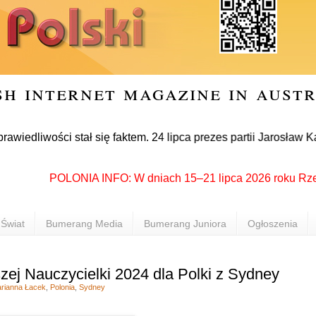
sh internet magazine in aust
ści stał się faktem. 24 lipca prezes partii Jarosław Kaczyńsk
POLONIA INFO: W dniach 15–21 lipca 2026 roku Rzeszów po
Świat
Bumerang Media
Bumerang Juniora
Ogłoszenia
zej Nauczycielki 2024 dla Polki z Sydney
rianna Łacek
,
Polonia
,
Sydney