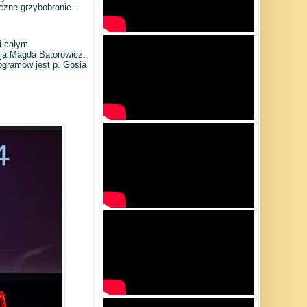
oczne grzybobranie –
i całym
cja Magda Batorowicz.
ogramów jest p. Gosia