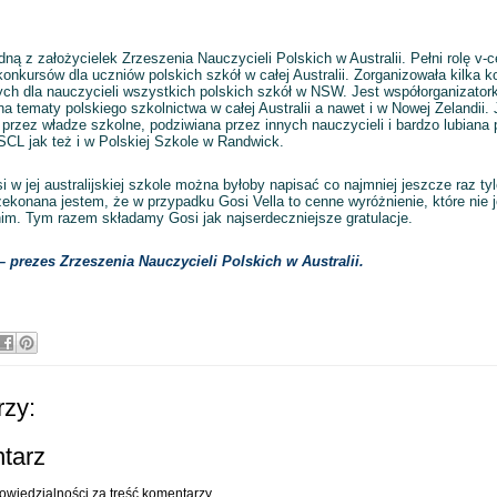
edną z założycielek Zrzeszenia Nauczycieli Polskich w Australii. Pełni rolę v-
onkursów dla uczniów polskich szkół w całej Australii. Zorganizowała kilka ko
h dla nauczycieli wszystkich polskich szkół w NSW. Jest współorganizato
a tematy polskiego szkolnictwa w całej Australii a nawet i w Nowej Zelandii
przez władze szkolne, podziwiana przez innych nauczycieli i bardzo lubiana 
SCL jak też i w Polskiej Szkole w Randwick.
 w jej australijskiej szkole można byłoby napisać co najmniej jeszcze raz ty
ekonana jestem, że w przypadku Gosi Vella to cenne wyróżnienie, które nie j
tnim. Tym razem składamy Gosi jak najserdeczniejsze gratulacje.
prezes Zrzeszenia Nauczycieli Polskich w Australii.
zy:
ntarz
owiedzialności za treść komentarzy