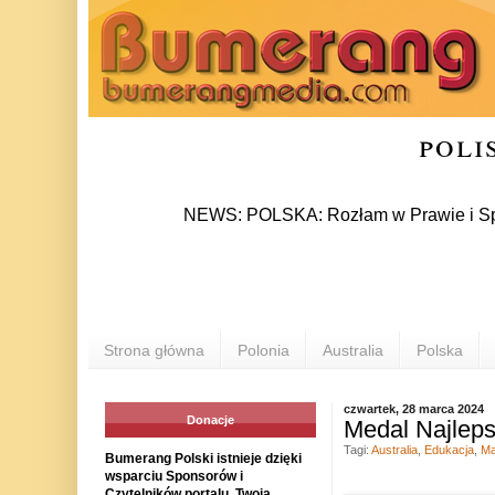
poli
NEWS: POLSKA: Rozłam w Prawie i Sprawiedliwo
Strona główna
Polonia
Australia
Polska
czwartek, 28 marca 2024
Donacje
Medal Najleps
Tagi:
Australia
,
Edukacja
,
Ma
Bumerang Polski istnieje dzięki
wsparciu Sponsorów i
Czytelników portalu. Twoja