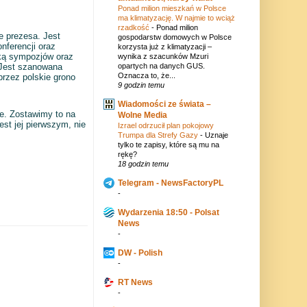
Ponad milion mieszkań w Polsce
ma klimatyzację. W najmie to wciąż
rzadkość
-
Ponad milion
ce prezesa. Jest
gospodarstw domowych w Polsce
nferencji oraz
korzysta już z klimatyzacji –
rką sympozjów oraz
wynika z szacunków Mzuri
opartych na danych GUS.
. Jest szanowana
Oznacza to, że...
przez polskie grono
9 godzin temu
Wiadomości ze świata –
le. Zostawimy to na
Wolne Media
est jej pierwszym, nie
Izrael odrzucił plan pokojowy
Trumpa dla Strefy Gazy
-
Uznaje
tylko te zapisy, które są mu na
rękę?
18 godzin temu
Telegram - NewsFactoryPL
-
Wydarzenia 18:50 - Polsat
News
-
DW - Polish
-
RT News
-