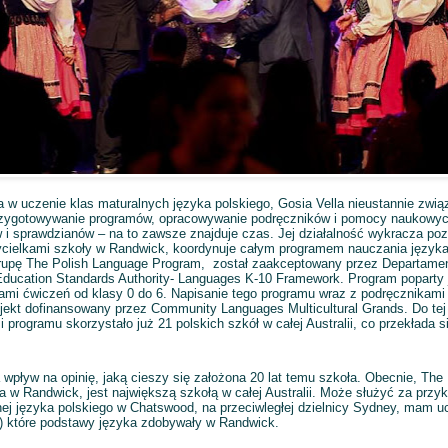
 uczenie klas maturalnych języka polskiego, Gosia Vella nieustannie związ
zygotowywanie programów, opracowywanie podręczników i pomocy naukowyc
i sprawdzianów – na to zawsze znajduje czas. Jej działalność wykracza poza
cielkami szkoły w Randwick, koordynuje całym programem nauczania języka
rupę The Polish Language Program,
został zaakceptowany przez Departamen
ucation Standards Authority- Languages K-10 Framework. Program poparty j
mi ćwiczeń od klasy 0 do 6. Napisanie tego programu wraz z podręcznikam
jekt dofinansowany przez Community Languages Multicultural Grands. Do te
programu skorzystało już 21 polskich szkół w całej Australii, co przekłada 
wpływ na opinię, jaką cieszy się założona 20 lat temu szkoła. Obecnie, The 
w Randwick, jest największą szkołą w całej Australii. Może służyć za przykł
nej języka polskiego w Chatswood, na przeciwległej dzielnicy Sydney, mam u
 które podstawy języka zdobywały w Randwick.