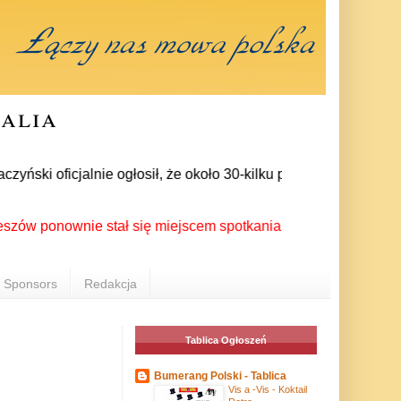
ralia
i oficjalnie ogłosił, że około 30-kilku posłów zrezygnowało z
nownie stał się miejscem spotkania Polonii z całego świata p
Sponsors
Redakcja
Tablica Ogłoszeń
Bumerang Polski - Tablica
Vis a -Vis - Koktail