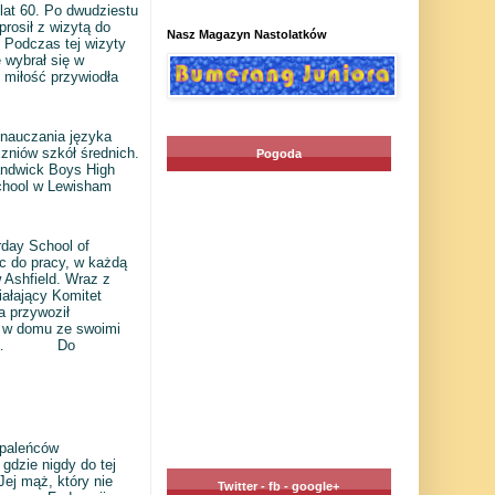
lat 60. Po dwudziestu
prosił z wizytą do
Nasz Magazyn Nastolatków
. Podczas tej wizyty
 wybrał się w
 miłość przywiodła
 nauczania języka
zniów szkół średnich.
Pogoda
andwick Boys High
 School w Lewisham
day School of
c do pracy, w każdą
 Ashfield. Wraz z
ałający Komitet
a przywoził
e w domu ze swoimi
…
Do
apaleńców
gdzie nigdy do tej
Jej mąż, który nie
Twitter - fb - google+