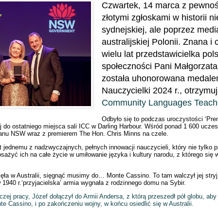
Czwartek, 14 marca z pewnośc
złotymi zgłoskami w historii ni
sydnejskiej, ale poprzez media
australijskiej Polonii. Znana i
wielu lat przedstawicielka pols
społeczności Pani Małgorzata 
została uhonorowana medale
Nauczycielki 2024 r., otrzymu
Community Languages Teache
Odbyło się to podczas uroczystości ‘Pr
j do ostatniego miejsca sali ICC w Darling Harbour.
Wśród ponad 1 600 uczest
stanu NSW wraz z premierem The Hon. Chris Minns na czele.
 jednemu z nadzwyczajnych, pełnych innowacji nauczycieli, który nie tylko 
osażyć ich na całe życie w umiłowanie języka i kultury narodu, z którego się 
ęła w Australii, sięgnąć musimy do… Monte Cassino. To tam walczył jej stryj,
1940 r.‘przyjacielska’ armia wygnała z rodzinnego domu na Sybir.
zej pracy, Józef dołączył do Armii Andersa, z którą przeszedł pół globu, aby 
 Cassino, i po zakończeniu wojny, w końcu osiedlić się w Australii.