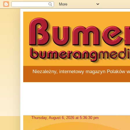
Niezależny, internetowy magazyn Polaków w Au