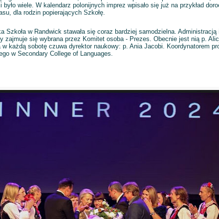
 było wiele. W kalendarz polonijnych imprez wpisało się już na przykład dor
su, dla rodzin popierających Szkołę.
 Szkoła w Randwick stawała się coraz bardziej samodzielna. Administracją 
 zajmuje się wybrana przez Komitet osoba - Prezes. Obecnie jest nią p. Ali
 w każdą sobotę czuwa dyrektor naukowy: p. Ania Jacobi. Koordynatorem pr
kiego w Secondary College of Languages.