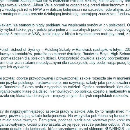
całym sercem zaangażował się w tworzenie Polskiej Szkoły, został wybrany pr
gu swojej kadencji Albert Vella obronił tę organizację przed nieuchronnym z
j z wiodących ról w NPW a w dalszej kolejności i na szczeblu federalnym. Zo
 następcom jako prężnie działającą instytucję, operującą znacznymi fundus
Polakiem nie stanowiło nigdy problemu we wspieraniu synów w ich polskości. 
żdy wybrał także język polski jako jeden z maturalnych przedmiotów, zdając 
dobył 3 miejsce w NSW, konkurując z blisko trzydziestoma maturzystami, z k
Polish School of Sydney – Polskiej Szkoły w Randwick nastąpiło w lutym, 200
dawnych kontaktów, potrafiła przekonać dyrekcję Randwick Boys’ High School
e pomieszczeń dla polskich dzieci. Uroczystość otwarcia szkoły poprzedzona
ami oraz warsztatami metodycznymi dla nauczycieli, aby podejmując pracę byl
ące ich wyzwania.
 (czytaj: dobrze przygotowanej i prowadzonej) szkole rozeszła się w mgnieni
ie języka polskiego traktowali serio, nie używając szkoły jako przechowalni 
do Randwick. Szkoła rosła z tygodnia na tydzień. Oprócz normalnych klas dla
rganizowano klasę dla dzieci niemówiących po polsku, często z małżeństw 
zała się klasa dla dorosłych – między innymi dla tych niepolskich rodziców, 
eży do najprzyjemniejszego aspektu pracy w szkole. Ale, by to mogło mieć mi
awę, pozwalającą szkole funkcjonować. Na wszystko potrzebne są fundusze. I
e miało sobie równych. Pamiętam, podczas niedzielnej wystawy prac konkur
rganizowałyśmy, Gosia przepraszała, że jej ręce jeszcze pachną cebulą. W sob
cego dodatku do kiełbasek, które sprzedawali przed sklepem BUNNINGS, ab