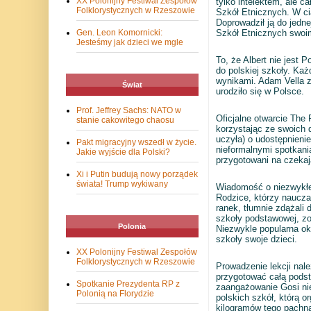
XX Polonijny Festiwal Zespołów
tylko intelektem, ale 
Folklorystycznych w Rzeszowie
Szkół Etnicznych. W cią
Doprowadził ją do jedne
Gen. Leon Komornicki:
Szkół Etnicznych swoim
Jesteśmy jak dzieci we mgle
To, że Albert nie jest 
do polskiej szkoły. Ka
wynikami. Adam Vella z
Świat
urodziło się w Polsce.
Prof. Jeffrey Sachs: NATO w
Oficjalne otwarcie The 
stanie cakowitego chaosu
korzystając ze swoich 
uczyła) o udostępnieni
Pakt migracyjny wszedł w życie.
nieformalnymi spotkani
Jakie wyjście dla Polski?
przygotowani na czekaj
Xi i Putin budują nowy porządek
świata! Trump wykiwany
Wiadomość o niezwykłej
Rodzice, którzy nauczan
ranek, tłumnie zdążali 
szkoły podstawowej, zo
Polonia
Niezwykle popularna oka
szkoły swoje dzieci.
XX Polonijny Festiwal Zespołów
Folklorystycznych w Rzeszowie
Prowadzenie lekcji nal
przygotować całą podst
Spotkanie Prezydenta RP z
zaangażowanie Gosi ni
Polonią na Florydzie
polskich szkół, którą o
kilogramów tego pachną