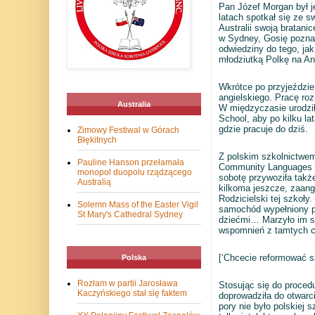
Pan Józef Morgan był je
latach spotkał się ze s
Australii swoją bratani
w Sydney, Gosię poznał 
odwiedziny do tego, ja
młodziutką Polkę na An
Wkrótce po przyjeździe
angielskiego. Pracę ro
Australia
W międzyczasie urodził
School, aby po kilku la
gdzie pracuje do dziś.
Zimowy Festiwal w Górach
Błękitnych
Z polskim szkolnictwem
Pauline Hanson przełamała
Community Languages (
monopol duopolu rządzącego
sobotę przywoziła takż
Australią
kilkoma jeszcze, zaang
Rodzicielski tej szkoły
Solemn Mass of the Easter Vigil
samochód wypełniony po
St Mary's Cathedral Sydney
dziećmi… Marzyło im si
wspomnień z tamtych c
[‘Chcecie reformować sz
Polska
Rozłam w partii Jarosława
Stosując się do proced
Kaczyńskiego stał się faktem
doprowadziła do otwarci
pory nie było polskiej 