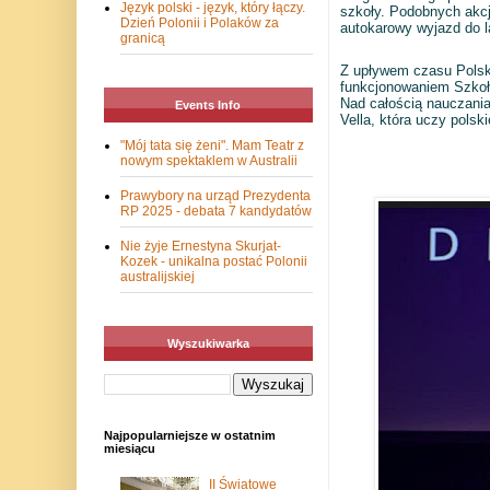
Język polski - język, który łączy.
szkoły. Podobnych akcji
Dzień Polonii i Polaków za
autokarowy wyjazd do la
granicą
Z upływem czasu Polska
funkcjonowaniem Szkoły
Nad całością nauczania
Events Info
Vella, która uczy pols
"Mój tata się żeni". Mam Teatr z
nowym spektaklem w Australii
Prawybory na urząd Prezydenta
RP 2025 - debata 7 kandydatów
Nie żyje Ernestyna Skurjat-
Kozek - unikalna postać Polonii
australijskiej
Wyszukiwarka
Najpopularniejsze w ostatnim
miesiącu
II Światowe