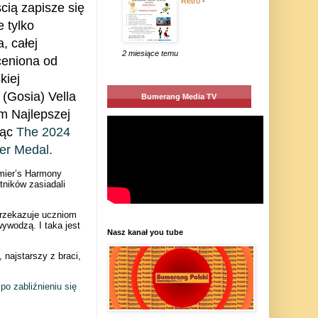
Retro
-
ią zapisze się
e tylko
, całej
2 miesiące temu
 ceniona od
kiej
(Gosia) Vella
Bumerang Media TV
m Najlepszej
jąc
The 2024
r Medal.
emier’s Harmony
ników zasiadali
przekazuje uczniom
wywodzą. I taka jest
Nasz kanał you tube
 najstarszy z braci,
po zabliźnieniu się