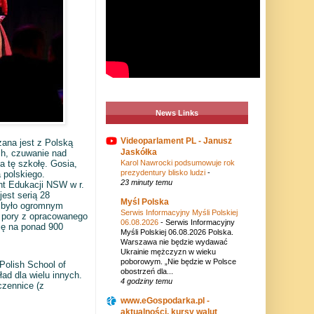
News Links
Videoparlament PL - Janusz
ana jest z Polską
Jaskółka
h, czuwanie nad
Karol Nawrocki podsumowuje rok
 tę szkołę. Gosia,
prezydentury blisko ludzi
-
 polskiego.
23 minuty temu
t Edukacji NSW w r.
est serią 28
Myśl Polska
i było ogromnym
Serwis Informacyjny Myśli Polskiej
j pory z opracowanego
06.08.2026
-
Serwis Informacyjny
się na ponad 900
Myśli Polskiej 06.08.2026 Polska.
Warszawa nie będzie wydawać
Ukrainie mężczyzn w wieku
poborowym. „Nie będzie w Polsce
Polish School of
obostrzeń dla...
ad dla wielu innych.
4 godziny temu
czennice (z
www.eGospodarka.pl -
aktualności, kursy walut