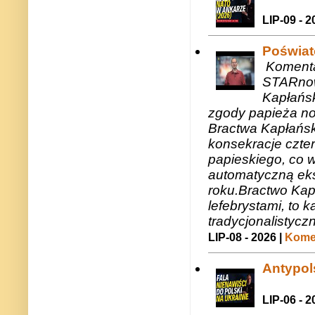
LIP-09 - 2
Poświat
Komenta
STARnow
Kapłańsk
zgody papieża n
Bractwa Kapłańsk
konsekracje czte
papieskiego, co w
automatyczną eks
roku.Bractwo Ka
lefebrystami, to
tradycjonalistycz
LIP-08 - 2026 |
Komen
Antypols
LIP-06 - 2