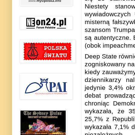
Niestety stan
wywiadowczych U
misterną fałszy
szansom Trumpa. 
są autentyczne. 
(obok impeachme
Deep State równi
zogniskowany na 
kiedy zauważymy
dziennikarzy n
jedynie 3,4% okr
debat prowadząc
chroniąc Demok
wykazała, że 35
25,7% z Republi
wykazała 7,1% d
niezależnych.