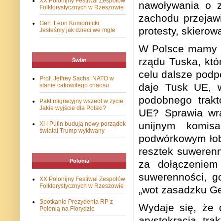
XX Polonijny Festiwal Zespołów
nawoływania o z
Folklorystycznych w Rzeszowie
zachodu przejawi
Gen. Leon Komornicki:
protesty, skiero
Jesteśmy jak dzieci we mgle
W Polsce mamy 
rządu Tuska, któ
Świat
celu dalsze podp
Prof. Jeffrey Sachs: NATO w
daje Tusk UE, w
stanie cakowitego chaosu
podobnego trakt
Pakt migracyjny wszedł w życie.
Jakie wyjście dla Polski?
UE? Sprawia wra
unijnym komis
Xi i Putin budują nowy porządek
świata! Trump wykiwany
podwórkowym łob
resztek suwerenn
Polonia
za dołączeniem
suwerenności, go
XX Polonijny Festiwal Zespołów
Folklorystycznych w Rzeszowie
„wot zasadzku Ge
Spotkanie Prezydenta RP z
Wydaje się, że d
Polonią na Florydzie
arystokracja tr