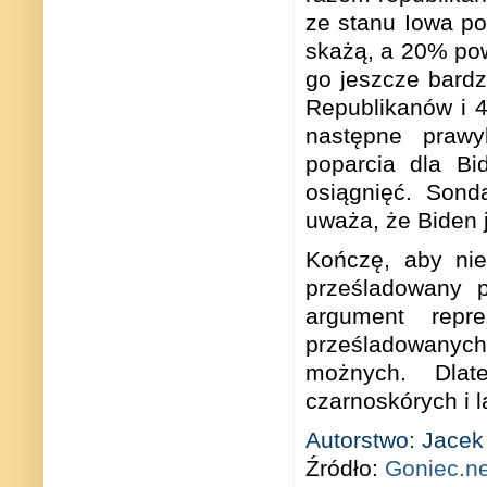
ze stanu Iowa po
skażą, a 20% pow
go jeszcze bard
Republikanów i 
następne prawy
poparcia dla Bi
osiągnięć. Son
uważa, że Biden j
Kończę, aby nie
prześladowany 
argument repr
prześladowanyc
możnych. Dlat
czarnoskórych i 
Autorstwo: Jacek 
Źródło:
Goniec.ne