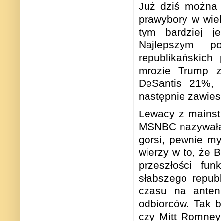
Już dziś można 
prawybory w wiel
tym bardziej j
Najlepszym p
republikańskich
mrozie Trump z
DeSantis 21%, 
następnie zawies
Lewacy z mains
MSNBC nazywała 
gorsi, pewnie m
wierzy w to, że 
przeszłości fu
słabszego repub
czasu na anten
odbiorców. Tak 
czy Mitt Romney