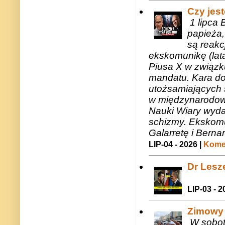
Czy jes
1 lipca 
papieża,
są reakc
ekskomunikę (lat
Piusa X w związk
mandatu. Kara do
utożsamiających 
w międzynarodow
Nauki Wiary wyda
schizmy. Ekskomu
Galarretę i Bernar
LIP-04 - 2026 |
Komen
Dr Lesze
LIP-03 - 2
Zimowy 
W sobotę