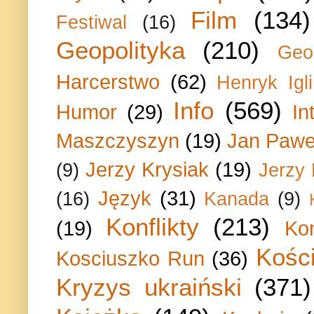
Film
(134)
Festiwal
(16)
Geopolityka
(210)
Geo
Harcerstwo
(62)
Henryk Igli
Info
(569)
Humor
(29)
In
Maszczyszyn
(19)
Jan Paweł
Jerzy Krysiak
(19)
(9)
Jerzy
Język
(31)
(16)
Kanada
(9)
Konflikty
(213)
(19)
Ko
Kości
Kosciuszko Run
(36)
Kryzys ukraiński
(371)