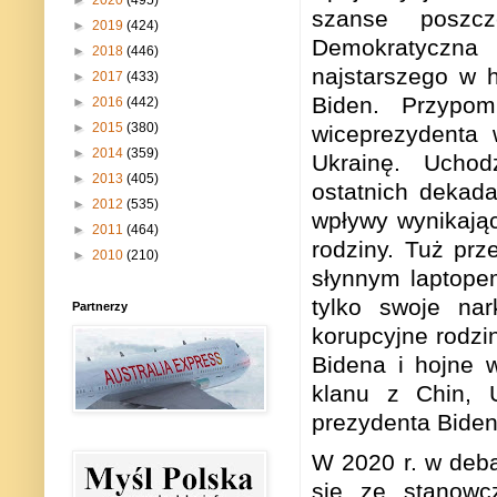
►
2020
(495)
szanse poszcz
►
2019
(424)
Demokratyczna
►
2018
(446)
najstarszego w h
►
2017
(433)
Biden. Przypo
►
2016
(442)
►
2015
(380)
wiceprezydenta 
►
2014
(359)
Ukrainę. Ucho
►
2013
(405)
ostatnich dekada
►
2012
(535)
wpływy wynikając
►
2011
(464)
rodziny. Tuż pr
►
2010
(210)
słynnym laptopem
tylko swoje nar
Partnerzy
korupcyjne rodzi
Bidena i hojne 
klanu z Chin, U
prezydenta Biden
W 2020 r. w deba
się ze stanowc