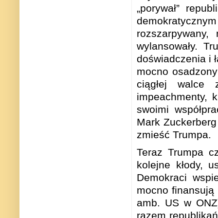
„porywał” repub
demokratycznym 
rozszarpywany,
wylansowały. Tr
doświadczenia i 
mocno osadzonym
ciągłej walce
impeachmenty, k
swoimi współpr
Mark Zuckerberg 
zmieść Trumpa.
Teraz Trumpa cz
kolejne kłody, u
Demokraci wspie
mocno finansują 
amb. US w ONZ)
razem republika