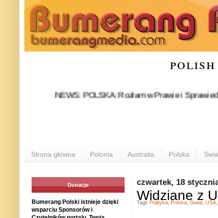
polish
NEWS: POLSKA: Rozłam w Prawie i Sprawiedliwości sta
Strona główna
Polonia
Australia
Polska
Świa
czwartek, 18 styczni
Donacje
Widziane z U
Bumerang Polski istnieje dzięki
Tagi:
Polityka
,
Polska
,
Świat
,
USA
wsparciu Sponsorów i
Czytelników portalu. Twoja