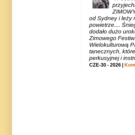
przyjech
ZIMOWY 
od Sydney i leży 
powietrze.... Śni
dodało dużo uroku
Zimowego Festiwal
Wielokulturową P
tanecznych, któr
perkusyjnej i in
CZE-30 - 2026 |
Kome