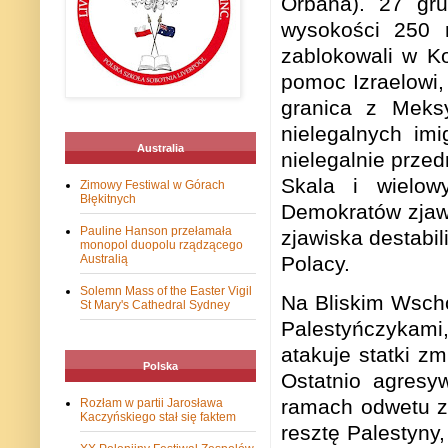
Orbana). 27 gru
wysokości 250 
zablokowali w Ko
pomoc Izraelowi,
granica z Meks
nielegalnych im
Australia
nielegalnie przed
Skala i wielow
Zimowy Festiwal w Górach
Błękitnych
Demokratów zjaw
Pauline Hanson przełamała
zjawiska destabi
monopol duopolu rządzącego
Polacy.
Australią
Solemn Mass of the Easter Vigil
Na Bliskim Wscho
St Mary's Cathedral Sydney
Palestyńczykami
atakuje statki z
Polska
Ostatnio agresy
ramach odwetu za
Rozłam w partii Jarosława
Kaczyńskiego stał się faktem
resztę Palestyny