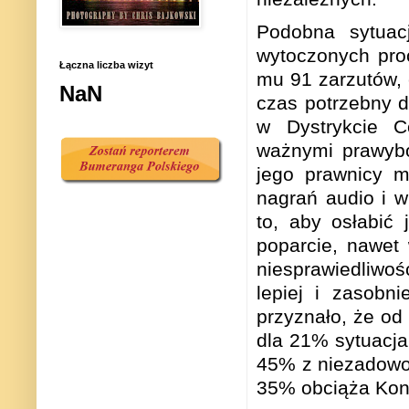
Podobna sytuac
wytoczonych proc
Łączna liczba wizyt
mu 91 zarzutów, 
NaN
czas potrzebny d
w Dystrykcie C
ważnymi prawybo
jego prawnicy m
nagrań audio i 
to, aby osłabić
poparcie, nawet 
niesprawiedliwo
lepiej i zasob
przyznało, że od 
dla 21% sytuacja
45% z niezadowol
35% obciąża Kon