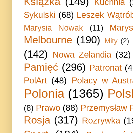
Książka
(149)
Kuchnia
Sykulski
(68)
Leszek Wątrób
Marys
Marysia Nowak
(11)
Melbourne
(190)
Mity
(2)
(142)
Nowa Zelandia
(32)
Pamięć
(296)
Patronat
(4
PolArt
(48)
Polacy w Austra
Polonia
(1365)
Pols
Prawo
(88)
Przemysław P
(8)
Rosja
(317)
Rozrywka
(1