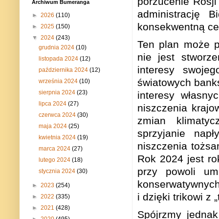
porzucenie Rosji
Archiwum Bumeranga
administrację
►
2026
(110)
konsekwentną cen
►
2025
(150)
▼
2024
(243)
Ten plan może p
grudnia 2024
(10)
nie jest stworz
listopada 2024
(12)
interesy swoje
października 2024
(12)
światowych banks
września 2024
(10)
sierpnia 2024
(23)
interesy własnyc
lipca 2024
(27)
niszczenia krajo
czerwca 2024
(30)
zmian klimatyc
maja 2024
(25)
sprzyjanie napł
kwietnia 2024
(19)
niszczenia tożsa
marca 2024
(27)
Rok 2024 jest ro
lutego 2024
(18)
przy powoli uma
stycznia 2024
(30)
konserwatywnych 
►
2023
(254)
i dzięki trikowi 
►
2022
(335)
►
2021
(428)
Spójrzmy jednak