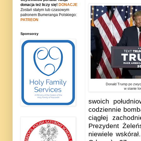
donacja też liczy się!
DONACJE
Zostań stałym lub czasowym
patronem Bumeranga Polskiego:
PATREON
Sponsorzy
Donald Trump po zwyc
w stanie I
swoich południo
codziennie bomb
ciągłej zachodni
Prezydent Żeleń
niewiele wskórał