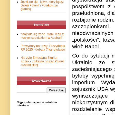
Język polski - język, który łączy.
pospólstwem z e
Dzień Polonii i Polaków za
granicą
przeludniona, dl
rozbijanie rodzi
Events Info
szczepionkam
nieodwracalnych
"Mój tata się żeni". Mam Teatr z
nowym spektaklem w Australii
„polskości”, tożs
wież Babel.
Prawybory na urząd Prezydenta
RP 2025 - debata 7 kandydatów
Co do sytuacji 
Nie żyje Ernestyna Skurjat-
Ukrainie ze s
Kozek - unikalna postać Polonii
australijskiej
zacieśniającego 
byłoby wypchnię
Wyszukiwarka
imperium. Wydaj
sojusznik USA wy
wyniszczające
niekorzystnym d
Najpopularniejsze w ostatnim
miesiącu
rozdzielenie ws