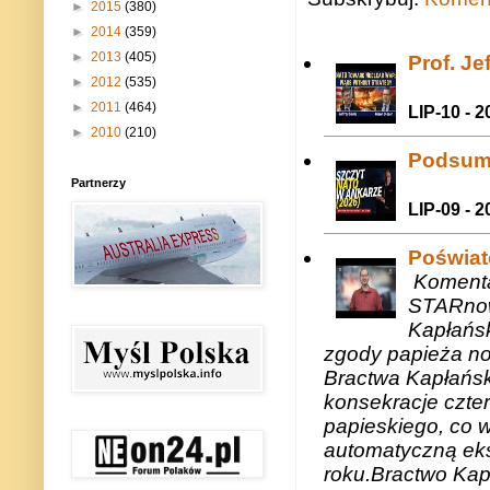
►
2015
(380)
►
2014
(359)
►
2013
(405)
Prof. J
►
2012
(535)
►
2011
(464)
LIP-10 - 2
►
2010
(210)
Podsum
Partnerzy
LIP-09 - 2
Poświat
Komenta
STARnow
Kapłańsk
zgody papieża n
Bractwa Kapłańsk
konsekracje czte
papieskiego, co w
automatyczną eks
roku.Bractwo Ka