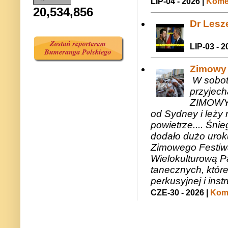
LIP-04 - 2026 |
Komen
20,534,856
Dr Lesze
LIP-03 - 2
Zimowy 
W sobotę
przyjech
ZIMOWY 
od Sydney i leży 
powietrze.... Śni
dodało dużo uroku
Zimowego Festiwal
Wielokulturową P
tanecznych, któr
perkusyjnej i in
CZE-30 - 2026 |
Kome