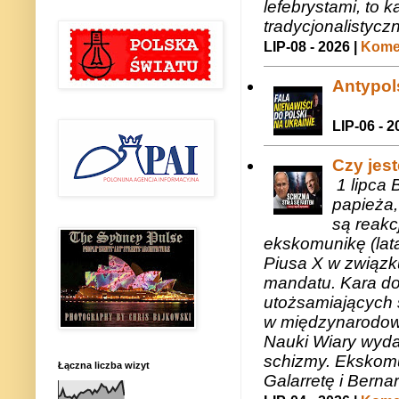
lefebrystami, to
tradycjonalistycz
LIP-08 - 2026 |
Komen
Antypols
LIP-06 - 2
Czy jes
1 lipca 
papieża,
są reakc
ekskomunikę (lat
Piusa X w związk
mandatu. Kara do
utożsamiających 
w międzynarodow
Nauki Wiary wyda
schizmy. Ekskomu
Łączna liczba wizyt
Galarretę i Bernar