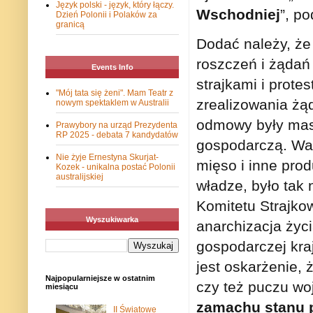
Język polski - język, który łączy.
Wschodniej
”, p
Dzień Polonii i Polaków za
granicą
Dodać należy, że
roszczeń i żądań 
Events Info
strajkami i prote
"Mój tata się żeni". Mam Teatr z
zrealizowania żą
nowym spektaklem w Australii
odmowy były masow
Prawybory na urząd Prezydenta
RP 2025 - debata 7 kandydatów
gospodarczą. War
Nie żyje Ernestyna Skurjat-
mięso i inne pro
Kozek - unikalna postać Polonii
australijskiej
władze, było tak
Komitetu Strajko
Wyszukiwarka
anarchizacja życi
gospodarczej kra
jest oskarżenie,
Najpopularniejsze w ostatnim
czy też puczu w
miesiącu
zamachu stanu 
II Światowe