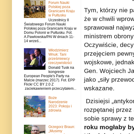
Forum Nauki
Polskiej poza
Tym, którzy nie 
Granicami Kraju
w Pułtusku
że w chwili wpro
Uczestnicy II
Światowego Forum Nauki
sprawował najwyż
Polskiej poza Granicami Kraju w
Domu Polonii w Pułtusku. Fot.
ministrem obrony
A.Pawłowska/PAI W dniach 11-
14 wrześ...
Oczywiście, decy
Włodzimierz
przejęciem pewny
Wnuk: Tani
prześmiewcy
wojskowe, jednak 
rzeczywistości
Donald Tusk na
Gen. Wojciech Ja
kongresie
European People's Party na
jako „siły przew
Malcie (marzec 2017). Fot. EPP
Flickr CC BY 2.0 Z
wskazane.
zaciekawieniem przeczytałem...
Boże
Dzisiejsi „antyko
Narodzenie
2023: Pokoju i
rozpętanej przez
zdrowia
sobie sprawy z t
roku mogłaby by
Grzegorz Braun:
„Musimy