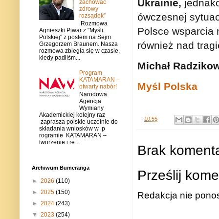
Ukrainie,
jednako
zachować
zdrowy
ówczesnej sytuac
rozsądek”
Rozmowa
Polsce wsparcia m
Agnieszki Piwar z "Myśli
Polskiej" z posłem na Sejm
również nad trag
Grzegorzem Braunem. Nasza
rozmowa zbiegła się w czasie,
kiedy padliśm...
Michał Radziko
Program
KATAMARAN –
Myśl Polska
otwarty nabór!
Narodowa
Agencja
Wymiany
Akademickiej kolejny raz
.
10:55
zaprasza polskie uczelnie do
składania wniosków w p
rogramie KATAMARAN –
tworzenie i re...
Brak komenta
Archiwum Bumeranga
Prześlij kome
►
2026
(110)
►
2025
(150)
Redakcja nie ponos
►
2024
(243)
▼
2023
(254)