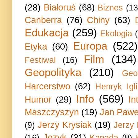
(28)
Białoruś
(68)
Biznes
(13
Canberra
(76)
Chiny
(63)
Edukacja
(259)
Ekologia
Europa
(522)
Etyka
(60)
Film
(134)
Festiwal
(16)
Geopolityka
(210)
Geo
Harcerstwo
(62)
Henryk Igli
Info
(569)
Humor
(29)
In
Maszczyszyn
(19)
Jan Paweł
Jerzy Krysiak
(19)
(9)
Jerzy
Język
(31)
(16)
Kanada
(9)