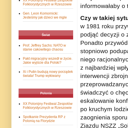
XX Polonijny Festiwal Zespołów
Folklorystycznych w Rzeszowie
informowałaby o t
Gen. Leon Komornicki:
Czy w takiej sy
Jesteśmy jak dzieci we mgle
w 1981 roku prz
podjąć decyzji o 
Świat
Ponadto przywódc
Prof. Jeffrey Sachs: NATO w
stanie cakowitego chaosu
stopniowo podupa
niego racjonalny
Pakt migracyjny wszedł w życie.
Jakie wyjście dla Polski?
z najbardziej wp
Xi i Putin budują nowy porządek
interwencji zbroj
świata! Trump wykiwany
przeprowadzanych
świadczyć o chęci
Polonia
eskalowanie konfl
XX Polonijny Festiwal Zespołów
po kruchym lodzie
Folklorystycznych w Rzeszowie
zaognienia sporu
Spotkanie Prezydenta RP z
Polonią na Florydzie
Zjazdu NSZZ „Sol