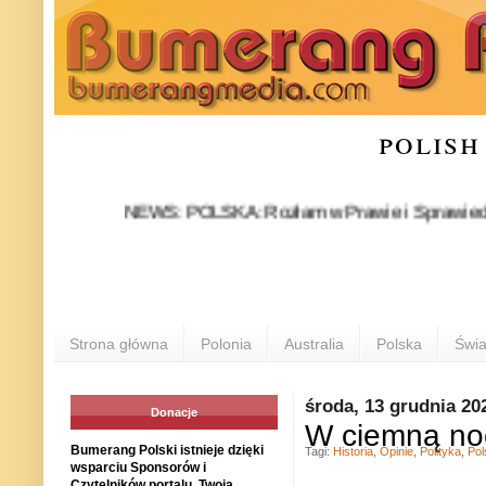
polish
NEWS: POLSKA: Rozłam w Prawie i Sprawiedliwości st
Strona główna
Polonia
Australia
Polska
Świa
środa, 13 grudnia 20
Donacje
W ciemną no
Bumerang Polski istnieje dzięki
Tagi:
Historia
,
Opinie
,
Polityka
,
Pol
wsparciu Sponsorów i
Czytelników portalu. Twoja