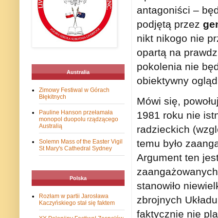
antagoniści – bę
podjętą przez
ge
nikt nikogo nie p
opartą na prawdzi
pokolenia nie bę
Australia
obiektywny ogląd
Zimowy Festiwal w Górach
Błękitnych
Mówi się, powołu
Pauline Hanson przełamała
1981 roku nie ist
monopol duopolu rządzącego
Australią
radzieckich (wzg
temu było zaanga
Solemn Mass of the Easter Vigil
St Mary's Cathedral Sydney
Argument ten jest
zaangażowanych w
Polska
stanowiło niewiel
Rozłam w partii Jarosława
zbrojnych Układu
Kaczyńskiego stał się faktem
faktycznie nie pl