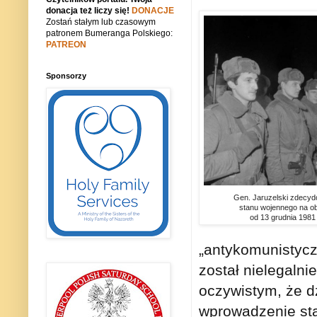
donacja też liczy się!
DONACJE
Zostań stałym lub czasowym
patronem Bumeranga Polskiego:
PATREON
Sponsorzy
Gen. Jaruzelski zdecyd
stanu wojennego na ob
od 13 grudnia 1981 
„antykomunistycz
został nielegalni
oczywistym, że d
wprowadzenie sta