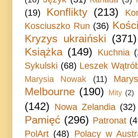
Konflikty
(213)
(19)
Ko
Kości
Kosciuszko Run
(36)
Kryzys ukraiński
(371)
Książka
(149)
Kuchnia
Sykulski
(68)
Leszek Wątrób
Marys
Marysia Nowak
(11)
Melbourne
(190)
Mity
(2)
(142)
Nowa Zelandia
(32)
Pamięć
(296)
Patronat
(4
PolArt
(48)
Polacy w Austra