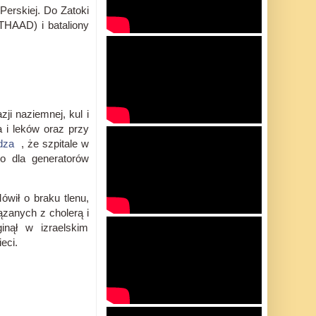
Perskiej.
Do Zatoki
(THAAD) i bataliony
ji naziemnej, kul i
 i leków oraz przy
dza
, że ​​szpitale w
o dla generatorów
ówił o braku tlenu,
zanych z cholerą i
inął w izraelskim
zieci.