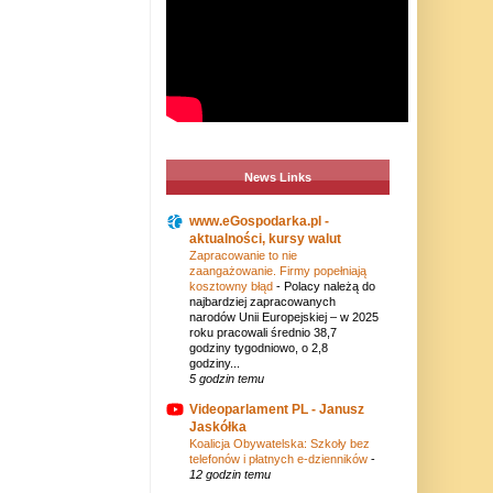
News Links
www.eGospodarka.pl -
aktualności, kursy walut
Zapracowanie to nie
zaangażowanie. Firmy popełniają
kosztowny błąd
-
Polacy należą do
najbardziej zapracowanych
narodów Unii Europejskiej – w 2025
roku pracowali średnio 38,7
godziny tygodniowo, o 2,8
godziny...
5 godzin temu
Videoparlament PL - Janusz
Jaskółka
Koalicja Obywatelska: Szkoły bez
telefonów i płatnych e-dzienników
-
12 godzin temu