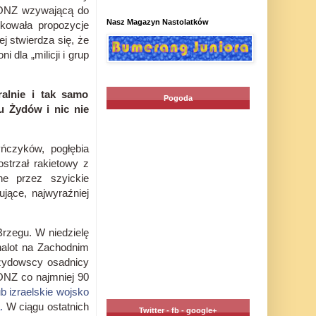
ONZ wzywającą do
Nasz Magazyn Nastolatków
okowała propozycje
 stwierdza się, że
 dla „milicji i grup
alnie i tak samo
Pogoda
u Żydów i nic nie
ńczyków, pogłębia
strzał rakietowy z
e przez szyickie
jące, najwyraźniej
 Brzegu.
W niedzielę
nalot na Zachodnim
żydowscy osadnicy
 ONZ
co najmniej 90
b izraelskie wojsko
a.
W ciągu ostatnich
Twitter - fb - google+