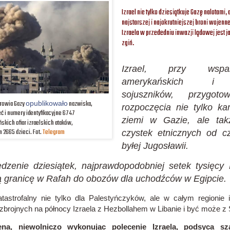
Izrael nie tylko dziesiątkuje Gazę nalotami,
najstarszej i najokrutniejszej broni wojenne
Izraela w przededniu inwazji lądowej jest j
zgiń.
Izrael, przy wspa
amerykańskich i e
sojuszników, przygot
rowia Gazy
nazwiska,
opublikowało
rozpoczęcia nie tylko ka
ć i numery identyfikacyjne 6747
ziemi w Gazie, ale tak
skich ofiar izraelskich ataków,
m 2665 dzieci. Fot.
Telegram
czystek etnicznych od 
byłej Jugosławii.
dzenie dziesiątek, najprawdopodobniej setek tysięcy
ą granicę w Rafah do obozów dla uchodźców w Egipcie.
tastrofalny nie tylko dla Palestyńczyków, ale w całym regionie
zbrojnych na północy Izraela z Hezbollahem w Libanie i być może z S
ena, niewolniczo wykonując polecenie Izraela, podsyca sz