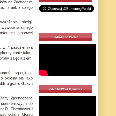
zyków na Zachodnim
z Izrael, z czego
yrażenia, obelgi,
 wywołania silnego
nferencji prasowej
Podróże po Polsce
u z 7 października
korzystanie faktu,
próby zajęcia ziemi
żsamości są nękani,
o określa się jako
liżu granic Gazy i
Video NEWS & Opinions
Stany Zjednoczone
p uderzeniowych do
t D. Eisenhower i
 wschodnim Morzu