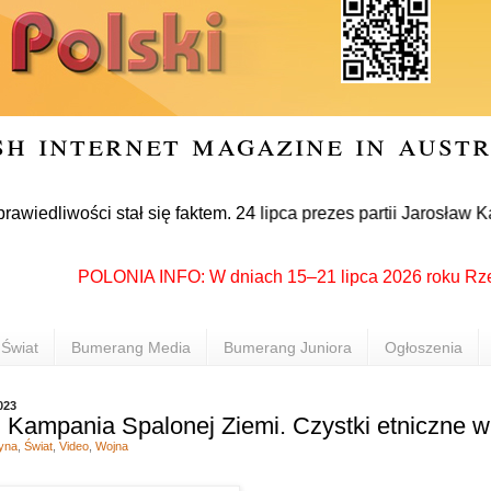
sh internet magazine in aust
ości stał się faktem. 24 lipca prezes partii Jarosław Kaczyńs
POLONIA INFO: W dniach 15–21 lipca 2026 roku Rzeszów p
Świat
Bumerang Media
Bumerang Juniora
Ogłoszenia
023
 Kampania Spalonej Ziemi. Czystki etniczne w
yna
,
Świat
,
Video
,
Wojna