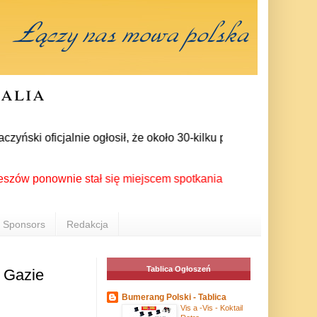
ralia
ki oficjalnie ogłosił, że około 30-kilku posłów zrezygnowało 
onownie stał się miejscem spotkania Polonii z całego świata p
Sponsors
Redakcja
Tablica Ogłoszeń
 Gazie
Bumerang Polski - Tablica
Vis a -Vis - Koktail