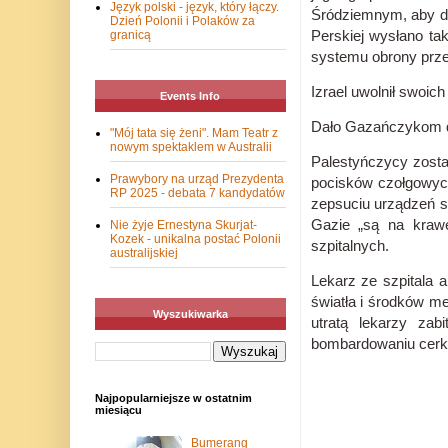
Język polski - język, który łączy.
Śródziemnym, aby do
Dzień Polonii i Polaków za
Perskiej wysłano ta
granicą
systemu obrony przec
Izrael uwolnił swoic
Events Info
Dało Gazańczykom d
"Mój tata się żeni". Mam Teatr z
nowym spektaklem w Australii
Palestyńczycy zostan
Prawybory na urząd Prezydenta
pocisków czołgowych,
RP 2025 - debata 7 kandydatów
zepsuciu urządzeń s
Gazie „są na kraw
Nie żyje Ernestyna Skurjat-
Kozek - unikalna postać Polonii
szpitalnych.
australijskiej
Lekarz ze szpitala 
światła i środków m
Wyszukiwarka
utratą lekarzy zab
bombardowaniu cerkw
Najpopularniejsze w ostatnim
miesiącu
Bumerang