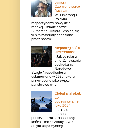
Juniora:
Czerwone serce
Australii
W Bumerangu
Polskim
rozpoczynamy nowy dział
redakcji młodzieżowej –
Bumerang Juniora . Znajdą się
w nim materiały nadesłane
przez naszyc...
Niepodległość a
suwerenność
Jak co roku w
dniu 11 listopada
obchodzimy
Narodowe
Święto Niepodległości,
ustanowione w 1937 roku, a
przywrócone jako święto
państwowe w ...
Globalny alfabet,
czyli
podsumowanie
roku 2017
Fot. CC0
domena
publiczna Rok 2017 dobiegł
końca. Rok nazwany przez
arcybiskupa Sydney