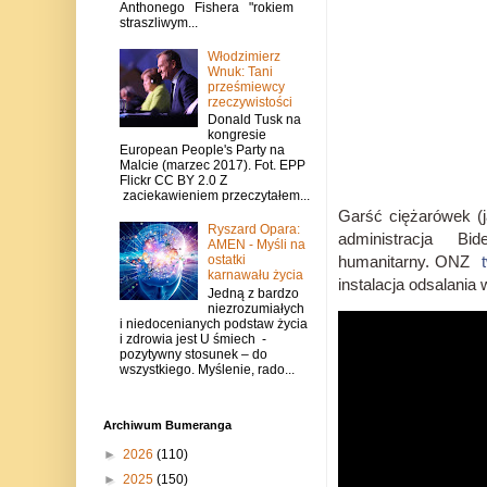
Anthonego Fishera "rokiem
straszliwym...
Włodzimierz
Wnuk: Tani
prześmiewcy
rzeczywistości
Donald Tusk na
kongresie
European People's Party na
Malcie (marzec 2017). Fot. EPP
Flickr CC BY 2.0 Z
zaciekawieniem przeczytałem...
Garść ciężarówek (
Ryszard Opara:
administracja B
AMEN - Myśli na
ostatki
humanitarny.
ONZ
karnawału życia
instalacja odsalania
Jedną z bardzo
niezrozumiałych
i niedocenianych podstaw życia
i zdrowia jest U śmiech -
pozytywny stosunek – do
wszystkiego. Myślenie, rado...
Archiwum Bumeranga
►
2026
(110)
►
2025
(150)