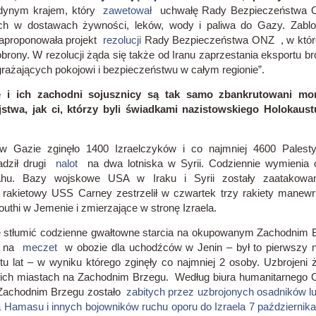
edynym krajem, który
zawetował
uchwałę Rady Bezpieczeństwa 
ch w dostawach żywności, leków, wody i paliwa do Gazy.
Zabl
aproponowała projekt
rezolucji
Rady Bezpieczeństwa ONZ , w której
obrony.
W rezolucji żąda się także od Iranu zaprzestania eksportu broni
grażających pokojowi i bezpieczeństwu w całym regionie”.
 i ich zachodni sojusznicy są tak samo zbankrutowani mor
stwa, jak ci, którzy byli świadkami nazistowskiego Holokaust
 w Gazie zginęło 1400 Izraelczyków i co najmniej 4600 Palesty
wadził drugi
nalot
na dwa lotniska w Syrii.
Codziennie wymienia o
ahu.
Bazy wojskowe USA w Iraku i Syrii zostały zaatakowan
 rakietowy USS Carney zestrzelił w czwartek trzy rakiety manewru
uthi w Jemenie i zmierzające w stronę Izraela.
kże stłumić codzienne gwałtowne starcia na okupowanym Zachodnim
ot na
meczet
w obozie dla uchodźców w Jenin – był to pierwszy 
u lat – w wyniku którego zginęły co najmniej 2 osoby.
Uzbrojeni 
kich miastach na Zachodnim Brzegu.
Według biura humanitarnego
Zachodnim Brzegu zostało
zabitych przez uzbrojonych osadników lu
a Hamasu i innych bojowników ruchu oporu do Izraela 7 październik