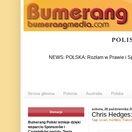
poli
NEWS: POLSKA: Rozłam w Prawie i Sprawiedliw
Strona główna
Polonia
Australia
Polska
sobota, 28 października 2
Donacje
Chris Hedges:
Tagi:
Izrael
,
Konflikty
,
Palest
Bumerang Polski istnieje dzięki
wsparciu Sponsorów i
Czytelników portalu. Twoja