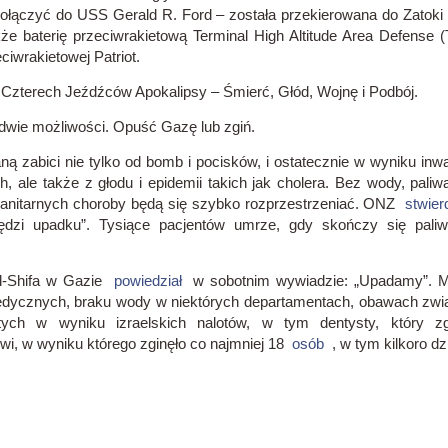
łączyć do USS Gerald R. Ford – została przekierowana do Zatoki 
kże baterię przeciwrakietową Terminal High Altitude Area Defense 
iwrakietowej Patriot.
h Czterech Jeźdźców Apokalipsy – Śmierć, Głód, Wojnę i Podbój.
wie możliwości.
Opuść Gazę lub zgiń.
ą zabici nie tylko od bomb i pocisków, i ostatecznie w wyniku inwaz
 ale także z głodu i epidemii takich jak cholera.
Bez wody, paliwa
anitarnych choroby będą się szybko rozprzestrzeniać.
ONZ
stwier
ędzi upadku”.
Tysiące pacjentów umrze, gdy skończy się paliw
al-Shifa w Gazie
powiedział
w sobotnim wywiadzie: „Upadamy”.
M
edycznych, braku wody w niektórych departamentach, obawach zwią
itych w wyniku izraelskich nalotów, w tym dentysty, który zg
i, w wyniku którego zginęło co najmniej 18
osób
, w tym kilkoro d