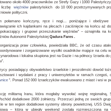
ztowano około 4000 pracowników ze Strefy Gazy i 1000 Palestyńc
o liczbę
więźniów
palestyńskich do 10 000 przetrzymywanych prze
niowie polityczni.
om połamano kończyny, ręce i nogi… poniżające i obelżywe w
awiązanie ich kajdankami na plecach i zaciśnięcie na końcu aż do
pokarzający i grupowi przeszukanie więźniów” –
oznajmiła na ko
źniów Autonomii Palestyńskiej
Qadura Fares .
 organizacja praw człowieka, powiedziała BBC, że od czasu atak
ordynowane i zorganizowane wysiłki osadników mające na celu wy
narodowa i lokalna skupiona jest na Gazie i na północy Izraela do 
u”.
zycy posiadający obywatelstwo izraelskie i jerozolimski dowód to
sztowani i wydalani z pracy i uniwersytetów w ramach czegoś, c
wnice
”.
Ponad 152 000 Izraelczyków ewakuowano z miast i wsi w pob
cję militarną Iranu, która mogłaby wywołać wojnę regionalną, 
 Wschód dodatkowe 2000 żołnierzy.
Przerzuci jedną ze swoich gru
śle ​​w ten region dodatkowe systemy obrony powietrznej.
USS Dwigh
niowa – która w ubiegły weekend została rozmieszczona na