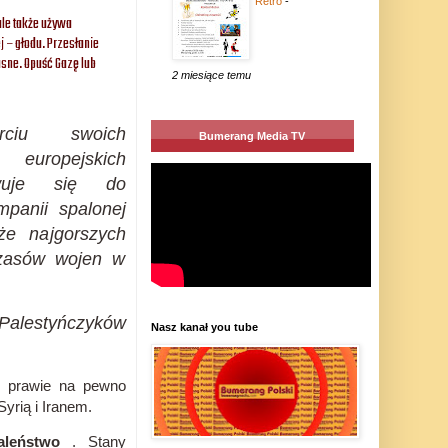
Retro
-
 ale także używa
j – głodu.
Przesłanie
asne.
Opuść Gazę lub
2 miesiące temu
rciu swoich
Bumerang Media TV
uropejskich
owuje się do
mpanii spalonej
że najgorszych
czasów wojen w
 Palestyńczyków
Nasz kanał you tube
 i prawie na pewno
yrią i Iranem.
aleństwo
.
Stany