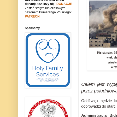
donacja też liczy się!
DONACJE
Zostań stałym lub czasowym
patronem Bumeranga Polskiego:
PATREON
Sponsorzy
Ministerstwo Zd
wiek, płe
palestyń
w ty
Celem jest wypę
przez południow
Oddźwięk będzie ka
doprowadzi do starć 
Administracja Bid