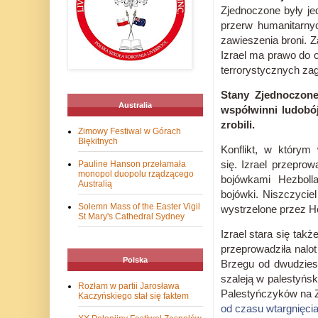
Zjednoczone były j
przerw humanitarny
zawieszenia broni.
Z
Izrael ma prawo do 
terrorystycznych za
Stany Zjednoczone
Australia
współwinni ludobój
zrobili.
Zimowy Festiwal w Górach
Błękitnych
Konflikt, w którym
się.
Izrael przepro
Pauline Hanson przełamała
monopol duopolu rządzącego
bojówkami Hezboll
Australią
bojówki.
Niszczyciel
Solemn Mass of the Easter Vigil
wystrzelone przez Ho
St Mary's Cathedral Sydney
Izrael stara się ta
przeprowadziła nal
Polska
Brzegu od dwudziest
szaleją w palestyńs
Rozłam w partii Jarosława
Palestyńczyków na 
Kaczyńskiego stał się faktem
od czasu wtargnięci