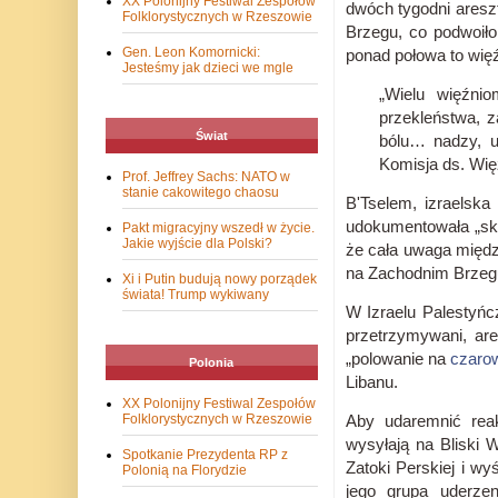
XX Polonijny Festiwal Zespołów
dwóch tygodni ares
Folklorystycznych w Rzeszowie
Brzegu, co podwoił
Gen. Leon Komornicki:
ponad połowa to więź
Jesteśmy jak dzieci we mgle
„Wielu więźni
przekleństwa, z
Świat
bólu… nadzy, u
Komisja ds. Wię
Prof. Jeffrey Sachs: NATO w
stanie cakowitego chaosu
B'Tselem, izraelska
udokumentowała „sko
Pakt migracyjny wszedł w życie.
Jakie wyjście dla Polski?
że cała uwaga między
na Zachodnim Brzeg
Xi i Putin budują nowy porządek
świata! Trump wykiwany
W Izraelu Palestyńc
przetrzymywani, are
„polowanie na
czaro
Polonia
Libanu.
XX Polonijny Festiwal Zespołów
Folklorystycznych w Rzeszowie
Aby udaremnić reak
wysyłają na Bliski
Spotkanie Prezydenta RP z
Zatoki Perskiej i wy
Polonią na Florydzie
jego grupa uderze