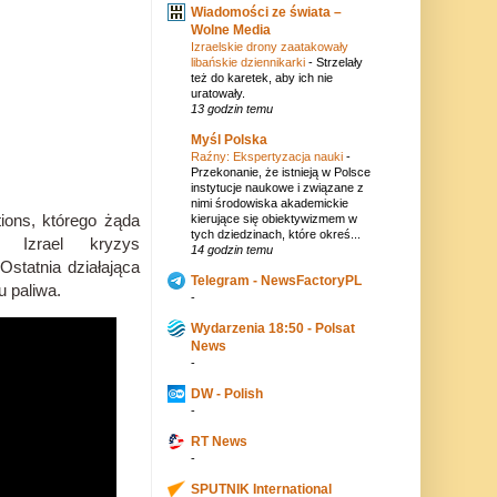
Wiadomości ze świata –
Wolne Media
Izraelskie drony zaatakowały
libańskie dziennikarki
-
Strzelały
też do karetek, aby ich nie
uratowały.
13 godzin temu
Myśl Polska
Raźny: Ekspertyzacja nauki
-
Przekonanie, że istnieją w Polsce
instytucje naukowe i związane z
nimi środowiska akademickie
ions, którego żąda
kierujące się obiektywizmem w
tych dziedzinach, które okreś...
 Izrael kryzys
14 godzin temu
.
Ostatnia działająca
Telegram - NewsFactoryPL
u paliwa.
-
Wydarzenia 18:50 - Polsat
News
-
DW - Polish
-
RT News
-
SPUTNIK International