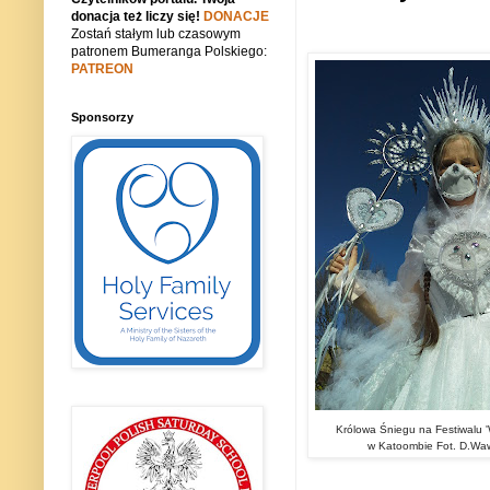
donacja też liczy się!
DONACJE
Zostań stałym lub czasowym
patronem Bumeranga Polskiego:
PATREON
Sponsorzy
Królowa Śniegu na Festiwalu '
w Katoombie Fot. D.Waw