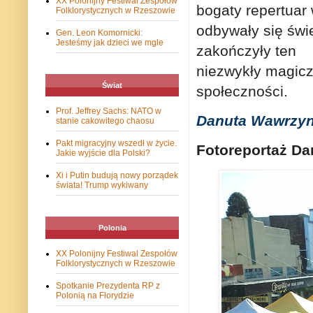
XX Polonijny Festiwal Zespołów
bogaty repertuar
Folklorystycznych w Rzeszowie
odbywały się świe
Gen. Leon Komornicki:
Jesteśmy jak dzieci we mgle
zakończyły ten
niezwykły magicz
Świat
społeczności.
Prof. Jeffrey Sachs: NATO w
Danuta Wawrzyn
stanie cakowitego chaosu
Pakt migracyjny wszedł w życie.
Fotoreportaż Da
Jakie wyjście dla Polski?
Xi i Putin budują nowy porządek
świata! Trump wykiwany
Polonia
XX Polonijny Festiwal Zespołów
Folklorystycznych w Rzeszowie
Spotkanie Prezydenta RP z
Polonią na Florydzie