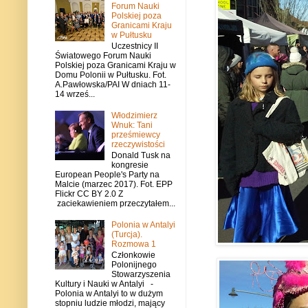
Forum Nauki
Polskiej poza
Granicami Kraju
w Pułtusku
Uczestnicy II
Światowego Forum Nauki
Polskiej poza Granicami Kraju w
Domu Polonii w Pułtusku. Fot.
A.Pawłowska/PAI W dniach 11-
14 wrześ...
Włodzimierz
Wnuk: Tani
prześmiewcy
rzeczywistości
Donald Tusk na
kongresie
European People's Party na
Malcie (marzec 2017). Fot. EPP
Flickr CC BY 2.0 Z
zaciekawieniem przeczytałem...
Polonia w Antalyi
(Turcja).
Rozmowa 1
Członkowie
Polonijnego
Stowarzyszenia
Kultury i Nauki w Antalyi -
Polonia w Antalyi to w dużym
stopniu ludzie młodzi, mający