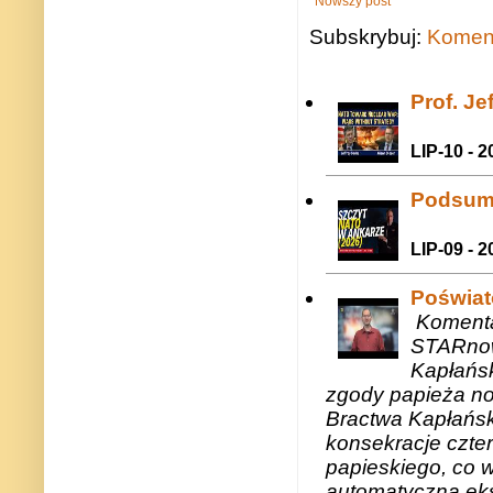
Nowszy post
Subskrybuj:
Koment
Prof. J
LIP-10 - 2
Podsum
LIP-09 - 2
Poświat
Komenta
STARnow
Kapłańsk
zgody papieża n
Bractwa Kapłańsk
konsekracje czte
papieskiego, co w
automatyczną eks