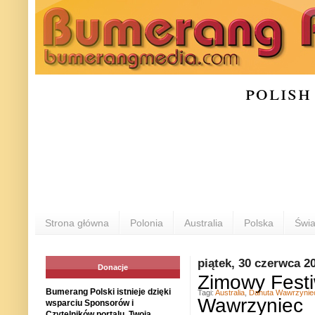
polish
Strona główna
Polonia
Australia
Polska
Świa
piątek, 30 czerwca 2
Donacje
Zimowy Festi
Bumerang Polski istnieje dzięki
Tagi:
Australia
,
Danuta Wawrzynie
Wawrzyniec
wsparciu Sponsorów i
Czytelników portalu. Twoja