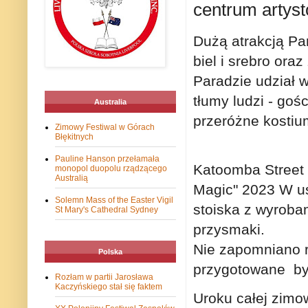
centrum artyst
Dużą atrakcją Pa
biel i srebro ora
Paradzie udział w
tłumy ludzi - goś
Australia
przeróżne kostium
Zimowy Festiwal w Górach
Błękitnych
Pauline Hanson przełamała
Katoomba Street 
monopol duopolu rządzącego
Australią
Magic" 2023 W us
Solemn Mass of the Easter Vigil
stoiska z wyrobam
St Mary's Cathedral Sydney
przysmaki.
Nie zapomniano r
Polska
przygotowane był
Rozłam w partii Jarosława
Kaczyńskiego stał się faktem
Uroku całej zimow