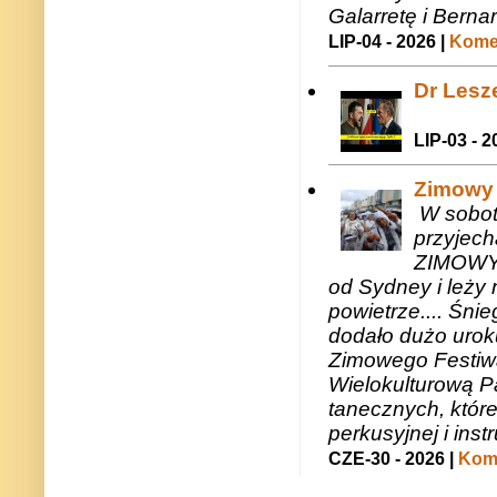
Galarretę i Bernar
LIP-04 - 2026 |
Komen
Dr Lesze
LIP-03 - 2
Zimowy 
W sobotę
przyjech
ZIMOWY 
od Sydney i leży 
powietrze.... Śni
dodało dużo uroku
Zimowego Festiwal
Wielokulturową P
tanecznych, któr
perkusyjnej i in
CZE-30 - 2026 |
Kome