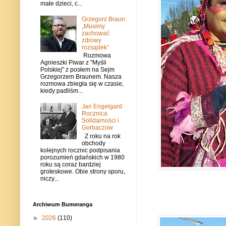
małe dzieci, c...
Grzegorz Braun:
„Musimy
zachować
zdrowy
rozsądek”
Rozmowa
Agnieszki Piwar z "Myśli
Polskiej" z posłem na Sejm
Grzegorzem Braunem. Nasza
rozmowa zbiegła się w czasie,
kiedy padliśm...
Jan Engelgard:
Rocznica
Solidarności i
Gorbaczow
Z roku na rok
obchody
kolejnych rocznic podpisania
porozumień gdańskich w 1980
roku są coraz bardziej
groteskowe. Obie strony sporu,
niczy...
Archiwum Bumeranga
►
2026
(110)