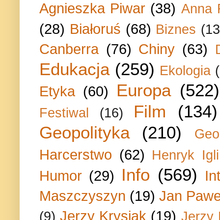
Agnieszka Piwar
(38)
Anna 
(28)
Białoruś
(68)
Biznes
(13
Canberra
(76)
Chiny
(63)
Edukacja
(259)
Ekologia
Europa
(522)
Etyka
(60)
Film
(134)
Festiwal
(16)
Geopolityka
(210)
Geo
Harcerstwo
(62)
Henryk Igli
Info
(569)
Humor
(29)
In
Maszczyszyn
(19)
Jan Paweł
Jerzy Krysiak
(19)
(9)
Jerzy