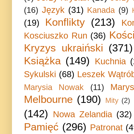
Język
(31)
(16)
Kanada
(9)
Konflikty
(213)
(19)
Ko
Kości
Kosciuszko Run
(36)
Kryzys ukraiński
(371)
Książka
(149)
Kuchnia
Sykulski
(68)
Leszek Wątrób
Marys
Marysia Nowak
(11)
Melbourne
(190)
Mity
(2)
(142)
Nowa Zelandia
(32)
Pamięć
(296)
Patronat
(4