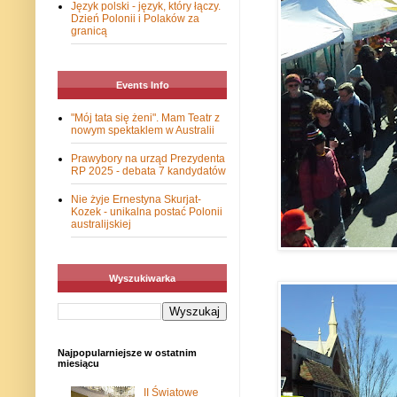
Język polski - język, który łączy.
Dzień Polonii i Polaków za
granicą
Events Info
"Mój tata się żeni". Mam Teatr z
nowym spektaklem w Australii
Prawybory na urząd Prezydenta
RP 2025 - debata 7 kandydatów
Nie żyje Ernestyna Skurjat-
Kozek - unikalna postać Polonii
australijskiej
Wyszukiwarka
Najpopularniejsze w ostatnim
miesiącu
II Światowe