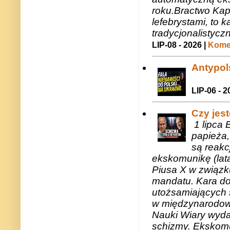
roku.Bractwo Ka
lefebrystami, to
tradycjonalistycz
LIP-08 - 2026 |
Komen
Antypols
LIP-06 - 2
Czy jes
1 lipca 
papieża,
są reakc
ekskomunikę (lat
Piusa X w związk
mandatu. Kara do
utożsamiających 
w międzynarodow
Nauki Wiary wyda
schizmy. Ekskomu