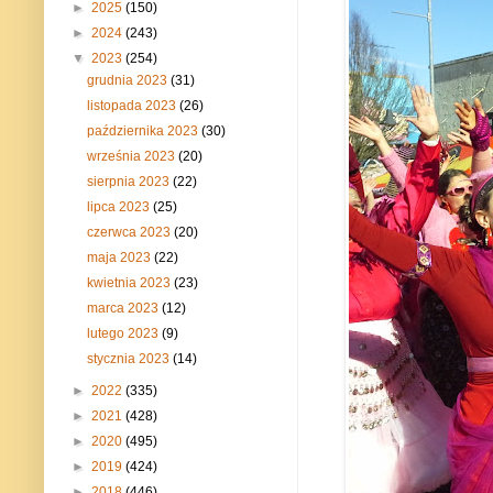
►
2025
(150)
►
2024
(243)
▼
2023
(254)
grudnia 2023
(31)
listopada 2023
(26)
października 2023
(30)
września 2023
(20)
sierpnia 2023
(22)
lipca 2023
(25)
czerwca 2023
(20)
maja 2023
(22)
kwietnia 2023
(23)
marca 2023
(12)
lutego 2023
(9)
stycznia 2023
(14)
►
2022
(335)
►
2021
(428)
►
2020
(495)
►
2019
(424)
►
2018
(446)