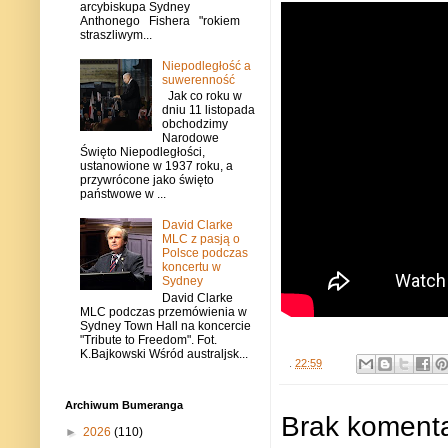
arcybiskupa Sydney
Anthonego Fishera "rokiem
straszliwym...
Niepodległość a
suwerenność
Jak co roku w
dniu 11 listopada
obchodzimy
Narodowe
Święto Niepodległości,
ustanowione w 1937 roku, a
przywrócone jako święto
państwowe w ...
David Clarke
MLC z pasją o
Polsce podczas
koncertu w
Sydney
David Clarke
MLC podczas przemówienia w
Sydney Town Hall na koncercie
"Tribute to Freedom". Fot.
K.Bajkowski Wśród australjsk...
.
22:59
Archiwum Bumeranga
Brak komenta
►
2026
(110)