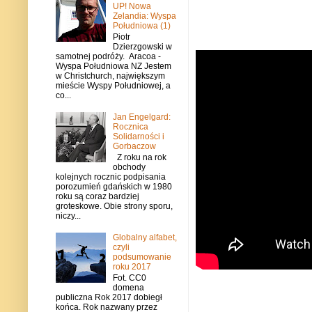
UP! Nowa
Zelandia: Wyspa
Południowa (1)
Piotr
Dzierzgowski w
samotnej podróży. Aracoa -
Wyspa Południowa NZ Jestem
w Christchurch, największym
mieście Wyspy Południowej, a
co...
Jan Engelgard:
Rocznica
Solidarności i
Gorbaczow
Z roku na rok
obchody
kolejnych rocznic podpisania
porozumień gdańskich w 1980
roku są coraz bardziej
groteskowe. Obie strony sporu,
niczy...
Globalny alfabet,
czyli
podsumowanie
roku 2017
Fot. CC0
domena
publiczna Rok 2017 dobiegł
końca. Rok nazwany przez