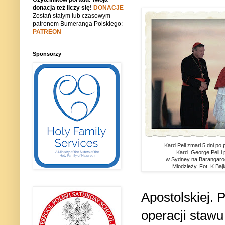
donacja też liczy się!
DONACJE
Zostań stałym lub czasowym
patronem Bumeranga Polskiego:
PATREON
Sponsorzy
Kard Pell zmarł 5 dni po
Kard. George Pell i
w Sydney na Barangaro
Młodzieży. Fot. K.Baj
Apostolskiej. 
operacji stawu