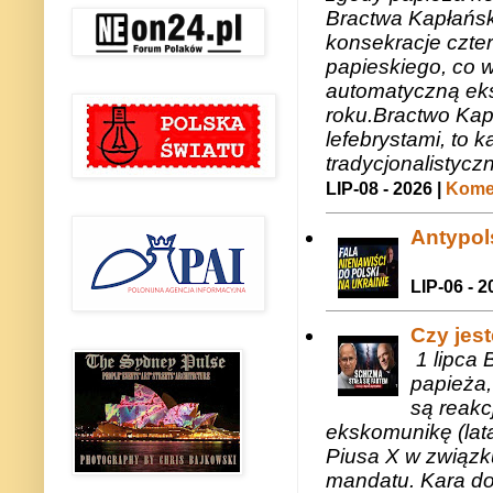
Bractwa Kapłańsk
konsekracje czte
papieskiego, co w
automatyczną eks
roku.Bractwo Ka
lefebrystami, to
tradycjonalistycz
LIP-08 - 2026 |
Komen
Antypols
LIP-06 - 2
Czy jes
1 lipca 
papieża,
są reakc
ekskomunikę (lat
Piusa X w związk
mandatu. Kara do