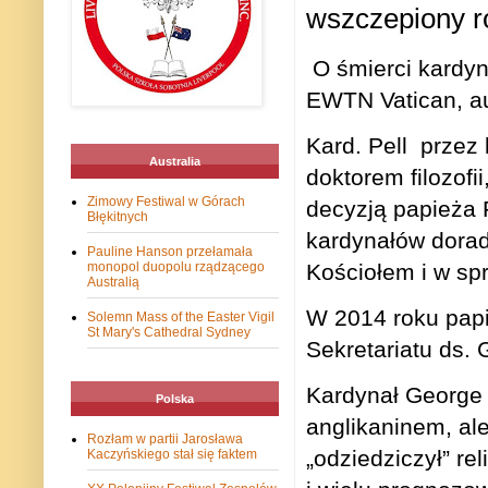
wszczepiony r
O śmierci kardyn
EWTN Vatican, aus
Kard. Pell
przez 
Australia
doktorem filozof
Zimowy Festiwal w Górach
decyzją papieża 
Błękitnych
kardynałów dorad
Pauline Hanson przełamała
Kościołem i w sp
monopol duopolu rządzącego
Australią
W 2014 roku pap
Solemn Mass of the Easter Vigil
St Mary's Cathedral Sydney
Sekretariatu ds. 
Kardynał George P
Polska
anglikaninem, ale
Rozłam w partii Jarosława
„odziedziczył” re
Kaczyńskiego stał się faktem