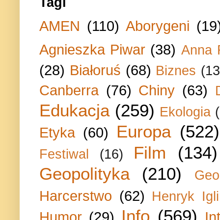
Tagi
AMEN
(110)
Aborygeni
(19
Agnieszka Piwar
(38)
Anna 
(28)
Białoruś
(68)
Biznes
(13
Canberra
(76)
Chiny
(63)
Edukacja
(259)
Ekologia
Europa
(522)
Etyka
(60)
Film
(134)
Festiwal
(16)
Geopolityka
(210)
Geo
Harcerstwo
(62)
Henryk Igli
Info
(569)
Humor
(29)
In