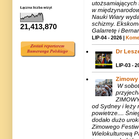
utożsamiających 
Łączna liczba wizyt
w międzynarodow
Nauki Wiary wyda
schizmy. Ekskomu
21,413,870
Galarretę i Bernar
LIP-04 - 2026 |
Komen
Dr Lesze
LIP-03 - 2
Zimowy 
W sobotę
przyjech
ZIMOWY 
od Sydney i leży 
powietrze.... Śni
dodało dużo uroku
Zimowego Festiwal
Wielokulturową P