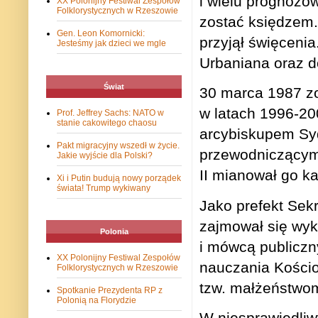
i wielu prognozow
XX Polonijny Festiwal Zespołów
Folklorystycznych w Rzeszowie
zostać księdzem.
Gen. Leon Komornicki:
przyjął święcenia
Jesteśmy jak dzieci we mgle
Urbaniana oraz do
Świat
30 marca 1987 zo
w latach 1996-20
Prof. Jeffrey Sachs: NATO w
stanie cakowitego chaosu
arcybiskupem Syd
Pakt migracyjny wszedł w życie.
przewodniczącym 
Jakie wyjście dla Polski?
II mianował go k
Xi i Putin budują nowy porządek
świata! Trump wykiwany
Jako prefekt Sekr
zajmował się wyk
Polonia
i mówcą publiczn
XX Polonijny Festiwal Zespołów
nauczania Kościoł
Folklorystycznych w Rzeszowie
tzw. małżeństwo
Spotkanie Prezydenta RP z
Polonią na Florydzie
W niesprawiedliw