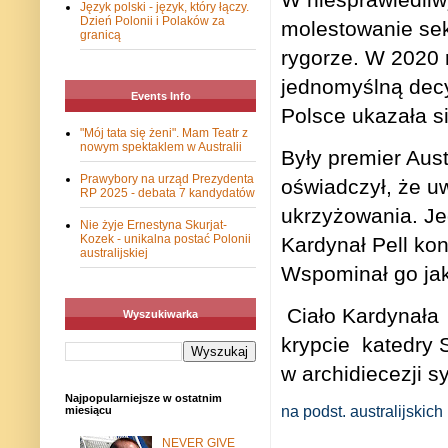
Język polski - język, który łączy.
Dzień Polonii i Polaków za
molestowanie sek
granicą
rygorze. W 2020 
jednomyślną decy
Events Info
Polsce ukazała si
"Mój tata się żeni". Mam Teatr z
nowym spektaklem w Australii
Były premier Aust
Prawybory na urząd Prezydenta
oświadczył, że u
RP 2025 - debata 7 kandydatów
ukrzyżowania. Je
Nie żyje Ernestyna Skurjat-
Kozek - unikalna postać Polonii
Kardynał Pell ko
australijskiej
Wspominał go jako
Ciało Kardynała
Wyszukiwarka
krypcie katedry 
w archidiecezji s
Najpopularniejsze w ostatnim
na podst. australijskic
miesiącu
NEVER GIVE