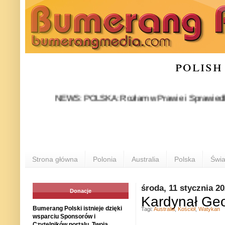
polish
NEWS: POLSKA: Rozłam w Prawie i Sprawiedliwości sta
Strona główna
Polonia
Australia
Polska
Świa
środa, 11 stycznia 2
Donacje
Kardynał Geo
Bumerang Polski istnieje dzięki
Tagi:
Australia
,
Kościół
,
Watykan
wsparciu Sponsorów i
Czytelników portalu. Twoja