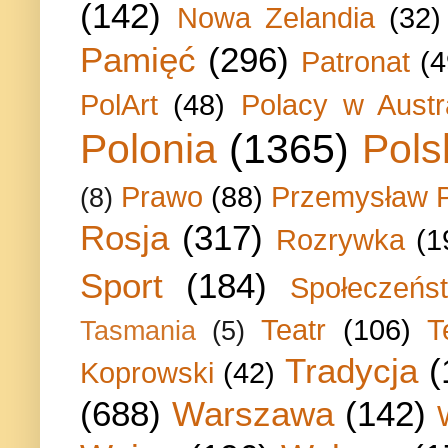
(142)
Nowa Zelandia
(32)
Pamięć
(296)
Patronat
(4
PolArt
(48)
Polacy w Austra
Polonia
(1365)
Pols
Prawo
(88)
Przemysław P
(8)
Rosja
(317)
Rozrywka
(1
Sport
(184)
Społeczeńs
Teatr
(106)
T
Tasmania
(5)
Tradycja
(
Koprowski
(42)
(688)
Warszawa
(142)