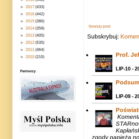
►
2017
(433)
►
2016
(442)
►
2015
(380)
Nowszy post
►
2014
(359)
►
2013
(405)
Subskrybuj:
Koment
►
2012
(535)
►
2011
(464)
Prof. J
►
2010
(210)
LIP-10 - 2
Partnerzy
Podsum
LIP-09 - 2
Poświat
Komenta
STARnow
Kapłańsk
zgody papieża n