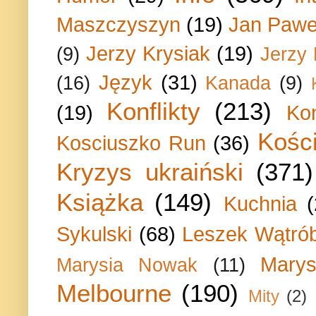
Maszczyszyn
(19)
Jan Paweł
Jerzy Krysiak
(19)
(9)
Jerzy
Język
(31)
(16)
Kanada
(9)
Konflikty
(213)
(19)
Ko
Kości
Kosciuszko Run
(36)
Kryzys ukraiński
(371)
Książka
(149)
Kuchnia
Sykulski
(68)
Leszek Wątrób
Marys
Marysia Nowak
(11)
Melbourne
(190)
Mity
(2)