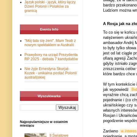
Język polski - język, który łączy.
bardzo przekonano 
Dzień Polonii i Polaków za
Ludziom można wm
granicą
A Rosja jak na zło
Events Info
To co się w końcu 
natężeniem ukraińs
"Mój tata się żeni". Mam Teatr z
ambasador Andrij 
nowym spektaklem w Australii
to były tylko słowa
jest od lat ciągle
Prawybory na urząd Prezydenta
ofiarą agresji Zac
RP 2025 - debata 7 kandydatów
gdyby istniało zag
zniszczenia celów 
Nie żyje Ernestyna Skurjat-
Kozek - unikalna postać Polonii
które bardzo chce 
australijskiej
W tym kontekście i
jak wypowiedź
Bi
wyraźnie chcą zach
Wyszukiwarka
pojednanie i (co c
ukraińskiego czy s
własnych interesów
Rosjan i Ukraińców
pogodzenie wspóln
Najpopularniejsze w ostatnim
miesiącu
Zarówno
w interes
II Światowe
pojednanie, a może