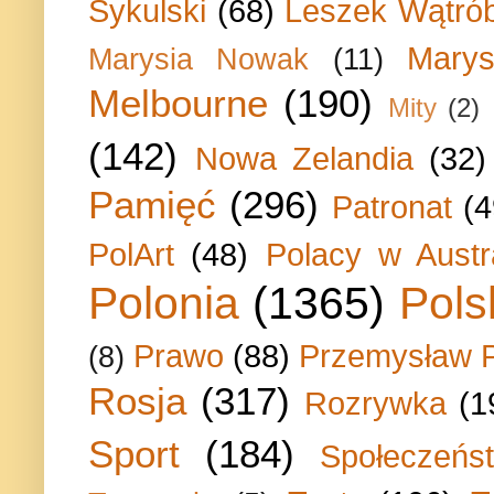
Sykulski
(68)
Leszek Wątrób
Marys
Marysia Nowak
(11)
Melbourne
(190)
Mity
(2)
(142)
Nowa Zelandia
(32)
Pamięć
(296)
Patronat
(4
PolArt
(48)
Polacy w Austra
Polonia
(1365)
Pols
Prawo
(88)
Przemysław P
(8)
Rosja
(317)
Rozrywka
(1
Sport
(184)
Społeczeńs