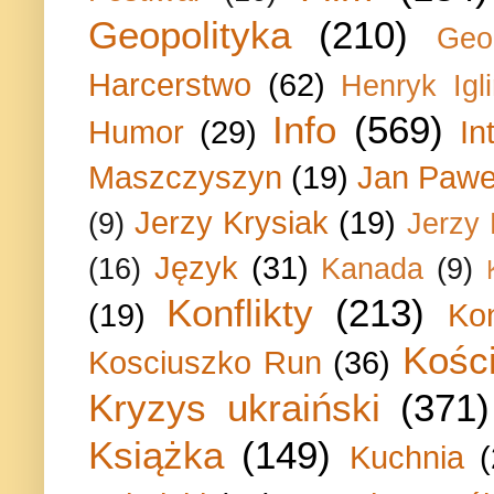
Geopolityka
(210)
Geo
Harcerstwo
(62)
Henryk Igli
Info
(569)
Humor
(29)
In
Maszczyszyn
(19)
Jan Paweł
Jerzy Krysiak
(19)
(9)
Jerzy
Język
(31)
(16)
Kanada
(9)
Konflikty
(213)
(19)
Ko
Kości
Kosciuszko Run
(36)
Kryzys ukraiński
(371)
Książka
(149)
Kuchnia