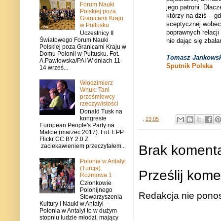
Forum Nauki
jego patroni. Dlac
Polskiej poza
którzy na dziś – g
Granicami Kraju
sceptycznej wobec
w Pułtusku
poprawnych relacji
Uczestnicy II
Światowego Forum Nauki
nie dając się zba
Polskiej poza Granicami Kraju w
Domu Polonii w Pułtusku. Fot.
Tomasz Jankowsk
A.Pawłowska/PAI W dniach 11-
Sputnik Polska
14 wrześ...
Włodzimierz
Wnuk: Tani
prześmiewcy
rzeczywistości
Donald Tusk na
kongresie
.
23:05
European People's Party na
Malcie (marzec 2017). Fot. EPP
Flickr CC BY 2.0 Z
Brak komenta
zaciekawieniem przeczytałem...
Polonia w Antalyi
(Turcja).
Prześlij kome
Rozmowa 1
Członkowie
Polonijnego
Redakcja nie ponos
Stowarzyszenia
Kultury i Nauki w Antalyi -
Polonia w Antalyi to w dużym
stopniu ludzie młodzi, mający