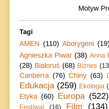
Motyw Pr
Tagi
AMEN
(110)
Aborygeni
(19
Agnieszka Piwar
(38)
Anna 
(28)
Białoruś
(68)
Biznes
(13
Canberra
(76)
Chiny
(63)
Edukacja
(259)
Ekologia
Europa
(522)
Etyka
(60)
Film
(134)
Festiwal
(16)