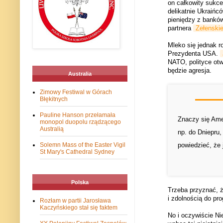
on całkowity sukce
delikatnie Ukraińcó
pieniędzy z banków
partnera
Zełenski
Mleko się jednak r
Prezydenta USA.
NATO, polityce otw
będzie agresja.
Australia
Zimowy Festiwal w Górach
Błękitnych
Pauline Hanson przełamała
Znaczy się Ame
monopol duopolu rządzącego
Australią
np. do Dniepru,
powiedzieć, że 
Solemn Mass of the Easter Vigil
St Mary's Cathedral Sydney
Polska
Trzeba przyznać, 
i zdolnością do pr
Rozłam w partii Jarosława
Kaczyńskiego stał się faktem
No i oczywiście Ni