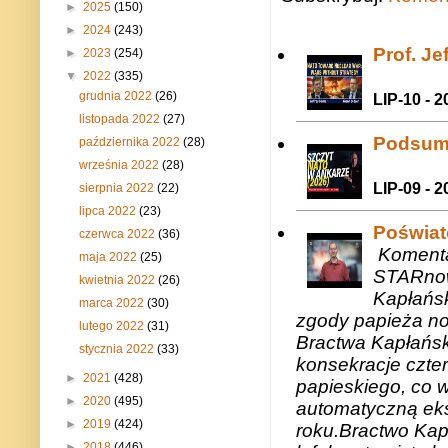
►
2025
(150)
►
2024
(243)
Prof. J
►
2023
(254)
▼
2022
(335)
grudnia 2022
(26)
LIP-10 - 2
listopada 2022
(27)
Podsum
października 2022
(28)
września 2022
(28)
LIP-09 - 2
sierpnia 2022
(22)
lipca 2022
(23)
Poświat
czerwca 2022
(36)
Komenta
maja 2022
(25)
STARnow
kwietnia 2022
(26)
Kapłańsk
marca 2022
(30)
zgody papieża n
lutego 2022
(31)
Bractwa Kapłańsk
stycznia 2022
(33)
konsekracje czte
►
2021
(428)
papieskiego, co w
►
2020
(495)
automatyczną eks
►
2019
(424)
roku.Bractwo Ka
►
2018
(446)