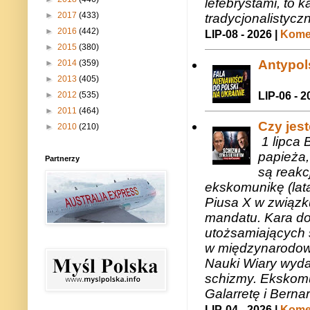
lefebrystami, to
►
2017
(433)
tradycjonalistycz
►
2016
(442)
LIP-08 - 2026 |
Komen
►
2015
(380)
Antypols
►
2014
(359)
►
2013
(405)
LIP-06 - 2
►
2012
(535)
►
2011
(464)
Czy jes
►
2010
(210)
1 lipca 
papieża,
Partnerzy
są reakc
ekskomunikę (lat
Piusa X w związk
mandatu. Kara do
utożsamiających 
w międzynarodow
Nauki Wiary wyda
schizmy. Ekskomu
Galarretę i Bernar
LIP-04 - 2026 |
Komen