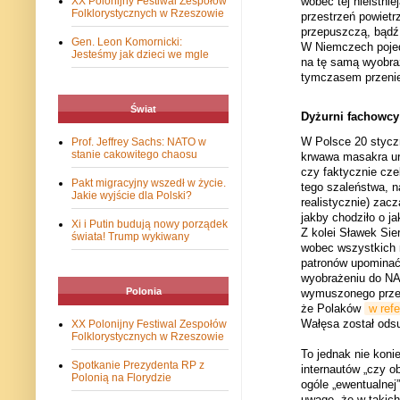
wobec tej nieistnie
XX Polonijny Festiwal Zespołów
Folklorystycznych w Rzeszowie
przestrzeń powietr
przepuszczą, bądź 
Gen. Leon Komornicki:
W Niemczech pojedy
Jesteśmy jak dzieci we mgle
na tę samą wyobraż
tymczasem przenie
Świat
Dyżurni fachowcy
W Polsce 20 styczn
Prof. Jeffrey Sachs: NATO w
stanie cakowitego chaosu
krwawa masakra u
czy faktycznie cze
Pakt migracyjny wszedł w życie.
tego szaleństwa, n
Jakie wyjście dla Polski?
realistycznie) zacz
jakby chodziło o j
Xi i Putin budują nowy porządek
Z kolei Sławek Sie
świata! Trump wykiwany
wobec wszystkich 
patronów upominać,
wyobrażeniu do NA
Polonia
wymuszonego przez
że Polaków
w ref
Wałęsa został odsu
XX Polonijny Festiwal Zespołów
Folklorystycznych w Rzeszowie
To jednak nie koni
Spotkanie Prezydenta RP z
internautów „czy ob
Polonią na Florydzie
ogóle „ewentualnej
uwagę, że w takich