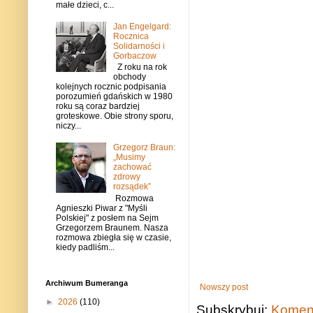
małe dzieci, c...
Jan Engelgard:
Rocznica
Solidarności i
Gorbaczow
Z roku na rok
obchody
kolejnych rocznic podpisania
porozumień gdańskich w 1980
roku są coraz bardziej
groteskowe. Obie strony sporu,
niczy...
Grzegorz Braun:
„Musimy
zachować
zdrowy
rozsądek”
Rozmowa
Agnieszki Piwar z "Myśli
Polskiej" z posłem na Sejm
Grzegorzem Braunem. Nasza
rozmowa zbiegła się w czasie,
kiedy padliśm...
Archiwum Bumeranga
Nowszy post
►
2026
(110)
Subskrybuj:
Koment