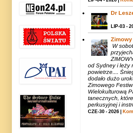
Dr Lesze
LIP-03 - 2
Zimowy 
W sobotę
przyjech
ZIMOWY 
od Sydney i leży 
powietrze.... Śni
dodało dużo uroku
Zimowego Festiwal
Wielokulturową P
tanecznych, któr
perkusyjnej i in
CZE-30 - 2026 |
Kome