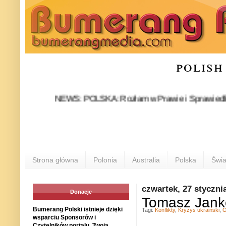
polish
NEWS: POLSKA: Rozłam w Prawie i Sprawiedliwości sta
Strona główna
Polonia
Australia
Polska
Świa
czwartek, 27 styczni
Donacje
Tomasz Jank
Bumerang Polski istnieje dzięki
Tagi:
Konflikty
,
Kryzys ukraiński
,
O
wsparciu Sponsorów i
Czytelników portalu. Twoja