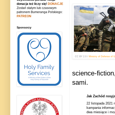
donacja też liczy się!
DONACJE
Zostań stałym lub czasowym
patronem Bumeranga Polskiego:
PATREON
Sponsorzy
CC BY 2.0
/
Ministry of Defense of 
science-fictio
sami.
Jak Zachód rosyj
22 listopada 2021 
kampania informacy
dwa miesiące i moż