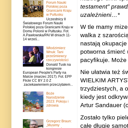
Forum Nauki
testament” prawd
Polskiej poza
Granicami Kraju
uzależnieni…*
w Pułtusku
Uczestnicy II
Światowego Forum Nauki
W tle mamy mizer
Polskiej poza Granicami Kraju w
Domu Polonii w Pułtusku. Fot.
walka z szarością
A.Pawłowska/PAI W dniach 11-
14 wrześ...
nastają okupacje
Włodzimierz
potworna śmierć 
Wnuk: Tani
prześmiewcy
pacyfikuje. Może
rzeczywistości
Donald Tusk na
kongresie
Nie ułatwia też 
European People's Party na
Malcie (marzec 2017). Fot. EPP
WIELKIM ARTYSTĄ.
Flickr CC BY 2.0 Z
zaciekawieniem przeczytałem...
trzydziestych, a 
Boże
kiedy jest odkryw
Narodzenie
2023: Pokoju i
Artur Sandauer (o
zdrowia
Zostało tylko pi
Grzegorz Braun:
całe długie samo
„Musimy