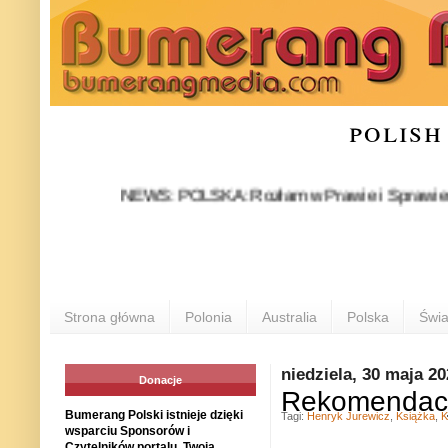
polish
NEWS: POLSKA: Rozłam w Prawie i Sprawiedliwości s
Strona główna
Polonia
Australia
Polska
Świa
niedziela, 30 maja 2
Donacje
Rekomendacj
Bumerang Polski istnieje dzięki
Tagi:
Henryk Jurewicz
,
Książka
,
K
wsparciu Sponsorów i
Czytelników portalu. Twoja