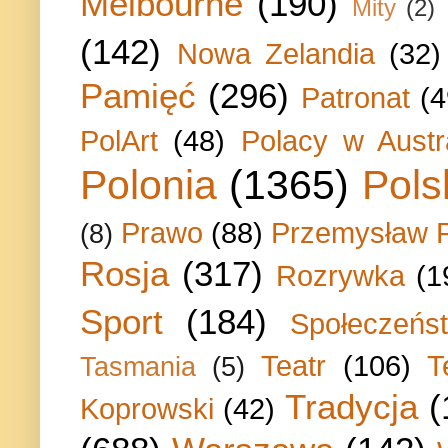
Melbourne
(190)
Mity
(2)
(142)
Nowa Zelandia
(32)
Pamięć
(296)
Patronat
(4
PolArt
(48)
Polacy w Austra
Polonia
(1365)
Pols
Prawo
(88)
Przemysław P
(8)
Rosja
(317)
Rozrywka
(1
Sport
(184)
Społeczeńs
Teatr
(106)
T
Tasmania
(5)
Tradycja
(
Koprowski
(42)