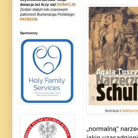
donacja też liczy się!
DONACJE
Zostań stałym lub czasowym
patronem Bumeranga Polskiego:
PATREON
Sponsorzy
Ilustracja z
lubimyczy
„normalną” narze
jakie uzasadnien