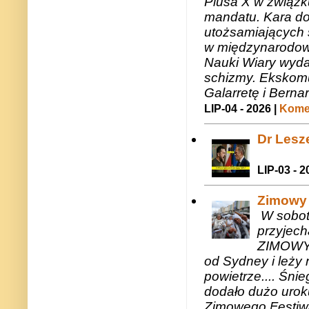
Piusa X w związk
mandatu. Kara do
utożsamiających 
w międzynarodow
Nauki Wiary wyda
schizmy. Ekskomu
Galarretę i Bernar
LIP-04 - 2026 |
Komen
Dr Lesze
LIP-03 - 2
Zimowy 
W sobotę
przyjech
ZIMOWY 
od Sydney i leży 
powietrze.... Śni
dodało dużo uroku
Zimowego Festiwal