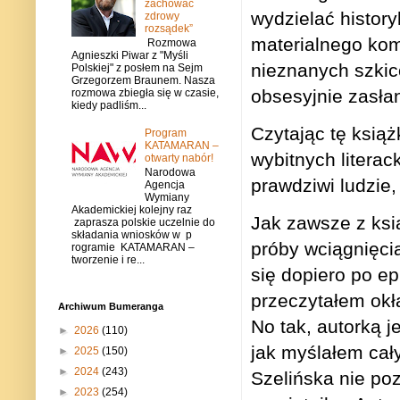
zachować
wydzielać histo
zdrowy
rozsądek”
materialnego kom
Rozmowa
Agnieszki Piwar z "Myśli
nieznanych szkic
Polskiej" z posłem na Sejm
Grzegorzem Braunem. Nasza
obsesyjnie zasłan
rozmowa zbiegła się w czasie,
kiedy padliśm...
Czytając tę ksią
Program
KATAMARAN –
wybitnych litera
otwarty nabór!
Narodowa
prawdziwi ludzie,
Agencja
Wymiany
Akademickiej kolejny raz
Jak zawsze z ksią
zaprasza polskie uczelnie do
składania wniosków w p
próby wciągnięcia
rogramie KATAMARAN –
tworzenie i re...
się dopiero po ep
przeczytałem okła
Archiwum Bumeranga
No tak, autorką j
►
2026
(110)
jak myślałem cał
►
2025
(150)
►
2024
(243)
Szelińska nie po
►
2023
(254)