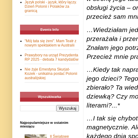
Język polski - język, który łączy.
obsługi życia – o
Dzień Polonii i Polaków za
granicą
przecież sam mn
…Wiedziałam jedn
Events Info
przerażała i prze
"Mój tata się żeni". Mam Teatr z
nowym spektaklem w Australii
Znałam jego potr
Przecież mnie pr
Prawybory na urząd Prezydenta
RP 2025 - debata 7 kandydatów
…Kiedy tak napra
Nie żyje Ernestyna Skurjat-
Kozek - unikalna postać Polonii
jego dzieci? Teg
australijskiej
zbierało? Ta wie
dziewką? Czy mo
Wyszukiwarka
literami?...*
…I tak się chybot
Najpopularniejsze w ostatnim
magnetycznie. Ale
miesiącu
każdego dnia spo
II Światowe