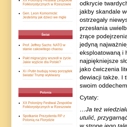
XX Polonijny Festiwal Zespołów
odkrycie twardy
Folklorystycznych w Rzeszowie
jakby skandale w
Gen. Leon Komornicki:
Jesteśmy jak dzieci we mgle
ostrzegały niewy
przesłania uwielb
żrące podejrzenia
Świat
jedyną najważniej
Prof. Jeffrey Sachs: NATO w
stanie cakowitego chaosu
eksploatowaną i 
Pakt migracyjny wszedł w życie.
najpiękniejsze s
Jakie wyjście dla Polski?
jako ćwiczenia li
Xi i Putin budują nowy porządek
świata! Trump wykiwany
dewiacji także. I
swoim oddechem
Polonia
Cytaty:
XX Polonijny Festiwal Zespołów
Folklorystycznych w Rzeszowie
…Ja też wiedział
Spotkanie Prezydenta RP z
utulić, przygarną
Polonią na Florydzie
w stronę jego tal