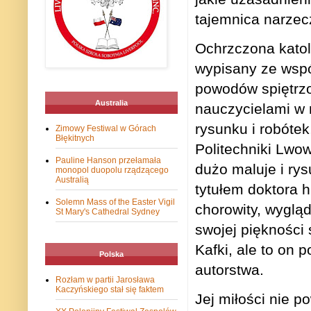
tajemnica narzec
Ochrzczona katol
wypisany ze wspó
powodów spiętrzo
Australia
nauczycielami w 
rysunku i robóte
Zimowy Festiwal w Górach
Błękitnych
Politechniki Lwo
Pauline Hanson przełamała
dużo maluje i rys
monopol duopolu rządzącego
Australią
tytułem doktora h
Solemn Mass of the Easter Vigil
chorowity, wyglą
St Mary's Cathedral Sydney
swojej piękności
Kafki, ale to on 
Polska
autorstwa.
Rozłam w partii Jarosława
Kaczyńskiego stał się faktem
Jej miłości nie 