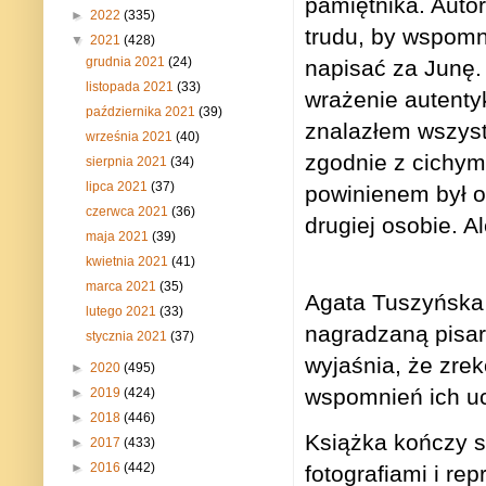
pamiętnika. Auto
►
2022
(335)
trudu, by wspomni
▼
2021
(428)
grudnia 2021
(24)
napisać za Junę.
listopada 2021
(33)
wrażenie autenty
października 2021
(39)
znalazłem wszyst
września 2021
(40)
zgodnie z cichym
sierpnia 2021
(34)
lipca 2021
(37)
powinienem był o
czerwca 2021
(36)
drugiej osobie. A
maja 2021
(39)
kwietnia 2021
(41)
marca 2021
(35)
Agata Tuszyńska j
lutego 2021
(33)
nagradzaną pisa
stycznia 2021
(37)
wyjaśnia, że zre
►
2020
(495)
wspomnień ich uc
►
2019
(424)
►
2018
(446)
Książka kończy s
►
2017
(433)
►
2016
(442)
fotografiami i re