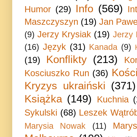
Info
(569)
Humor
(29)
In
Maszczyszyn
(19)
Jan Paweł
Jerzy Krysiak
(19)
(9)
Jerzy
Język
(31)
(16)
Kanada
(9)
Konflikty
(213)
(19)
Ko
Kości
Kosciuszko Run
(36)
Kryzys ukraiński
(371)
Książka
(149)
Kuchnia
Sykulski
(68)
Leszek Wątrób
Marys
Marysia Nowak
(11)