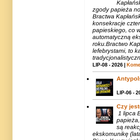
Kapłańsk
zgody papieża n
Bractwa Kapłańsk
konsekracje czte
papieskiego, co w
automatyczną eks
roku.Bractwo Ka
lefebrystami, to
tradycjonalistycz
LIP-08 - 2026 |
Komen
Antypols
LIP-06 - 2
Czy jes
1 lipca 
papieża,
są reakc
ekskomunikę (lat