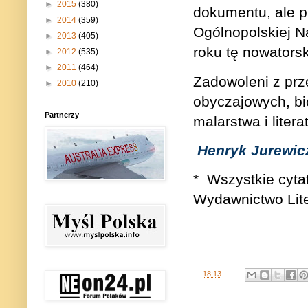
►
2015
(380)
dokumentu, ale pr
►
2014
(359)
Ogólnopolskiej Na
►
2013
(405)
roku tę nowators
►
2012
(535)
►
2011
(464)
Zadowoleni z prz
►
2010
(210)
obyczajowych, bio
Partnerzy
malarstwa i literat
Henryk Jurewic
*
Wszystkie cyta
Wydawnictwo Lite
.
18:13