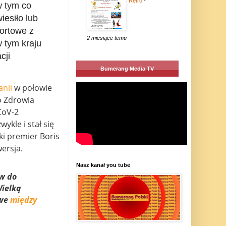
Retro
-
w tym co
iesiło lub
portowe z
2 miesiące temu
 tym kraju
cji
Bumerang Media TV
anii
w połowie
o Zdrowia
CoV-2
wykle i stał się
ki premier Boris
wersja.
Nasz kanał you tube
ów do
Wielką
owe
między