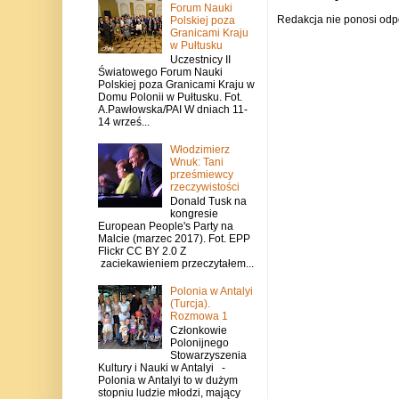
Forum Nauki
Redakcja nie ponosi odp
Polskiej poza
Granicami Kraju
w Pułtusku
Uczestnicy II
Światowego Forum Nauki
Polskiej poza Granicami Kraju w
Domu Polonii w Pułtusku. Fot.
A.Pawłowska/PAI W dniach 11-
14 wrześ...
Włodzimierz
Wnuk: Tani
prześmiewcy
rzeczywistości
Donald Tusk na
kongresie
European People's Party na
Malcie (marzec 2017). Fot. EPP
Flickr CC BY 2.0 Z
zaciekawieniem przeczytałem...
Polonia w Antalyi
(Turcja).
Rozmowa 1
Członkowie
Polonijnego
Stowarzyszenia
Kultury i Nauki w Antalyi -
Polonia w Antalyi to w dużym
stopniu ludzie młodzi, mający