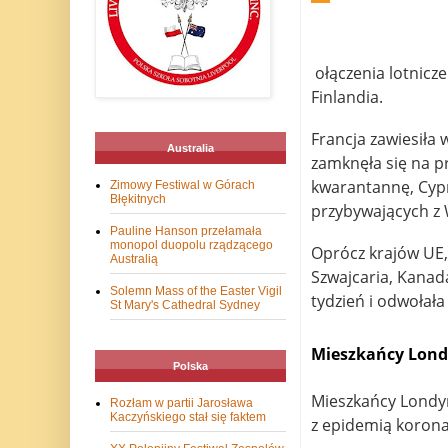
ołączenia lotnicze
Finlandia.
Francja zawiesiła 
Australia
zamknęła się na p
kwarantannę, Cypr
Zimowy Festiwal w Górach
Błękitnych
przybywających z W
Pauline Hanson przełamała
monopol duopolu rządzącego
Oprócz krajów UE, 
Australią
Szwajcaria, Kanad
Solemn Mass of the Easter Vigil
tydzień i odwołał
St Mary's Cathedral Sydney
Mieszkańcy Lond
Polska
Mieszkańcy Londyn
Rozłam w partii Jarosława
Kaczyńskiego stał się faktem
z epidemią koron