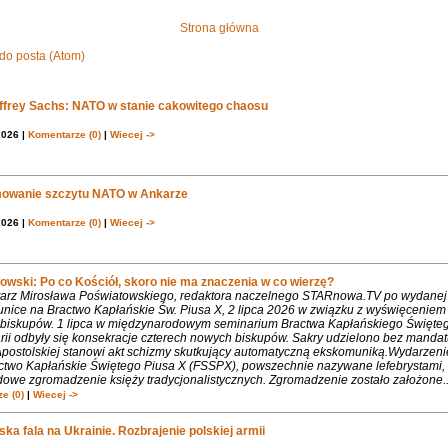
Strona główna
do posta (Atom)
effrey Sachs: NATO w stanie cakowitego chaosu
2026 |
Komentarze (0)
|
Wiecej ->
owanie szczytu NATO w Ankarze
2026 |
Komentarze (0)
|
Wiecej ->
owski: Po co Kościół, skoro nie ma znaczenia w co wierzę?
rz Mirosława Poświatowskiego, redaktora naczelnego STARnowa.TV po wydanej
nice na Bractwo Kapłańskie Św. Piusa X, 2 lipca 2026 w związku z wyświęcenie
biskupów. 1 lipca w międzynarodowym seminarium Bractwa Kapłańskiego Święte
rii odbyły się konsekracje czterech nowych biskupów. Sakry udzielono bez mandat
Apostolskiej stanowi akt schizmy skutkujący automatyczną ekskomuniką.Wydarzeni
ctwo Kapłańskie Świętego Piusa X (FSSPX), powszechnie nazywane lefebrystami, 
dowe zgromadzenie księży tradycjonalistycznych. Zgromadzenie zostało założone..
e (0)
|
Wiecej ->
ka fala na Ukrainie. Rozbrajenie polskiej armii