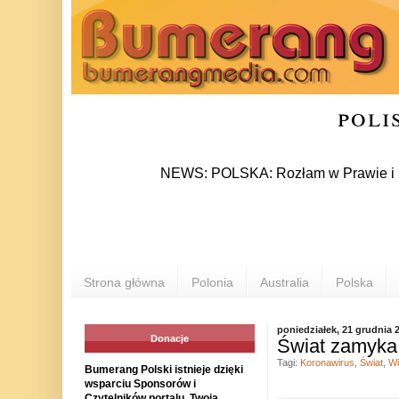
poli
NEWS: POLSKA: Rozłam w Prawie i Sprawiedl
Strona główna
Polonia
Australia
Polska
poniedziałek, 21 grudnia 
Donacje
Świat zamyka 
Tagi:
Koronawirus
,
Świat
,
Wi
Bumerang Polski istnieje dzięki
wsparciu Sponsorów i
Czytelników portalu. Twoja