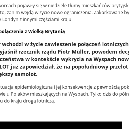
rcach pojawiły się w niedzielę tłumy mieszkańców brytyjskie
to, zanim wejdą w życie nowe ograniczenia. Zakorkowane by
 Londyn z innymi częściami kraju.
polączenia z Wielką Brytanią
y wchodzi w życie zawieszenie połączeń lotniczych
yjaśnił rzecznik rządu Piotr Müller, powodem decy
czeństwa w kontekście wykrycia na Wyspach now
LOT już zapowiedział, że na popołudniowy przelot
ększy samolot.
uacja epidemiologiczna i jej konsekwencje z pewnością po
wielu Polaków mieszkających na Wyspach. Tylko dziś do pół
 do kraju drogą lotniczą.