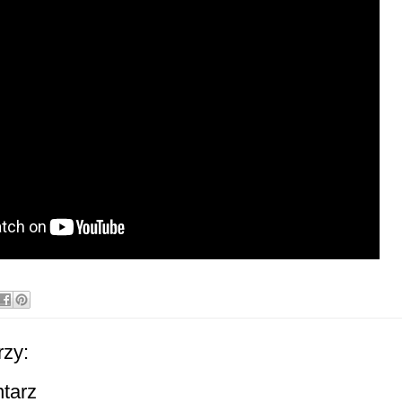
zy:
ntarz