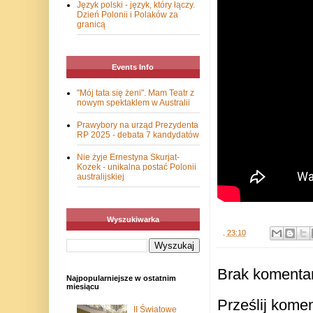
Język polski - język, który łączy.
Dzień Polonii i Polaków za
granicą
Events Info
"Mój tata się żeni". Mam Teatr z
nowym spektaklem w Australii
Prawybory na urząd Prezydenta
RP 2025 - debata 7 kandydatów
Nie żyje Ernestyna Skurjat-
Kozek - unikalna postać Polonii
australijskiej
Wyszukiwarka
.
23:10
Brak komentar
Najpopularniejsze w ostatnim
miesiącu
Prześlij kome
II Światowe