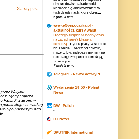
nimi środowiska akademickie
kierujące się obiektywizmem w
Starszy post
tych dziedzinach, które okreś...
6 godzin temu
www.eGospodarka.pl -
aktualności, kursy walut
Dlaczego sierpień to idealny czas
na zatrudnianie? Eksperci
tłumaczą
-
Rynek pracy w sierpniu
nie zwalnia – wręcz przeciwnie,
może to być najlepszy moment na
rekrutację. Eksperci podkreślają,
że mniejsza...
7 godzin temu
Telegram - NewsFactoryPL
-
Wydarzenia 18:50 - Polsat
 przez Watykan
News
m bez zgody papieża
-
go Piusa X w Écône w
u papieskiego, co według
DW - Polish
e to było pierwszym tego
-
to
.
RT News
-
SPUTNIK International
-