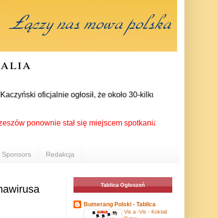
ralia
ński oficjalnie ogłosił, że około 30-kilku posłów zrezygnował
ponownie stał się miejscem spotkania Polonii z całego świata
Sponsors
Redakcja
Tablica Ogłoszeń
nawirusa
Bumerang Polski - Tablica
Vis a -Vis - Koktail