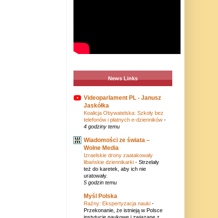
News Links
Videoparlament PL - Janusz
Jaskółka
Koalicja Obywatelska: Szkoły bez
telefonów i płatnych e-dzienników
-
4 godziny temu
Wiadomości ze świata –
Wolne Media
Izraelskie drony zaatakowały
libańskie dziennikarki
-
Strzelały
też do karetek, aby ich nie
uratowały.
5 godzin temu
Myśl Polska
Raźny: Ekspertyzacja nauki
-
Przekonanie, że istnieją w Polsce
instytucje naukowe i związane z