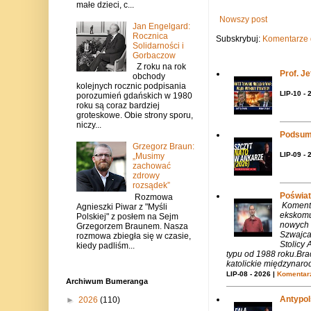
małe dzieci, c...
Nowszy post
Jan Engelgard:
Rocznica
Subskrybuj:
Komentarze 
Solidarności i
Gorbaczow
Z roku na rok
Prof. J
obchody
kolejnych rocznic podpisania
LIP-10 - 
porozumień gdańskich w 1980
roku są coraz bardziej
groteskowe. Obie strony sporu,
niczy...
Podsum
Grzegorz Braun:
LIP-09 - 
„Musimy
zachować
zdrowy
rozsądek”
Poświat
Rozmowa
Komenta
Agnieszki Piwar z "Myśli
ekskomu
Polskiej" z posłem na Sejm
nowych 
Grzegorzem Braunem. Nasza
Szwajca
rozmowa zbiegła się w czasie,
Stolicy 
kiedy padliśm...
typu od 1988 roku.Bra
katolickie międzynaro
LIP-08 - 2026 |
Komentarz
Archiwum Bumeranga
Antypols
►
2026
(110)