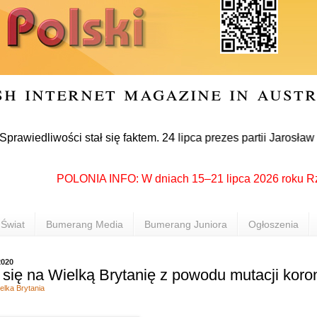
sh internet magazine in aust
iwości stał się faktem. 24 lipca prezes partii Jarosław Kaczy
POLONIA INFO: W dniach 15–21 lipca 2026 roku Rzeszów 
Świat
Bumerang Media
Bumerang Juniora
Ogłoszenia
2020
się na Wielką Brytanię z powodu mutacji koro
elka Brytania