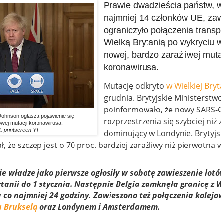
Prawie dwadzieścia państw, 
najmniej 14 członków UE, zaw
ograniczyło połączenia trans
Wielką Brytanią po wykryciu w
nowej, bardzo zaraźliwej muta
koronawirusa.
Mutację odkryto
w Wielkiej Bryt
grudnia. Brytyjskie Ministerstw
poinformowało, że nowy SARS-
Johnson ogłasza pojawienie się
rozprzestrzenia się szybciej niż z
wej mutacji koronawirusa.
t. printscreen YT
dominujący w Londynie. Brytyjs
, że szczep jest o 70 proc. bardziej zaraźliwy niż pierwotna 
e władze jako pierwsze ogłosiły w sobotę zawieszenie lot
ytanii do 1 stycznia. Następnie Belgia zamknęła granicę z 
 co najmniej 24 godziny. Zawieszono też połączenia kolej
 Brukselą
oraz Londynem i Amsterdamem.