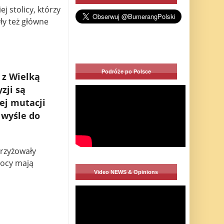
j stolicy, którzy
ły też główne
Podróże po Polsce
 z Wielką
zji są
ej mutacji
 wyśle do
krzyżowały
nocy mają
Video NEWS & Opinions