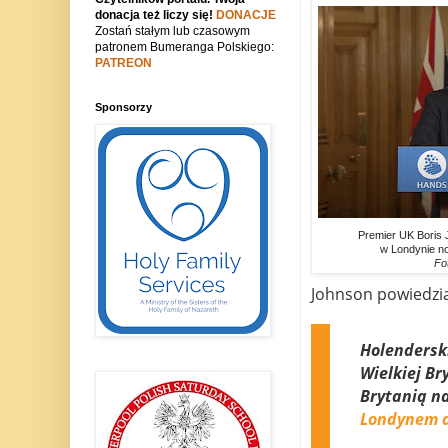
donacja też liczy się!
DONACJE
Zostań stałym lub czasowym
patronem Bumeranga Polskiego:
PATREON
Sponsorzy
Premier UK Boris 
w Londynie no
Fo
Johnson powiedział
Holenderski
Wielkiej Br
Brytanią na
Londynem a