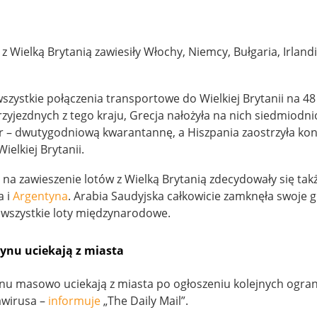
 z Wielką Brytanią zawiesiły Włochy, Niemcy, Bułgaria, Irlandi
wszystkie połączenia transportowe do Wielkiej Brytanii na 48
rzyjezdnych z tego kraju, Grecja nałożyła na nich siedmiodn
 – dwutygodniową kwarantannę, a Hiszpania zaostrzyła kon
ielkiej Brytanii.
na zawieszenie lotów z Wielką Brytanią zdecydowały się takż
a i
Argentyna
. Arabia Saudyjska całkowicie zamknęła swoje g
a wszystkie loty międzynarodowe.
ynu uciekają z miasta
u masowo uciekają z miasta po ogłoszeniu kolejnych ogran
awirusa –
informuje
„The Daily Mail”.