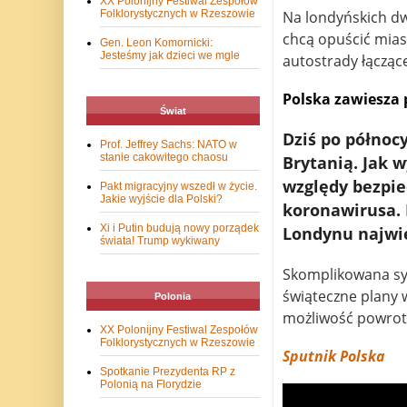
XX Polonijny Festiwal Zespołów
Na londyńskich dwo
Folklorystycznych w Rzeszowie
chcą opuścić mias
Gen. Leon Komornicki:
Jesteśmy jak dzieci we mgle
autostrady łączące
Polska zawiesza 
Świat
Dziś po północ
Prof. Jeffrey Sachs: NATO w
stanie cakowitego chaosu
Brytanią. Jak w
względy bezpie
Pakt migracyjny wszedł w życie.
Jakie wyjście dla Polski?
koronawirusa. 
Xi i Putin budują nowy porządek
Londynu najwi
świata! Trump wykiwany
Skomplikowana syt
świąteczne plany 
Polonia
możliwość powrotu
XX Polonijny Festiwal Zespołów
Folklorystycznych w Rzeszowie
Sputnik Polska
Spotkanie Prezydenta RP z
Polonią na Florydzie