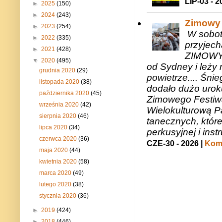
LIP-03 - 2
►
2025
(150)
►
2024
(243)
Zimowy 
►
2023
(254)
W sobotę
►
2022
(335)
przyjech
►
2021
(428)
ZIMOWY 
▼
2020
(495)
od Sydney i leży 
grudnia 2020
(29)
powietrze.... Śni
listopada 2020
(38)
dodało dużo uroku
października 2020
(45)
Zimowego Festiwal
września 2020
(42)
Wielokulturową P
sierpnia 2020
(46)
tanecznych, któr
lipca 2020
(34)
perkusyjnej i in
czerwca 2020
(36)
CZE-30 - 2026 |
Kome
maja 2020
(44)
kwietnia 2020
(58)
marca 2020
(49)
lutego 2020
(38)
stycznia 2020
(36)
►
2019
(424)
►
2018
(446)