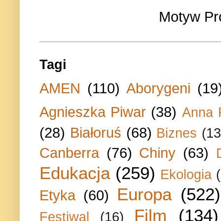
Motyw Pr
Tagi
AMEN
(110)
Aborygeni
(19
Agnieszka Piwar
(38)
Anna 
(28)
Białoruś
(68)
Biznes
(13
Canberra
(76)
Chiny
(63)
Edukacja
(259)
Ekologia
Europa
(522)
Etyka
(60)
Film
(134)
Festiwal
(16)