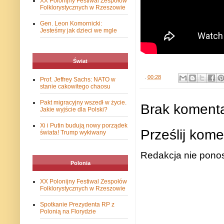
XX Polonijny Festiwal Zespołów
Folklorystycznych w Rzeszowie
Gen. Leon Komornicki:
Jesteśmy jak dzieci we mgle
Świat
.
00:28
Prof. Jeffrey Sachs: NATO w
stanie cakowitego chaosu
Pakt migracyjny wszedł w życie.
Brak komenta
Jakie wyjście dla Polski?
Xi i Putin budują nowy porządek
Prześlij kome
świata! Trump wykiwany
Redakcja nie ponos
Polonia
XX Polonijny Festiwal Zespołów
Folklorystycznych w Rzeszowie
Spotkanie Prezydenta RP z
Polonią na Florydzie