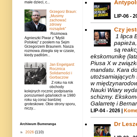
Antypols
małe dzieci, c...
Grzegorz Braun:
LIP-06 - 2
„Musimy
zachować
zdrowy
Czy jes
rozsądek”
Rozmowa
1 lipca 
Agnieszki Piwar z "Myśli
papieża,
Polskiej" z posłem na Sejm
Grzegorzem Braunem. Nasza
są reakc
rozmowa zbiegła się w czasie,
kiedy padliśm...
ekskomunikę (lat
Piusa X w związk
Jan Engelgard:
mandatu. Kara do
Rocznica
Solidarności i
utożsamiających 
Gorbaczow
w międzynarodow
Z roku na rok
obchody
Nauki Wiary wyda
kolejnych rocznic podpisania
porozumień gdańskich w 1980
schizmy. Ekskomu
roku są coraz bardziej
Galarretę i Bernar
groteskowe. Obie strony sporu,
niczy...
LIP-04 - 2026 |
Komen
Dr Lesze
Archiwum Bumeranga
►
2026
(110)