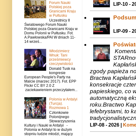
Forum Nauki
LIP-10 - 2
Polskiej poza
Granicami Kraju
w Pułtusku
Podsum
Uczestnicy II
Światowego Forum Nauki
Polskiej poza Granicami Kraju w
LIP-09 - 2
Domu Polonii w Pułtusku. Fot.
A.Pawłowska/PAI W dniach 11-
14 wrześ...
Poświat
Komenta
Włodzimierz
Wnuk: Tani
STARnow
prześmiewcy
Kapłańsk
rzeczywistości
Donald Tusk na
zgody papieża n
kongresie
Bractwa Kapłańsk
European People's Party na
Malcie (marzec 2017). Fot. EPP
konsekracje czte
Flickr CC BY 2.0 Z
zaciekawieniem przeczytałem...
papieskiego, co w
automatyczną eks
Polonia w Antalyi
roku.Bractwo Ka
(Turcja).
Rozmowa 1
lefebrystami, to
Członkowie
tradycjonalistycz
Polonijnego
Stowarzyszenia
LIP-08 - 2026 |
Komen
Kultury i Nauki w Antalyi -
Polonia w Antalyi to w dużym
stopniu ludzie młodzi, mający