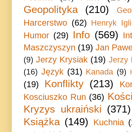
Geopolityka
(210)
Geo
Harcerstwo
(62)
Henryk Igli
Info
(569)
Humor
(29)
In
Maszczyszyn
(19)
Jan Paweł
Jerzy Krysiak
(19)
(9)
Jerzy
Język
(31)
(16)
Kanada
(9)
Konflikty
(213)
(19)
Ko
Kości
Kosciuszko Run
(36)
Kryzys ukraiński
(371)
Książka
(149)
Kuchnia