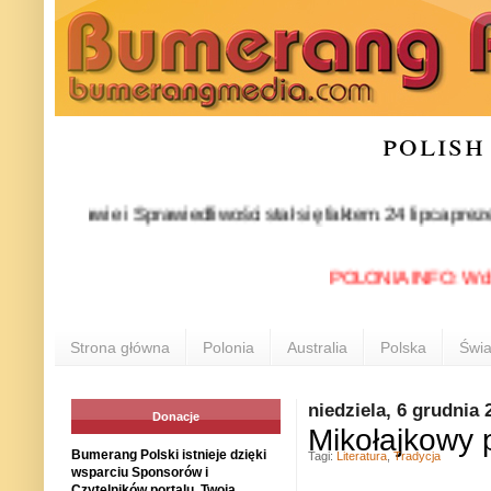
polish
rawie i Sprawiedliwości stał się faktem. 24 lipca prezes part
POLONIA INFO: W dniach 
Strona główna
Polonia
Australia
Polska
Świa
niedziela, 6 grudnia 
Donacje
Mikołajkowy 
Bumerang Polski istnieje dzięki
Tagi:
Literatura
,
Tradycja
wsparciu Sponsorów i
Czytelników portalu. Twoja