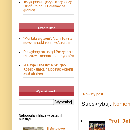
Język polski - język, który łączy.
Dzień Polonii i Polaków za
granicą
Events Info
"Mój tata się żeni". Mam Teatr z
nowym spektaklem w Australii
Prawybory na urząd Prezydenta
RP 2025 - debata 7 kandydatów
Nie żyje Ernestyna Skurjat-
Kozek - unikalna postać Polonii
australijskiej
Wyszukiwarka
Nowszy post
Subskrybuj:
Koment
Najpopularniejsze w ostatnim
miesiącu
Prof. J
II Światowe