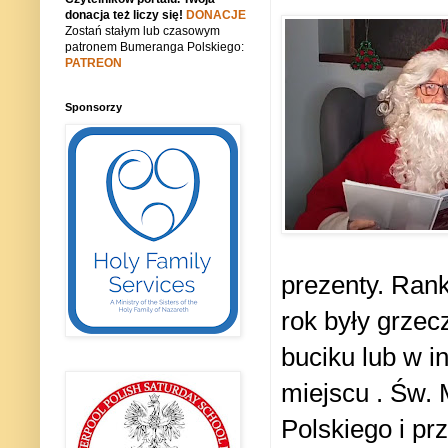
donacja też liczy się!
DONACJE
Zostań stałym lub czasowym
patronem Bumeranga Polskiego:
PATREON
Sponsorzy
prezenty.
Ranki
rok były grzec
buciku lub w 
miejscu . Św. 
Polskiego i pr