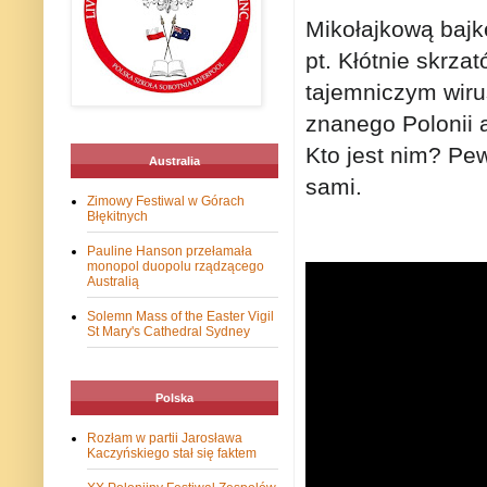
Mikołajkową bajkę
pt. Kłótnie skrz
tajemniczym wiru
znanego Polonii a
Kto jest nim? Pew
Australia
sami.
Zimowy Festiwal w Górach
Błękitnych
Pauline Hanson przełamała
monopol duopolu rządzącego
Australią
Solemn Mass of the Easter Vigil
St Mary's Cathedral Sydney
Polska
Rozłam w partii Jarosława
Kaczyńskiego stał się faktem