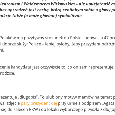
iedroniem i Waldemarem Witkowskim – ale umiejętność my
 bez uprzedzeń jest cechą, którą ceniłabym sobie u głowy 
unkcje także (a może głównie) symboliczne.
Polaków ma pozytywny stosunek do Polski Ludowej, a 47 pro
i dobrze służył Polsce – lepiej byłoby, żeby prezydent odróż
i.
cenie kandydata jest oczywiście to, co on sam reprezentuje s
rodzice.
ezentuje „długopis”. To ulubiony motyw memów na temat p
ał zdjęcie
pary prezydenckiej
przy urnie z podpisem „Agata
się do zaleceń PKW i do lokalu wyborczego przyszła z długo