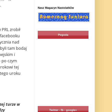
.
Nasz Magazyn Nastolatków
 PRL zrobił
a facebooku
Pogoda
tycznia nad
byli tam bodaj
ejskim i
– po czym
rokowi tej
 tego uroku
zej turze w
dzy
Twitter - fb - google+