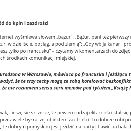
ód do kpin i zazdrości
ternet wyśmiewa słowem „bążur”. „Bążur, pani też pierwszy 
, widzieliście, pociąg, a pod ziemią”; „Gdy wbija kanar i prosi
iesz tylko po francusku” – czytamy w komentarzach do zdjęć
ych środkach komunikacji miejskiej.
 urodzona w Warszawie, mówiąca po francusku i jeżdżąca
ażyć, że te trzy cechy mogą ze sobą korelować bezkonflikt
k, że nie rozumiem sensu serii memów pod tytułem „Książę 
lewak, cieszę się szczerze, że pewien rodzaj elitarności stał 
przez wiele był raczej obiektem zazdrości. To dobrze robi po
, że dobrym pomysłem jest jeździć na narty i bawić na bala