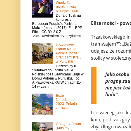
Wnuk: Tani
prześmiewcy
rzeczywistości
Donald Tusk na
kongresie
Elitarności - pow
European People's Party na
Malcie (marzec 2017). Fot. EPP
Flickr CC BY 2.0 Z
Trzaskowskiego in
zaciekawieniem przeczytałem...
tramwajem?”; „Bążur
II Światowe
Forum Nauki
udajesz, że rozum
Polskiej poza
stolicy w stołeczn
Granicami Kraju
w Pułtusku
Uczestnicy II
Światowego Forum Nauki
Jako osoba
Polskiej poza Granicami Kraju w
Domu Polonii w Pułtusku. Fot.
pragnę zauw
A.Pawłowska/PAI W dniach 11-
14 wrześ...
nie jest ta
ludu”.
Boże
Narodzenie
2023: Pokoju i
zdrowia
I co więcej, jako 
kpin, podczas gdy 
Grzegorz Braun:
zbyt długo uważali
„Musimy