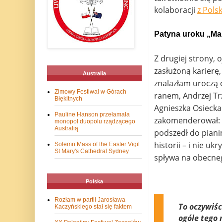
kolaboracji
z Pols
Patyna uroku „Ma
Z drugiej strony, 
zasłużoną karierę,
Australia
znalazłam uroczą o
Zimowy Festiwal w Górach
ranem, Andrzej Tr
Błękitnych
Agnieszka Osiecka
Pauline Hanson przełamała
zakomenderował: „
monopol duopolu rządzącego
Australią
podszedł do piani
historii – i nie u
Solemn Mass of the Easter Vigil
St Mary's Cathedral Sydney
spływa na obecneg
Polska
Rozłam w partii Jarosława
To oczywiśc
Kaczyńskiego stał się faktem
ogóle tego 