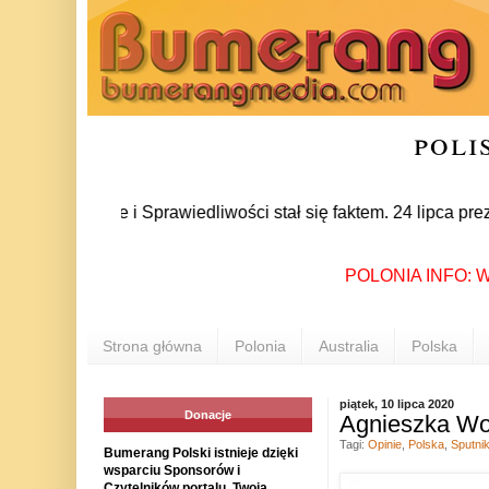
poli
Prawie i Sprawiedliwości stał się faktem. 24 lipca prezes par
POLONIA INFO: W dniac
Strona główna
Polonia
Australia
Polska
piątek, 10 lipca 2020
Donacje
Agnieszka Woł
Tagi:
Opinie
,
Polska
,
Sputni
Bumerang Polski istnieje dzięki
wsparciu Sponsorów i
Czytelników portalu. Twoja