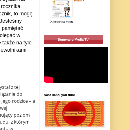
Retro
-
rocznika.
cznik, to mogę
. Jesteśmy
2 miesiące temu
y pamiętać
polegać w
Bumerang Media TV
 także na tyle
iewolnikami
stał z tej
iązanie do
Nasz kanał you tube
jego rodzice – a
owej
nujący poziom
ludu, z którym
ni – w