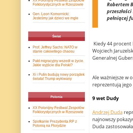
XX Polonijny Festiwal Zespołów
Robertem B
Folklorystycznych w Rzeszowie
przeszłości
Gen. Leon Komornicki:
pełniącej f
Jesteśmy jak dzieci we mgle
Świat
Kiedy 44 procent 
Prof. Jeffrey Sachs: NATO w
Wojciech Jaruzelsk
stanie cakowitego chaosu
Generalnej Gubern
Pakt migracyjny wszedł w życie.
Jakie wyjście dla Polski?
Xi i Putin budują nowy porządek
Ale ważniejsze w o
świata! Trump wykiwany
reprezentują jego 
Polonia
9 wet Dudy
XX Polonijny Festiwal Zespołów
Andrzej Duda
repr
Folklorystycznych w Rzeszowie
najnowszy pokazyw
Spotkanie Prezydenta RP z
Duda zastosowała 
Polonią na Florydzie