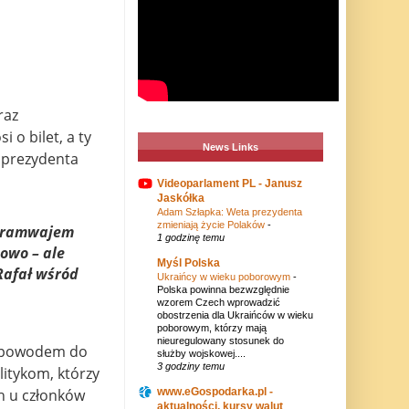
raz
 o bilet, a ty
News Links
 prezydenta
Videoparlament PL - Janusz
Jaskółka
Adam Szłapka: Weta prezydenta
zmieniają życie Polaków
-
 tramwajem
1 godzinę temu
owo – ale
Myśl Polska
Rafał wśród
Ukraińcy w wieku poborowym
-
Polska powinna bezwzględnie
wzorem Czech wprowadzić
obostrzenia dla Ukraińców w wieku
poborowym, którzy mają
nieuregulowany stosunek do
się powodem do
służby wojskowej....
3 godziny temu
litykom, którzy
www.eGospodarka.pl -
ch u członków
aktualności, kursy walut