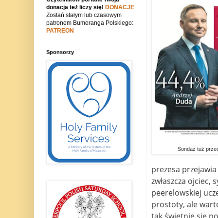
donacja też liczy się!
DONACJE
Zostań stałym lub czasowym
patronem Bumeranga Polskiego:
PATREON
Sponsorzy
Sondaż tuż prze
prezesa przejawia 
zwłaszcza ojciec, 
peerelowskiej ucz
prostoty, ale wart
tak świetnie się p