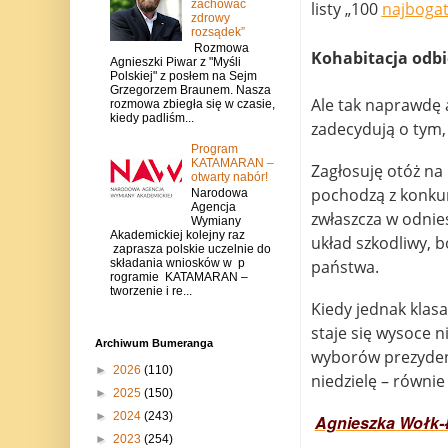
zachować
listy „100
najboga
zdrowy
rozsądek”
Rozmowa
Kohabitacja odb
Agnieszki Piwar z "Myśli
Polskiej" z posłem na Sejm
Grzegorzem Braunem. Nasza
Ale tak naprawdę 
rozmowa zbiegła się w czasie,
kiedy padliśm...
zadecydują o tym,
Program
KATAMARAN –
Zagłosuję otóż na
otwarty nabór!
pochodzą z konkure
Narodowa
Agencja
zwłaszcza w odnies
Wymiany
Akademickiej kolejny raz
układ szkodliwy, 
zaprasza polskie uczelnie do
składania wniosków w p
państwa.
rogramie KATAMARAN –
tworzenie i re...
Kiedy jednak klasa
staje się wysoce n
Archiwum Bumeranga
wyborów prezyden
►
2026
(110)
niedzielę – równie
►
2025
(150)
►
2024
(243)
Agnieszka Wołk-
►
2023
(254)