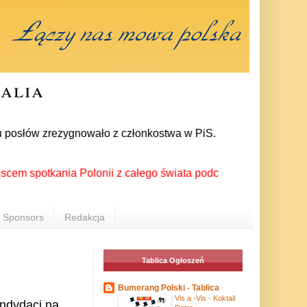
ralia
posłów zrezygnowało z członkostwa w PiS. Bezpośrednią przyczy
potkania Polonii z całego świata podczas XX Światowego Festiw
Sponsors
Redakcja
Tablica Ogłoszeń
Bumerang Polski - Tablica
Vis a -Vis - Koktail
andydaci na