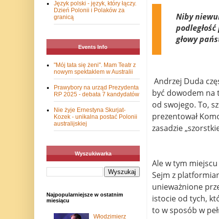
Język polski - język, który łączy.
Dzień Polonii i Polaków za
Niby niewu
granicą
podległość 
głowy pańs
Events Info
"Mój tata się żeni". Mam Teatr z
nowym spektaklem w Australii
Andrzej Duda częs
Prawybory na urząd Prezydenta
być dowodem na to
RP 2025 - debata 7 kandydatów
od swojego. To, sz
Nie żyje Ernestyna Skurjat-
prezentował Komor
Kozek - unikalna postać Polonii
australijskiej
zasadzie „szorstki
Wyszukiwarka
Ale w tym miejscu
Sejm z platformia
unieważnione przez
Najpopularniejsze w ostatnim
istocie od tych, k
miesiącu
to w sposób w peł
Włodzimierz