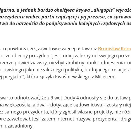
lgarna, a jednak bardzo obelżywa ksywa „długopis” wyraż
prezydenta wobec partii rządzącej i jej prezesa, co sprowad
twa do narzędzia do podpisywania kolejnych rządowych u
to powtarza, że „zawetował więcej ustaw niż
Bronisław Kom
, że obecny prezydent jest mniej zależny od swojego preze
czerze powiedziawszy, niezbyt ambitny punkt odniesienia: ni
owskiego jako niezależnego polityka, budującego relacje 
ej przyjaźni”, która łączyła Kwaśniewskiego z Millerem.
 warto odnotować, że z 9 wet Dudy 4 odnosiły się do ustaw p
ną większością, a dwa – dotyczące sądownictwa – zostały nie
 samego prezydenta, który zgłosił własne projekty, nie różn
tóre zawetował. Jeśli zatem internet nazywa prezydenta „dług
ni uzasadniony.