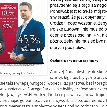
prezydenta są z tego samego 
Ponieważ jest to także mój ro
stwierdzić, że jest optymalny
urodzeni dość wcześnie, żeb
Polskę Ludową i nie musieć 
ocenie przeszłości na IPN, ale
późno, żeby nie musieć być n
starych podziałów.
Odziedziczony status społeczny
Andrzej Duda niestety nie skorzy
d ciszą wyborczą.
Fot.
Twitter
szansy. Jego bezkrytyczne przyw
się także w tępej wrogości wobec PRL: państwa, bez którego 
syn kuśnierza ze Starego Sącza – nie byliby profesorami czoł
elni, jaką była AGH. Andrzej Duda co prawda zachował impo
o słuchając go pamiętać, że nie wywodzi się bezpośrednio z 
orozumiewa; status społeczny odziedziczył po rodzicach. To o