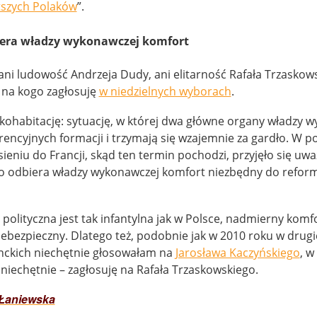
tszych Polaków
”.
iera władzy wykonawczej komfort
ani ludowość Andrzeja Dudy, ani elitarność Rafała Trzaskow
 na kogo zagłosuję
w niedzielnych wyborach
.
 kohabitację: sytuację, w której dwa główne organy władzy 
ncyjnych formacji i trzymają się wzajemnie za gardło. W pol
ieniu do Francji, skąd ten termin pochodzi, przyjęło się uważ
bo odbiera władzy wykonawczej komfort niezbędny do refo
 polityczna jest tak infantylna jak w Polsce, nadmierny komf
iebezpieczny. Dlatego też, podobnie jak w 2010 roku w drugi
ckich niechętnie głosowałam na
Jarosława Kaczyńskiego
, w
 niechętnie – zagłosuję na Rafała Trzaskowskiego.
Łaniewska