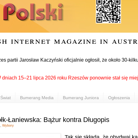
sh internet magazine in aust
tii Jarosław Kaczyński oficjalnie ogłosił, że około 30-kilku 
h 15–21 lipca 2026 roku Rzeszów ponownie stał się miejscem s
Świat
Bumerang Media
Bumerang Juniora
Ogłoszenia
k-Łaniewska: Bążur kontra Długopis
k
,
Wybory
Tak się składa, że obydwaj k