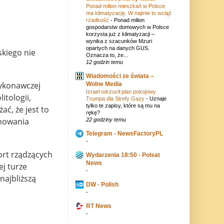
Ponad milion mieszkań w Polsce
ma klimatyzację. W najmie to wciąż
rzadkość
-
Ponad milion
gospodarstw domowych w Polsce
korzysta już z klimatyzacji –
wynika z szacunków Mzuri
opartych na danych GUS.
skiego nie
Oznacza to, że...
12 godzin temu
Wiadomości ze świata –
wykonawczej
Wolne Media
Izrael odrzucił plan pokojowy
itologii,
Trumpa dla Strefy Gazy
-
Uznaje
tylko te zapisy, które są mu na
ać, że jest to
rękę?
rmowania
22 godziny temu
Telegram - NewsFactoryPL
-
ort rządzących
Wydarzenia 18:50 - Polsat
News
ej turze
-
 najbliższą
DW - Polish
-
RT News
-