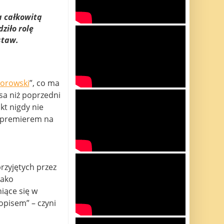
a całkowitą
ziło rolę
staw.
orowski
”, co ma
sa niż poprzedni
kt nigdy nie
z premierem na
rzyjętych przez
jako
iące się w
opisem” – czyni