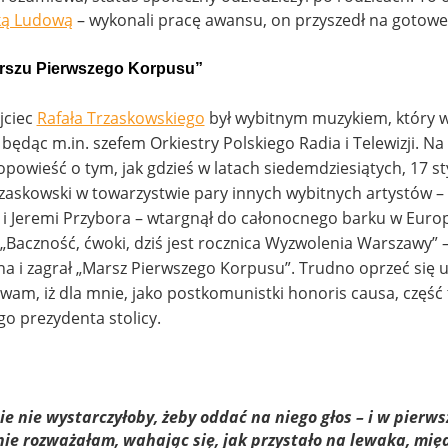
ką Ludową
– wykonali pracę awansu, on przyszedł na gotowe
rszu Pierwszego Korpusu”
ojciec
Rafała Trzaskowskiego
był wybitnym muzykiem, który w
 będąc m.in. szefem Orkiestry Polskiego Radia i Telewizji. N
powieść o tym, jak gdzieś w latach siedemdziesiątych, 17 s
zaskowski w towarzystwie pary innych wybitnych artystów – 
 i Jeremi Przybora – wtargnął do całonocnego barku w Europ
Baczność, ćwoki, dziś jest rocznica Wyzwolenia Warszawy” 
na i zagrał „Marsz Pierwszego Korpusu”. Trudno oprzeć się u
krywam, iż dla mnie, jako postkomunistki honoris causa, część
o prezydenta stolicy.
ie nie wystarczyłoby, żeby oddać na niego głos – i w pierws
nie rozważałam, wahając się, jak przystało na lewaka, mię