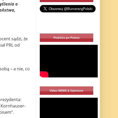
ślenia o
państwa,
cent sądzi, że
Podróże po Polsce
niał PRL od
obą – a nie, co
Video NEWS & Opinions
rezydenta:
 Kornhauser-
pisem”.