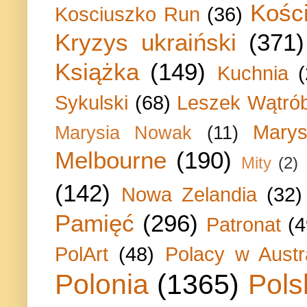
Kości
Kosciuszko Run
(36)
Kryzys ukraiński
(371)
Książka
(149)
Kuchnia
Sykulski
(68)
Leszek Wątrób
Marys
Marysia Nowak
(11)
Melbourne
(190)
Mity
(2)
(142)
Nowa Zelandia
(32)
Pamięć
(296)
Patronat
(4
PolArt
(48)
Polacy w Austra
Polonia
(1365)
Pols