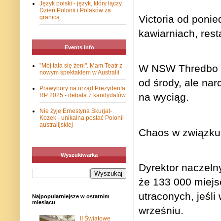
Język polski - język, który łączy.
Dzień Polonii i Polaków za
Victoria
od ponie
granicą
kawiarniach, res
Events Info
"Mój tata się żeni". Mam Teatr z
W NSW Thredbo ot
nowym spektaklem w Australii
od środy, ale nar
Prawybory na urząd Prezydenta
na wyciąg.
RP 2025 - debata 7 kandydatów
Nie żyje Ernestyna Skurjat-
Kozek - unikalna postać Polonii
australijskiej
Chaos w związku
Wyszukiwarka
Dyrektor naczeln
że 133 000 miejsc
utraconych, jeśl
Najpopularniejsze w ostatnim
miesiącu
wrześniu.
II Światowe