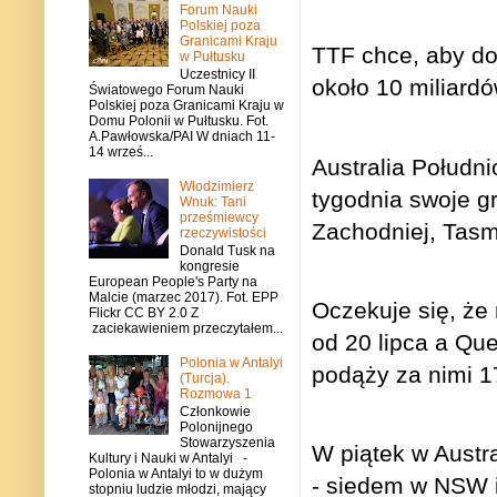
Forum Nauki
Polskiej poza
Granicami Kraju
TTF chce, aby dot
w Pułtusku
Uczestnicy II
około 10 miliardó
Światowego Forum Nauki
Polskiej poza Granicami Kraju w
Domu Polonii w Pułtusku. Fot.
A.Pawłowska/PAI W dniach 11-
14 wrześ...
Australia Południ
Włodzimierz
tygodnia swoje g
Wnuk: Tani
prześmiewcy
Zachodniej, Tasm
rzeczywistości
Donald Tusk na
kongresie
European People's Party na
Malcie (marzec 2017). Fot. EPP
Oczekuje się, że
Flickr CC BY 2.0 Z
zaciekawieniem przeczytałem...
od 20 lipca a Qu
Polonia w Antalyi
podąży za nimi 17
(Turcja).
Rozmowa 1
Członkowie
Polonijnego
Stowarzyszenia
W piątek w Austr
Kultury i Nauki w Antalyi -
Polonia w Antalyi to w dużym
- siedem w NSW i 
stopniu ludzie młodzi, mający