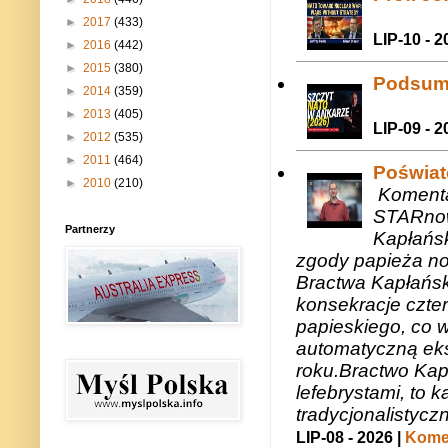
►
2017
(433)
LIP-10 - 2
►
2016
(442)
►
2015
(380)
Podsum
►
2014
(359)
►
2013
(405)
LIP-09 - 2
►
2012
(535)
►
2011
(464)
Poświat
►
2010
(210)
Komenta
STARnow
Partnerzy
Kapłańsk
zgody papieża n
Bractwa Kapłańsk
konsekracje czte
papieskiego, co w
automatyczną eks
roku.Bractwo Ka
lefebrystami, to
tradycjonalistycz
LIP-08 - 2026 |
Komen