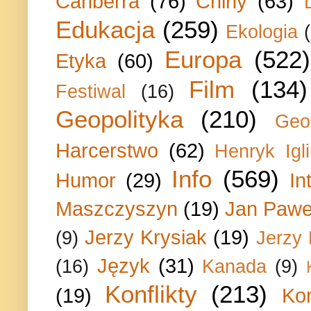
Canberra
(76)
Chiny
(63)
Edukacja
(259)
Ekologia
Europa
(522)
Etyka
(60)
Film
(134)
Festiwal
(16)
Geopolityka
(210)
Geo
Harcerstwo
(62)
Henryk Igli
Info
(569)
Humor
(29)
In
Maszczyszyn
(19)
Jan Paweł
Jerzy Krysiak
(19)
(9)
Jerzy
Język
(31)
(16)
Kanada
(9)
Konflikty
(213)
(19)
Ko