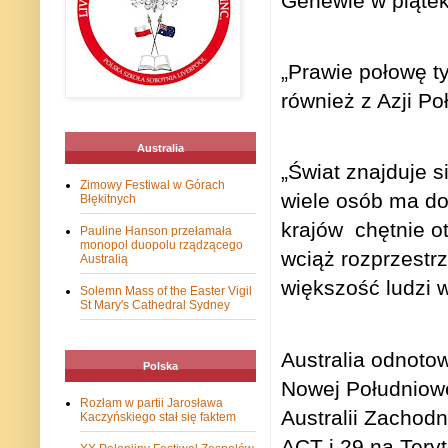
Genewie w piątek
„Prawie połowę t
również z Azji Po
Australia
„Świat znajduje s
Zimowy Festiwal w Górach
wiele osób ma do
Błękitnych
krajów
chętnie o
Pauline Hanson przełamała
monopol duopolu rządzącego
wciąż rozprzestrz
Australią
większość ludzi w
Solemn Mass of the Easter Vigil
St Mary's Cathedral Sydney
Australia odnoto
Polska
Nowej Południowe
Rozłam w partii Jarosława
Australii Zachodn
Kaczyńskiego stał się faktem
ACT i 29 na Tery