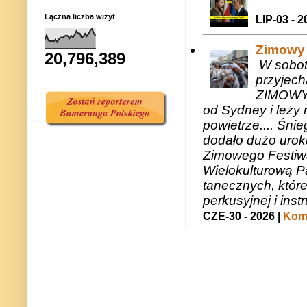
Łączna liczba wizyt
LIP-03 - 2
Zimowy 
20,796,389
W sobotę
przyjech
ZIMOWY 
od Sydney i leży 
powietrze.... Śni
dodało dużo uroku
Zimowego Festiwal
Wielokulturową P
tanecznych, któr
perkusyjnej i in
CZE-30 - 2026 |
Kome