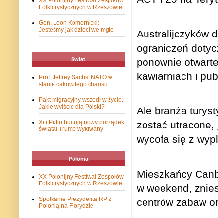
XX Polonijny Festiwal Zespołów
Folklorystycznych w Rzeszowie
Gen. Leon Komornicki:
Jesteśmy jak dzieci we mgle
Australijczyków d
ograniczeń dotyc
ponownie otwarte
Świat
kawiarniach i pu
Prof. Jeffrey Sachs: NATO w
stanie cakowitego chaosu
Pakt migracyjny wszedł w życie.
Jakie wyjście dla Polski?
Ale branża turyst
Xi i Putin budują nowy porządek
zostać utracone, 
świata! Trump wykiwany
wycofa się z wyp
Polonia
Mieszkańcy Canbe
XX Polonijny Festiwal Zespołów
Folklorystycznych w Rzeszowie
w weekend, znies
Spotkanie Prezydenta RP z
centrów zabaw o
Polonią na Florydzie