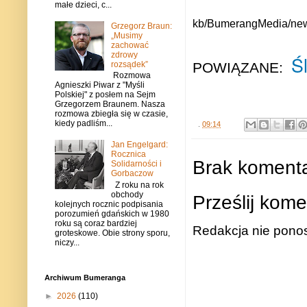
małe dzieci, c...
kb/BumerangMedia/ne
Grzegorz Braun:
„Musimy
zachować
zdrowy
Ś
POWIĄZANE:
rozsądek”
Rozmowa
Agnieszki Piwar z "Myśli
Polskiej" z posłem na Sejm
Grzegorzem Braunem. Nasza
rozmowa zbiegła się w czasie,
kiedy padliśm...
.
09:14
Jan Engelgard:
Rocznica
Brak komenta
Solidarności i
Gorbaczow
Z roku na rok
obchody
Prześlij kome
kolejnych rocznic podpisania
porozumień gdańskich w 1980
roku są coraz bardziej
Redakcja nie ponos
groteskowe. Obie strony sporu,
niczy...
Archiwum Bumeranga
►
2026
(110)