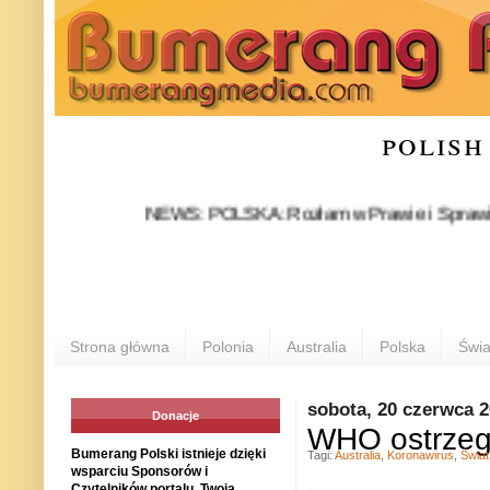
polish
NEWS: POLSKA: Rozłam w Prawie i Sprawiedliwości
Strona główna
Polonia
Australia
Polska
Świa
sobota, 20 czerwca 
Donacje
WHO ostrzega
Bumerang Polski istnieje dzięki
Tagi:
Australia
,
Koronawirus
,
Świat
wsparciu Sponsorów i
Czytelników portalu. Twoja