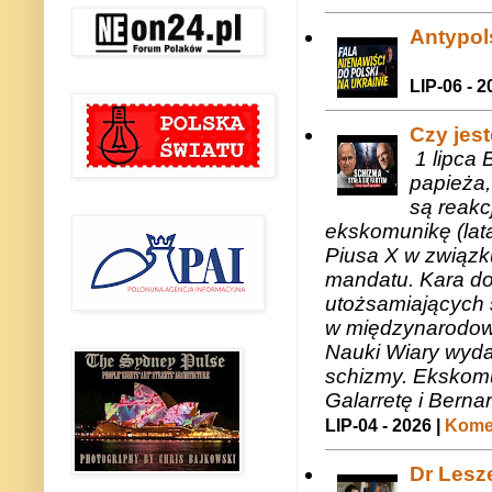
Antypols
LIP-06 - 2
Czy jes
1 lipca 
papieża,
są reakc
ekskomunikę (lat
Piusa X w związk
mandatu. Kara do
utożsamiających 
w międzynarodow
Nauki Wiary wyda
schizmy. Ekskomu
Galarretę i Bernar
LIP-04 - 2026 |
Komen
Dr Lesze