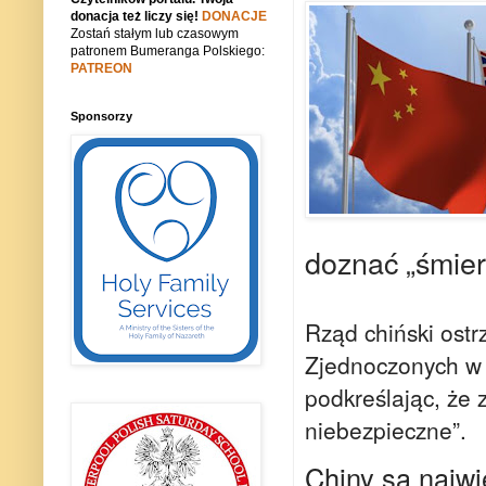
donacja też liczy się!
DONACJE
Zostań stałym lub czasowym
patronem Bumeranga Polskiego:
PATREON
Sponsorzy
doznać „śmier
Rząd chiński ostr
Zjednoczonych w 
podkreślając, że
niebezpieczne”.
Chiny są najw