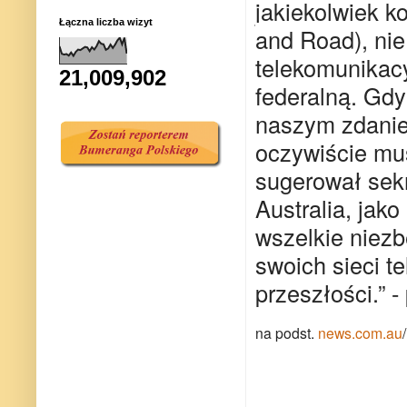
jakiekolwiek k
Łączna liczba wizyt
and Road)
, ni
telekomunikacy
21,009,902
federalną.
Gdyb
naszym zdaniem
oczywiście mus
sugerował sek
Australia, jako
wszelkie niez
swoich sieci t
przeszłości.” 
na podst.
news.com.au