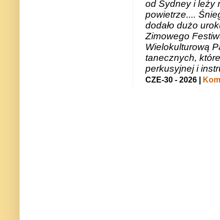
od Sydney i leży 
powietrze.... Śni
dodało dużo uroku
Zimowego Festiwal
Wielokulturową P
tanecznych, któr
perkusyjnej i in
CZE-30 - 2026 |
Kome