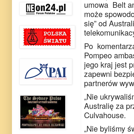
umowa Belt an
może spowodow
się” od Austral
telekomunikac
Po komentarza
Pompeo ambasa
jego kraj jest 
zapewni bezpi
partnerów wyw
„Nie ukrywali
Australię za p
Culvahouse.
„Nie byliśmy ś