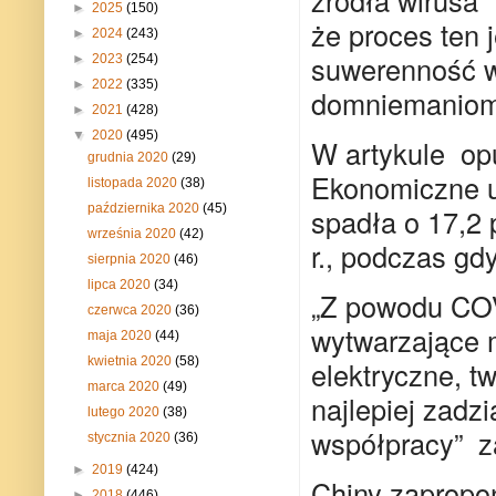
►
2025
(150)
że ​​proces ten
►
2024
(243)
suwerenność ws
►
2023
(254)
►
2022
(335)
domniemaniom
►
2021
(428)
▼
2020
(495)
W artykule op
grudnia 2020
(29)
Ekonomiczne u
listopada 2020
(38)
października 2020
(45)
spadła o 17,2
września 2020
(42)
r., podczas gdy
sierpnia 2020
(46)
lipca 2020
(34)
„Z powodu COV
czerwca 2020
(36)
wytwarzające m
maja 2020
(44)
kwietnia 2020
(58)
elektryczne, t
marca 2020
(49)
najlepiej zadzi
lutego 2020
(38)
współpracy” 
stycznia 2020
(36)
►
2019
(424)
Chiny zapropo
►
2018
(446)