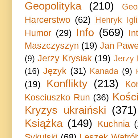
Geopolityka
(210)
Geo
Harcerstwo
(62)
Henryk Igli
Info
(569)
Humor
(29)
In
Maszczyszyn
(19)
Jan Paweł
Jerzy Krysiak
(19)
(9)
Jerzy
Język
(31)
(16)
Kanada
(9)
Konflikty
(213)
(19)
Ko
Kości
Kosciuszko Run
(36)
Kryzys ukraiński
(371)
Książka
(149)
Kuchnia
Sykulski
(68)
Leszek Wątrób