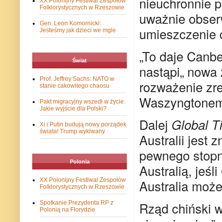
nieuchronnie p
XX Polonijny Festiwal Zespołów
Folklorystycznych w Rzeszowie
uważnie obser
Gen. Leon Komornicki:
umieszczenie ch
Jesteśmy jak dzieci we mgle
„To daje Canbe
Świat
nastąpi„ nowa 
Prof. Jeffrey Sachs: NATO w
rozważenie zr
stanie cakowitego chaosu
Waszyngtonem
Pakt migracyjny wszedł w życie.
Jakie wyjście dla Polski?
Dalej
Global T
Xi i Putin budują nowy porządek
świata! Trump wykiwany
Australii jest
pewnego stopn
Polonia
Australią, jeś
XX Polonijny Festiwal Zespołów
Australia może
Folklorystycznych w Rzeszowie
Rząd chiński w
Spotkanie Prezydenta RP z
Polonią na Florydzie