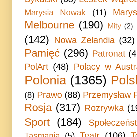
Marys
Marysia Nowak
(11)
Melbourne
(190)
Mity
(2)
(142)
Nowa Zelandia
(32)
Pamięć
(296)
Patronat
(4
PolArt
(48)
Polacy w Austra
Polonia
(1365)
Pols
Prawo
(88)
Przemysław P
(8)
Rosja
(317)
Rozrywka
(1
Sport
(184)
Społeczeńs
Teatr
(106)
T
Tasmania
(5)