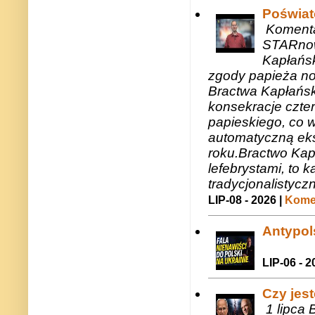
Poświat
Komenta
STARnow
Kapłańsk
zgody papieża n
Bractwa Kapłańsk
konsekracje czte
papieskiego, co w
automatyczną eks
roku.Bractwo Ka
lefebrystami, to
tradycjonalistycz
LIP-08 - 2026 |
Komen
Antypols
LIP-06 - 2
Czy jes
1 lipca 