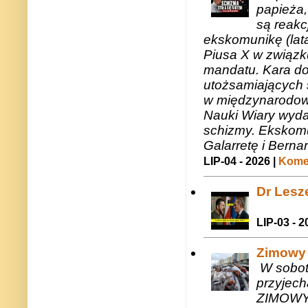
papieża,
są reakc
ekskomunikę (lat
Piusa X w związk
mandatu. Kara do
utożsamiających 
w międzynarodow
Nauki Wiary wyda
schizmy. Ekskomu
Galarretę i Bernar
LIP-04 - 2026 |
Komen
Dr Lesze
LIP-03 - 2
Zimowy 
W sobotę
przyjech
ZIMOWY 