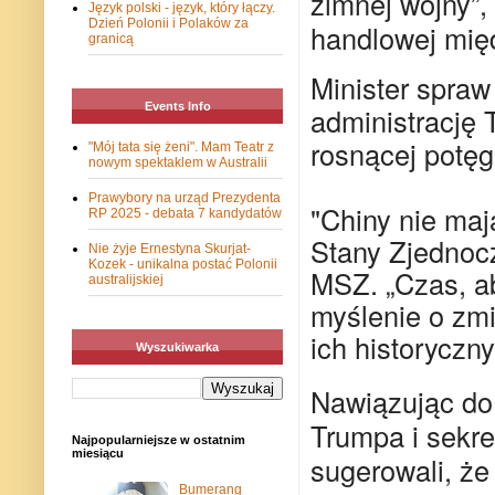
zimnej wojny”
Język polski - język, który łączy.
Dzień Polonii i Polaków za
handlowej mię
granicą
Minister spraw
Events Info
administrację 
rosnącej potęg
"Mój tata się żeni". Mam Teatr z
nowym spektaklem w Australii
Prawybory na urząd Prezydenta
"Chiny nie maj
RP 2025 - debata 7 kandydatów
Stany Zjednocz
Nie żyje Ernestyna Skurjat-
Kozek - unikalna postać Polonii
MSZ. „Czas, a
australijskiej
myślenie o zmi
ich historyczn
Wyszukiwarka
Nawiązując do
Trumpa i sekre
Najpopularniejsze w ostatnim
miesiącu
sugerowali, że
Bumerang