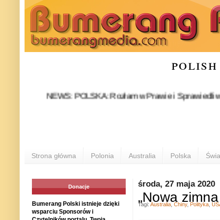
polish
NEWS: POLSKA: Rozłam w Prawie i Sprawiedliwości stał 
PO
Strona główna
Polonia
Australia
Polska
Świa
środa, 27 maja 2020
Donacje
„Nowa zimna 
Bumerang Polski istnieje dzięki
Tagi:
Australia
,
Chiny
,
Polityka
,
US
wsparciu Sponsorów i
Czytelników portalu. Twoja