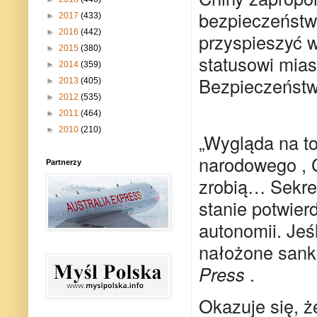
bezpieczeństw
►
2017
(433)
►
2016
(442)
przyspieszyć 
►
2015
(380)
statusowi mias
►
2014
(359)
Bezpieczeńst
►
2013
(405)
►
2012
(535)
►
2011
(464)
►
2010
(210)
„Wygląda na t
narodowego , C
Partnerzy
zrobią… Sekre
stanie potwier
autonomii. Jeś
nałożone sank
Press
.
Okazuje się, ż