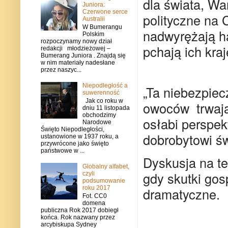
dla świata, Wa
Juniora:
Czerwone serce
polityczne na
Australii
W Bumerangu
nadwyrężają h
Polskim
rozpoczynamy nowy dział
pchają ich kra
redakcji młodzieżowej –
Bumerang Juniora . Znajdą się
w nim materiały nadesłane
przez naszyc...
Niepodległość a
„Ta niebezpiecz
suwerenność
Jak co roku w
owoców trwają
dniu 11 listopada
obchodzimy
osłabi perspek
Narodowe
Święto Niepodległości,
dobrobytowi św
ustanowione w 1937 roku, a
przywrócone jako święto
państwowe w ...
Dyskusja na te
Globalny alfabet,
gdy skutki gos
czyli
podsumowanie
roku 2017
dramatyczne.
Fot. CC0
domena
publiczna Rok 2017 dobiegł
końca. Rok nazwany przez
arcybiskupa Sydney