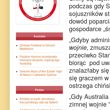
podczas gdy S
sojuszników st
dowód poparcia 
gospodarce „śm
Australia
„Gdyby admini
wojnie
, zmusz
Zimowy Festiwal w Górach
Błękitnych
przeciwko Sta
Pauline Hanson przełamała
biorąc
pod uwa
monopol duopolu rządzącego
Australią
znalazłaby się 
Solemn Mass of the Easter Vigil
się graczem w 
St Mary's Cathedral Sydney
ostrzega chińs
Polska
„Gdy Australi
Rozłam w partii Jarosława
zimnej wojnie 
Kaczyńskiego stał się faktem