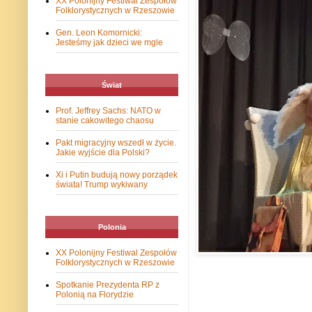
XX Polonijny Festiwal Zespołów
Folklorystycznych w Rzeszowie
Gen. Leon Komornicki:
Jesteśmy jak dzieci we mgle
Świat
Prof. Jeffrey Sachs: NATO w
stanie cakowitego chaosu
Pakt migracyjny wszedł w życie.
Jakie wyjście dla Polski?
Xi i Putin budują nowy porządek
świata! Trump wykiwany
Polonia
XX Polonijny Festiwal Zespołów
Folklorystycznych w Rzeszowie
Spotkanie Prezydenta RP z
Polonią na Florydzie