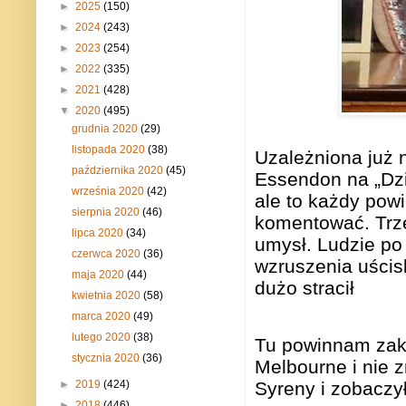
►
2025
(150)
►
2024
(243)
►
2023
(254)
►
2022
(335)
►
2021
(428)
▼
2020
(495)
grudnia 2020
(29)
listopada 2020
(38)
Uzależniona już 
października 2020
(45)
Essendon na „Dzi
września 2020
(42)
ale to każdy pow
sierpnia 2020
(46)
komentować. Trze
lipca 2020
(34)
umysł. Ludzie po 
czerwca 2020
(36)
wzruszenia uścisk
maja 2020
(44)
dużo stracił
kwietnia 2020
(58)
marca 2020
(49)
lutego 2020
(38)
Tu powinnam zako
stycznia 2020
(36)
Melbourne i nie 
►
2019
(424)
Syreny i zobaczy
►
2018
(446)