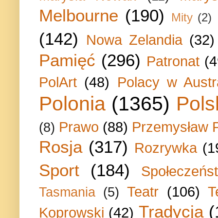
Melbourne
(190)
Mity
(2)
(142)
Nowa Zelandia
(32)
Pamięć
(296)
Patronat
(4
PolArt
(48)
Polacy w Austra
Polonia
(1365)
Pols
Prawo
(88)
Przemysław P
(8)
Rosja
(317)
Rozrywka
(1
Sport
(184)
Społeczeńs
Teatr
(106)
T
Tasmania
(5)
Tradycja
(
Koprowski
(42)