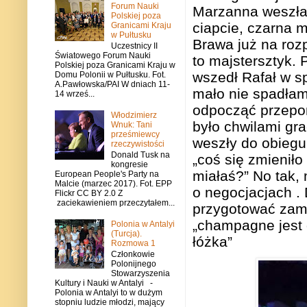
Forum Nauki
Marzanna weszła 
Polskiej poza
ciapcie, czarna 
Granicami Kraju
w Pułtusku
Brawa już na ro
Uczestnicy II
Światowego Forum Nauki
to majstersztyk.
Polskiej poza Granicami Kraju w
wszedł Rafał w s
Domu Polonii w Pułtusku. Fot.
A.Pawłowska/PAI W dniach 11-
mało nie spadłam
14 wrześ...
odpocząć przepon
Włodzimierz
było chwilami gr
Wnuk: Tani
prześmiewcy
weszły do obiegu 
rzeczywistości
Donald Tusk na
„coś się zmieniło
kongresie
miałaś?” No tak
European People's Party na
Malcie (marzec 2017). Fot. EPP
o negocjacjach .
Flickr CC BY 2.0 Z
zaciekawieniem przeczytałem...
przygotować zam
„champagne jest
Polonia w Antalyi
(Turcja).
łóżka”
Rozmowa 1
Członkowie
Polonijnego
Stowarzyszenia
Kultury i Nauki w Antalyi -
Polonia w Antalyi to w dużym
stopniu ludzie młodzi, mający