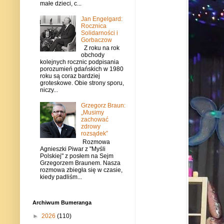
małe dzieci, c...
Jan Engelgard:
Rocznica
Solidarności i
Gorbaczow
Z roku na rok
obchody
kolejnych rocznic podpisania
porozumień gdańskich w 1980
roku są coraz bardziej
groteskowe. Obie strony sporu,
niczy...
Grzegorz Braun:
„Musimy
zachować
zdrowy
rozsądek”
Rozmowa
Agnieszki Piwar z "Myśli
Polskiej" z posłem na Sejm
Grzegorzem Braunem. Nasza
rozmowa zbiegła się w czasie,
kiedy padliśm...
Archiwum Bumeranga
►
2026
(110)