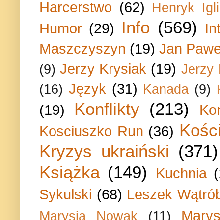
Harcerstwo
(62)
Henryk Igli
Info
(569)
Humor
(29)
In
Maszczyszyn
(19)
Jan Paweł
Jerzy Krysiak
(19)
(9)
Jerzy
Język
(31)
(16)
Kanada
(9)
Konflikty
(213)
(19)
Ko
Kości
Kosciuszko Run
(36)
Kryzys ukraiński
(371)
Książka
(149)
Kuchnia
Sykulski
(68)
Leszek Wątrób
Marys
Marysia Nowak
(11)