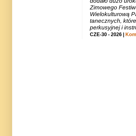
dodało dużo uroku
Zimowego Festiwal
Wielokulturową P
tanecznych, któr
perkusyjnej i in
CZE-30 - 2026 |
Kome