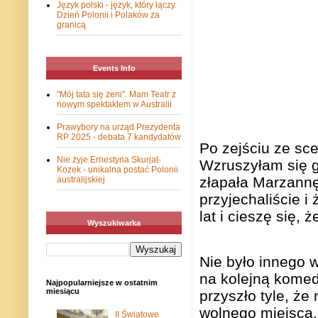
Język polski - język, który łączy.
Dzień Polonii i Polaków za
granicą
Events Info
"Mój tata się żeni". Mam Teatr z
nowym spektaklem w Australii
Prawybory na urząd Prezydenta
RP 2025 - debata 7 kandydatów
Po zejściu ze sce
Nie żyje Ernestyna Skurjat-
Wzruszyłam się g
Kozek - unikalna postać Polonii
złapała Marzann
australijskiej
przyjechaliście i
lat i cieszę się,
Wyszukiwarka
Nie było innego 
na kolejną komed
Najpopularniejsze w ostatnim
miesiącu
przyszło tyle, że
wolnego miejsca.
II Światowe