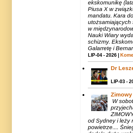
ekskomunikę (lat
Piusa X w związk
mandatu. Kara do
utożsamiających 
w międzynarodow
Nauki Wiary wyda
schizmy. Ekskomu
Galarretę i Bernar
LIP-04 - 2026 |
Komen
Dr Lesze
LIP-03 - 2
Zimowy 
W sobotę
przyjech
ZIMOWY 
od Sydney i leży 
powietrze.... Śni