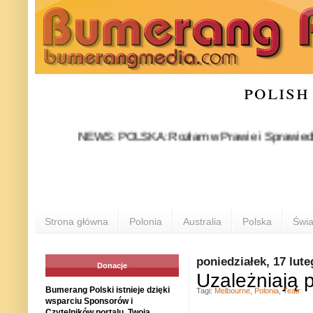
polish
NEWS: POLSKA: Rozłam w Prawie i Sprawiedliwości sta
Strona główna
Polonia
Australia
Polska
Świa
poniedziałek, 17 lut
Donacje
Uzależniają 
Bumerang Polski istnieje dzięki
Tagi:
Melbourne
,
Polonia
,
Teatr
wsparciu Sponsorów i
Czytelników portalu. Twoja