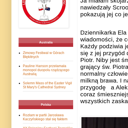
Ja miałam skojar
nawiedzały Scro
pokazują jej co j
Dziennikarka Ela
wiadomości, że co
Australia
Każdy podziwia je
się z jej przygód
Zimowy Festiwal w Górach
Błękitnych
Piotr. Niby jest 
grający św. Piot
Pauline Hanson przełamała
monopol duopolu rządzącego
normalny człowie
Australią
milkną brawa. I 
Solemn Mass of the Easter Vigil
przygodę
a Alek
St Mary's Cathedral Sydney
coraz śmieszniejs
wszystkich zaska
Polska
Rozłam w partii Jarosława
Kaczyńskiego stał się faktem