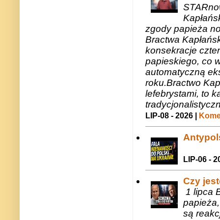
STARnow
Kapłańsk
zgody papieża n
Bractwa Kapłańsk
konsekracje czte
papieskiego, co w
automatyczną eks
roku.Bractwo Ka
lefebrystami, to
tradycjonalistycz
LIP-08 - 2026 |
Komen
Antypols
LIP-06 - 2
Czy jes
1 lipca 
papieża,
są reakc