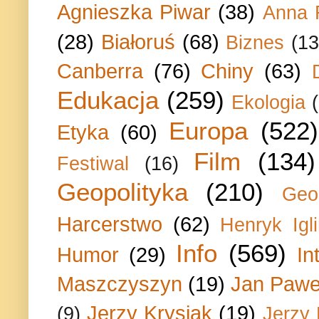
Agnieszka Piwar
(38)
Anna 
(28)
Białoruś
(68)
Biznes
(13
Canberra
(76)
Chiny
(63)
Edukacja
(259)
Ekologia
Europa
(522)
Etyka
(60)
Film
(134)
Festiwal
(16)
Geopolityka
(210)
Geo
Harcerstwo
(62)
Henryk Igli
Info
(569)
Humor
(29)
In
Maszczyszyn
(19)
Jan Paweł
Jerzy Krysiak
(19)
(9)
Jerzy