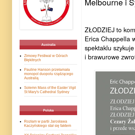
Melbourne i S
ZŁODZIEJ to kome
Erica Chappella 
Australia
spektaklu szykuje
i brawurowe zwrot
Zimowy Festiwal w Górach
Błękitnych
Pauline Hanson przełamała
monopol duopolu rządzącego
Australią
Solemn Mass of the Easter Vigil
St Mary's Cathedral Sydney
Polska
Rozłam w partii Jarosława
Kaczyńskiego stał się faktem