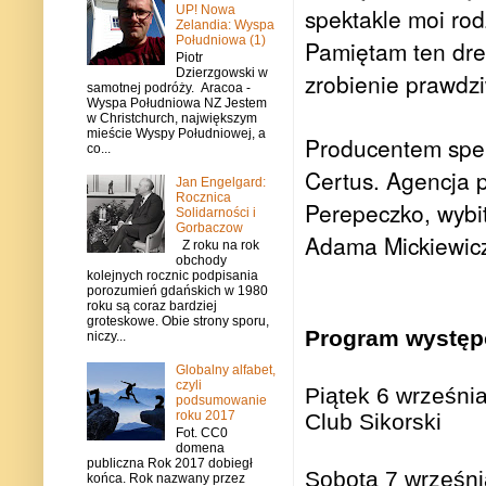
UP! Nowa
spektakle moi rod
Zelandia: Wyspa
Południowa (1)
Pamiętam ten dres
Piotr
Dzierzgowski w
zrobienie prawdz
samotnej podróży. Aracoa -
Wyspa Południowa NZ Jestem
w Christchurch, największym
mieście Wyspy Południowej, a
Producentem spekt
co...
Certus. Agencja p
Jan Engelgard:
Rocznica
Perepeczko, wybit
Solidarności i
Gorbaczow
Adama Mickiewic
Z roku na rok
obchody
kolejnych rocznic podpisania
porozumień gdańskich w 1980
roku są coraz bardziej
groteskowe. Obie strony sporu,
Program występ
niczy...
Globalny alfabet,
czyli
Piątek 6 wrześni
podsumowanie
roku 2017
Club Sikorski
Fot. CC0
domena
publiczna Rok 2017 dobiegł
Sobota 7 wrześn
końca. Rok nazwany przez