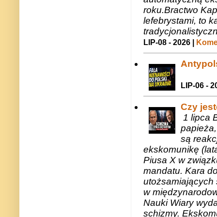
roku.Bractwo Ka
lefebrystami, to
tradycjonalistycz
LIP-08 - 2026 |
Komen
Antypols
LIP-06 - 2
Czy jes
1 lipca 
papieża,
są reakc
ekskomunikę (lat
Piusa X w związk
mandatu. Kara do
utożsamiających 
w międzynarodow
Nauki Wiary wyda
schizmy. Ekskomu