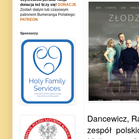
donacja też liczy się!
DONACJE
Zostań stałym lub czasowym
patronem Bumeranga Polskiego:
PATREON
Sponsorzy
Dancewicz, Ra
zespół polski