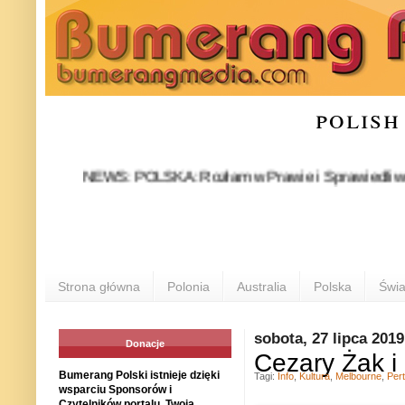
polish
NEWS: POLSKA: Rozłam w Prawie i Sprawiedliwości stał s
PO
Strona główna
Polonia
Australia
Polska
Świa
sobota, 27 lipca 2019
Donacje
Cezary Żak i "
Bumerang Polski istnieje dzięki
Tagi:
Info
,
Kultura
,
Melbourne
,
Per
wsparciu Sponsorów i
Czytelników portalu. Twoja