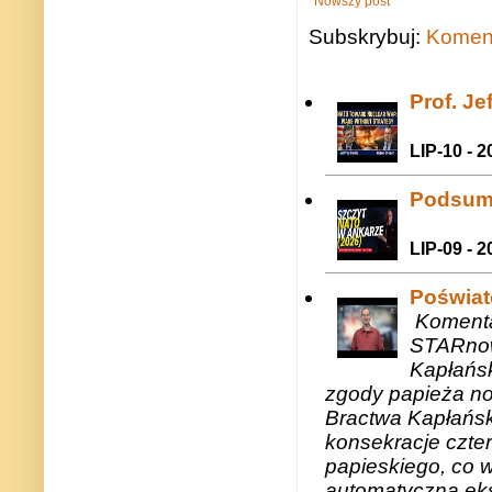
Nowszy post
Subskrybuj:
Koment
Prof. J
LIP-10 - 2
Podsum
LIP-09 - 2
Poświat
Komenta
STARnow
Kapłańsk
zgody papieża n
Bractwa Kapłańsk
konsekracje czte
papieskiego, co w
automatyczną eks