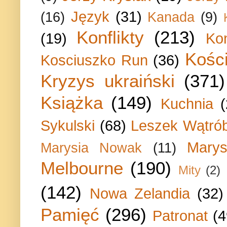
Język
(31)
(16)
Kanada
(9)
Konflikty
(213)
(19)
Ko
Kości
Kosciuszko Run
(36)
Kryzys ukraiński
(371)
Książka
(149)
Kuchnia
Sykulski
(68)
Leszek Wątrób
Marys
Marysia Nowak
(11)
Melbourne
(190)
Mity
(2)
(142)
Nowa Zelandia
(32)
Pamięć
(296)
Patronat
(4