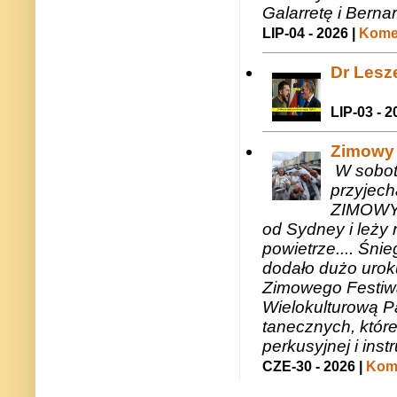
Galarretę i Bernar
LIP-04 - 2026 |
Komen
Dr Lesze
LIP-03 - 2
Zimowy 
W sobotę
przyjech
ZIMOWY 
od Sydney i leży 
powietrze.... Śni
dodało dużo uroku
Zimowego Festiwal
Wielokulturową P
tanecznych, któr
perkusyjnej i in
CZE-30 - 2026 |
Kome