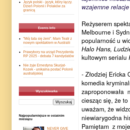
Język polski - język, który łączy.
wzajemne relacje
Dzień Polonii i Polaków za
granicą
Reżyserem spektak
Events Info
Melbourne i Sydney
popularność u wi
"Mój tata się żeni". Mam Teatr z
nowym spektaklem w Australii
Halo Hans, Ludzi
Prawybory na urząd Prezydenta
kultowym serialu
RP 2025 - debata 7 kandydatów
Nie żyje Ernestyna Skurjat-
Kozek - unikalna postać Polonii
- Złodziej Ericka 
australijskiej
komedia kryminaln
zaproponowała mi 
Wyszukiwarka
ciesząc się, że to
uważam, że widzow
niewiarygodna his
Najpopularniejsze w ostatnim
miesiącu
Pamiętam z mojeg
NEVER GIVE