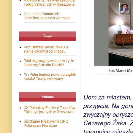
XX Polonijny Festiwal Zespołów
Folklorystycznych w Rzeszowie
Gen. Leon Komornicki:
Jesteśmy jak dzieci we mgle
Świat
Prof. Jeffrey Sachs: NATO w
stanie cakowitego chaosu
Pakt migracyjny wszedł w życie.
Jakie wyjście dla Polski?
Xi i Putin budują nowy porządek
świata! Trump wykiwany
Dom za miastem, 
Polonia
przyjęcia. Na gor
XX Polonijny Festiwal Zespołów
zwyczajny oprysze
Folklorystycznych w Rzeszowie
Cezarego Żaka. Z
Spotkanie Prezydenta RP z
Polonią na Florydzie
tajemnice mieszka