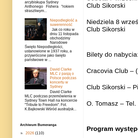
arcybiskupa Sydney
Club Sikorski
Anthonego Fishera "rokiem
straszliwym...
Niepodległość a
Niedziela 8 wrze
suwerenność
Club Sikorski
Jak co roku w
dniu 11 listopada
obchodzimy
Narodowe
Święto Niepodległości,
ustanowione w 1937 roku, a
Bilety do nabycia
przywrócone jako święto
państwowe w ...
David Clarke
Cracovia Club – 
MLC z pasją o
Polsce podczas
koncertu w
Club Sikorski – 
Sydney
David Clarke
MLC podczas przemówienia w
Sydney Town Hall na koncercie
O. Tomasz – Tel.
"Tribute to Freedom". Fot.
K.Bajkowski Wśród australjsk...
Archiwum Bumeranga
Program występ
►
2026
(110)