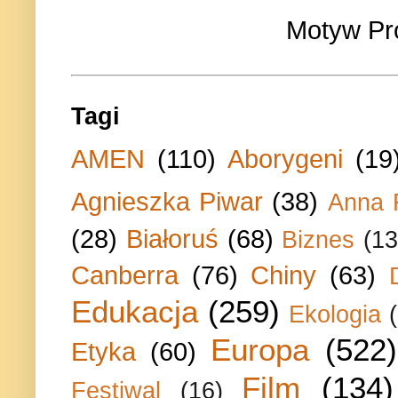
Motyw Pr
Tagi
AMEN
(110)
Aborygeni
(19
Agnieszka Piwar
(38)
Anna 
(28)
Białoruś
(68)
Biznes
(13
Canberra
(76)
Chiny
(63)
Edukacja
(259)
Ekologia
Europa
(522)
Etyka
(60)
Film
(134)
Festiwal
(16)