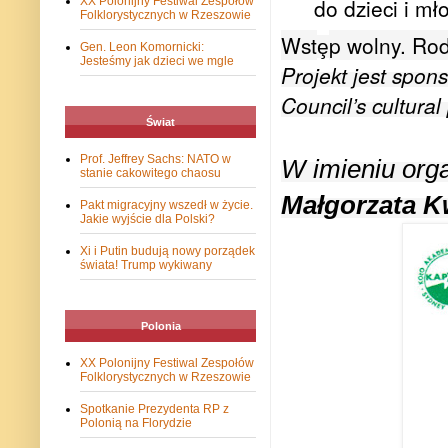
do dzieci i mł
XX Polonijny Festiwal Zespołów
Folklorystycznych w Rzeszowie
Wst
p wolny. Rod
ȩ
Gen. Leon Komornicki:
Jesteśmy jak dzieci we mgle
Projekt jest spo
Council’s cultur
Świat
Prof. Jeffrey Sachs: NATO w
W imieniu org
stanie cakowitego chaosu
Małgorzata K
Pakt migracyjny wszedł w życie.
Jakie wyjście dla Polski?
Xi i Putin budują nowy porządek
świata! Trump wykiwany
Polonia
XX Polonijny Festiwal Zespołów
Folklorystycznych w Rzeszowie
Spotkanie Prezydenta RP z
Polonią na Florydzie