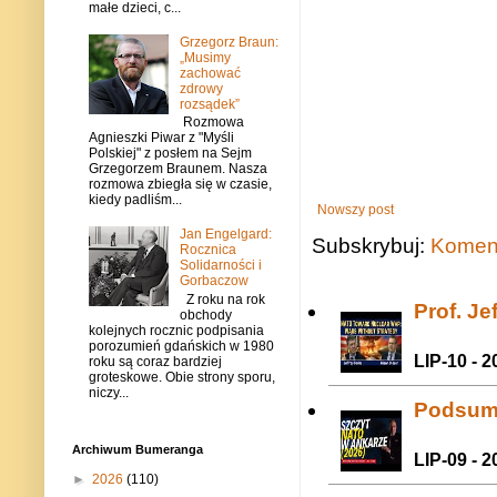
małe dzieci, c...
Grzegorz Braun:
„Musimy
zachować
zdrowy
rozsądek”
Rozmowa
Agnieszki Piwar z "Myśli
Polskiej" z posłem na Sejm
Grzegorzem Braunem. Nasza
rozmowa zbiegła się w czasie,
kiedy padliśm...
Nowszy post
Jan Engelgard:
Subskrybuj:
Koment
Rocznica
Solidarności i
Gorbaczow
Z roku na rok
Prof. J
obchody
kolejnych rocznic podpisania
porozumień gdańskich w 1980
LIP-10 - 2
roku są coraz bardziej
groteskowe. Obie strony sporu,
niczy...
Podsum
Archiwum Bumeranga
LIP-09 - 2
►
2026
(110)