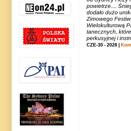
powietrze.... Śni
dodało dużo uroku
Zimowego Festiwal
Wielokulturową P
tanecznych, któr
perkusyjnej i in
CZE-30 - 2026 |
Kome