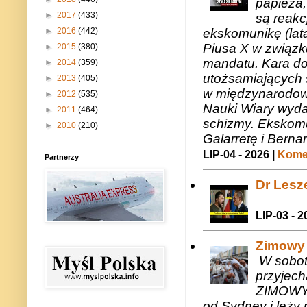
papieża,
►
2017
(433)
są reakc
►
2016
(442)
ekskomunikę (lat
Piusa X w związk
►
2015
(380)
mandatu. Kara do
►
2014
(359)
utożsamiających 
►
2013
(405)
w międzynarodow
►
2012
(535)
Nauki Wiary wyda
►
2011
(464)
schizmy. Ekskomu
►
2010
(210)
Galarretę i Bernar
LIP-04 - 2026 |
Komen
Partnerzy
Dr Lesze
LIP-03 - 2
Zimowy 
W sobotę
przyjech
ZIMOWY 
od Sydney i leży 