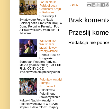
Forum Nauki
.
16:30
Polskiej poza
Granicami Kraju
w Pułtusku
Uczestnicy II
Brak komenta
Światowego Forum Nauki
Polskiej poza Granicami Kraju w
Domu Polonii w Pułtusku. Fot.
A.Pawłowska/PAI W dniach 11-
Prześlij kome
14 wrześ...
Włodzimierz
Redakcja nie ponos
Wnuk: Tani
prześmiewcy
rzeczywistości
Donald Tusk na
kongresie
European People's Party na
Malcie (marzec 2017). Fot. EPP
Flickr CC BY 2.0 Z
zaciekawieniem przeczytałem...
Polonia w Antalyi
(Turcja).
Rozmowa 1
Członkowie
Polonijnego
Stowarzyszenia
Kultury i Nauki w Antalyi -
Polonia w Antalyi to w dużym
stopniu ludzie młodzi, mający