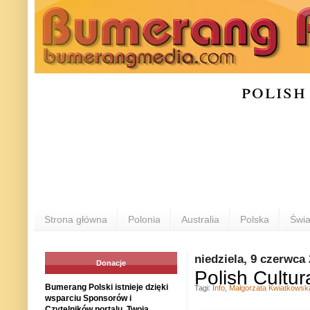
polish
Strona główna
Polonia
Australia
Polska
Świa
niedziela, 9 czerwca
Donacje
Polish Cultu
Bumerang Polski istnieje dzięki
Tagi:
Info
,
Małgorzata Kwiatkowsk
wsparciu Sponsorów i
Czytelników portalu. Twoja