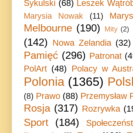
Sykulski
(68)
Leszek Wątrób
Marys
Marysia Nowak
(11)
Melbourne
(190)
Mity
(2)
(142)
Nowa Zelandia
(32)
Pamięć
(296)
Patronat
(4
PolArt
(48)
Polacy w Austra
Polonia
(1365)
Pols
Prawo
(88)
Przemysław P
(8)
Rosja
(317)
Rozrywka
(1
Sport
(184)
Społeczeńs