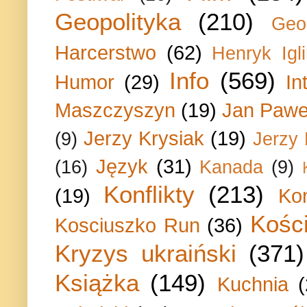
Geopolityka
(210)
Geo
Harcerstwo
(62)
Henryk Igli
Info
(569)
Humor
(29)
In
Maszczyszyn
(19)
Jan Paweł
Jerzy Krysiak
(19)
(9)
Jerzy
Język
(31)
(16)
Kanada
(9)
Konflikty
(213)
(19)
Ko
Kości
Kosciuszko Run
(36)
Kryzys ukraiński
(371)
Książka
(149)
Kuchnia