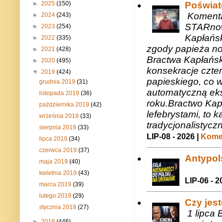
►
2025
(150)
Poświat
Komenta
►
2024
(243)
STARnow
►
2023
(254)
Kapłańsk
►
2022
(335)
zgody papieża n
►
2021
(428)
Bractwa Kapłańsk
►
2020
(495)
konsekracje czte
▼
2019
(424)
papieskiego, co w
grudnia 2019
(31)
automatyczną eks
listopada 2019
(36)
roku.Bractwo Ka
października 2019
(42)
lefebrystami, to
września 2019
(33)
tradycjonalistycz
sierpnia 2019
(33)
LIP-08 - 2026 |
Komen
lipca 2019
(34)
czerwca 2019
(37)
Antypols
maja 2019
(40)
kwietnia 2019
(43)
LIP-06 - 2
marca 2019
(39)
lutego 2019
(29)
Czy jes
stycznia 2019
(27)
1 lipca 
►
2018
(446)