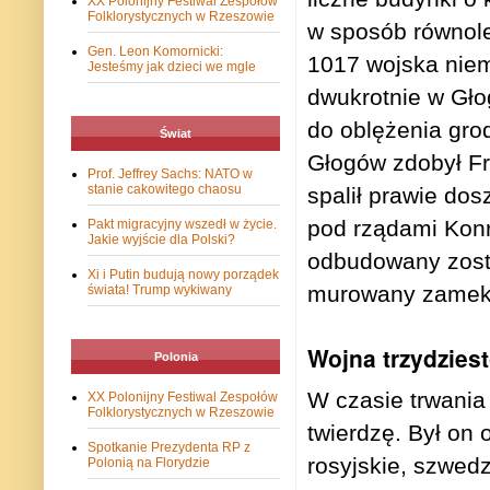
XX Polonijny Festiwal Zespołów
Folklorystycznych w Rzeszowie
w sposób równoleg
Gen. Leon Komornicki:
1017 wojska niemi
Jesteśmy jak dzieci we mgle
dwukrotnie w Gło
do oblężenia gro
Świat
Głogów zdobył Fr
Prof. Jeffrey Sachs: NATO w
stanie cakowitego chaosu
spalił prawie dos
pod rządami Kon
Pakt migracyjny wszedł w życie.
Jakie wyjście dla Polski?
odbudowany zost
Xi i Putin budują nowy porządek
murowany zamek k
świata! Trump wykiwany
Wojna trzydziest
Polonia
W czasie trwania 
XX Polonijny Festiwal Zespołów
Folklorystycznych w Rzeszowie
twierdzę. Był on 
Spotkanie Prezydenta RP z
rosyjskie, szwedz
Polonią na Florydzie