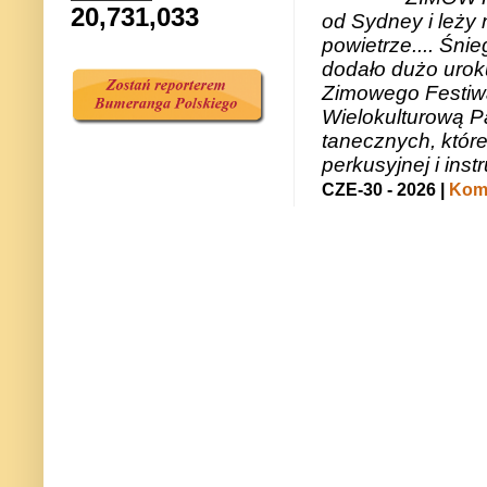
20,731,033
od Sydney i leży 
powietrze.... Śni
dodało dużo uroku
Zimowego Festiwal
Wielokulturową P
tanecznych, któr
perkusyjnej i in
CZE-30 - 2026 |
Kome