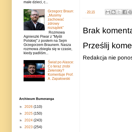
małe dzieci, c...
Grzegorz Braun:
.
20:15
„Musimy
zachować
zdrowy
rozsądek”
Brak komenta
Rozmowa
Agnieszki Piwar z "Myśli
Polskiej" z posłem na Sejm
Prześlij kome
Grzegorzem Braunem. Nasza
rozmowa zbiegła się w czasie,
kiedy padliśm...
Redakcja nie ponos
Świat po Alasce:
Co teraz zrobi
Żełensky?
Komentuje Prof.
A. Zapałowski
Archiwum Bumeranga
►
2026
(110)
►
2025
(150)
►
2024
(243)
►
2023
(254)