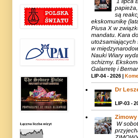
1 lipca 
papieża,
są reakc
ekskomunikę (lat
Piusa X w związk
mandatu. Kara do
utożsamiających 
w międzynarodow
Nauki Wiary wyda
schizmy. Ekskomu
Galarretę i Bernar
LIP-04 - 2026 |
Komen
Dr Lesze
LIP-03 - 2
Zimowy 
W sobotę
Łączna liczba wizyt
przyjech
ZIMOWY 