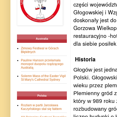
części województ
Głogowskiej i Wzg
doskonały jest do
Gorzowa Wielkopo
restauracyjno -h
Australia
dla siebie posiłe
Zimowy Festiwal w Górach
Błękitnych
Historia
Pauline Hanson przełamała
monopol duopolu rządzącego
Australią
Głogów jest jedn
Solemn Mass of the Easter Vigil
Polski. Głogowski
St Mary's Cathedral Sydney
wieku przez plem
Plemienny gród z
Polska
który w 989 roku
Rozłam w partii Jarosława
rozbudowany gród
Kaczyńskiego stał się faktem
liczne budynki o 