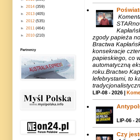
►
2014
(359)
Poświat
►
2013
(405)
Komenta
►
2012
(535)
STARnow
►
2011
(464)
Kapłańsk
►
2010
(210)
zgody papieża n
Bractwa Kapłańsk
Partnerzy
konsekracje czte
papieskiego, co w
automatyczną eks
roku.Bractwo Ka
lefebrystami, to
tradycjonalistycz
LIP-08 - 2026 |
Komen
Antypols
LIP-06 - 2
Czy jes