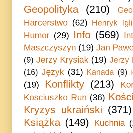
Geopolityka
(210)
Geo
Harcerstwo
(62)
Henryk Igli
Info
(569)
Humor
(29)
In
Maszczyszyn
(19)
Jan Paweł
Jerzy Krysiak
(19)
(9)
Jerzy
Język
(31)
(16)
Kanada
(9)
Konflikty
(213)
(19)
Ko
Kości
Kosciuszko Run
(36)
Kryzys ukraiński
(371)
Książka
(149)
Kuchnia