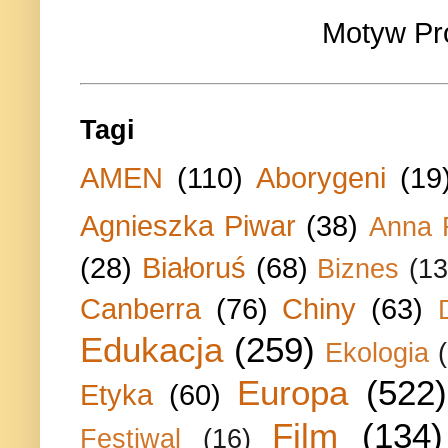
Motyw Pr
Tagi
AMEN
(110)
Aborygeni
(19
Agnieszka Piwar
(38)
Anna 
(28)
Białoruś
(68)
Biznes
(13
Canberra
(76)
Chiny
(63)
Edukacja
(259)
Ekologia
Europa
(522)
Etyka
(60)
Film
(134)
Festiwal
(16)