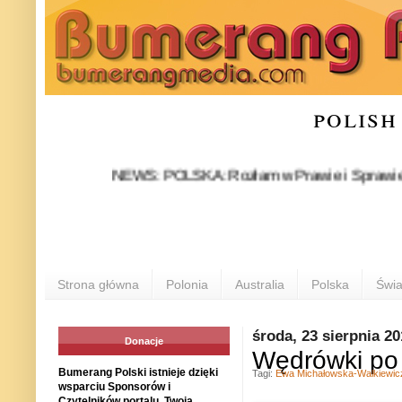
polish
NEWS: POLSKA: Rozłam w Prawie i Sprawiedliwości s
Strona główna
Polonia
Australia
Polska
Świa
środa, 23 sierpnia 2
Donacje
Wędrówki po 
Bumerang Polski istnieje dzięki
Tagi:
Ewa Michałowska-Walkiewic
wsparciu Sponsorów i
Czytelników portalu. Twoja