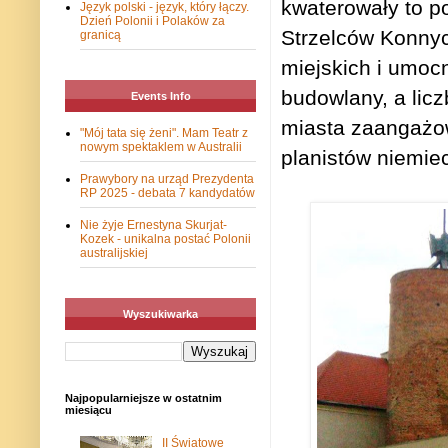
kwaterowały to p
Język polski - język, który łączy.
Dzień Polonii i Polaków za
Strzelców Konny
granicą
miejskich i umoc
budowlany, a lic
Events Info
miasta zaangażow
"Mój tata się żeni". Mam Teatr z
nowym spektaklem w Australii
planistów niemie
Prawybory na urząd Prezydenta
RP 2025 - debata 7 kandydatów
Nie żyje Ernestyna Skurjat-
Kozek - unikalna postać Polonii
australijskiej
Wyszukiwarka
Najpopularniejsze w ostatnim
miesiącu
II Światowe