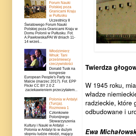
Forum Nauki
Polskiej poza
Granicami Kraju
w Pułtusku
Uczestnicy II
Światowego Forum Nauki
Polskiej poza Granicami Kraju w
Domu Polonii w Pułtusku. Fot.
A.Pawłowska/PAI W dniach 11-
14 wrześ...
Włodzimierz
Wnuk: Tani
prześmiewcy
rzeczywistości
Twierdza głogo
Donald Tusk na
kongresie
European People's Party na
Malcie (marzec 2017). Fot. EPP
W 1945 roku, mia
Flickr CC BY 2.0 Z
zaciekawieniem przeczytałem...
władze niemiecki
Polonia w Antalyi
radzieckie, które
(Turcja).
Rozmowa 1
odbudowane i uroc
Członkowie
Polonijnego
Stowarzyszenia
Kultury i Nauki w Antalyi -
Ewa Michałowsk
Polonia w Antalyi to w dużym
stopniu ludzie młodzi, mający