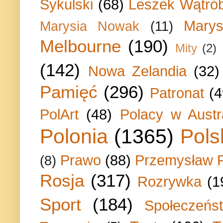
Sykulski
(68)
Leszek Wątrób
Marys
Marysia Nowak
(11)
Melbourne
(190)
Mity
(2)
(142)
Nowa Zelandia
(32)
Pamięć
(296)
Patronat
(4
PolArt
(48)
Polacy w Austra
Polonia
(1365)
Pols
Prawo
(88)
Przemysław P
(8)
Rosja
(317)
Rozrywka
(1
Sport
(184)
Społeczeńs