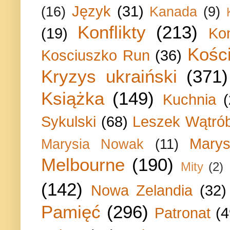
Język
(31)
(16)
Kanada
(9)
Konflikty
(213)
(19)
Ko
Kości
Kosciuszko Run
(36)
Kryzys ukraiński
(371)
Książka
(149)
Kuchnia
Sykulski
(68)
Leszek Wątrób
Marys
Marysia Nowak
(11)
Melbourne
(190)
Mity
(2)
(142)
Nowa Zelandia
(32)
Pamięć
(296)
Patronat
(4