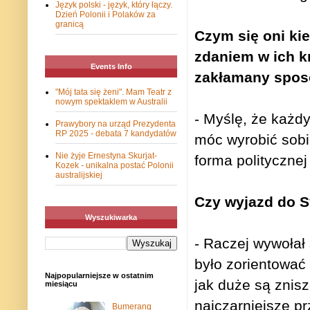
Język polski - język, który łączy.
Dzień Polonii i Polaków za
granicą
Czym się oni ki
zdaniem w ich kr
Events Info
zakłamany spos
"Mój tata się żeni". Mam Teatr z
nowym spektaklem w Australii
- Myślę, że każdy
Prawybory na urząd Prezydenta
RP 2025 - debata 7 kandydatów
móc wyrobić sobi
Nie żyje Ernestyna Skurjat-
forma politycznej
Kozek - unikalna postać Polonii
australijskiej
Czy wyjazd do S
Wyszukiwarka
- Raczej wywołał
było zorientować 
Najpopularniejsze w ostatnim
jak duże są znis
miesiącu
najczarniejsze p
Bumerang