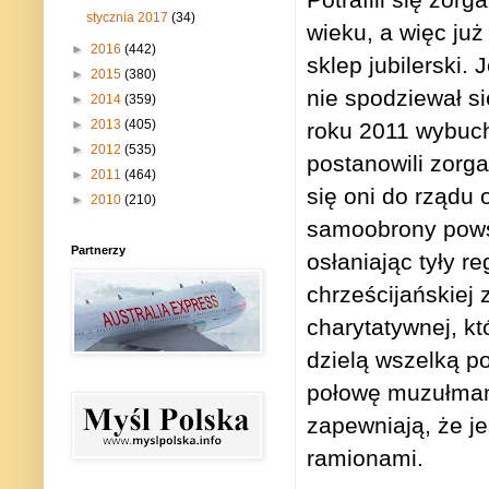
stycznia 2017
(34)
wieku, a więc już
►
2016
(442)
sklep jubilerski
►
2015
(380)
nie spodziewał si
►
2014
(359)
►
2013
(405)
roku 2011 wybuchł
►
2012
(535)
postanowili zorgan
►
2011
(464)
się oni do rządu 
►
2010
(210)
samoobrony powst
Partnerzy
osłaniając tyły r
chrześcijańskiej
charytatywnej, kt
dzielą wszelką po
połowę muzułmani
zapewniają, że je
ramionami.