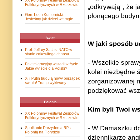
XX Polonijny Festiwal Zespołów
Folklorystycznych w Rzeszowie
„odkrywają”, że j
płonącego budynk
Gen. Leon Komornicki:
Jesteśmy jak dzieci we mgle
Świat
W jaki sposób ud
Prof. Jeffrey Sachs: NATO w
stanie cakowitego chaosu
- Wszelkie spraw
Pakt migracyjny wszedł w życie.
Jakie wyjście dla Polski?
kolei niezbędne ś
Xi i Putin budują nowy porządek
zorganizowanej na
świata! Trump wykiwany
podziękować wszy
Polonia
Kim byli Twoi 
XX Polonijny Festiwal Zespołów
Folklorystycznych w Rzeszowie
- W Damaszku doł
Spotkanie Prezydenta RP z
Polonią na Florydzie
dziennikarze angi