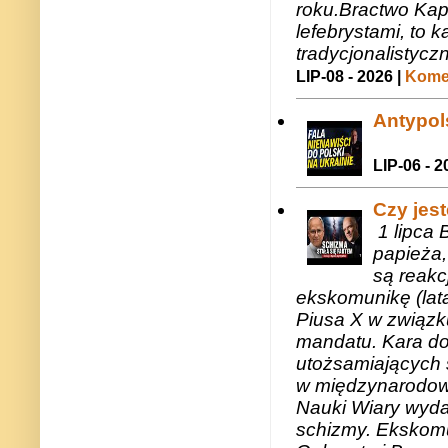
roku.Bractwo Ka
lefebrystami, to
tradycjonalistycz
LIP-08 - 2026 |
Komen
Antypols
LIP-06 - 2
Czy jes
1 lipca 
papieża,
są reakc
ekskomunikę (lat
Piusa X w związk
mandatu. Kara do
utożsamiających 
w międzynarodow
Nauki Wiary wyda
schizmy. Ekskomu