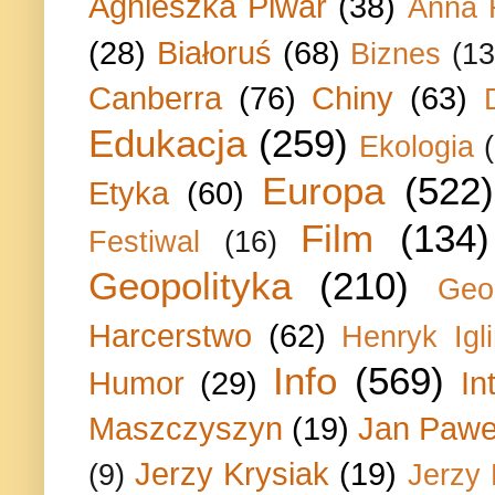
Agnieszka Piwar
(38)
Anna 
(28)
Białoruś
(68)
Biznes
(13
Canberra
(76)
Chiny
(63)
Edukacja
(259)
Ekologia
Europa
(522)
Etyka
(60)
Film
(134)
Festiwal
(16)
Geopolityka
(210)
Geo
Harcerstwo
(62)
Henryk Igli
Info
(569)
Humor
(29)
In
Maszczyszyn
(19)
Jan Paweł
Jerzy Krysiak
(19)
(9)
Jerzy