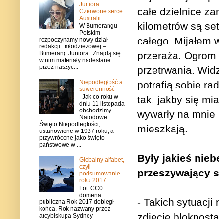
Juniora:
całe dzielnice za
Czerwone serce
Australii
kilometrów są se
W Bumerangu
Polskim
całego. Mijałem 
rozpoczynamy nowy dział
redakcji młodzieżowej –
Bumerang Juniora . Znajdą się
przeraża. Ogrom l
w nim materiały nadesłane
przez naszyc...
przetrwania. Wid
Niepodległość a
potrafią sobie ra
suwerenność
Jak co roku w
tak, jakby się mia
dniu 11 listopada
obchodzimy
wywarły na mnie p
Narodowe
Święto Niepodległości,
mieszkają.
ustanowione w 1937 roku, a
przywrócone jako święto
państwowe w ...
Były jakieś nie
Globalny alfabet,
czyli
przeszywający s
podsumowanie
roku 2017
Fot. CC0
domena
- Takich sytuacji
publiczna Rok 2017 dobiegł
końca. Rok nazwany przez
zdjęcie blokposta
arcybiskupa Sydney