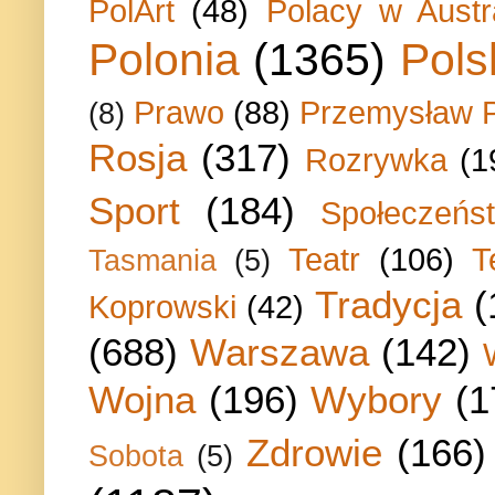
PolArt
(48)
Polacy w Austra
Polonia
(1365)
Pols
Prawo
(88)
Przemysław P
(8)
Rosja
(317)
Rozrywka
(1
Sport
(184)
Społeczeńs
Teatr
(106)
T
Tasmania
(5)
Tradycja
(
Koprowski
(42)
(688)
Warszawa
(142)
Wojna
(196)
Wybory
(1
Zdrowie
(166)
Sobota
(5)