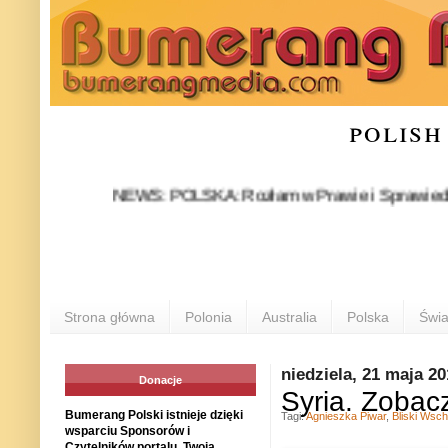
polish
NEWS: POLSKA: Rozłam w Prawie i Sprawiedliwości st
Strona główna
Polonia
Australia
Polska
Świa
niedziela, 21 maja 2
Donacje
Syria. Zobac
Bumerang Polski istnieje dzięki
Tagi:
Agnieszka Piwar
,
Bliski Wsc
wsparciu Sponsorów i
Czytelników portalu. Twoja