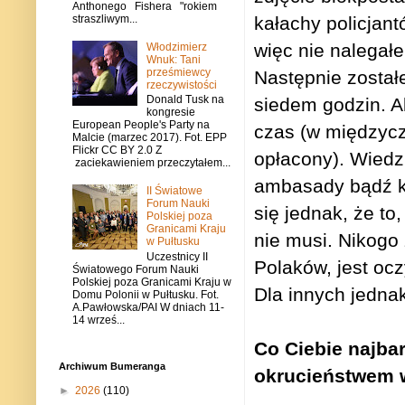
Anthonego Fishera "rokiem
straszliwym...
kałachy policjant
więc nie nalegał
Włodzimierz
Wnuk: Tani
prześmiewcy
Następnie został
rzeczywistości
Donald Tusk na
siedem godzin. Al
kongresie
European People's Party na
czas (w międzycz
Malcie (marzec 2017). Fot. EPP
Flickr CC BY 2.0 Z
opłacony). Wiedzi
zaciekawieniem przeczytałem...
ambasady bądź ko
II Światowe
Forum Nauki
się jednak, że to
Polskiej poza
Granicami Kraju
nie musi. Nikogo
w Pułtusku
Uczestnicy II
Polaków, jest oc
Światowego Forum Nauki
Polskiej poza Granicami Kraju w
Dla innych jednak
Domu Polonii w Pułtusku. Fot.
A.Pawłowska/PAI W dniach 11-
14 wrześ...
Co Ciebie najbar
Archiwum Bumeranga
okrucieństwem 
►
2026
(110)