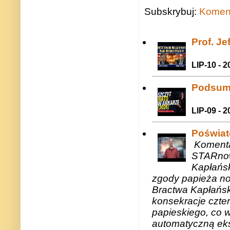
Subskrybuj:
Koment
Prof. J
LIP-10 - 2
Podsum
LIP-09 - 2
Poświat
Komenta
STARnow
Kapłańsk
zgody papieża n
Bractwa Kapłańsk
konsekracje czte
papieskiego, co w
automatyczną eks