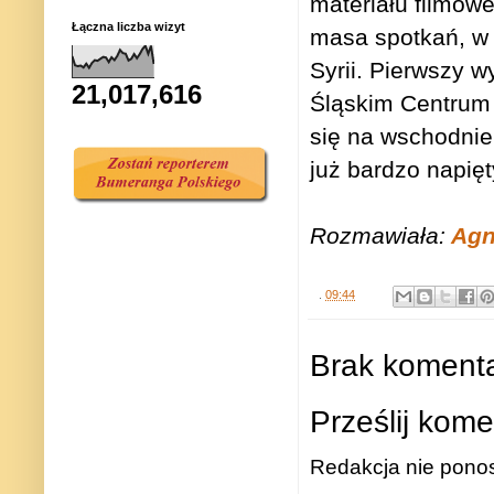
materiału filmow
Łączna liczba wizyt
masa spotkań, w t
Syrii. Pierwszy 
21,017,616
Śląskim Centrum
się na wschodni
już bardzo napięt
Rozmawiała:
Agn
.
09:44
Brak komenta
Prześlij kome
Redakcja nie ponos