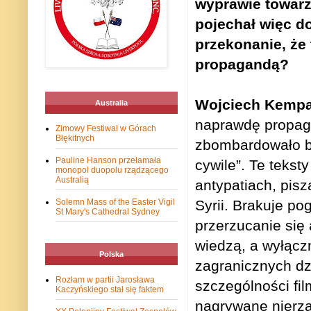
wyprawie towarz
pojechał więc do
przekonanie, że
propagandą?
Wojciech Kempa
Australia
naprawdę propaga
Zimowy Festiwal w Górach
Błękitnych
zbombardowało bu
Pauline Hanson przełamała
cywile”. Te tekst
monopol duopolu rządzącego
Australią
antypatiach, pisz
Solemn Mass of the Easter Vigil
Syrii. Brakuje p
St Mary's Cathedral Sydney
przerzucanie się
wiedzą, a wyłącz
Polska
zagranicznych dzi
Rozłam w partii Jarosława
szczególności fi
Kaczyńskiego stał się faktem
nagrywane nierzad