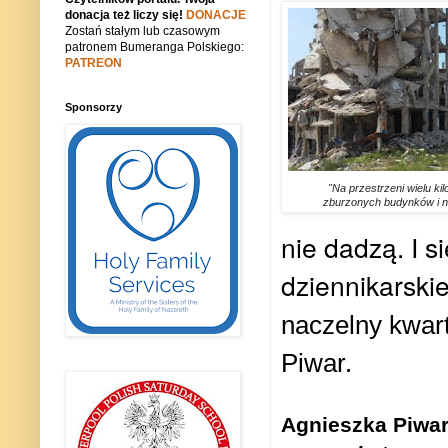
donacja też liczy się!
DONACJE
Zostań stałym lub czasowym
patronem Bumeranga Polskiego:
PATREON
Sponsorzy
"Na przestrzeni wielu ki
zburzonych budynków i ni
nie dadzą. I s
dziennikarski
naczelny kwar
Piwar.
Agnieszka Piwar