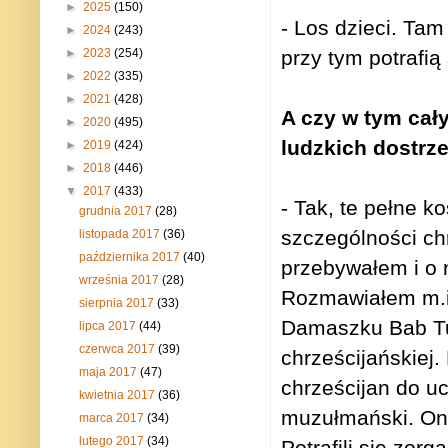
►
2025
(150)
- Los dzieci. Tam
►
2024
(243)
►
2023
(254)
przy tym potrafią
►
2022
(335)
►
2021
(428)
A czy w tym cał
►
2020
(495)
ludzkich dostr
►
2019
(424)
►
2018
(446)
▼
2017
(433)
- Tak, te pełne k
grudnia 2017
(28)
szczególności ch
listopada 2017
(36)
października 2017
(40)
przebywałem i o 
września 2017
(28)
Rozmawiałem m.in
sierpnia 2017
(33)
Damaszku Bab Tum
lipca 2017
(44)
czerwca 2017
(39)
chrześcijańskiej.
maja 2017
(47)
chrześcijan do uci
kwietnia 2017
(36)
muzułmański. Oni 
marca 2017
(34)
lutego 2017
(34)
Potrafili się zo