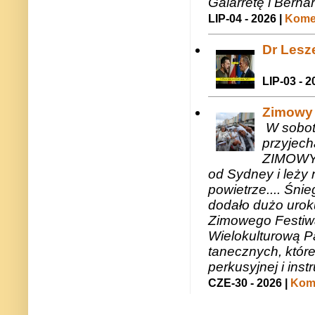
Galarretę i Bernar
LIP-04 - 2026 |
Komen
Dr Lesze
LIP-03 - 2
Zimowy 
W sobotę
przyjech
ZIMOWY 
od Sydney i leży 
powietrze.... Śni
dodało dużo uroku
Zimowego Festiwal
Wielokulturową P
tanecznych, któr
perkusyjnej i in
CZE-30 - 2026 |
Kome