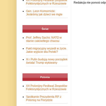
XX Polonijny Festiwal Zespołów
Redakcja nie ponosi odp
Folklorystycznych w Rzeszowie
Gen. Leon Komornicki:
Jesteśmy jak dzieci we mgle
Świat
Prof. Jeffrey Sachs: NATO w
stanie cakowitego chaosu
Pakt migracyjny wszedł w życie.
Jakie wyjście dla Polski?
Xi i Putin budują nowy porządek
świata! Trump wykiwany
Polonia
XX Polonijny Festiwal Zespołów
Folklorystycznych w Rzeszowie
Spotkanie Prezydenta RP z
Polonią na Florydzie