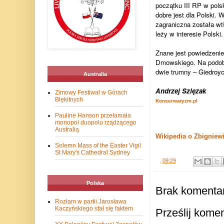
początku III RP w pols
dobre jest dla Polski. 
zagraniczna została wt
leży w interesie Polski.
Znane jest powiedzenie
Dmowskiego. Na podobie
dwie trumny – Giedroyci
Australia
Andrzej Szlęzak
Zimowy Festiwal w Górach
Błękitnych
Konserwatyzm.pl
Pauline Hanson przełamała
monopol duopolu rządzącego
Australią
Wikipedia o Zbigniew
Solemn Mass of the Easter Vigil
St Mary's Cathedral Sydney
.
09:29
Polska
Brak komentar
Rozłam w partii Jarosława
Kaczyńskiego stał się faktem
Prześlij kome