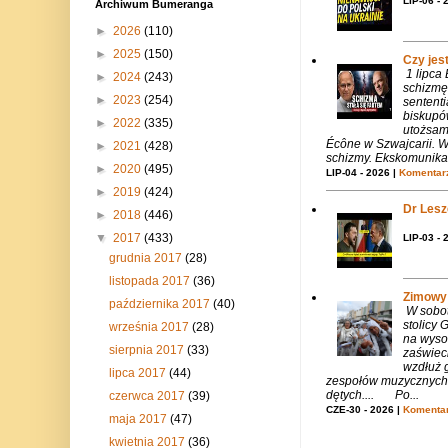
LIP-06 - 
Archiwum Bumeranga
►
2026
(110)
►
2025
(150)
Czy jes
1 lipca
►
2024
(243)
schizmę
►
2023
(254)
sentent
biskupó
►
2022
(335)
utożsam
Écône w Szwajcarii. W
►
2021
(428)
schizmy. Ekskomunika 
►
2020
(495)
LIP-04 - 2026 |
Komentarz
►
2019
(424)
Dr Lesze
►
2018
(446)
▼
2017
(433)
LIP-03 - 
grudnia 2017
(28)
listopada 2017
(36)
Zimowy 
października 2017
(40)
W sobotę
stolicy
września 2017
(28)
na wysok
sierpnia 2017
(33)
zaświeci
wzdłuż g
lipca 2017
(44)
zespołów muzycznych i
dętych.... Po...
czerwca 2017
(39)
CZE-30 - 2026 |
Komentar
maja 2017
(47)
kwietnia 2017
(36)