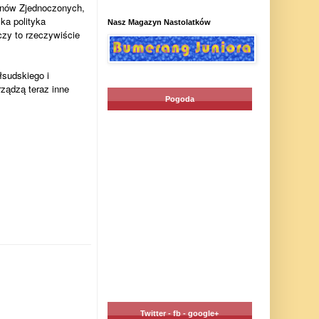
tanów Zjednoczonych,
ka polityka
Nasz Magazyn Nastolatków
czy to rzeczywiście
łsudskiego i
ządzą teraz inne
Pogoda
Twitter - fb - google+