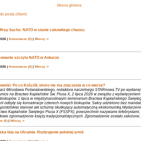
Strona główna
do posta (Atom)
effrey Sachs: NATO w stanie cakowitego chaosu
2026 |
Komentarze (0)
|
Wiecej ->
owanie szczytu NATO w Ankarze
2026 |
Komentarze (0)
|
Wiecej ->
owski: Po co Kościół, skoro nie ma znaczenia w co wierzę?
rz Mirosława Poświatowskiego, redaktora naczelnego STARnowa.TV po wydanej
nice na Bractwo Kapłańskie Św. Piusa X, 2 lipca 2026 w związku z wyświęcenie
biskupów. 1 lipca w międzynarodowym seminarium Bractwa Kapłańskiego Święte
rii odbyły się konsekracje czterech nowych biskupów. Sakry udzielono bez mandat
Apostolskiej stanowi akt schizmy skutkujący automatyczną ekskomuniką.Wydarzeni
ctwo Kapłańskie Świętego Piusa X (FSSPX), powszechnie nazywane lefebrystami, 
dowe zgromadzenie księży tradycjonalistycznych. Zgromadzenie zostało założone..
e (0)
|
Wiecej ->
ka fala na Ukrainie. Rozbrajenie polskiej armii