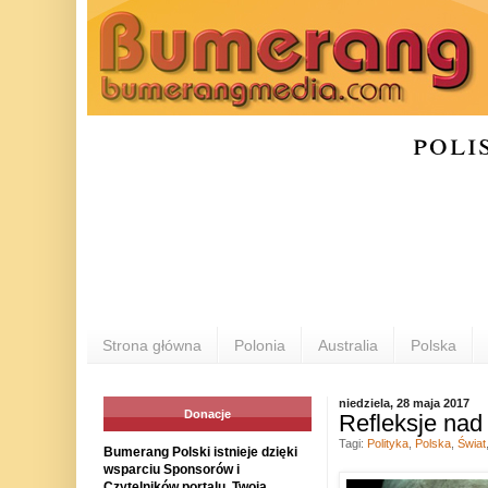
poli
Strona główna
Polonia
Australia
Polska
niedziela, 28 maja 2017
Donacje
Refleksje nad
Tagi:
Polityka
,
Polska
,
Świat
Bumerang Polski istnieje dzięki
wsparciu Sponsorów i
Czytelników portalu. Twoja