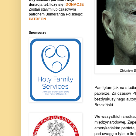
donacja też liczy się!
DONACJE
Zostań stałym lub czasowym
patronem Bumeranga Polskiego:
PATREON
Sponsorzy
Zbigniew B
Pamiętam jak na studi
papierze. Za czasów PR
bezdyskusyjnego autoryt
Brzeziński.
We wszystkich środkach
międzynarodowej. Zapew
amerykańskim patriotą, 
pod uwagę o tyle, o il