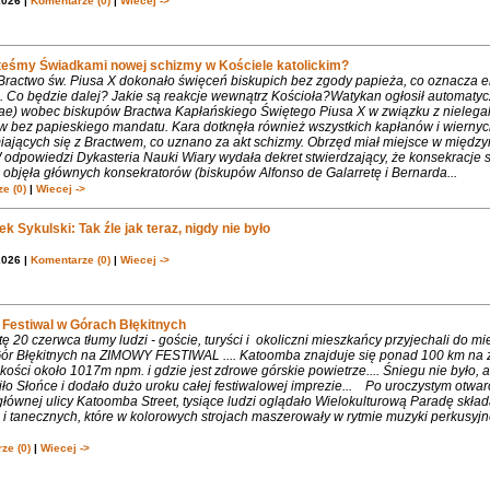
2026 |
Komentarze (0)
|
Wiecej ->
teśmy Świadkami nowej schizmy w Kościele katolickim?
 Bractwo św. Piusa X dokonało święceń biskupich bez zgody papieża, co oznacza 
. Co będzie dalej? Jakie są reakcje wewnątrz Kościoła?Watykan ogłosił automaty
iae) wobec biskupów Bractwa Kapłańskiego Świętego Piusa X w związku z nielega
w bez papieskiego mandatu. Kara dotknęła również wszystkich kapłanów i wiernyc
iających się z Bractwem, co uznano za akt schizmy. Obrzęd miał miejsce w międ
 odpowiedzi Dykasteria Nauki Wiary wydała dekret stwierdzający, że konsekracje 
objęła głównych konsekratorów (biskupów Alfonso de Galarretę i Bernarda...
e (0)
|
Wiecej ->
k Sykulski: Tak źle jak teraz, nigdy nie było
2026 |
Komentarze (0)
|
Wiecej ->
Festiwal w Górach Błękitnych
 20 czerwca tłumy ludzi - goście, turyści i okoliczni mieszkańcy przyjechali do m
 Gór Błękitnych na ZIMOWY FESTIWAL .... Katoomba znajduje się ponad 100 km na 
ości około 1017m npm. i gdzie jest zdrowe górskie powietrze.... Śniegu nie było, 
ło Słońce i dodało dużo uroku całej festiwalowej imprezie... Po uroczystym otwa
łównej ulicy Katoomba Street, tysiące ludzi oglądało Wielokulturową Paradę składa
 tanecznych, które w kolorowych strojach maszerowały w rytmie muzyki perkusyjne
ze (0)
|
Wiecej ->