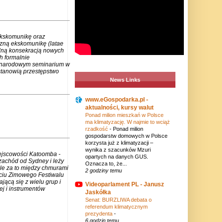
ekskomunikę oraz
czną ekskomunikę (latae
lną konsekracją nowych
h formalnie
zynarodowym seminarium w
stanowią przestępstwo
News Links
www.eGospodarka.pl -
aktualności, kursy walut
Ponad milion mieszkań w Polsce
ma klimatyzację. W najmie to wciąż
rzadkość
-
Ponad milion
gospodarstw domowych w Polsce
korzysta już z klimatyzacji –
wynika z szacunków Mzuri
iejscowości Katoomba -
opartych na danych GUS.
zachód od Sydney i leży
Oznacza to, że...
ale za to między chmurami
2 godziny temu
rciu Zimowego Festiwalu
jącą się z wielu grup i
Videoparlament PL - Janusz
j i instrumentów
Jaskółka
Senat: BURZLIWA debata o
referendum klimatycznym
prezydenta
-
6 godzin temu