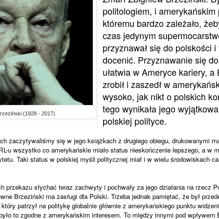
politologiem, i amerykańskim p
któremu bardzo zależało, żeb
czas jedynym supermocarstwe
przyznawał się do polskości i 
docenić. Przyznawanie się do 
ułatwia w Ameryce kariery, a 
zrobił i zaszedł w amerykański
wysoko, jak nikt o polskich ko
tego wynikała jego wyjątkowa
rzeziński (1928 - 2017)
polskiej polityce.
ach zaczytywaliśmy s
ię w jego książkach z drugiego obiegu, drukowanymi m
L-u wszystko co amerykańskie miało status nieskończenie lepszego, a w my
etu. Taki status w polskiej myśli politycznej miał i w wielu środowiskach 
 przekazu słychać teraz zachwyty i pochwały za jego działania na rzecz Pols
ne Brzeziński ma zasługi dla Polski. Trzeba jednak pamiętać, że był prze
który patrzył na politykę globalnie głównie z amerykańskiego punktu widzen
e było to zgodne z amerykańskim interesem. To między innymi pod wpływem 