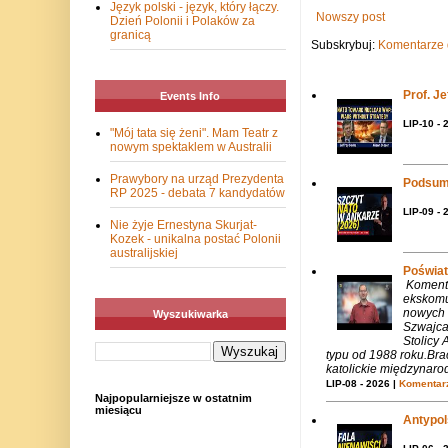
Język polski - język, który łączy.
Nowszy post
Dzień Polonii i Polaków za
granicą
Subskrybuj:
Komentarze 
Prof. J
Events Info
LIP-10 - 
"Mój tata się żeni". Mam Teatr z
nowym spektaklem w Australii
Prawybory na urząd Prezydenta
Podsum
RP 2025 - debata 7 kandydatów
LIP-09 - 
Nie żyje Ernestyna Skurjat-
Kozek - unikalna postać Polonii
australijskiej
Poświat
Komenta
ekskomu
nowych 
Wyszukiwarka
Szwajca
Stolicy 
typu od 1988 roku.Bra
katolickie międzynaro
LIP-08 - 2026 |
Komentarz
Najpopularniejsze w ostatnim
miesiącu
Antypols