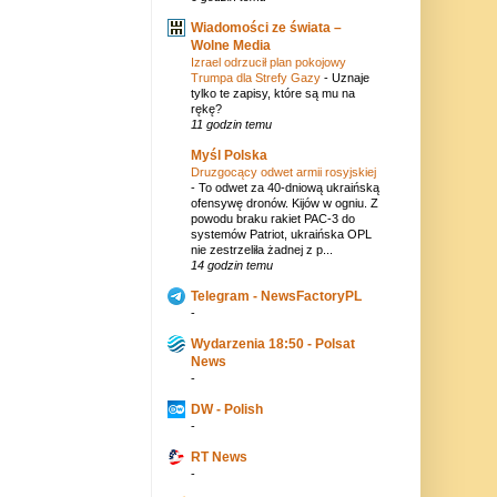
Wiadomości ze świata –
Wolne Media
Izrael odrzucił plan pokojowy
Trumpa dla Strefy Gazy
-
Uznaje
tylko te zapisy, które są mu na
rękę?
11 godzin temu
Myśl Polska
Druzgocący odwet armii rosyjskiej
-
To odwet za 40-dniową ukraińską
ofensywę dronów. Kijów w ogniu. Z
powodu braku rakiet PAC-3 do
systemów Patriot, ukraińska OPL
nie zestrzeliła żadnej z p...
14 godzin temu
Telegram - NewsFactoryPL
-
Wydarzenia 18:50 - Polsat
News
-
DW - Polish
-
RT News
-