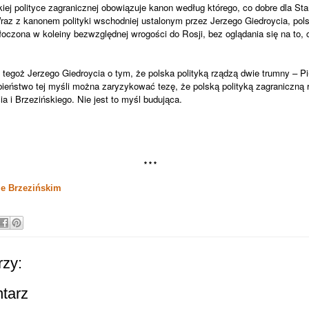
kiej polityce zagranicznej obowiązuje kanon według którego, co dobre dla S
Wraz z kanonem polityki wschodniej ustalonym przez Jerzego Giedroycia, pols
łoczona w koleiny bezwzględnej wrogości do Rosji, bez oglądania się na to, 
 tegoż Jerzego Giedroycia o tym, że polska polityką rządzą dwie trumny – Pi
ństwo tej myśli można zaryzykować tezę, że polską polityką zagraniczną r
a i Brzezińskiego. Nie jest to myśl budująca.
* * *
ie Brzezińskim
zy:
ntarz