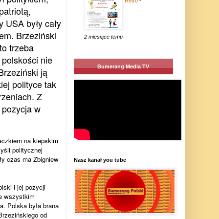
Retro
-
atriotą,
y USA były cały
m. Brzeziński
2 miesiące temu
to trzeba
polskości nie
Bumerang Media TV
Brzeziński ją
ej polityce tak
rzeniach. Z
 pozycja w
aczkiem na kiepskim
śli politycznej
cały czas ma Zbigniew
Nasz kanał you tube
ki i jej pozycji
de wszystkim
ia. Polska była brana
Brzezińskiego od