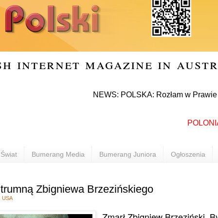
sh internet magazine in aust
NEWS: POLSKA: Rozłam w Prawie i Sprawied
POLONIA INF
Świat
Bumerang Media
Bumerang Juniora
Ogłoszenia
 trumną Zbigniewa Brzezińskiego
,
USA
Zmarł Zbigniew Brzeziński. By