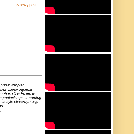
Starszy post
 przez Watykan
m bez zgody papieża
go Piusa X w Écône w
u papieskiego, co według
e to było pierwszym tego
to
.