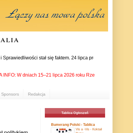
ralia
liwości stał się faktem. 24 lipca prezes partii Jarosław Kacz
O: W dniach 15–21 lipca 2026 roku Rzeszów ponownie stał się m
Sponsors
Redakcja
Tablica Ogłoszeń
Bumerang Polski - Tablica
Vis a -Vis - Koktail
ł politykiem,