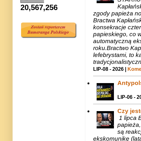
20,567,256
Kapłańsk
zgody papieża n
Bractwa Kapłańsk
konsekracje czte
papieskiego, co w
automatyczną eks
roku.Bractwo Ka
lefebrystami, to
tradycjonalistycz
LIP-08 - 2026 |
Komen
Antypols
LIP-06 - 2
Czy jes
1 lipca 
papieża,
są reakc
ekskomunikę (lat