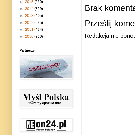
►
2015
(380)
Brak komenta
►
2014
(359)
►
2013
(405)
Prześlij kome
►
2012
(535)
►
2011
(464)
Redakcja nie ponos
►
2010
(210)
Partnerzy