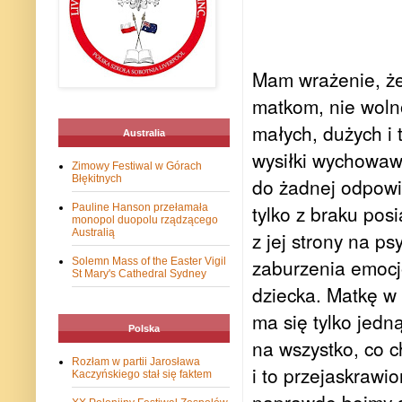
Mam wrażenie, ż
matkom, nie wolno
małych, dużych i 
Australia
wysiłki wychowaw
Zimowy Festiwal w Górach
Błękitnych
do żadnej odpowi
tylko z braku pos
Pauline Hanson przełamała
monopol duopolu rządzącego
Australią
z jej strony na ps
zaburzenia emocj
Solemn Mass of the Easter Vigil
St Mary's Cathedral Sydney
dziecka. Matkę w 
ma się tylko jedną
Polska
na wszystko, co c
Rozłam w partii Jarosława
i to przejaskrawi
Kaczyńskiego stał się faktem