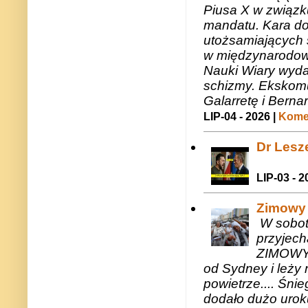
Piusa X w związk
mandatu. Kara do
utożsamiających 
w międzynarodow
Nauki Wiary wyda
schizmy. Ekskomu
Galarretę i Bernar
LIP-04 - 2026 |
Komen
Dr Lesze
LIP-03 - 2
Zimowy 
W sobotę
przyjech
ZIMOWY 
od Sydney i leży 
powietrze.... Śni
dodało dużo uroku