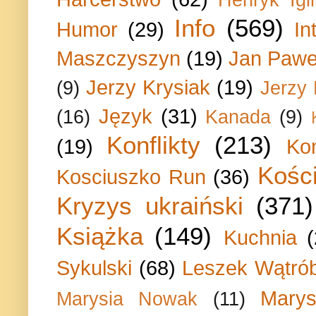
Info
(569)
Humor
(29)
In
Maszczyszyn
(19)
Jan Paweł
Jerzy Krysiak
(19)
(9)
Jerzy
Język
(31)
(16)
Kanada
(9)
Konflikty
(213)
(19)
Ko
Kości
Kosciuszko Run
(36)
Kryzys ukraiński
(371)
Książka
(149)
Kuchnia
Sykulski
(68)
Leszek Wątrób
Marys
Marysia Nowak
(11)