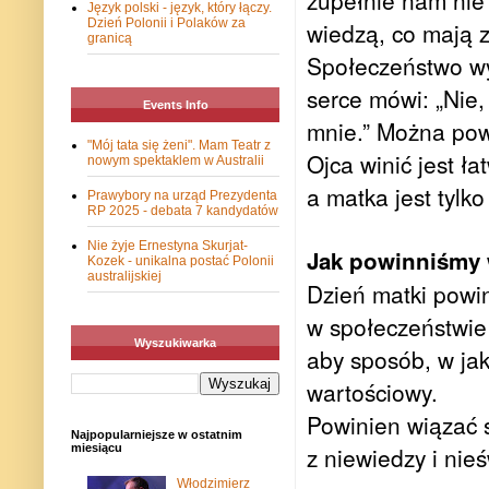
zupełnie nam nie 
Język polski - język, który łączy.
Dzień Polonii i Polaków za
wiedzą, co mają zr
granicą
Społeczeństwo wyw
serce mówi: „Nie,
Events Info
mnie.” Można powi
"Mój tata się żeni". Mam Teatr z
Ojca winić jest ła
nowym spektaklem w Australii
a matka jest tylko
Prawybory na urząd Prezydenta
RP 2025 - debata 7 kandydatów
Nie żyje Ernestyna Skurjat-
Jak powinniśmy 
Kozek - unikalna postać Polonii
australijskiej
Dzień matki powi
w społeczeństwie 
Wyszukiwarka
aby sposób, w jak
wartościowy.
Powinien wiązać 
Najpopularniejsze w ostatnim
miesiącu
z niewiedzy i nie
Włodzimierz