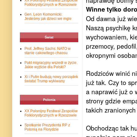
naprawdę boimy s
XX Polonijny Festiwal Zespołów
Folklorystycznych w Rzeszowie
Winne tylko doro
Gen. Leon Komornicki:
Od dawna już wiem
Jesteśmy jak dzieci we mgle
Naszą psychikę ks
wychowaniem, kie
Świat
przemocy, pedofil,
Prof. Jeffrey Sachs: NATO w
okropnymi osobami 
stanie cakowitego chaosu
Pakt migracyjny wszedł w życie.
Jakie wyjście dla Polski?
Rodziców winić ni
Xi i Putin budują nowy porządek
już tak. Czy to s
świata! Trump wykiwany
a naprawić już o w
strony gdzie empa
Polonia
takich zranionych
XX Polonijny Festiwal Zespołów
Folklorystycznych w Rzeszowie
Spotkanie Prezydenta RP z
Obchodząc tak hu
Polonią na Florydzie