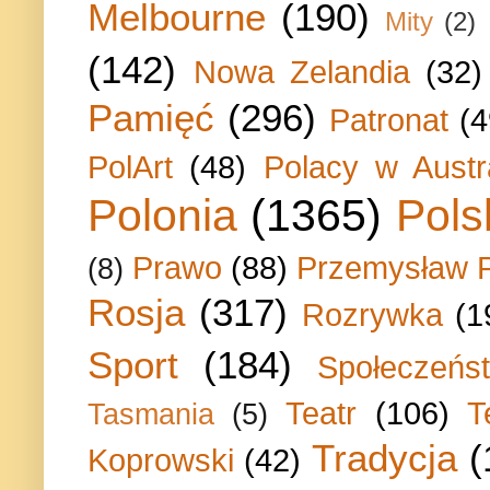
Melbourne
(190)
Mity
(2)
(142)
Nowa Zelandia
(32)
Pamięć
(296)
Patronat
(4
PolArt
(48)
Polacy w Austra
Polonia
(1365)
Pols
Prawo
(88)
Przemysław P
(8)
Rosja
(317)
Rozrywka
(1
Sport
(184)
Społeczeńs
Teatr
(106)
T
Tasmania
(5)
Tradycja
(
Koprowski
(42)