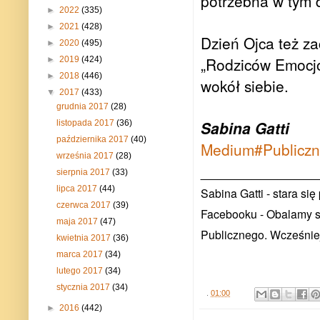
potrzebna w tym 
►
2022
(335)
►
2021
(428)
Dzień Ojca też za
►
2020
(495)
„Rodziców Emocjo
►
2019
(424)
►
2018
(446)
wokół siebie.
▼
2017
(433)
grudnia 2017
(28)
Sabina Gatti
listopada 2017
(36)
października 2017
(40)
Medium#Publicz
września 2017
(28)
_____________
sierpnia 2017
(33)
lipca 2017
(44)
Sabina Gatti - stara s
czerwca 2017
(39)
Facebooku - Obalamy st
maja 2017
(47)
Publicznego. Wcześniej
kwietnia 2017
(36)
marca 2017
(34)
lutego 2017
(34)
stycznia 2017
(34)
.
01:00
►
2016
(442)