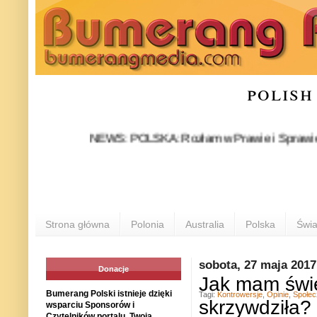
polish
NEWS: POLSKA: Rozłam w Prawie i Sprawiedliwości s
Strona główna
Polonia
Australia
Polska
Świa
sobota, 27 maja 2017
Donacje
Jak mam świę
Bumerang Polski istnieje dzięki
Tagi:
Kontrowersje
,
Opinie
,
Społe
skrzywdziła?
wsparciu Sponsorów i
Czytelników portalu. Twoja