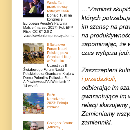
Wnuk: Tani
…”Zamiast skupić
prześmiewcy
rzeczywistości
których potrzebuj
Donald Tusk na
kongresie
European People's Party na
im szansę na pra
Malcie (marzec 2017). Fot. EPP
Flickr CC BY 2.0 Z
na produktywność 
zaciekawieniem przeczytałem...
zapominając, że w
II Światowe
Forum Nauki
czas wyłącza jed
Polskiej poza
Granicami Kraju
w Pułtusku
Uczestnicy II
Zaszczepieni ku
Światowego Forum Nauki
Polskiej poza Granicami Kraju w
i przedszkoli,
Domu Polonii w Pułtusku. Fot.
A.Pawłowska/PAI W dniach 11-
odbierając im sz
14 wrześ...
gwarantujące im 
Boże
Narodzenie
relacji skazujemy
2023: Pokoju i
zdrowia
Zamieniamy wszys
zamienniki.
Grzegorz Braun:
„Musimy