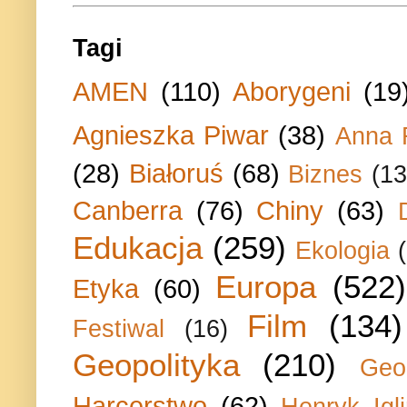
Tagi
AMEN
(110)
Aborygeni
(19
Agnieszka Piwar
(38)
Anna 
(28)
Białoruś
(68)
Biznes
(13
Canberra
(76)
Chiny
(63)
Edukacja
(259)
Ekologia
Europa
(522)
Etyka
(60)
Film
(134)
Festiwal
(16)
Geopolityka
(210)
Geo
Harcerstwo
(62)
Henryk Igli