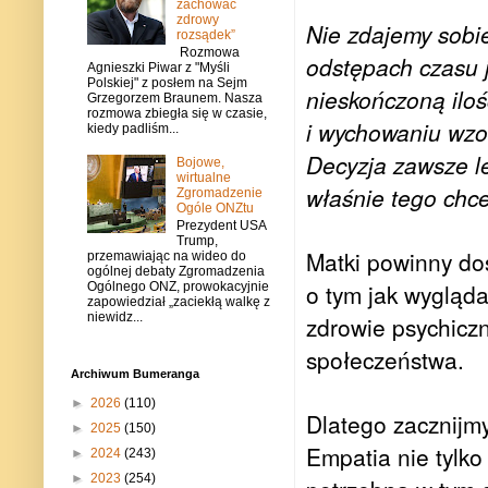
zachować
zdrowy
Nie zdajemy sobie
rozsądek”
Rozmowa
odstępach czasu 
Agnieszki Piwar z "Myśli
Polskiej" z posłem na Sejm
nieskończoną ilo
Grzegorzem Braunem. Nasza
rozmowa zbiegła się w czasie,
i wychowaniu wzor
kiedy padliśm...
Decyzja zawsze l
Bojowe,
wirtualne
właśnie tego chc
Zgromadzenie
Ogóle ONZtu
Prezydent USA
Trump,
Matki powinny dos
przemawiając na wideo do
ogólnej debaty Zgromadzenia
o tym jak wygląda
Ogólnego ONZ, prowokacyjnie
zapowiedział „zaciekłą walkę z
niewidz...
zdrowie psychicz
społeczeństwa.
Archiwum Bumeranga
►
2026
(110)
Dlatego zacznijmy
►
2025
(150)
Empatia nie tylko 
►
2024
(243)
►
2023
(254)