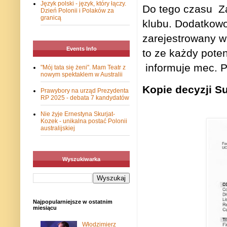
Język polski - język, który łączy.
Do tego czasu
Z
Dzień Polonii i Polaków za
granicą
klubu. Dodatkow
zarejestrowany 
Events Info
to ze każdy pote
informuje mec. 
"Mój tata się żeni". Mam Teatr z
nowym spektaklem w Australii
Kopie decyzji S
Prawybory na urząd Prezydenta
RP 2025 - debata 7 kandydatów
Nie żyje Ernestyna Skurjat-
Kozek - unikalna postać Polonii
australijskiej
Wyszukiwarka
Najpopularniejsze w ostatnim
miesiącu
Włodzimierz