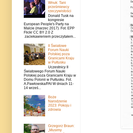
Wnuk: Tani
prześmiewcy
rzeczywistości
Donald Tusk na
kongresie
European People's Party na
Malcie (marzec 2017). Fot. EPP
Flickr CC BY 2.0 Z
zaciekawieniem przeczytałem...
II Światowe
Forum Nauki
Polskiej poza
Granicami Kraju
w Pułtusku
Uczestnicy II
Światowego Forum Nauki
Polskiej poza Granicami Kraju w
Domu Polonii w Pułtusku. Fot.
A.Pawłowska/PAI W dniach 11-
14 wrześ...
Boże
Narodzenie
2023: Pokoju i
zdrowia
Grzegorz Braun:
„Musimy