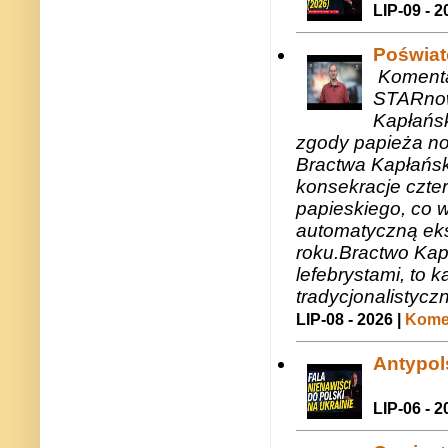
LIP-09 - 2
Poświat
Komenta
STARnow
Kapłańsk
zgody papieża n
Bractwa Kapłańsk
konsekracje czte
papieskiego, co w
automatyczną eks
roku.Bractwo Ka
lefebrystami, to
tradycjonalistycz
LIP-08 - 2026 |
Komen
Antypols
LIP-06 - 2