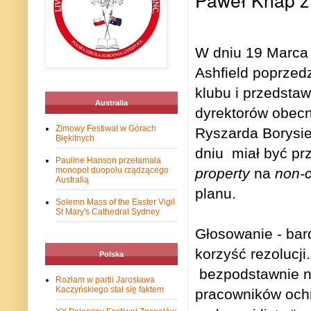
W dniu 19 Marca 
Ashfield poprzed
klubu i przedstaw
Australia
dyrektorów obec
Zimowy Festiwal w Górach
Ryszarda Borysi
Błękitnych
dniu miał być pr
Pauline Hanson przełamała
property
na
non-c
monopol duopolu rządzącego
Australią
planu.
Solemn Mass of the Easter Vigil
St Mary's Cathedral Sydney
Głosowanie - bar
korzyść rezolucji
Polska
bezpodstawnie n
Rozłam w partii Jarosława
Kaczyńskiego stał się faktem
pracowników ochr