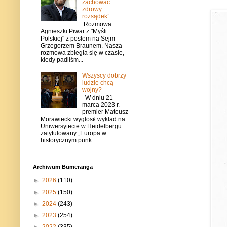
zachować
zdrowy
rozsądek”
Rozmowa
Agnieszki Piwar z "Myśli
Polskiej" z posłem na Sejm
Grzegorzem Braunem. Nasza
rozmowa zbiegła się w czasie,
kiedy padliśm...
Wszyscy dobrzy
ludzie chcą
wojny?
W dniu 21
marca 2023 r.
premier Mateusz
Morawiecki wygłosił wykład na
Uniwersytecie w Heidelbergu
zatytułowany „Europa w
historycznym punk...
Archiwum Bumeranga
►
2026
(110)
►
2025
(150)
►
2024
(243)
►
2023
(254)
►
2022
(335)