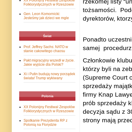
rzekomej listy “
XX Polonijny Festiwal Zespołów
Folklorystycznych w Rzeszowie
tożsamości.
Pod
Gen. Leon Komornicki:
dyrektorów, ktorz
Jesteśmy jak dzieci we mgle
Świat
Ponadto uczestn
samej procedurz
Prof. Jeffrey Sachs: NATO w
stanie cakowitego chaosu
Członkowie klubu,
Pakt migracyjny wszedł w życie.
Jakie wyjście dla Polski?
którzy byli na z
Xi i Putin budują nowy porządek
(Supreme Court 
świata! Trump wykiwany
sprzedaży majątk
firmy Knap Lawye
Polonia
prób sprzedaży k
XX Polonijny Festiwal Zespołów
decyzja sądu z 3
Folklorystycznych w Rzeszowie
strony mają prz
Spotkanie Prezydenta RP z
Polonią na Florydzie