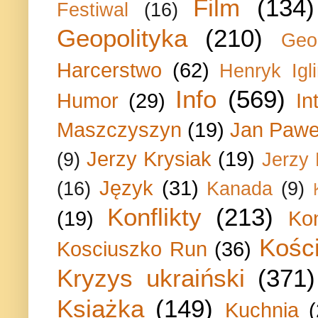
Film
(134)
Festiwal
(16)
Geopolityka
(210)
Geo
Harcerstwo
(62)
Henryk Igli
Info
(569)
Humor
(29)
In
Maszczyszyn
(19)
Jan Paweł
Jerzy Krysiak
(19)
(9)
Jerzy
Język
(31)
(16)
Kanada
(9)
Konflikty
(213)
(19)
Ko
Kości
Kosciuszko Run
(36)
Kryzys ukraiński
(371)
Książka
(149)
Kuchnia