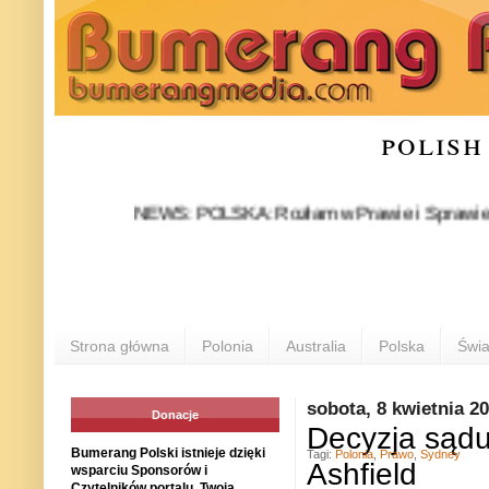
polish
NEWS: POLSKA: Rozłam w Prawie i Sprawiedliwości s
Strona główna
Polonia
Australia
Polska
Świa
sobota, 8 kwietnia 2
Donacje
Decyzja sądu
Bumerang Polski istnieje dzięki
Tagi:
Polonia
,
Prawo
,
Sydney
Ashfield
wsparciu Sponsorów i
Czytelników portalu. Twoja