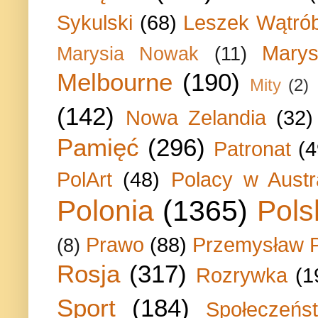
Sykulski
(68)
Leszek Wątrób
Marys
Marysia Nowak
(11)
Melbourne
(190)
Mity
(2)
(142)
Nowa Zelandia
(32)
Pamięć
(296)
Patronat
(4
PolArt
(48)
Polacy w Austra
Polonia
(1365)
Pols
Prawo
(88)
Przemysław P
(8)
Rosja
(317)
Rozrywka
(1
Sport
(184)
Społeczeńs