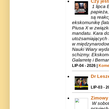
Czy jes
1 lipca 
papieża,
są reakc
ekskomunikę (lat
Piusa X w związk
mandatu. Kara do
utożsamiających 
w międzynarodow
Nauki Wiary wyda
schizmy. Ekskomu
Galarretę i Bernar
LIP-04 - 2026 |
Komen
Dr Lesze
LIP-03 - 2
Zimowy 
W sobotę
przyjech