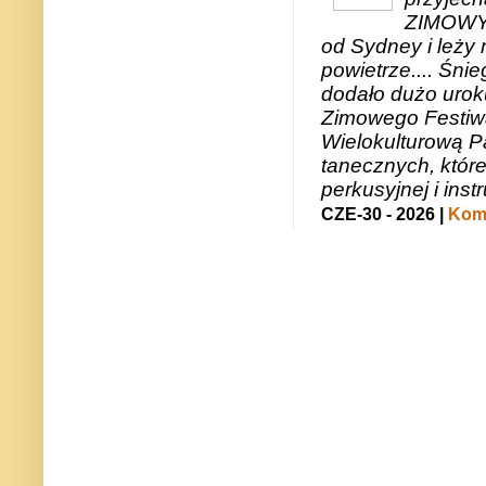
ZIMOWY 
od Sydney i leży 
powietrze.... Śni
dodało dużo uroku
Zimowego Festiwal
Wielokulturową P
tanecznych, któr
perkusyjnej i in
CZE-30 - 2026 |
Kome