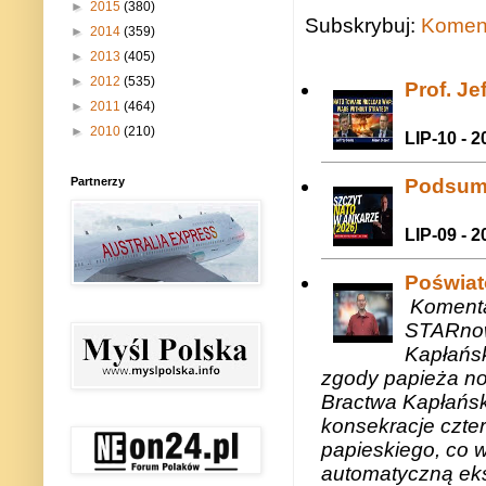
►
2015
(380)
Subskrybuj:
Koment
►
2014
(359)
►
2013
(405)
►
2012
(535)
Prof. J
►
2011
(464)
►
2010
(210)
LIP-10 - 2
Partnerzy
Podsum
LIP-09 - 2
Poświat
Komenta
STARnow
Kapłańsk
zgody papieża n
Bractwa Kapłańsk
konsekracje czte
papieskiego, co w
automatyczną eks