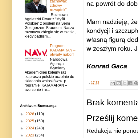
na powrót do dobre
zachować
zdrowy
rozsądek”
Rozmowa
Mam nadzieję, że
Agnieszki Piwar z "Myśli
Polskiej" z posłem na Sejm
Grzegorzem Braunem. Nasza
kondycji i szczup
rozmowa zbiegła się w czasie,
kiedy padliśm...
własną figurą ded
w zeszłym roku. J
Program
KATAMARAN –
otwarty nabór!
Narodowa
Agencja
Konrad Gaca
Wymiany
Akademickiej kolejny raz
zaprasza polskie uczelnie do
składania wniosków w p
.
17:33
rogramie KATAMARAN –
tworzenie i re...
Brak komenta
Archiwum Bumeranga
►
2026
(110)
Prześlij kome
►
2025
(150)
►
2024
(243)
Redakcja nie ponos
►
2023
(254)