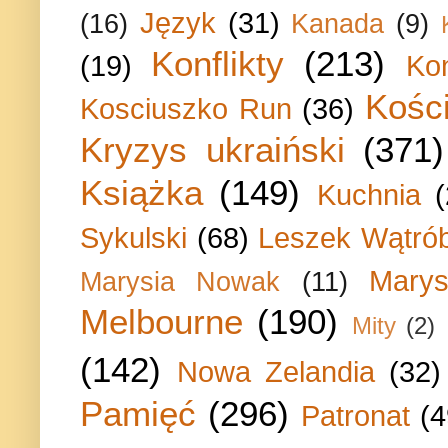
Język
(31)
(16)
Kanada
(9)
Konflikty
(213)
(19)
Ko
Kości
Kosciuszko Run
(36)
Kryzys ukraiński
(371)
Książka
(149)
Kuchnia
Sykulski
(68)
Leszek Wątrób
Marys
Marysia Nowak
(11)
Melbourne
(190)
Mity
(2)
(142)
Nowa Zelandia
(32)
Pamięć
(296)
Patronat
(4