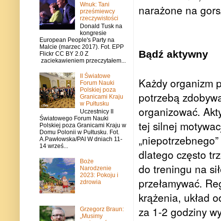
Wnuk: Tani
narażone na gorsz
prześmiewcy
rzeczywistości
Donald Tusk na
kongresie
European People's Party na
Malcie (marzec 2017). Fot. EPP
Bądź aktywny
Flickr CC BY 2.0 Z
zaciekawieniem przeczytałem...
II Światowe
Każdy organizm p
Forum Nauki
Polskiej poza
potrzebą zdobywa
Granicami Kraju
w Pułtusku
organizować. Akt
Uczestnicy II
Światowego Forum Nauki
tej silnej motywa
Polskiej poza Granicami Kraju w
Domu Polonii w Pułtusku. Fot.
„niepotrzebnego” 
A.Pawłowska/PAI W dniach 11-
14 wrześ...
dlatego często tr
Boże
do treningu na si
Narodzenie
2023: Pokoju i
przełamywać. Reg
zdrowia
krążenia, układ 
za 1-2 godziny wy
Grzegorz Braun:
„Musimy