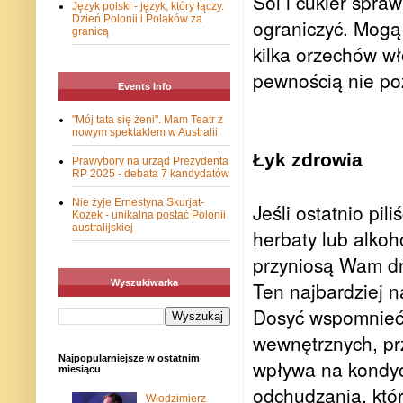
Sól i cukier spraw
Język polski - język, który łączy.
Dzień Polonii i Polaków za
ograniczyć. Mogą
granicą
kilka orzechów wł
pewnością nie poz
Events Info
"Mój tata się żeni". Mam Teatr z
nowym spektaklem w Australii
Łyk zdrowia
Prawybory na urząd Prezydenta
RP 2025 - debata 7 kandydatów
Nie żyje Ernestyna Skurjat-
Jeśli ostatnio pil
Kozek - unikalna postać Polonii
australijskiej
herbaty lub alkoh
przyniosą Wam dni
Wyszukiwarka
Ten najbardziej n
Dosyć wspomnieć
wewnętrznych, prz
Najpopularniejsze w ostatnim
wpływa na kondycj
miesiącu
odchudzania, któ
Włodzimierz