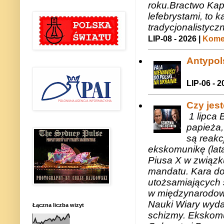
roku.Bractwo Ka
lefebrystami, to
tradycjonalistycz
LIP-08 - 2026 |
Komen
Antypols
LIP-06 - 2
Czy jes
1 lipca 
papieża,
są reakc
ekskomunikę (lat
Piusa X w związk
mandatu. Kara do
utożsamiających 
w międzynarodow
Nauki Wiary wyda
Łączna liczba wizyt
schizmy. Ekskomu