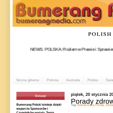
polish
NEWS: POLSKA: Rozłam w Prawie i Sprawiedliwości s
Strona główna
Polonia
Australia
Polska
Świa
piątek, 20 stycznia 2
Donacje
Porady zdrow
Bumerang Polski istnieje dzięki
Tagi:
Konrad Gaca
,
Porady
,
Zdrow
wsparciu Sponsorów i
Czytelników portalu. Twoja