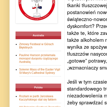
tkanki tłuszczowe
postanowień nowo
świąteczno-nowor
dyskomfort? Prze
także te, które za
Australia
także alkoholem 
Zimowy Festiwal w Górach
wynika ze spożyw
Błękitnych
tłuszczów nasyco
Pauline Hanson przełamała
monopol duopolu rządzącego
„gotowe” potrawy
Australią
„wzmacniaczy smak
Solemn Mass of the Easter Vigil
St Mary's Cathedral Sydney
Jeśli w tym czasi
standardowego tr
Polska
niezadowolenia m
Rozłam w partii Jarosława
Kaczyńskiego stał się faktem
żeby sprawdzać st