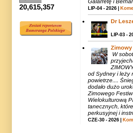
Galarretę i Bernar
20,615,357
LIP-04 - 2026 |
Komen
Dr Lesze
LIP-03 - 2
Zimowy 
W sobotę
przyjech
ZIMOWY 
od Sydney i leży 
powietrze.... Śni
dodało dużo uroku
Zimowego Festiwal
Wielokulturową P
tanecznych, któr
perkusyjnej i in
CZE-30 - 2026 |
Kome