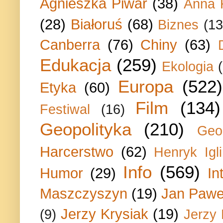
Agnieszka Piwar
(38)
Anna 
(28)
Białoruś
(68)
Biznes
(13
Canberra
(76)
Chiny
(63)
Edukacja
(259)
Ekologia
Europa
(522)
Etyka
(60)
Film
(134)
Festiwal
(16)
Geopolityka
(210)
Geo
Harcerstwo
(62)
Henryk Igli
Info
(569)
Humor
(29)
In
Maszczyszyn
(19)
Jan Paweł
Jerzy Krysiak
(19)
(9)
Jerzy