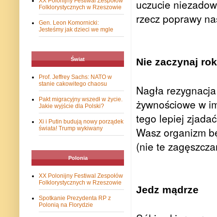
XX Polonijny Festiwal Zespołów
uczucie niezadow
Folklorystycznych w Rzeszowie
rzecz poprawy na
Gen. Leon Komornicki:
Jesteśmy jak dzieci we mgle
Świat
Nie zaczynaj ro
Prof. Jeffrey Sachs: NATO w
stanie cakowitego chaosu
Nagła rezygnacja 
Pakt migracyjny wszedł w życie.
żywnościowe w im
Jakie wyjście dla Polski?
tego lepiej zjadać
Xi i Putin budują nowy porządek
świata! Trump wykiwany
Wasz organizm będ
(nie te zagęszcza
Polonia
XX Polonijny Festiwal Zespołów
Folklorystycznych w Rzeszowie
Jedz mądrze
Spotkanie Prezydenta RP z
Polonią na Florydzie