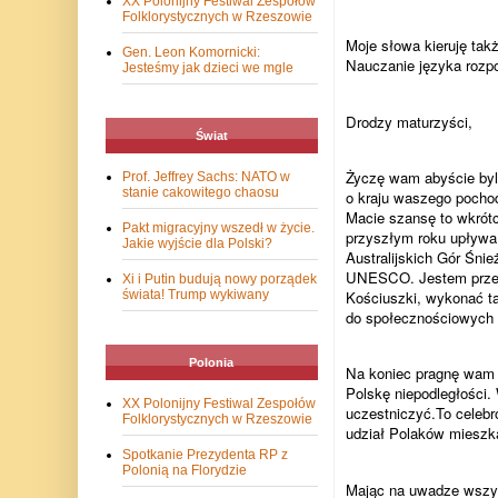
XX Polonijny Festiwal Zespołów
Folklorystycznych w Rzeszowie
Moje słowa kieruję tak
Gen. Leon Komornicki:
Nauczanie języka rozpo
Jesteśmy jak dzieci we mgle
Drodzy maturzyści,
Świat
Życzę wam abyście byl
Prof. Jeffrey Sachs: NATO w
stanie cakowitego chaosu
o kraju waszego pochod
Macie szansę to wkrótc
Pakt migracyjny wszedł w życie.
przyszłym roku upływa
Jakie wyjście dla Polski?
Australijskich Gór Śn
UNESCO. Jestem przeko
Xi i Putin budują nowy porządek
Kościuszki, wykonać t
świata! Trump wykiwany
do społecznościowych
Polonia
Na koniec pragnę wam 
Polskę niepodległości. 
XX Polonijny Festiwal Zespołów
uczestniczyć.To celebr
Folklorystycznych w Rzeszowie
udział Polaków mieszkaj
Spotkanie Prezydenta RP z
Polonią na Florydzie
Mając na uwadze wszyst