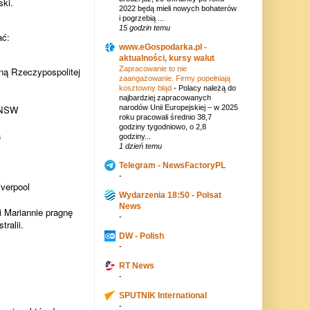
ski.
2022 będą mieli nowych bohaterów
i pogrzebią ...
15 godzin temu
ać:
www.eGospodarka.pl -
aktualności, kursy walut
Zapracowanie to nie
ną Rzeczypospolitej
zaangażowanie. Firmy popełniają
kosztowny błąd
-
Polacy należą do
najbardziej zapracowanych
narodów Unii Europejskiej – w 2025
 NSW
roku pracowali średnio 38,7
godziny tygodniowo, o 2,8
a
godziny...
1 dzień temu
Telegram - NewsFactoryPL
-
iverpool
Wydarzenia 18:50 - Polsat
News
i Mariannie pragnę
-
ralii.
DW - Polish
-
RT News
-
SPUTNIK International
-