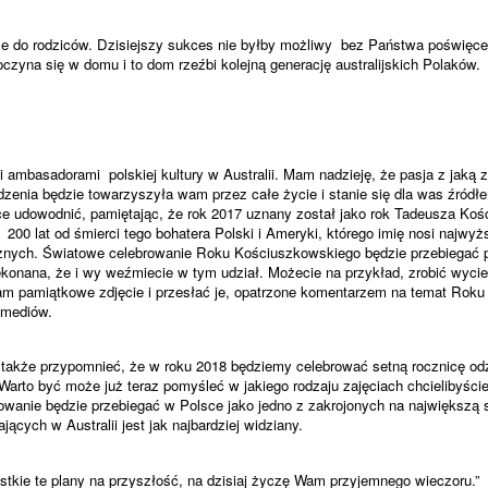
że do rodziców. Dzisiejszy sukces nie byłby możliwy
bez Państwa poświęceni
czyna się w domu i to dom rzeźbi kolejną generację australijskich Polaków.
i ambasadorami
polskiej kultury w Australii. Mam nadzieję, że pasja z jaką
zenia będzie towarzyszyła wam przez całe życie i stanie się dla was źródłem
e udowodnić, pamiętając, że rok 2017 uznany został jako rok Tadeusza Koś
200 lat od śmierci tego bohatera Polski i Ameryki, którego imię nosi najwy
ieżnych. Światowe celebrowanie Roku Kościuszkowskiego będzie przebiegać 
nana, że i wy weźmiecie w tym udział. Możecie na przykład, zrobić wyci
am pamiątkowe zdjęcie i przesłać je, opatrzone komentarzem na temat Rok
 mediów.
także przypomnieć, że w roku 2018 będziemy celebrować setną rocznicę od
Warto być może już teraz pomyśleć w jakiego rodzaju zajęciach chcielibyście 
owanie będzie przebiegać w Polsce jako jedno z zakrojonych na największą 
ących w Australii jest jak najbardziej widziany.
kie te plany na przyszłość, na dzisiaj życzę Wam przyjemnego wieczoru.”