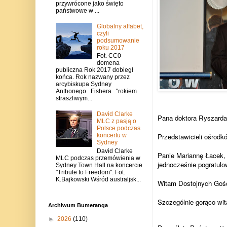
przywrócone jako święto
państwowe w ...
Globalny alfabet,
czyli
podsumowanie
roku 2017
Fot. CC0
domena
publiczna Rok 2017 dobiegł
końca. Rok nazwany przez
arcybiskupa Sydney
Anthonego Fishera "rokiem
straszliwym...
David Clarke
Pana doktora Ryszarda
MLC z pasją o
Polsce podczas
koncertu w
Przedstawicieli ośrod
Sydney
David Clarke
Panie Mariannę Łacek, 
MLC podczas przemówienia w
jednocześnie pogratul
Sydney Town Hall na koncercie
"Tribute to Freedom". Fot.
K.Bajkowski Wśród australjsk...
Witam Dostojnych Gośc
Szczególnie gorąco wit
Archiwum Bumeranga
►
2026
(110)