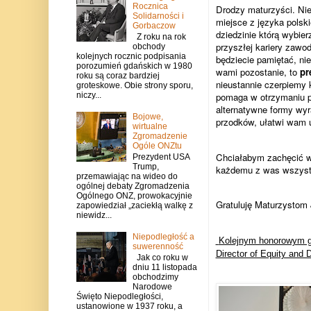
Rocznica
Drodzy maturzyści. Nie
Solidarności i
miejsce z języka polsk
Gorbaczow
dziedzinie którą wybie
Z roku na rok
przyszłej kariery zawo
obchody
kolejnych rocznic podpisania
będziecie pamiętać, nie 
porozumień gdańskich w 1980
wami pozostanie, to
pr
roku są coraz bardziej
nieustannie czerpiemy
groteskowe. Obie strony sporu,
niczy...
pomaga w otrzymaniu pr
alternatywne formy wyr
Bojowe,
przodków, ułatwi wam u
wirtualne
Zgromadzenie
Ogóle ONZtu
Chciałabym zachęcić wa
Prezydent USA
Trump,
każdemu z was wszystk
przemawiając na wideo do
ogólnej debaty Zgromadzenia
Ogólnego ONZ, prowokacyjnie
Gratuluję Maturzystom 
zapowiedział „zaciekłą walkę z
niewidz...
Niepodległość a
Kolejnym honorowym g
suwerenność
Director of Equity and 
Jak co roku w
dniu 11 listopada
obchodzimy
Narodowe
Święto Niepodległości,
ustanowione w 1937 roku, a