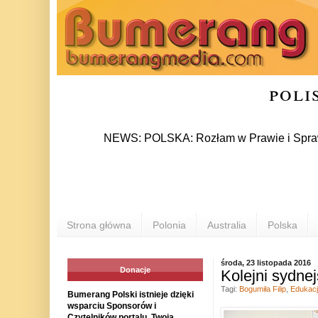
poli
NEWS: POLSKA: Rozłam w Prawie i Sprawiedliwośc
Strona główna
Polonia
Australia
Polska
środa, 23 listopada 2016
Donacje
Kolejni sydnej
Tagi:
Bogumiła Filip
,
Edukacj
Bumerang Polski istnieje dzięki
wsparciu Sponsorów i
Czytelników portalu. Twoja