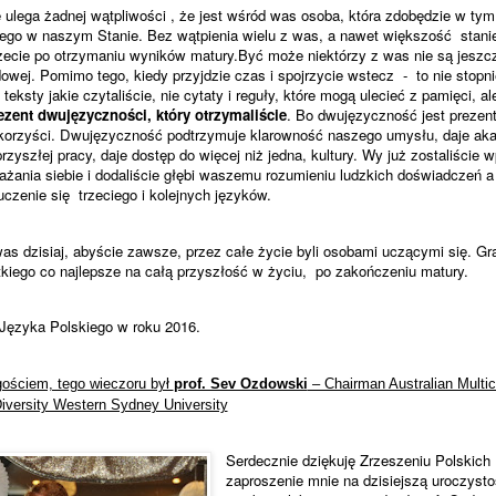
 ulega żadnej wątpliwości , że jest wśród was osoba, która zdobędzie w tym
iego w naszym Stanie. Bez wątpienia wielu z was, a nawet większość
stani
rzecie po otrzymaniu wyników matury.Być może niektórzy z was nie są jeszc
dowej. Pomimo tego, kiedy przyjdzie czas i spojrzycie wstecz
-
to nie stopni
teksty jakie czytaliście, nie cytaty i reguły, które mogą ulecieć z pamięci, a
ezent dwujęzyczności, który otrzymaliście
. Bo dwujęzyczność jest prezen
 korzyści. Dwujęzyczność podtrzymuje klarowność naszego umysłu, daje ak
zyszłej pracy, daje dostęp do więcej niż jedna, kultury. Wy już zostaliście
ażania siebie i dodaliście głębi waszemu rozumieniu ludzkich doświadczeń a
czenie się
trzeciego i kolejnych języków.
s dzisiaj, abyście zawsze, przez całe życie byli osobami uczącymi się. Gr
iego co najlepsze na całą przyszłość w życiu,
po zakończeniu matury.
Języka Polskiego w roku 2016.
ościem, tego wieczoru był
prof. Sev Ozdowski
– Chairman Australian Multicu
Diversity Western Sydney University
Serdecznie dziękuję Zrzeszeniu Polskich 
zaproszenie mnie na dzisiejszą uroczyst