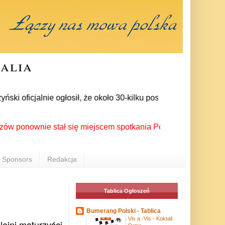
ralia
oficjalnie ogłosił, że około 30-kilku posłów zrezygnowało z c
ownie stał się miejscem spotkania Polonii z całego świata pod
Sponsors
Redakcja
Tablica Ogłoszeń
Bumerang Polski - Tablica
Vis a -Vis - Koktail
lejni maturzyści