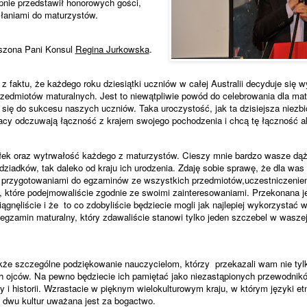
pnie przedstawił honorowych gości,
słaniami do maturzystów.
oszona Pani Konsul
Regina Jurkowska
.
 z faktu, że każdego roku dziesiątki uczniów w całej Australii decyduje się w
rzedmiotów maturalnych. Jest to niewątpliwie powód do celebrowania dla mat
 się do sukcesu naszych uczniów. Taka uroczystość, jak ta dzisiejsza niezbi
lacy odczuwają łączność z krajem swojego pochodzenia i chcą tę łączność 
iłek oraz wytrwałość każdego z maturzystów. Cieszy mnie bardzo wasze dą
dziadków, tak daleko od kraju ich urodzenia. Zdaję sobie sprawę, że dla was 
, przygotowaniami do egzaminów ze wszystkich przedmiotów,uczestniczeni
 które podejmowaliście zgodnie ze swoimi zainteresowaniami. Przekonana 
ągnęliście i że
to co zdobyliście będziecie mogli jak najlepiej wykorzystać w
egzamin maturalny, który zdawaliście stanowi tylko jeden szczebel w waszej
kże szczególne podziękowanie nauczycielom, którzy
przekazali wam nie tyl
h ojców. Na pewno będziecie ich pamiętać jako niezastąpionych przewodnik
tury i historii. Wzrastacie w pięknym wielokulturowym kraju, w którym języki e
 dwu kultur uważana jest za bogactwo.