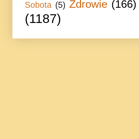
Zdrowie
(166)
Sobota
(5)
(1187)