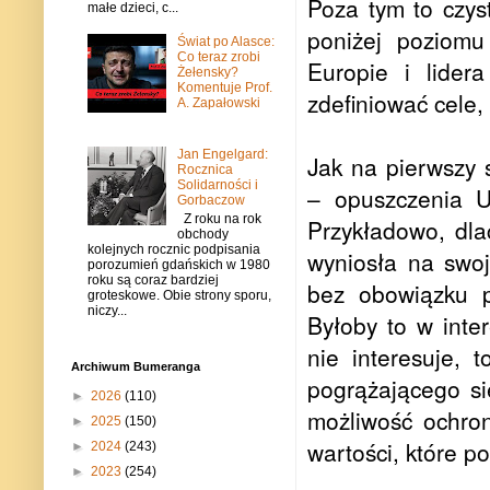
Poza tym to czyst
małe dzieci, c...
poniżej poziomu
Świat po Alasce:
Co teraz zrobi
Europie i lider
Żełensky?
Komentuje Prof.
zdefiniować cele, 
A. Zapałowski
Jan Engelgard:
Jak na pierwszy 
Rocznica
Solidarności i
– opuszczenia U
Gorbaczow
Z roku na rok
Przykładowo, dla
obchody
kolejnych rocznic podpisania
wyniosła na swoj
porozumień gdańskich w 1980
roku są coraz bardziej
bez obowiązku p
groteskowe. Obie strony sporu,
niczy...
Byłoby to w inter
nie interesuje,
Archiwum Bumeranga
pogrążającego si
►
2026
(110)
możliwość ochron
►
2025
(150)
wartości, które p
►
2024
(243)
►
2023
(254)