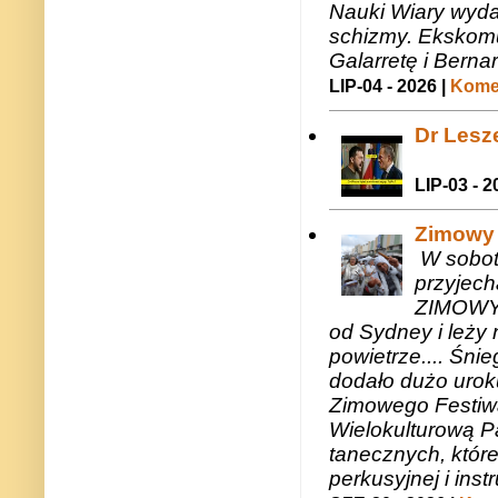
Nauki Wiary wyda
schizmy. Ekskomu
Galarretę i Bernar
LIP-04 - 2026 |
Komen
Dr Lesze
LIP-03 - 2
Zimowy 
W sobotę
przyjech
ZIMOWY 
od Sydney i leży 
powietrze.... Śni
dodało dużo uroku
Zimowego Festiwal
Wielokulturową P
tanecznych, któr
perkusyjnej i in