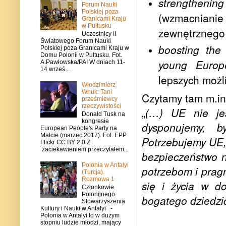
strengthenin
Forum Nauki
Polskiej poza
(wzmacniani
Granicami Kraju
w Pułtusku
zewnętrznego 
Uczestnicy II
Światowego Forum Nauki
boosting the 
Polskiej poza Granicami Kraju w
Domu Polonii w Pułtusku. Fot.
young Europ
A.Pawłowska/PAI W dniach 11-
14 wrześ...
lepszych możl
Włodzimierz
Wnuk: Tani
Czytamy tam m.in
prześmiewcy
rzeczywistości
„
(…)
UE nie jes
Donald Tusk na
kongresie
dysponujemy, 
European People's Party na
Malcie (marzec 2017). Fot. EPP
Potrzebujemy UE, 
Flickr CC BY 2.0 Z
zaciekawieniem przeczytałem...
bezpieczeństwo n
Polonia w Antalyi
potrzebom i prag
(Turcja).
Rozmowa 1
się i życia w d
Członkowie
Polonijnego
bogatego dziedzi
Stowarzyszenia
Kultury i Nauki w Antalyi -
Polonia w Antalyi to w dużym
stopniu ludzie młodzi, mający