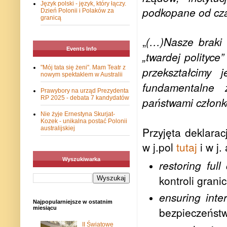
Język polski - język, który łączy.
podkopane od cza
Dzień Polonii i Polaków za
granicą
„
(…)Nasze braki 
Events Info
„twardej polityce
"Mój tata się żeni". Mam Teatr z
przekształcimy 
nowym spektaklem w Australii
fundamentalne 
Prawybory na urząd Prezydenta
RP 2025 - debata 7 kandydatów
państwami członko
Nie żyje Ernestyna Skurjat-
Kozek - unikalna postać Polonii
australijskiej
Przyjęta deklara
w j.pol
tutaj
i w j.
Wyszukiwarka
restoring full
kontroli grani
ensuring inter
Najpopularniejsze w ostatnim
miesiącu
bezpieczeństw
II Światowe