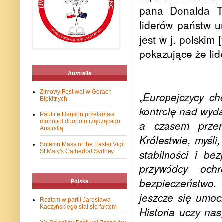
pana Donalda T
liderów państw u
jest w j. polskim [
pokazujące że lid
Australia
Zimowy Festiwal w Górach
„
Europejczycy chc
Błękitnych
kontrolę nad wyda
Pauline Hanson przełamała
monopol duopolu rządzącego
a czasem przer
Australią
Królestwie, myśli
Solemn Mass of the Easter Vigil
stabilności i be
St Mary's Cathedral Sydney
przywódcy och
bezpieczeństwo.
Polska
jeszcze się umoc
Rozłam w partii Jarosława
Kaczyńskiego stał się faktem
Historia uczy n