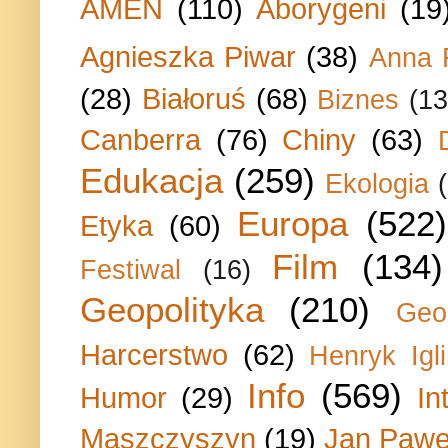
AMEN
(110)
Aborygeni
(19
Agnieszka Piwar
(38)
Anna 
(28)
Białoruś
(68)
Biznes
(13
Canberra
(76)
Chiny
(63)
Edukacja
(259)
Ekologia
Europa
(522)
Etyka
(60)
Film
(134)
Festiwal
(16)
Geopolityka
(210)
Geo
Harcerstwo
(62)
Henryk Igli
Info
(569)
Humor
(29)
In
Maszczyszyn
(19)
Jan Paweł