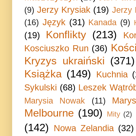
Jerzy Krysiak
(19)
(9)
Jerzy
Język
(31)
(16)
Kanada
(9)
Konflikty
(213)
(19)
Ko
Kości
Kosciuszko Run
(36)
Kryzys ukraiński
(371)
Książka
(149)
Kuchnia
Sykulski
(68)
Leszek Wątrób
Marys
Marysia Nowak
(11)
Melbourne
(190)
Mity
(2)
(142)
Nowa Zelandia
(32)