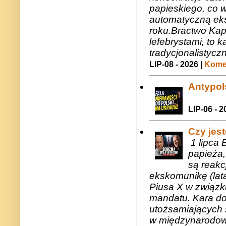
papieskiego, co w
automatyczną eks
roku.Bractwo Ka
lefebrystami, to
tradycjonalistycz
LIP-08 - 2026 |
Komen
Antypols
LIP-06 - 2
Czy jes
1 lipca 
papieża,
są reakc
ekskomunikę (lat
Piusa X w związk
mandatu. Kara do
utożsamiających 
w międzynarodow