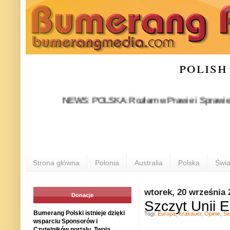
polish
NEWS: POLSKA: Rozłam w Prawie i Sprawiedliwości s
Strona główna
Polonia
Australia
Polska
Świa
wtorek, 20 września 
Donacje
Szczyt Unii 
Bumerang Polski istnieje dzięki
Tagi:
Europa
,
Krakauer
,
Opinie
,
Św
wsparciu Sponsorów i
Czytelników portalu. Twoja