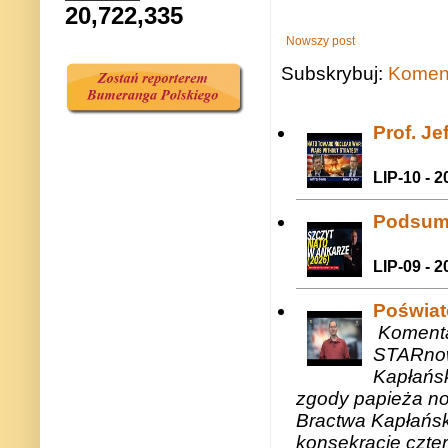
20,722,335
Nowszy post
Subskrybuj:
Koment
Prof. J
LIP-10 - 2
Podsum
LIP-09 - 2
Poświat
Komenta
STARnow
Kapłańsk
zgody papieża n
Bractwa Kapłańsk
konsekracje czte