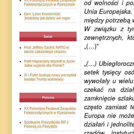
od wolności i po
XX Polonijny Festiwal Zespołów
Folklorystycznych w Rzeszowie
Unia Europejska.
Gen. Leon Komornicki:
między potrzebą w
Jesteśmy jak dzieci we mgle
W związku z tym
zewnętrznych, kt
Świat
„(…)”
Prof. Jeffrey Sachs: NATO w
stanie cakowitego chaosu
„
(…)
Ubiegłorocz
Pakt migracyjny wszedł w życie.
Jakie wyjście dla Polski?
setek tysięcy os
Xi i Putin budują nowy porządek
wywołały u wielu
świata! Trump wykiwany
czekać na dział
zamknięcie szlak
Polonia
często zamiast t
XX Polonijny Festiwal Zespołów
Folklorystycznych w Rzeszowie
Europa nie może 
działań i jednolit
Spotkanie Prezydenta RP z
Polonią na Florydzie
rządów, instytu