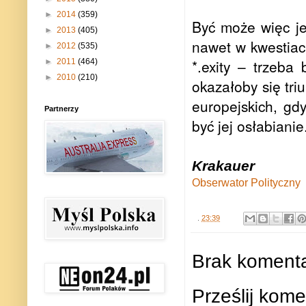
►
2014
(359)
Być może więc jes
►
2013
(405)
nawet w kwestiac
►
2012
(535)
*.exity – trzeba 
►
2011
(464)
►
2010
(210)
okazałoby się tri
europejskich, gd
Partnerzy
być jej osłabianie
Krakauer
Obserwator Polityczny
.
23:39
Brak komenta
Prześlij kome