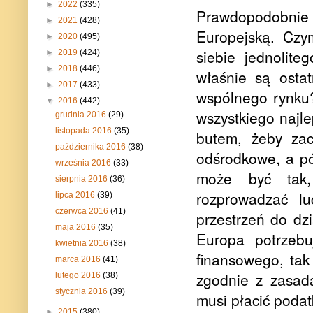
►
2022
(335)
Prawdopodobnie n
►
2021
(428)
Europejską. Czym
►
2020
(495)
siebie jednolit
►
2019
(424)
►
2018
(446)
właśnie są ostat
►
2017
(433)
wspólnego rynku?
▼
2016
(442)
wszystkiego najle
grudnia 2016
(29)
listopada 2016
(35)
butem, żeby zac
października 2016
(38)
odśrodkowe, a pó
września 2016
(33)
może być tak,
sierpnia 2016
(36)
rozprowadzać lu
lipca 2016
(39)
czerwca 2016
(41)
przestrzeń do dz
maja 2016
(35)
Europa potrzebu
kwietnia 2016
(38)
finansowego, tak
marca 2016
(41)
zgodnie z zasadą
lutego 2016
(38)
stycznia 2016
(39)
musi płacić podat
►
2015
(380)