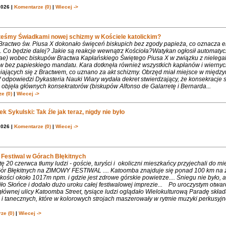
2026 |
Komentarze (0)
|
Wiecej ->
teśmy Świadkami nowej schizmy w Kościele katolickim?
 Bractwo św. Piusa X dokonało święceń biskupich bez zgody papieża, co oznacza 
. Co będzie dalej? Jakie są reakcje wewnątrz Kościoła?Watykan ogłosił automaty
iae) wobec biskupów Bractwa Kapłańskiego Świętego Piusa X w związku z nielega
w bez papieskiego mandatu. Kara dotknęła również wszystkich kapłanów i wiernyc
iających się z Bractwem, co uznano za akt schizmy. Obrzęd miał miejsce w międ
 odpowiedzi Dykasteria Nauki Wiary wydała dekret stwierdzający, że konsekracje 
objęła głównych konsekratorów (biskupów Alfonso de Galarretę i Bernarda...
e (0)
|
Wiecej ->
k Sykulski: Tak źle jak teraz, nigdy nie było
2026 |
Komentarze (0)
|
Wiecej ->
Festiwal w Górach Błękitnych
 20 czerwca tłumy ludzi - goście, turyści i okoliczni mieszkańcy przyjechali do m
 Gór Błękitnych na ZIMOWY FESTIWAL .... Katoomba znajduje się ponad 100 km na 
ości około 1017m npm. i gdzie jest zdrowe górskie powietrze.... Śniegu nie było, 
ło Słońce i dodało dużo uroku całej festiwalowej imprezie... Po uroczystym otwa
łównej ulicy Katoomba Street, tysiące ludzi oglądało Wielokulturową Paradę składa
 tanecznych, które w kolorowych strojach maszerowały w rytmie muzyki perkusyjne
ze (0)
|
Wiecej ->