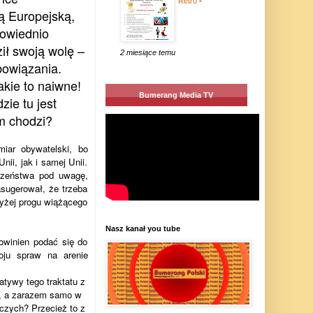
Retro
-
ą Europejską,
powiednio
ił swoją wolę –
2 miesiące temu
bowiązania.
akie to naiwne!
Bumerang Media TV
zie tu jest
m chodzi?
iar obywatelski, bo
nii, jak i samej Unii.
czeństwa pod uwagę,
asugerował, że trzeba
wyżej progu wiążącego
Nasz kanał you tube
winien podać się do
oju spraw na arenie
atywy tego traktatu z
a, a zarazem samo w
iczych? Przecież to z