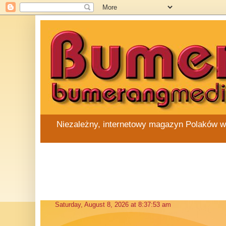
Niezależny, internetowy magazyn Polaków w Au