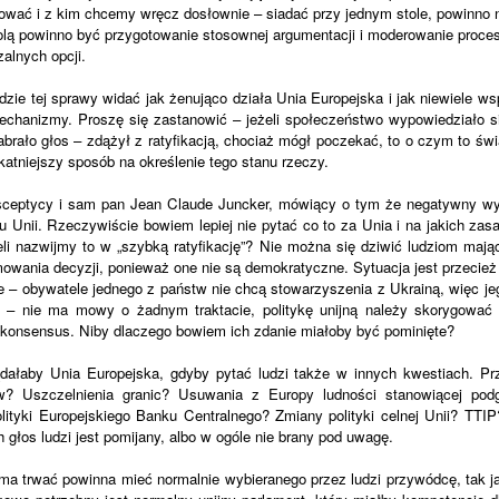
wać i z kim chcemy wręcz dosłownie – siadać przy jednym stole, powinno 
h rolą powinno być przygotowanie stosownej argumentacji i moderowanie proce
alnych opcji.
ie tej sprawy widać jak żenująco działa Unia Europejska i jak niewiele w
chanizmy. Proszę się zastanowić – jeżeli społeczeństwo wypowiedziało si
brało głos – zdążył z ratyfikacją, chociaż mógł poczekać, to o czym to ś
katniejszy sposób na określenie tego stanu rzeczy.
rosceptycy i sam pan Jean Claude Juncker, mówiący o tym że negatywny w
 Unii. Rzeczywiście bowiem lepiej nie pytać co to za Unia i na jakich zasa
teli nazwijmy to w „szybką ratyfikację”? Nie można się dziwić ludziom maj
owania decyzji, ponieważ one nie są demokratyczne. Sytuacja jest przecież 
e – obywatele jednego z państw nie chcą stowarzyszenia z Ukrainą, więc j
k – nie ma mowy o żadnym traktacie, politykę unijną należy skorygować
 konsensus. Niby dlaczego bowiem ich zdanie miałoby być pominięte?
dałaby Unia Europejska, gdyby pytać ludzi także w innych kwestiach. P
ów? Uszczelnienia granic? Usuwania z Europy ludności stanowiącej podg
lityki Europejskiego Banku Centralnego? Zmiany polityki celnej Unii? TTIP
 głos ludzi jest pomijany, albo w ogóle nie brany pod uwagę.
 ma trwać powinna mieć normalnie wybieranego przez ludzi przywódcę, tak 