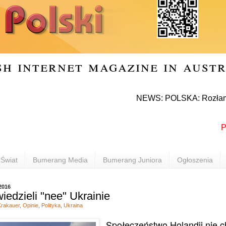
sh internet magazine in aust
NEWS: POLSKA: Rozłam w Prawie
POLO
Świat
Bumerang Media
Bumerang Juniora
Ogłoszenia
2016
iedzieli "nee" Ukrainie
rakauer
,
Opinie
,
Polityka
,
Ukraina
Społeczeństwo Holandii nie 