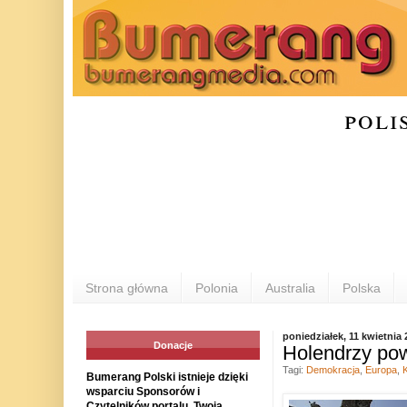
poli
Strona główna
Polonia
Australia
Polska
poniedziałek, 11 kwietnia 
Donacje
Holendrzy pow
Tagi:
Demokracja
,
Europa
,
K
Bumerang Polski istnieje dzięki
wsparciu Sponsorów i
Czytelników portalu. Twoja