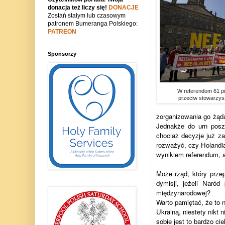
donacja też liczy się!
DONACJE
Zostań stałym lub czasowym
patronem Bumeranga Polskiego:
PATREON
Sponsorzy
W referendom 61 pr
przeciw stowarzys
zorganizowania go żądał
Jednakże do urn posz
chociaż decyzje już za
rozważyć, czy Holandia
wynikiem referendum, 
Może rząd, który prz
dymisji, jeżeli Naró
międzynarodowej?
Warto pamiętać, że to 
Ukrainą, niestety nikt
sobie jest to bardzo ci