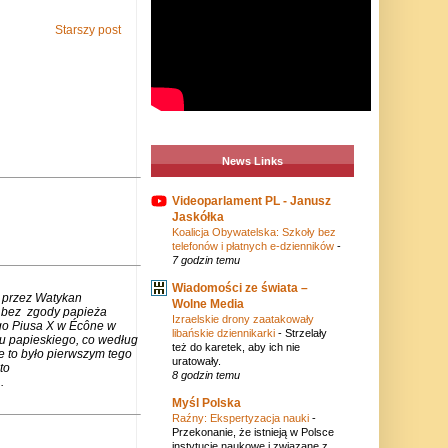
Starszy post
News Links
Videoparlament PL - Janusz
Jaskółka
Koalicja Obywatelska: Szkoły bez
telefonów i płatnych e-dzienników
-
7 godzin temu
Wiadomości ze świata –
 przez Watykan
Wolne Media
m bez zgody papieża
Izraelskie drony zaatakowały
go Piusa X w Écône w
libańskie dziennikarki
-
Strzelały
u papieskiego, co według
też do karetek, aby ich nie
e to było pierwszym tego
uratowały.
to
8 godzin temu
.
Myśl Polska
Raźny: Ekspertyzacja nauki
-
Przekonanie, że istnieją w Polsce
instytucje naukowe i związane z