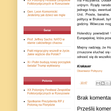
ma Prezydenta. Dodatk
XX Polonijny Festiwal Zespołów
Folklorystycznych w Rzeszowie
unijnym. Rządy narodo
jednego kraju, ewentual
Gen. Leon Komornicki:
Unii. Proste, banalne
Jesteśmy jak dzieci we mgle
politycy w Brukseli, b
godziny. Wówczas mogl
Świat
Holendrzy powiedzieli 
Europejskiej, która prz
Prof. Jeffrey Sachs: NATO w
stanie cakowitego chaosu
Miejmy nadzieję, że Ho
Pakt migracyjny wszedł w życie.
zmuszone słuchać się s
Jakie wyjście dla Polski?
odnosić się do wszelki
Xi i Putin budują nowy porządek
Krakauer
świata! Trump wykiwany
Obserwator Polityczny
Polonia
.
10:47
XX Polonijny Festiwal Zespołów
Folklorystycznych w Rzeszowie
Brak komentar
Spotkanie Prezydenta RP z
Polonią na Florydzie
Prześlij kome