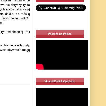
la spraw na poziomie
wa nie dotyczy tylko
ych krajów, albo całej
się dzieje, co mówią
ym opóźnieniem niż 24
t.
ityki wschodniej Unii
Podróże po Polsce
, tak żeby elity były
tywnie obywatele mogą
Video NEWS & Opinions