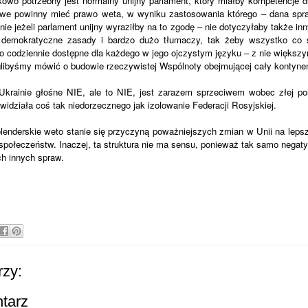
owo potrzebny jest normalny unijny parlament, który miałby kompetencje d
we powinny mieć prawo weta, w wyniku zastosowania którego – dana spra
nie jeżeli parlament unijny wyraziłby na to zgodę – nie dotyczyłaby także inn
, demokratyczne zasady i bardzo dużo tłumaczy, tak żeby wszystko co 
yło codziennie dostępne dla każdego w jego ojczystym języku – z nie większ
ibyśmy mówić o budowie rzeczywistej Wspólnoty obejmującej cały kontynen
Ukrainie głośne NIE, ale to NIE, jest zarazem sprzeciwem wobec złej pol
ewidziała coś tak niedorzecznego jak izolowanie Federacji Rosyjskiej.
lenderskie weto stanie się przyczyną poważniejszych zmian w Unii na lepsze
połeczeństw. Inaczej, ta struktura nie ma sensu, ponieważ tak samo nega
ch innych spraw.
zy:
ntarz