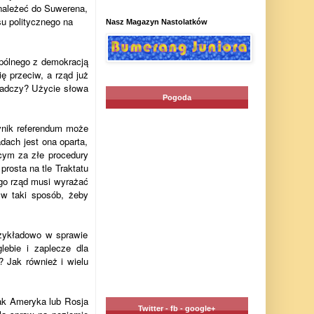
należeć do Suwerena,
su politycznego na
Nasz Magazyn Nastolatków
spólnego z demokracją
ę przeciw, a rząd już
wiadczy? Użycie słowa
Pogoda
ynik referendum może
dach jest ona oparta,
ącym za złe procedury
prosta na tle Traktatu
ego rząd musi wyrażać
 w taki sposób, żeby
rzykładowo w sprawie
lebie i zaplecze dla
? Jak również i wielu
jak Ameryka lub Rosja
Twitter - fb - google+