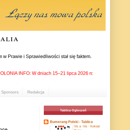
ralia
 i Sprawiedliwości stał się faktem. 24 lipca prezes partii Ja
NIA INFO: W dniach 15–21 lipca 2026 roku Rzeszów ponownie sta
Sponsors
Redakcja
Tablica Ogłoszeń
Bumerang Polski - Tablica
Vis a -Vis - Koktail
chce