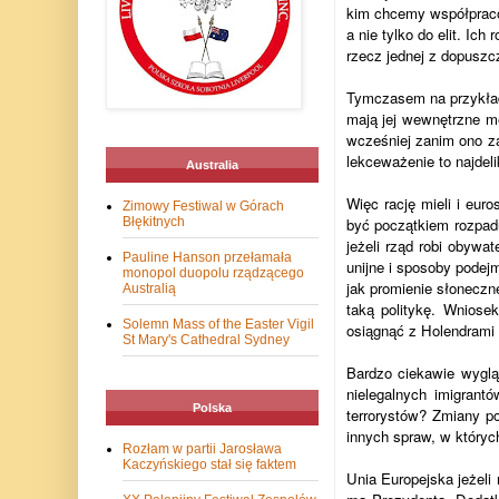
kim chcemy współpraco
a nie tylko do elit. Ic
rzecz jednej z dopuszcz
Tymczasem na przykładz
mają jej wewnętrzne me
wcześniej zanim ono za
lekceważenie to najdeli
Australia
Więc rację mieli i eu
Zimowy Festiwal w Górach
Błękitnych
być początkiem rozpadu
jeżeli rząd robi obywa
Pauline Hanson przełamała
unijne i sposoby podejm
monopol duopolu rządzącego
jak promienie słoneczn
Australią
taką politykę. Wniose
Solemn Mass of the Easter Vigil
osiągnąć z Holendrami
St Mary's Cathedral Sydney
Bardzo ciekawie wyglą
nielegalnych imigrant
Polska
terrorystów? Zmiany po
innych spraw, w których
Rozłam w partii Jarosława
Kaczyńskiego stał się faktem
Unia Europejska jeżeli