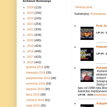
Archiwum Bumeranga
Nowszy post
►
2026
(110)
►
2025
(150)
Subskrybuj:
Komentarze 
►
2024
(243)
►
2023
(254)
Prof. J
►
2022
(335)
LIP-10 - 
►
2021
(428)
►
2020
(495)
►
2019
(424)
Podsum
►
2018
(446)
LIP-09 - 
►
2017
(433)
▼
2016
(442)
grudnia 2016
(29)
Poświat
Komenta
listopada 2016
(35)
ekskomu
nowych 
października 2016
(38)
Szwajca
września 2016
(33)
Stolicy 
typu od 1988 roku.Bra
sierpnia 2016
(36)
katolickie międzynaro
lipca 2016
(39)
LIP-08 - 2026 |
Komentarz
czerwca 2016
(41)
Antypols
maja 2016
(35)