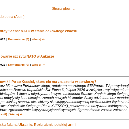
Strona główna
do posta (Atom)
effrey Sachs: NATO w stanie cakowitego chaosu
2026 |
Komentarze (0)
|
Wiecej ->
owanie szczytu NATO w Ankarze
2026 |
Komentarze (0)
|
Wiecej ->
owski: Po co Kościół, skoro nie ma znaczenia w co wierzę?
rz Mirosława Poświatowskiego, redaktora naczelnego STARnowa.TV po wydanej
nice na Bractwo Kapłańskie Św. Piusa X, 2 lipca 2026 w związku z wyświęcenie
biskupów. 1 lipca w międzynarodowym seminarium Bractwa Kapłańskiego Święte
rii odbyły się konsekracje czterech nowych biskupów. Sakry udzielono bez mandat
Apostolskiej stanowi akt schizmy skutkujący automatyczną ekskomuniką.Wydarzeni
ctwo Kapłańskie Świętego Piusa X (FSSPX), powszechnie nazywane lefebrystami, 
dowe zgromadzenie księży tradycjonalistycznych. Zgromadzenie zostało założone..
e (0)
|
Wiecej ->
ka fala na Ukrainie. Rozbrajenie polskiej armii