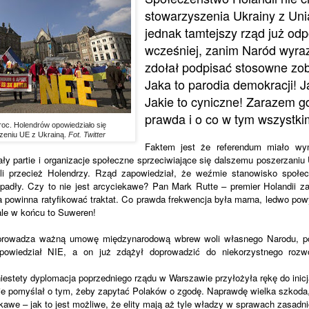
stowarzyszenia Ukrainy z Uni
jednak tamtejszy rząd już od
wcześniej, zanim Naród wyraz
zdołał podpisać stosowne zo
Jaka to parodia demokracji! J
Jakie to cyniczne! Zarazem gd
prawda i o co w tym wszystki
oc. Holendrów opowiedziało się
zeniu UE z Ukrainą.
Fot. Twitter
Faktem jest że referendum miało wym
y partie i organizacje społeczne sprzeciwiające się dalszemu poszerzaniu U
li przecież Holendrzy. Rząd zapowiedział, że weźmie stanowisko społe
padły. Czy to nie jest arcyciekawe? Pan Mark Rutte – premier Holandii z
 powinna ratyfikować traktat. Co prawda frekwencja była marna, ledwo po
ale w końcu to Suweren!
eprowadza ważną umowę międzynarodową wbrew woli własnego Narodu, po
d powiedział NIE, a on już zdążył doprowadzić do niekorzystnego rozw
niestety dyplomacja poprzedniego rządu w Warszawie przyłożyła rękę do inicj
 nie pomyślał o tym, żeby zapytać Polaków o zgodę. Naprawdę wielka szkod
ekawe – jak to jest możliwe, że elity mają aż tyle władzy w sprawach zasadn