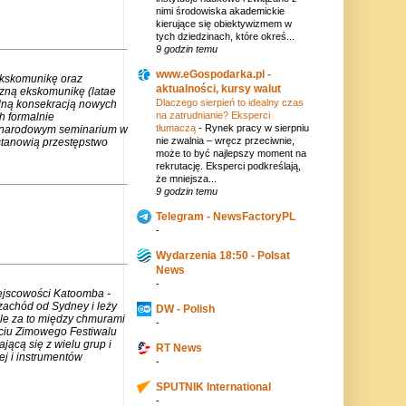
nimi środowiska akademickie
kierujące się obiektywizmem w
tych dziedzinach, które okreś...
9 godzin temu
www.eGospodarka.pl -
ekskomunikę oraz
aktualności, kursy walut
czną ekskomunikę (latae
Dlaczego sierpień to idealny czas
lną konsekracją nowych
na zatrudnianie? Eksperci
h formalnie
tłumaczą
-
Rynek pracy w sierpniu
zynarodowym seminarium w
nie zwalnia – wręcz przeciwnie,
stanowią przestępstwo
może to być najlepszy moment na
rekrutację. Eksperci podkreślają,
że mniejsza...
9 godzin temu
Telegram - NewsFactoryPL
-
Wydarzenia 18:50 - Polsat
News
-
iejscowości Katoomba -
zachód od Sydney i leży
DW - Polish
ale za to między chmurami
-
rciu Zimowego Festiwalu
jącą się z wielu grup i
RT News
j i instrumentów
-
SPUTNIK International
-