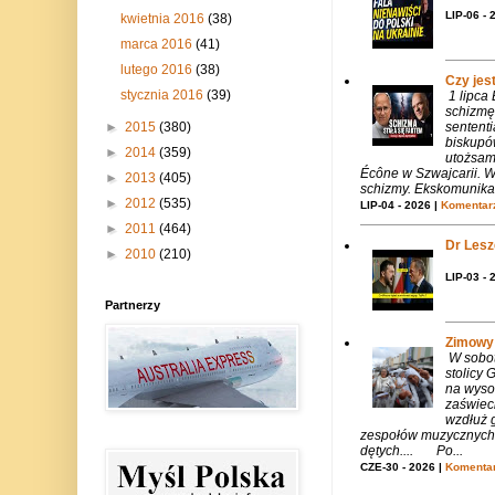
LIP-06 - 
kwietnia 2016
(38)
marca 2016
(41)
lutego 2016
(38)
Czy jes
stycznia 2016
(39)
1 lipca
schizmę
sentent
►
2015
(380)
biskupó
►
2014
(359)
utożsam
Écône w Szwajcarii. W
►
2013
(405)
schizmy. Ekskomunika 
►
2012
(535)
LIP-04 - 2026 |
Komentarz
►
2011
(464)
Dr Lesze
►
2010
(210)
LIP-03 - 
Partnerzy
Zimowy 
W sobotę
stolicy
na wysok
zaświeci
wzdłuż g
zespołów muzycznych i
dętych.... Po...
CZE-30 - 2026 |
Komentar