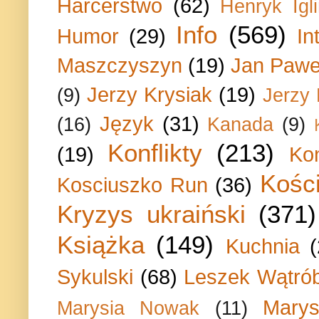
Harcerstwo
(62)
Henryk Igli
Info
(569)
Humor
(29)
In
Maszczyszyn
(19)
Jan Paweł
Jerzy Krysiak
(19)
(9)
Jerzy
Język
(31)
(16)
Kanada
(9)
Konflikty
(213)
(19)
Ko
Kości
Kosciuszko Run
(36)
Kryzys ukraiński
(371)
Książka
(149)
Kuchnia
Sykulski
(68)
Leszek Wątrób
Marys
Marysia Nowak
(11)