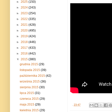
►
2025
(150)
►
2024
(243)
►
2023
(254)
►
2022
(335)
►
2021
(428)
►
2020
(495)
►
2019
(424)
►
2018
(446)
►
2017
(433)
►
2016
(442)
▼
2015
(380)
grudnia 2015
(29)
listopada 2015
(39)
października 2015
(42)
września 2015
(36)
sierpnia 2015
(30)
lipca 2015
(31)
czerwca 2015
(29)
maja 2015
(29)
.
23:47
kwietnia 2015
(29)