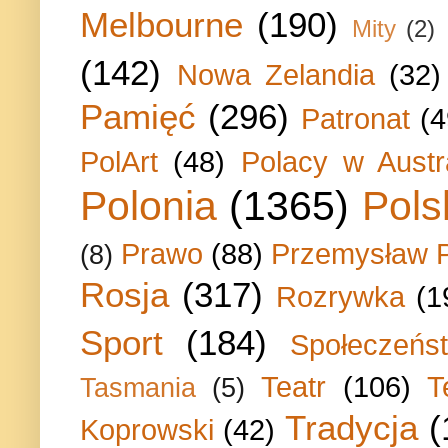
Melbourne
(190)
Mity
(2)
(142)
Nowa Zelandia
(32)
Pamięć
(296)
Patronat
(4
PolArt
(48)
Polacy w Austra
Polonia
(1365)
Pols
Prawo
(88)
Przemysław P
(8)
Rosja
(317)
Rozrywka
(1
Sport
(184)
Społeczeńs
Teatr
(106)
T
Tasmania
(5)
Tradycja
(
Koprowski
(42)