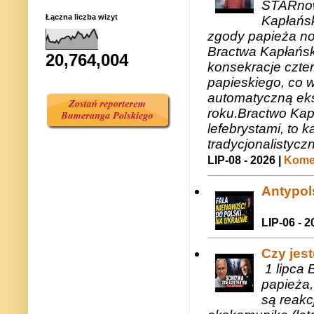
STARnow
Łączna liczba wizyt
Kapłańsk
zgody papieża n
Bractwa Kapłańsk
20,764,004
konsekracje czte
papieskiego, co w
automatyczną eks
roku.Bractwo Ka
lefebrystami, to
tradycjonalistycz
LIP-08 - 2026 |
Komen
Antypols
LIP-06 - 2
Czy jes
1 lipca 
papieża,
są reakc