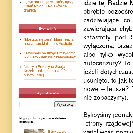
idzie tej Radzie 
Język polski - język, który łączy.
Dzień Polonii i Polaków za
obrębie bezpośre
granicą
zadziwiające, co 
zawierająca chyb
Events Info
katastrofy pod 
"Mój tata się żeni". Mam Teatr z
wyłączona, przez
nowym spektaklem w Australii
albo tylko wyc
Prawybory na urząd Prezydenta
RP 2025 - debata 7 kandydatów
autocenzury? To 
Nie żyje Ernestyna Skurjat-
jeżeli dotychczas
Kozek - unikalna postać Polonii
australijskiej
usunięto, to jak 
nowe – lepsze? T
Wyszukiwarka
nie zobaczymy).
Bylibyśmy jednak
Najpopularniejsze w ostatnim
„strony rządowej
miesiącu
wątpliwość pomys
II Światowe