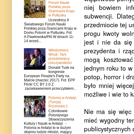
Forum Nauki
niej bowiem inf
Polskiej poza
Granicami Kraju
subwencji. Dlate
w Pułtusku
Uczestnicy II
przedmiocie tej u
Światowego Forum Nauki
Polskiej poza Granicami Kraju w
progu kwoty wol
Domu Polonii w Pułtusku. Fot.
A.Pawłowska/PAI W dniach 11-
jest i nie da si
14 wrześ...
prezydenta i rzą
Włodzimierz
Wnuk: Tani
mogą kosztować
prześmiewcy
rzeczywistości
jednym roku to w 
Donald Tusk na
kongresie
potop, horror i d
European People's Party na
Malcie (marzec 2017). Fot. EPP
było mniej więce
Flickr CC BY 2.0 Z
zaciekawieniem przeczytałem...
możliwe i wie to 
Polonia w Antalyi
(Turcja).
Rozmowa 1
Nie ma się więc 
Członkowie
Polonijnego
mieć wygodny tem
Stowarzyszenia
Kultury i Nauki w Antalyi -
publicystycznych 
Polonia w Antalyi to w dużym
stopniu ludzie młodzi, mający