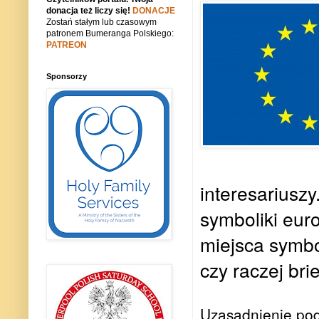
donacja też liczy się!
DONACJE
Zostań stałym lub czasowym
patronem Bumeranga Polskiego:
PATREON
Sponsorzy
interesariuszy
symboliki euro
miejsca symbo
czy raczej bri
Uzasadnienie pod