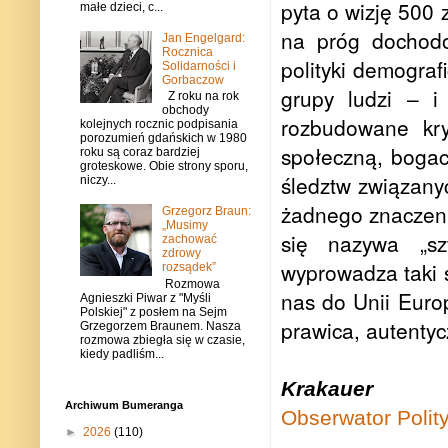
pyta o wizję 500 
małe dzieci, c...
na próg dochodo
Jan Engelgard:
Rocznica
polityki demograf
Solidarności i
Gorbaczow
grupy ludzi – i
Z roku na rok
obchody
rozbudowane kry
kolejnych rocznic podpisania
porozumień gdańskich w 1980
społeczną, bogac
roku są coraz bardziej
groteskowe. Obie strony sporu,
śledztw związany
niczy...
żadnego znaczeni
Grzegorz Braun:
„Musimy
się nazywa „sz
zachować
zdrowy
wyprowadza taki 
rozsądek”
Rozmowa
nas do Unii Europ
Agnieszki Piwar z "Myśli
Polskiej" z posłem na Sejm
prawica, autenty
Grzegorzem Braunem. Nasza
rozmowa zbiegła się w czasie,
kiedy padliśm...
Krakauer
Archiwum Bumeranga
Obserwator Polit
►
2026
(110)