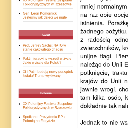
XX Polonijny Festiwal Zespołów
mniej normalnym 
Folklorystycznych w Rzeszowie
na raz obie opcj
Gen. Leon Komornicki:
Jesteśmy jak dzieci we mgle
istnienia. Poraż
żadnego pożytku, 
Świat
z radością odno
zwierzchników, k
Prof. Jeffrey Sachs: NATO w
stanie cakowitego chaosu
unijne flagi. Pi
Pakt migracyjny wszedł w życie.
należąc do Unii E
Jakie wyjście dla Polski?
potknięcie, trak
Xi i Putin budują nowy porządek
świata! Trump wykiwany
krajów do Unii n
jawnie wrogi, c
Polonia
tam kilka osób, 
dokładnie tak nal
XX Polonijny Festiwal Zespołów
Folklorystycznych w Rzeszowie
Spotkanie Prezydenta RP z
Jednak to nie ws
Polonią na Florydzie