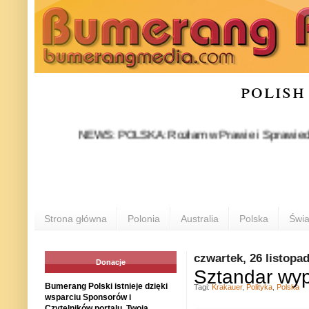
polish
NEWS: POLSKA: Rozłam w Prawie i Sprawiedliwości st
Strona główna
Polonia
Australia
Polska
Świa
czwartek, 26 listopa
Donacje
Sztandar wy
Bumerang Polski istnieje dzięki
Tagi:
Krakauer
,
Polityka
,
Polska
wsparciu Sponsorów i
Czytelników portalu. Twoja