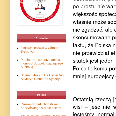
po prostu nie war
większość społecz
właśnie może sob
nie zgadzać, ale 
skonsumowane prz
Australia
faktu, że Polska n
Zimowy Festiwal w Górach
nie przewidział e
Błękitnych
skutek jest jeden
Pauline Hanson przełamała
monopol duopolu rządzącego
Po co to komu po
Australią
mniej europejscy
Solemn Mass of the Easter Vigil
St Mary's Cathedral Sydney
Polska
Ostatnią rzeczą j
Rozłam w partii Jarosława
wisi – jeść nie 
Kaczyńskiego stał się faktem
jesteśmy „normal