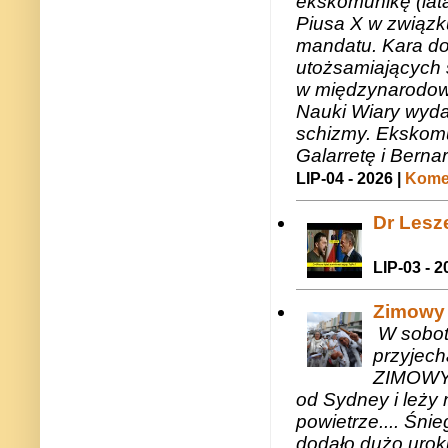
ekskomunikę (lat
Piusa X w związk
mandatu. Kara do
utożsamiających 
w międzynarodow
Nauki Wiary wyda
schizmy. Ekskomu
Galarretę i Bernar
LIP-04 - 2026 |
Komen
Dr Lesze
LIP-03 - 2
Zimowy 
W sobotę
przyjech
ZIMOWY 
od Sydney i leży 
powietrze.... Śni
dodało dużo uroku