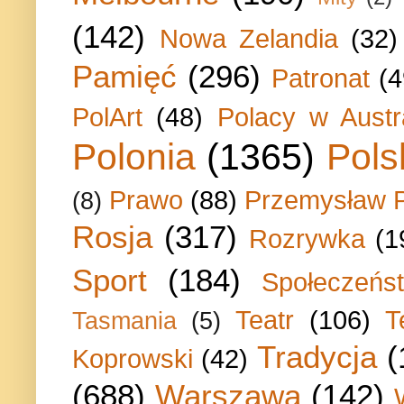
(142)
Nowa Zelandia
(32)
Pamięć
(296)
Patronat
(4
PolArt
(48)
Polacy w Austra
Polonia
(1365)
Pols
Prawo
(88)
Przemysław P
(8)
Rosja
(317)
Rozrywka
(1
Sport
(184)
Społeczeńs
Teatr
(106)
T
Tasmania
(5)
Tradycja
(
Koprowski
(42)
(688)
Warszawa
(142)