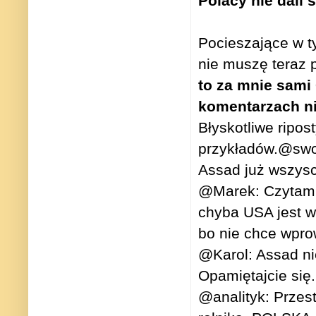
Polacy nie dali 
Pocieszające w t
nie muszę teraz
to za mnie sami 
komentarzach nie
Błyskotliwe ripo
przykładów.
@swor
Assad już wszysc
@Marek: Czytam i 
chyba USA jest w
bo nie chce wpro
@Karol: Assad ni
Opamiętajcie się.
@analityk: Przes