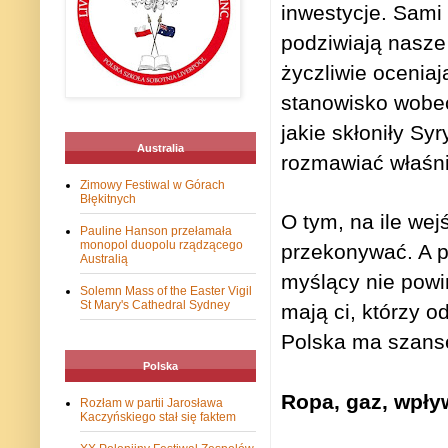
inwestycje. Sami
podziwiają nasz
życzliwie oceniaj
stanowisko wobec 
jakie skłoniły Sy
Australia
rozmawiać właśni
Zimowy Festiwal w Górach
Błękitnych
O tym, na ile wej
Pauline Hanson przełamała
monopol duopolu rządzącego
przekonywać. A p
Australią
myślący nie powin
Solemn Mass of the Easter Vigil
St Mary's Cathedral Sydney
mają ci, którzy 
Polska ma szansę
Polska
Ropa, gaz, wpły
Rozłam w partii Jarosława
Kaczyńskiego stał się faktem