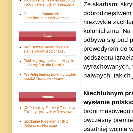
XX Polonijny Festiwal Zespołów
Ze skarbami skry
Folklorystycznych w Rzeszowie
dobrodziejstwem 
Gen. Leon Komornicki:
Jesteśmy jak dzieci we mgle
niezwykle zachła
kolonializmu. Na 
Świat
odbywa się pod p
Prof. Jeffrey Sachs: NATO w
prowodyrem do teg
stanie cakowitego chaosu
podszeptu Izrael
Pakt migracyjny wszedł w życie.
Jakie wyjście dla Polski?
wyrachowanych, ta
naiwnych, takich
Xi i Putin budują nowy porządek
świata! Trump wykiwany
Niechlubnym pr
Polonia
wysłanie polskic
XX Polonijny Festiwal Zespołów
broni masowego ra
Folklorystycznych w Rzeszowie
ówczesny premier 
Spotkanie Prezydenta RP z
Polonią na Florydzie
ostatniej wojnie 