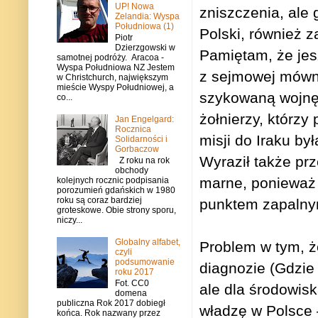
UP! Nowa
zniszczenia, ale
Zelandia: Wyspa
Południowa (1)
Polski, również 
Piotr
Dzierzgowski w
Pamiętam, że jesz
samotnej podróży. Aracoa -
Wyspa Południowa NZ Jestem
z sejmowej mówn
w Christchurch, największym
mieście Wyspy Południowej, a
szykowaną wojnę. 
co...
żołnierzy, którzy 
Jan Engelgard:
Rocznica
misji do Iraku by
Solidarności i
Gorbaczow
Wyraził także prz
Z roku na rok
obchody
marne, ponieważ 
kolejnych rocznic podpisania
porozumień gdańskich w 1980
roku są coraz bardziej
punktem zapalnym
groteskowe. Obie strony sporu,
niczy...
Globalny alfabet,
Problem w tym, że
czyli
podsumowanie
diagnozie (Gdzie 
roku 2017
Fot. CC0
ale dla środowisk
domena
publiczna Rok 2017 dobiegł
władzę w Polsce 
końca. Rok nazwany przez