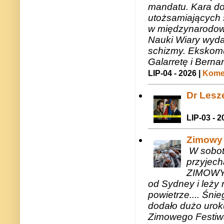
mandatu. Kara do
utożsamiających 
w międzynarodow
Nauki Wiary wyda
schizmy. Ekskomu
Galarretę i Bernar
LIP-04 - 2026 |
Komen
Dr Lesze
LIP-03 - 2
Zimowy 
W sobotę
przyjech
ZIMOWY 
od Sydney i leży 
powietrze.... Śni
dodało dużo uroku
Zimowego Festiwal