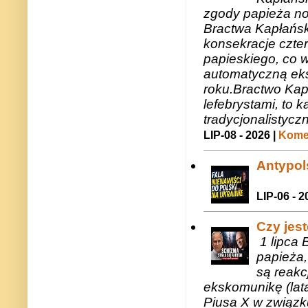
zgody papieża n
Bractwa Kapłańsk
konsekracje czte
papieskiego, co w
automatyczną eks
roku.Bractwo Ka
lefebrystami, to
tradycjonalistycz
LIP-08 - 2026 |
Komen
Antypols
LIP-06 - 2
Czy jes
1 lipca 
papieża,
są reakc
ekskomunikę (lat
Piusa X w związk