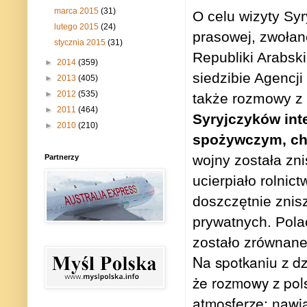
marca 2015
(31)
O celu wizyty Syr
lutego 2015
(24)
prasowej, zwołan
stycznia 2015
(31)
Republiki Arabski
►
2014
(359)
siedzibie Agencji
►
2013
(405)
►
2012
(535)
także rozmowy z 
►
2011
(464)
Syryjczyków int
►
2010
(210)
spożywczym, c
wojny została zni
Partnerzy
ucierpiało rolnic
doszczętnie znisz
prywatnych. Pola
zostało zrównane
Na spotkaniu z dz
że rozmowy z pols
atmosferze; nawią