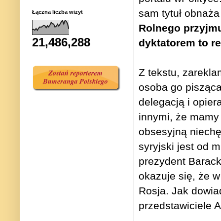
sam tytuł obnaża
Łączna liczba wizyt
Rolnego przyjmu
21,486,288
dyktatorem to r
Z tekstu, zarek
osoba go pisząca
delegacją i opier
innymi, że mamy 
obsesyjną niechę
syryjski jest od 
prezydent Barack
okazuje się, że w
Rosja. Jak dowiad
przedstawiciele 