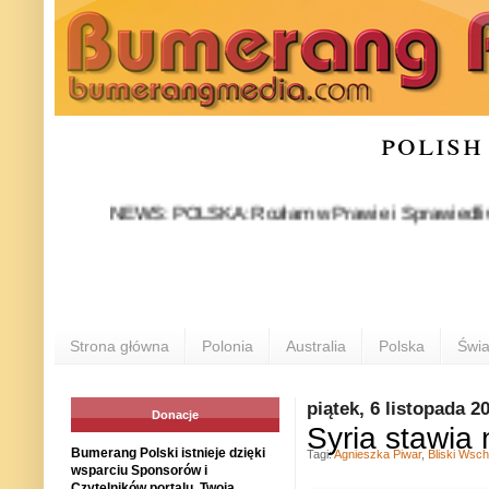
polish
NEWS: POLSKA: Rozłam w Prawie i Sprawiedliwości stał
P
Strona główna
Polonia
Australia
Polska
Świa
piątek, 6 listopada 2
Donacje
Syria stawia
Bumerang Polski istnieje dzięki
Tagi:
Agnieszka Piwar
,
Bliski Wsc
wsparciu Sponsorów i
Czytelników portalu. Twoja