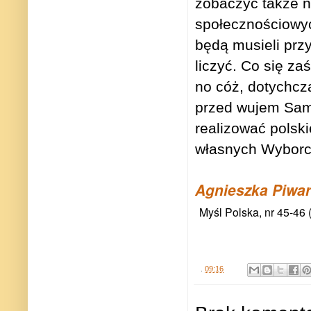
zobaczyć także n
społecznościowyc
będą musieli prz
liczyć. Co się za
no cóż, dotychcz
przed wujem Same
realizować polski
własnych Wyborc
Agnieszka Piwar
Myśl Polska, nr 45-46 
.
09:16