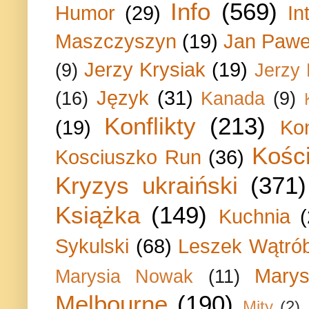
Info
(569)
Humor
(29)
In
Maszczyszyn
(19)
Jan Paweł
Jerzy Krysiak
(19)
(9)
Jerzy
Język
(31)
(16)
Kanada
(9)
Konflikty
(213)
(19)
Ko
Kości
Kosciuszko Run
(36)
Kryzys ukraiński
(371)
Książka
(149)
Kuchnia
Sykulski
(68)
Leszek Wątrób
Marys
Marysia Nowak
(11)
Melbourne
(190)
Mity
(2)