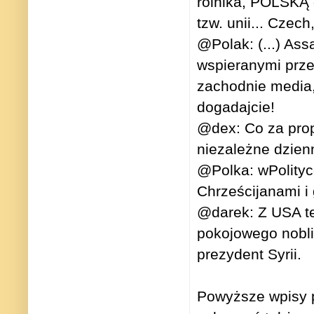
rolnika, POLSKĄ 
tzw. unii... Czec
@Polak: (...) Ass
wspieranymi prz
zachodnie media,
dogadajcie!
@dex: Co za prop
niezależne dzien
@Polka: wPolityce
Chrześcijanami i
@darek: Z USA te
pokojowego nobli
prezydent Syrii.
Powyższe wpisy p