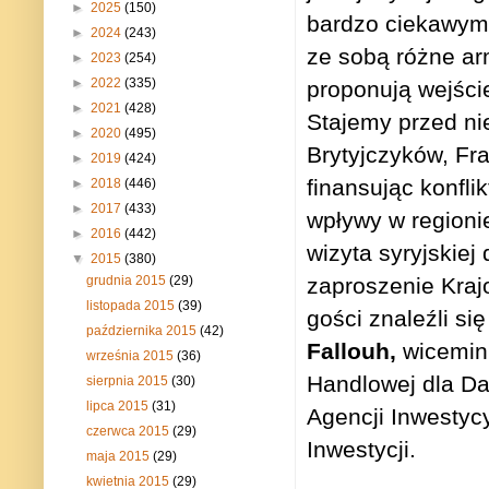
►
2025
(150)
bardzo ciekawym
►
2024
(243)
ze sobą różne arm
►
2023
(254)
►
2022
(335)
proponują wejście
►
2021
(428)
Stajemy przed ni
►
2020
(495)
Brytyjczyków, Fr
►
2019
(424)
finansując konfli
►
2018
(446)
►
2017
(433)
wpływy w regioni
►
2016
(442)
wizyta syryjskiej
▼
2015
(380)
grudnia 2015
(29)
zaproszenie Kraj
listopada 2015
(39)
gości znaleźli s
października 2015
(42)
Fallouh,
wicemini
września 2015
(36)
Handlowej dla Dam
sierpnia 2015
(30)
lipca 2015
(31)
Agencji Inwestycy
czerwca 2015
(29)
Inwestycji.
maja 2015
(29)
kwietnia 2015
(29)