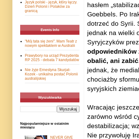
Język polski - język, który łączy.
hasłem „stabilizac
Dzień Polonii i Polaków za
granicą
Goebbels. Po Ira
dotrzeć do Syrii.
Events Info
jednak na wielki
Syryjczyków pre
"Mój tata się żeni". Mam Teatr z
nowym spektaklem w Australii
odpowiedników z 
Prawybory na urząd Prezydenta
obalić, ani zabić
RP 2025 - debata 7 kandydatów
jednak, że media
Nie żyje Ernestyna Skurjat-
Kozek - unikalna postać Polonii
chociażby sformu
australijskiej
syryjskich ziemi
Wyszukiwarka
Wracając jeszcze 
zarówno wśród cyw
Najpopularniejsze w ostatnim
destabilizacja; w
miesiącu
Nie przywołuję Ir
NEVER GIVE