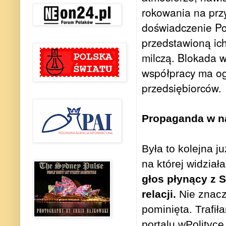
rokowania na przy
doświadczenie Po
przedstawioną ich
milczą. Blokada w
współpracy ma og
przedsiębiorców.
Propaganda w na
Była to kolejna j
na której widzia
głos płynący z 
relacji.
Nie znaczy
pominięta. Trafił
portalu wPolityce