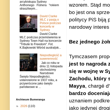
arcybiskupa Sydney
wzorem. Stąd moj
Anthonego Fishera "rokiem
straszliwym...
bo jest ona sprz
David Clarke
politycy PiS bij
MLC z pasją o
Polsce podczas
narodowy interes
koncertu w
Sydney
David Clarke
MLC podczas przemówienia w
Bez jednego żoł
Sydney Town Hall na koncercie
"Tribute to Freedom". Fot.
K.Bajkowski Wśród australjsk...
Niepodległość a
Tymczasem propo
suwerenność
jest to nagroda
Jak co roku w
dniu 11 listopada
obchodzimy
się w wojnę w S
Narodowe
Święto Niepodległości,
Zachodu, który 
ustanowione w 1937 roku, a
przywrócone jako święto
Mayya
, chargé d
państwowe w ...
bardzo doceniaj
uznaniem podkreś
Archiwum Bumeranga
►
2026
(110)
jako jedynej drog