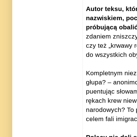
Autor teksu, któ
nazwiskiem, poch
próbującą obalić
zdaniem zniszczy
czy też „krwawy 
do wszystkich oby
Kompletnym niezr
głupa? – anonimo
puentując słowam
rękach krew niewi
narodowych? To p
celem fali imigrac