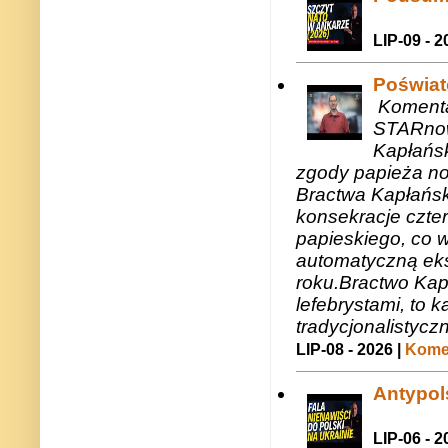
LIP-09 - 2
Poświat
Komenta
STARnow
Kapłańsk
zgody papieża n
Bractwa Kapłańsk
konsekracje czte
papieskiego, co w
automatyczną eks
roku.Bractwo Ka
lefebrystami, to
tradycjonalistycz
LIP-08 - 2026 |
Komen
Antypols
LIP-06 - 2