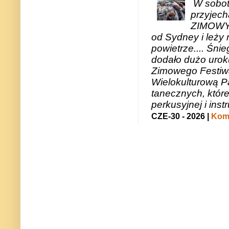
W sobotę
przyjech
ZIMOWY 
od Sydney i leży 
powietrze.... Śni
dodało dużo uroku
Zimowego Festiwal
Wielokulturową P
tanecznych, któr
perkusyjnej i in
CZE-30 - 2026 |
Kome