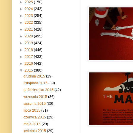
►
2025
(150)
►
2024
(243)
►
2023
(254)
►
2022
(335)
►
2021
(428)
►
2020
(495)
►
2019
(424)
►
2018
(446)
►
2017
(433)
►
2016
(442)
▼
2015
(380)
grudnia 2015
(29)
listopada 2015
(39)
października 2015
(42)
września 2015
(36)
sierpnia 2015
(30)
lipca 2015
(31)
czerwca 2015
(29)
maja 2015
(29)
kwietnia 2015
(29)