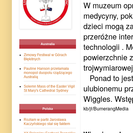
W muzeum opró
medycyny, pok
dzieci mogą za
przeróżne inte
technologii . 
Australia
powierzchnie z
Zimowy Festiwal w Górach
Błękitnych
trojwymiarowej
Pauline Hanson przełamała
monopol duopolu rządzącego
Ponad to jes
Australią
ulubionemu pr
Solemn Mass of the Easter Vigil
St Mary's Cathedral Sydney
Wiggles. Wstęp
kb/jł/BumerangMedia
Polska
Rozłam w partii Jarosława
Kaczyńskiego stał się faktem