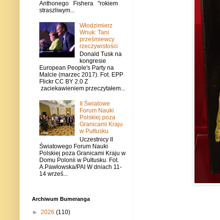
Anthonego Fishera "rokiem
straszliwym...
Włodzimierz
Wnuk: Tani
prześmiewcy
rzeczywistości
Donald Tusk na
kongresie
European People's Party na
Malcie (marzec 2017). Fot. EPP
Flickr CC BY 2.0 Z
zaciekawieniem przeczytałem...
II Światowe
Forum Nauki
Polskiej poza
Granicami Kraju
w Pułtusku
Uczestnicy II
Światowego Forum Nauki
Polskiej poza Granicami Kraju w
Domu Polonii w Pułtusku. Fot.
A.Pawłowska/PAI W dniach 11-
14 wrześ...
Archiwum Bumeranga
►
2026
(110)