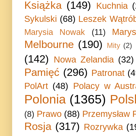
Książka
(149)
Kuchnia
Sykulski
(68)
Leszek Wątrób
Marys
Marysia Nowak
(11)
Melbourne
(190)
Mity
(2)
(142)
Nowa Zelandia
(32)
Pamięć
(296)
Patronat
(4
PolArt
(48)
Polacy w Austra
Polonia
(1365)
Pols
Prawo
(88)
Przemysław P
(8)
Rosja
(317)
Rozrywka
(1