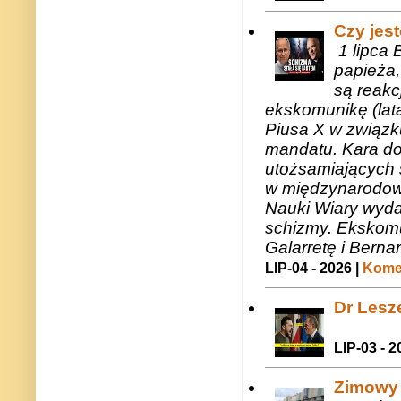
Czy jes
1 lipca 
papieża,
są reakc
ekskomunikę (lat
Piusa X w związk
mandatu. Kara do
utożsamiających 
w międzynarodow
Nauki Wiary wyda
schizmy. Ekskomu
Galarretę i Bernar
LIP-04 - 2026 |
Komen
Dr Lesze
LIP-03 - 2
Zimowy 