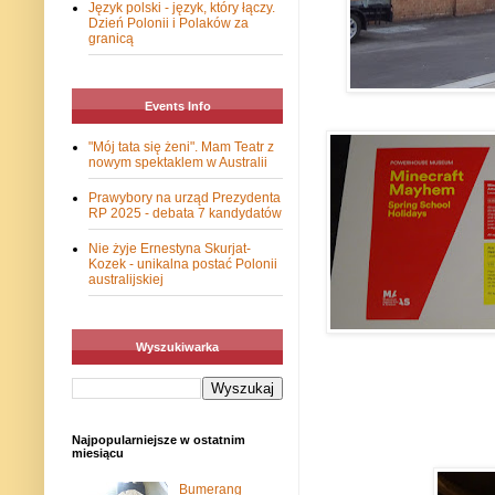
Język polski - język, który łączy.
Dzień Polonii i Polaków za
granicą
Events Info
"Mój tata się żeni". Mam Teatr z
nowym spektaklem w Australii
Prawybory na urząd Prezydenta
RP 2025 - debata 7 kandydatów
Nie żyje Ernestyna Skurjat-
Kozek - unikalna postać Polonii
australijskiej
Wyszukiwarka
Najpopularniejsze w ostatnim
miesiącu
Bumerang