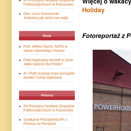
Więcej o wakacy
XX Polonijny Festiwal Zespołów
Folklorystycznych w Rzeszowie
Holiday
Gen. Leon Komornicki:
Jesteśmy jak dzieci we mgle
Fotoreportaż z
Świat
Prof. Jeffrey Sachs: NATO w
stanie cakowitego chaosu
Pakt migracyjny wszedł w życie.
Jakie wyjście dla Polski?
Xi i Putin budują nowy porządek
świata! Trump wykiwany
Polonia
XX Polonijny Festiwal Zespołów
Folklorystycznych w Rzeszowie
Spotkanie Prezydenta RP z
Polonią na Florydzie