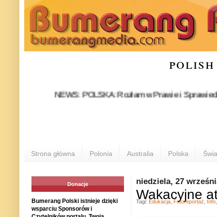
polish
NEWS: POLSKA: Rozłam w Prawie i Sprawiedliwości sta
Strona główna
Polonia
Australia
Polska
Świa
niedziela, 27 wrześn
Donacje
Wakacyjne at
Bumerang Polski istnieje dzięki
Tagi:
Edukacja
,
Fotoreportaż
,
Info
wsparciu Sponsorów i
Czytelników portalu. Twoja