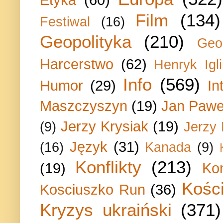
Film
(134)
Festiwal
(16)
Geopolityka
(210)
Geo
Harcerstwo
(62)
Henryk Igli
Info
(569)
Humor
(29)
In
Maszczyszyn
(19)
Jan Paweł
Jerzy Krysiak
(19)
(9)
Jerzy
Język
(31)
(16)
Kanada
(9)
Konflikty
(213)
(19)
Ko
Kości
Kosciuszko Run
(36)
Kryzys ukraiński
(371)