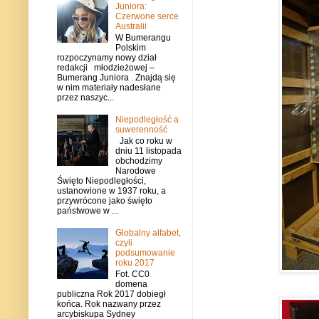
Juniora:
Czerwone serce
Australii
W Bumerangu
Polskim
rozpoczynamy nowy dział
redakcji młodzieżowej –
Bumerang Juniora . Znajdą się
w nim materiały nadesłane
przez naszyc...
Niepodległość a
suwerenność
Jak co roku w
dniu 11 listopada
obchodzimy
Narodowe
Święto Niepodległości,
ustanowione w 1937 roku, a
przywrócone jako święto
państwowe w ...
Globalny alfabet,
czyli
podsumowanie
roku 2017
Fot. CC0
domena
publiczna Rok 2017 dobiegł
końca. Rok nazwany przez
arcybiskupa Sydney