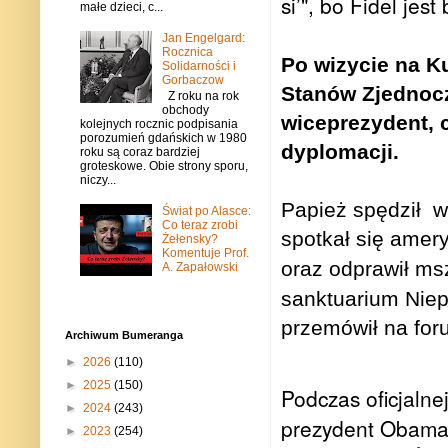
si’", bo Fidel jes
małe dzieci, c...
Jan Engelgard:
Rocznica
Po wizycie na Ku
Solidarności i
Gorbaczow
Stanów Zjednocz
Z roku na rok
obchody
wiceprezydent, 
kolejnych rocznic podpisania
porozumień gdańskich w 1980
dyplomacji.
roku są coraz bardziej
groteskowe. Obie strony sporu,
niczy...
Papież spędził
w
Świat po Alasce:
Co teraz zrobi
spotkał się amer
Żełensky?
Komentuje Prof.
oraz odprawił m
A. Zapałowski
sanktuarium Nie
przemówił na fo
Archiwum Bumeranga
►
2026
(110)
►
2025
(150)
Podczas oficjaln
►
2024
(243)
prezydent Obam
►
2023
(254)