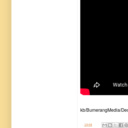
kb/BumerangMedia/Deo
.
13:03