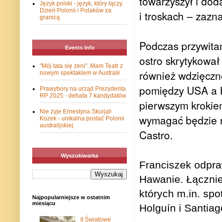
towarzyszył i do
Język polski - język, który łączy.
Dzień Polonii i Polaków za
i troskach – zazna
granicą
Podczas przywitan
Events Info
ostro skrytykowa
"Mój tata się żeni". Mam Teatr z
również wdzięczn
nowym spektaklem w Australii
pomiędzy USA a K
Prawybory na urząd Prezydenta
RP 2025 - debata 7 kandydatów
pierwszym krokie
Nie żyje Ernestyna Skurjat-
wymagać będzie r
Kozek - unikalna postać Polonii
australijskiej
Castro.
Wyszukiwarka
Franciszek odpra
Hawanie. Łącznie
których m.in. spo
Najpopularniejsze w ostatnim
miesiącu
Holguín i Santiag
II Światowe