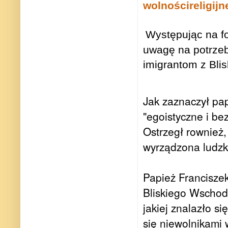
wolnościreligijn
Występując na f
uwagę na potrzeb
imigrantom z Bli
Jak zaznaczył pa
"egoistyczne i be
Ostrzegł rownież
wyrządzona ludzk
Papież Francisze
Bliskiego Wschodu
jakiej znalazło s
się niewolnikami 