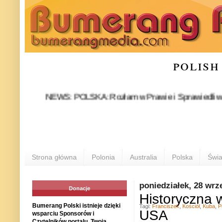
polish
NEWS: POLSKA: Rozłam w Prawie i Sprawiedliwości stał 
P
Strona główna
Polonia
Australia
Polska
Świa
poniedziałek, 28 wrz
Donacje
Historyczna 
Bumerang Polski istnieje dzięki
Tagi:
Franciszek
,
Kościół
,
Kuba
,
P
USA
wsparciu Sponsorów i
Czytelników portalu. Twoja