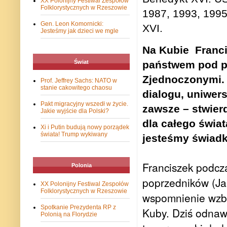
XX Polonijny Festiwal Zespołów
Folklorystycznych w Rzeszowie
1987, 1993, 1995
Gen. Leon Komornicki:
XVI.
Jesteśmy jak dzieci we mgle
Na Kubie
Franc
państwem pod p
Świat
Zjednoczonymi. –
Prof. Jeffrey Sachs: NATO w
stanie cakowitego chaosu
dialogu, uniwe
Pakt migracyjny wszedł w życie.
zawsze – stwier
Jakie wyjście dla Polski?
dla całego świat
Xi i Putin budują nowy porządek
świata! Trump wykiwany
jesteśmy świadk
Franciszek podcz
Polonia
poprzedników (Ja
XX Polonijny Festiwal Zespołów
Folklorystycznych w Rzeszowie
wspomnienie wzbu
Spotkanie Prezydenta RP z
Kuby. Dziś odnawi
Polonią na Florydzie