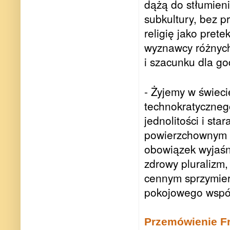
dążą do stłumieni
subkultury, bez p
religię jako prete
wyznawcy różnych 
i szacunku dla go
- Żyjemy w świeci
technokratyczneg
jednolitości i sta
powierzchownym p
obowiązek wyjaśn
zdrowy pluralizm,
cennym sprzymier
pokojowego współż
Przemówienie Fra