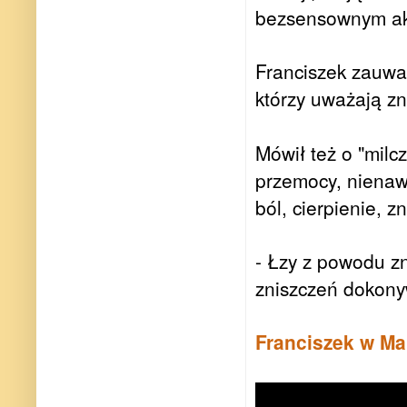
bezsensownym akci
Franciszek zauważ
którzy uważają zn
Mówił też o "milc
przemocy, nienawi
ból, cierpienie, zn
- Łzy z powodu zn
zniszczeń dokonyw
Franciszek w M