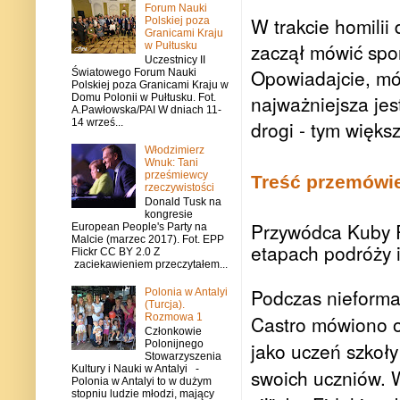
Forum Nauki
W trakcie homilii
Polskiej poza
Granicami Kraju
zaczął mówić spo
w Pułtusku
Uczestnicy II
Opowiadajcie, mów
Światowego Forum Nauki
Polskiej poza Granicami Kraju w
najważniejsza jes
Domu Polonii w Pułtusku. Fot.
A.Pawłowska/PAI W dniach 11-
drogi - tym więks
14 wrześ...
Włodzimierz
Wnuk: Tani
prześmiewcy
Treść przemówie
rzeczywistości
Donald Tusk na
kongresie
Przywódca Kuby R
European People's Party na
Malcie (marzec 2017). Fot. EPP
etapach podróży 
Flickr CC BY 2.0 Z
zaciekawieniem przeczytałem...
Podczas nieforma
Polonia w Antalyi
(Turcja).
Castro mówiono o 
Rozmowa 1
Członkowie
jako uczeń szkoły 
Polonijnego
Stowarzyszenia
Kultury i Nauki w Antalyi -
swoich uczniów. W
Polonia w Antalyi to w dużym
stopniu ludzie młodzi, mający