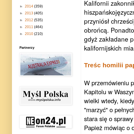
Kalifornii zakonni
►
2014
(359)
hiszpańskojęzycz
►
2013
(405)
przyniósł chrześc
►
2012
(535)
►
2011
(464)
obrońcą. Ponadto 
►
2010
(210)
gdyż zakładane pr
kalifornijskich mi
Partnerzy
Treśc homilii p
W przemówieniu p
Kapitolu w Waszyn
wielki wtedy, kied
"marzyć" o pełnyc
stara się o sprawy
Papież mówiąc o d