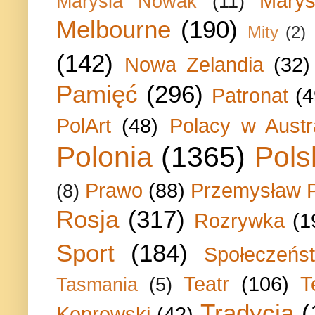
Marys
Marysia Nowak
(11)
Melbourne
(190)
Mity
(2)
(142)
Nowa Zelandia
(32)
Pamięć
(296)
Patronat
(4
PolArt
(48)
Polacy w Austra
Polonia
(1365)
Pols
Prawo
(88)
Przemysław P
(8)
Rosja
(317)
Rozrywka
(1
Sport
(184)
Społeczeńs
Teatr
(106)
T
Tasmania
(5)
Tradycja
(
Koprowski
(42)