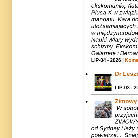
ekskomunikę (lat
Piusa X w związk
mandatu. Kara do
utożsamiających 
w międzynarodow
Nauki Wiary wyda
schizmy. Ekskomu
Galarretę i Bernar
LIP-04 - 2026 |
Komen
Dr Lesze
LIP-03 - 2
Zimowy 
W sobotę
przyjech
ZIMOWY 
od Sydney i leży 
powietrze.... Śni