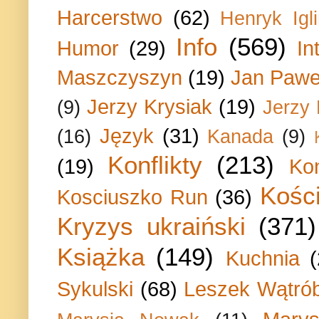
Harcerstwo
(62)
Henryk Igli
Info
(569)
Humor
(29)
In
Maszczyszyn
(19)
Jan Paweł
Jerzy Krysiak
(19)
(9)
Jerzy
Język
(31)
(16)
Kanada
(9)
Konflikty
(213)
(19)
Ko
Kości
Kosciuszko Run
(36)
Kryzys ukraiński
(371)
Książka
(149)
Kuchnia
Sykulski
(68)
Leszek Wątrób