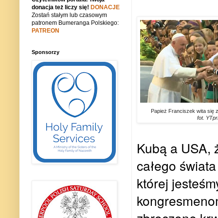
donacja też liczy się!
DONACJE
Zostań stałym lub czasowym
patronem Bumeranga Polskiego:
PATREON
Sponsorzy
Papież Franciszek wita się 
fot. YTpr
Kubą a USA, ż
całego świata 
której jesteś
kongresmeno
zbroczone krw