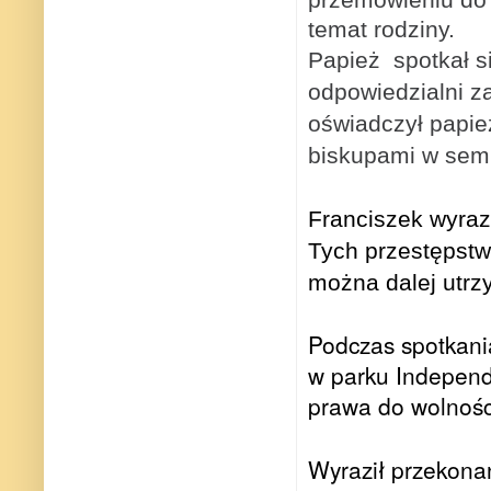
temat rodziny.
Papież
spotkał s
odpowiedzialni z
oświadczył papie
biskupami w semi
Franciszek
wyraz
Tych przestępstw
można dalej utrz
Podczas spotkani
w parku Independ
prawa do wolności 
Wyraził przekonan