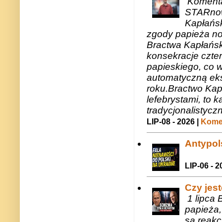
Komenta
STARnow
Kapłańsk
zgody papieża n
Bractwa Kapłańsk
konsekracje czte
papieskiego, co w
automatyczną eks
roku.Bractwo Ka
lefebrystami, to
tradycjonalistycz
LIP-08 - 2026 |
Komen
Antypols
LIP-06 - 2
Czy jes
1 lipca 
papieża,
są reakc