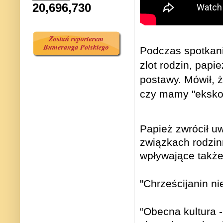
20,696,730
Podczas spotkania
zlot rodzin, papi
postawy. Mówił, ż
czy mamy "ekskom
Papież zwrócił u
związkach rodzin
wpływające także
"
Chrześcijanin ni
“Obecna kultura 