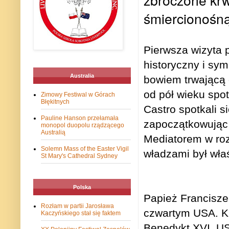
śmiercionośną
Pierwsza wizyta 
historyczny i sy
Australia
bowiem trwającą 
od pół wieku spo
Zimowy Festiwal w Górach
Błękitnych
Castro spotkali 
Pauline Hanson przełamała
zapoczątkowując
monopol duopolu rządzącego
Australią
Mediatorem w ro
Solemn Mass of the Easter Vigil
władzami był wła
St Mary's Cathedral Sydney
Polska
Papież Francisze
Rozłam w partii Jarosława
czwartym USA. Ku
Kaczyńskiego stał się faktem
Benedykt XVI. USA