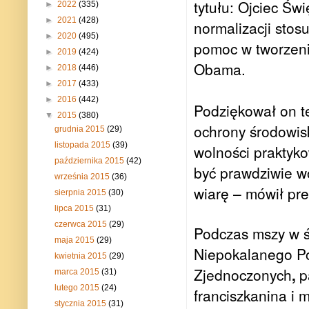
tytułu: Ojciec Ś
►
2022
(335)
►
2021
(428)
normalizacji stos
►
2020
(495)
pomoc w tworzeni
►
2019
(424)
Obama.
►
2018
(446)
►
2017
(433)
►
2016
(442)
Podziękował on t
▼
2015
(380)
ochrony środowis
grudnia 2015
(29)
listopada 2015
(39)
wolności praktyk
października 2015
(42)
być prawdziwie wo
września 2015
(36)
wiarę – mówił pr
sierpnia 2015
(30)
lipca 2015
(31)
czerwca 2015
(29)
Podczas mszy w 
maja 2015
(29)
Niepokalanego Po
kwietnia 2015
(29)
Zjednoczonych
,
p
marca 2015
(31)
lutego 2015
(24)
franciszkanina i 
stycznia 2015
(31)