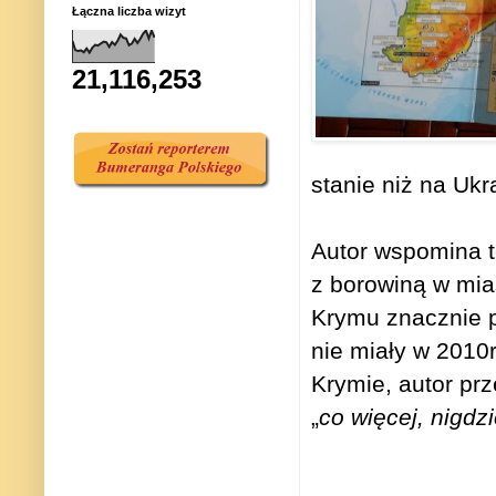
Łączna liczba wizyt
21,116,253
stanie niż na Ukra
Autor wspomina te
z borowiną w mias
Krymu znacznie p
nie miały w 2010
Krymie, autor prz
„
co więcej, nigdz