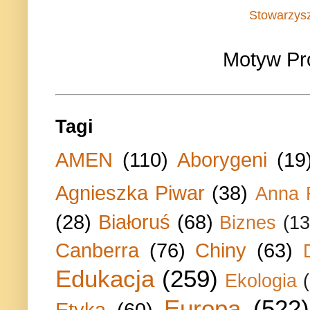
Stowarzys
Motyw Pr
Tagi
AMEN
(110)
Aborygeni
(19
Agnieszka Piwar
(38)
Anna 
(28)
Białoruś
(68)
Biznes
(13
Canberra
(76)
Chiny
(63)
Edukacja
(259)
Ekologia
Europa
(522)
Etyka
(60)