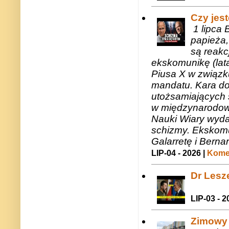
Czy jes
1 lipca 
papieża,
są reakc
ekskomunikę (lat
Piusa X w związk
mandatu. Kara do
utożsamiających 
w międzynarodow
Nauki Wiary wyda
schizmy. Ekskomu
Galarretę i Bernar
LIP-04 - 2026 |
Komen
Dr Lesze
LIP-03 - 2
Zimowy 