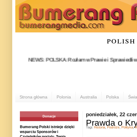
polish
NEWS: POLSKA: Rozłam w Prawie i Sprawiedliwości stał 
PO
Strona główna
Polonia
Australia
Polska
Świa
poniedziałek, 22 cze
Donacje
Prawda o Kry
Bumerang Polski istnieje dzięki
Tagi:
Historia
,
Podróże
,
Polityka
,
R
wsparciu Sponsorów i
Czytelników portalu. Twoja