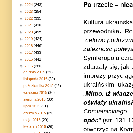
Po trzecie – ni
►
2024
(243)
►
2023
(254)
►
2022
(335)
Kultura ukraińsk
►
2021
(428)
przewodnika
.
Ro
►
2020
(495)
„
celowo podtrzym
►
2019
(424)
►
2018
(446)
zależność półwy
►
2017
(433)
Symferopolu dzia
►
2016
(442)
zdarzały się, jak
▼
2015
(380)
grudnia 2015
(29)
imprezy przyciąg
listopada 2015
(39)
ukraińskim, ukazy
października 2015
(42)
„
Mimo, iż władze
września 2015
(36)
sierpnia 2015
(30)
oświaty ukraińs
lipca 2015
(31)
Chmielnickiego
–
czerwca 2015
(29)
opór.
” (str. 131-
maja 2015
(29)
kwietnia 2015
(29)
otworzyć na Krym