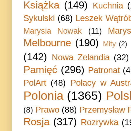
Książka
(149)
Kuchnia
Sykulski
(68)
Leszek Wątrób
Marys
Marysia Nowak
(11)
Melbourne
(190)
Mity
(2)
(142)
Nowa Zelandia
(32)
Pamięć
(296)
Patronat
(4
PolArt
(48)
Polacy w Austra
Polonia
(1365)
Pols
Prawo
(88)
Przemysław P
(8)
Rosja
(317)
Rozrywka
(1