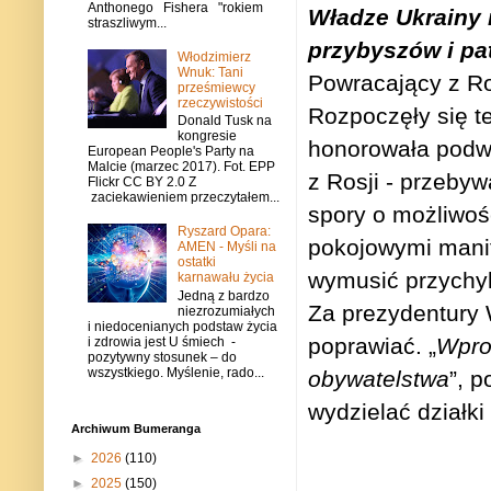
Anthonego Fishera "rokiem
Władze Ukrainy 
straszliwym...
przybyszów i pat
Włodzimierz
Wnuk: Tani
Powracający z Ro
prześmiewcy
rzeczywistości
Rozpoczęły się t
Donald Tusk na
kongresie
honorowała podwó
European People's Party na
Malcie (marzec 2017). Fot. EPP
z Rosji - przeby
Flickr CC BY 2.0 Z
zaciekawieniem przeczytałem...
spory o możliwość
Ryszard Opara:
pokojowymi manife
AMEN - Myśli na
ostatki
wymusić przychyl
karnawału życia
Jedną z bardzo
Za prezydentury 
niezrozumiałych
i niedocenianych podstaw życia
poprawiać. „
Wpro
i zdrowia jest U śmiech -
pozytywny stosunek – do
wszystkiego. Myślenie, rado...
obywatelstwa
”, p
wydzielać działki
Archiwum Bumeranga
►
2026
(110)
►
2025
(150)