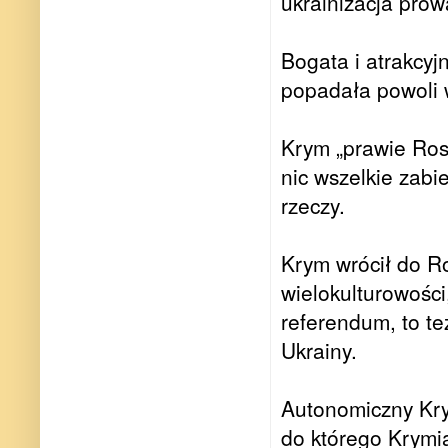
ukrainizacja pro
Bogata i atrakcy
popadała powoli
Krym „prawie Rosj
nic wszelkie zabi
rzeczy.
Krym wrócił do Ros
wielokulturowości,
referendum, to t
Ukrainy.
Autonomiczny Kry
do którego Krymia