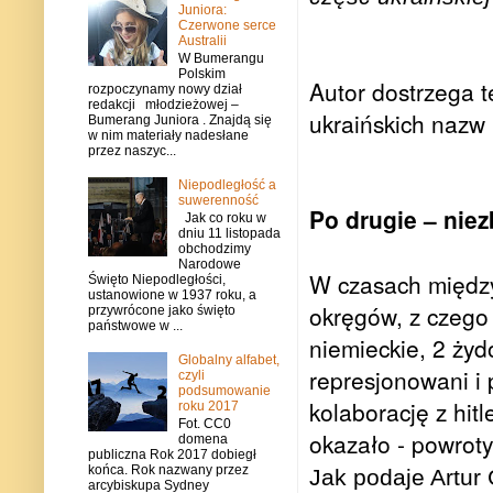
Juniora:
Czerwone serce
Australii
W Bumerangu
Polskim
Autor dostrzega 
rozpoczynamy nowy dział
redakcji młodzieżowej –
ukraińskich nazw 
Bumerang Juniora . Znajdą się
w nim materiały nadesłane
przez naszyc...
Niepodległość a
suwerenność
Po drugie – niez
Jak co roku w
dniu 11 listopada
obchodzimy
Narodowe
W czasach między
Święto Niepodległości,
ustanowione w 1937 roku, a
okręgów, z czego 
przywrócone jako święto
państwowe w ...
niemieckie, 2 żyd
Globalny alfabet,
represjonowani i 
czyli
podsumowanie
kolaborację z hit
roku 2017
Fot. CC0
okazało - powroty 
domena
publiczna Rok 2017 dobiegł
końca. Rok nazwany przez
Jak podaje Artur
arcybiskupa Sydney