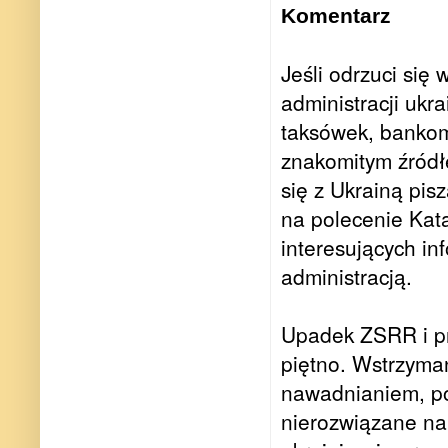
Komentarz
Jeśli odrzuci się
administracji ukra
taksówek, bankom
znakomitym źródłe
się z Ukrainą pis
na polecenie Kata
interesujących in
administracją.
Upadek ZSRR i pr
piętno. Wstrzyma
nawadnianiem, po
nierozwiązane na