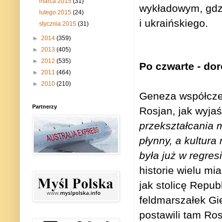
marca 2015
(31)
wykładowym, gdzie
lutego 2015
(24)
i ukraińskiego.
stycznia 2015
(31)
►
2014
(359)
►
2013
(405)
►
2012
(535)
Po czwarte - do
►
2011
(464)
►
2010
(210)
Geneza współczes
Partnerzy
Rosjan, jak wyjaś
przekształcania m
płynny, a kultura
była już w regres
historie wielu m
jak stolicę Repub
feldmarszałek Gi
postawili tam Ro