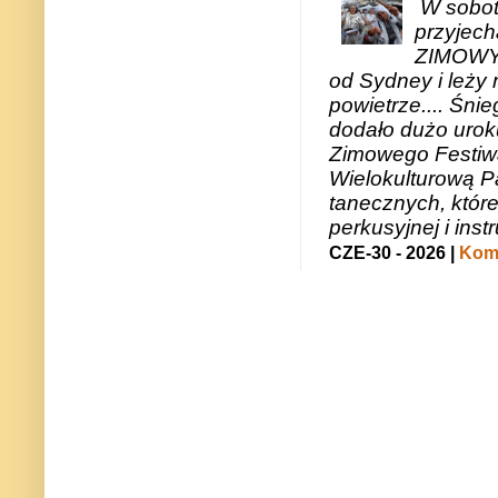
W sobotę
przyjech
ZIMOWY 
od Sydney i leży 
powietrze.... Śni
dodało dużo uroku
Zimowego Festiwal
Wielokulturową P
tanecznych, któr
perkusyjnej i in
CZE-30 - 2026 |
Kome