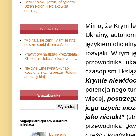
Język polski - język, który łączy.
Dzień Polonii i Polaków za
granicą
Mimo, że Krym le
Events Info
Ukrainy, autonom
"Mój tata się żeni". Mam Teatr z
językiem oficjaln
nowym spektaklem w Australii
rosyjski. W tym j
Prawybory na urząd Prezydenta
RP 2025 - debata 7 kandydatów
przewodnika, uka
Nie żyje Ernestyna Skurjat-
czasopism i książ
Kozek - unikalna postać Polonii
australijskiej
Krymie niewido
potencjalnego tur
Wyszukiwarka
więcej,
postrzega
jego użycie moż
jako nietakt”
(st
Najpopularniejsze w ostatnim
przewodnika, „
kw
miesiącu
część ukraińskiej
Bumerang