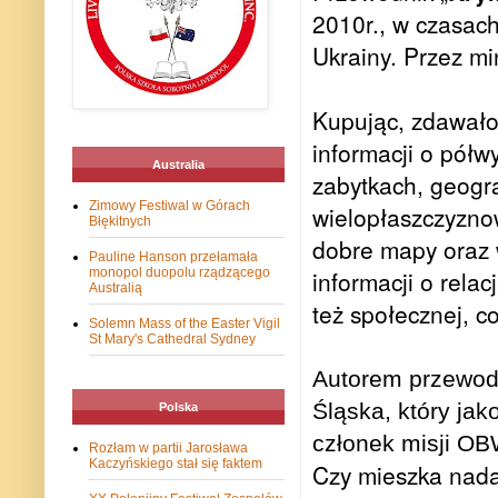
2010r., w czasac
Ukrainy. Przez mi
Kupując, zdawało
informacji o półwy
Australia
zabytkach, geograf
Zimowy Festiwal w Górach
wielopłaszczyznow
Błękitnych
dobre mapy oraz w
Pauline Hanson przełamała
monopol duopolu rządzącego
informacji o rela
Australią
też społecznej, c
Solemn Mass of the Easter Vigil
St Mary's Cathedral Sydney
Autorem przewod
Śląska, który jak
Polska
członek misji OB
Rozłam w partii Jarosława
Kaczyńskiego stał się faktem
Czy mieszka nadal