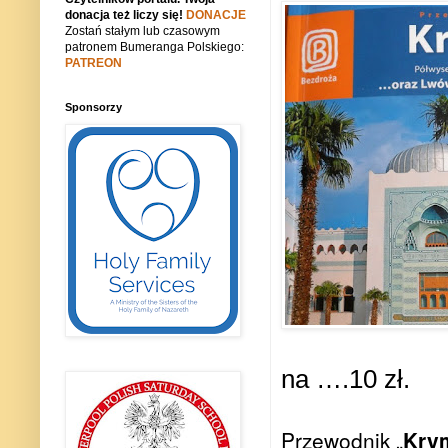
donacja też liczy się!
DONACJE
Zostań stałym lub czasowym
patronem Bumeranga Polskiego:
PATREON
Sponsorzy
na ….10 zł.
Przewodnik „
Krym