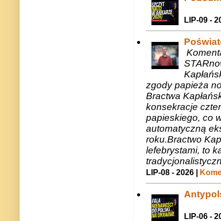
LIP-09 - 2
Poświat
Komenta
STARnow
Kapłańsk
zgody papieża n
Bractwa Kapłańsk
konsekracje czte
papieskiego, co w
automatyczną eks
roku.Bractwo Ka
lefebrystami, to
tradycjonalistycz
LIP-08 - 2026 |
Komen
Antypols
LIP-06 - 2