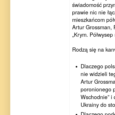
świadomość przyn
prawie nic nie łą
mieszkańcom półw
Artur Grossman, 
„Krym. Półwysep r
Rodzą się na kanw
Dlaczego polsc
nie widzieli t
Artur Grossman
poronionego p
Wschodnie” i 
Ukrainy do st
Dlaczego pode