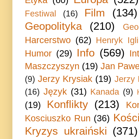
Film
(134)
Festiwal
(16)
Geopolityka
(210)
Geo
Harcerstwo
(62)
Henryk Igli
Info
(569)
Humor
(29)
In
Maszczyszyn
(19)
Jan Paweł
Jerzy Krysiak
(19)
(9)
Jerzy
Język
(31)
(16)
Kanada
(9)
Konflikty
(213)
(19)
Ko
Kości
Kosciuszko Run
(36)
Kryzys ukraiński
(371)