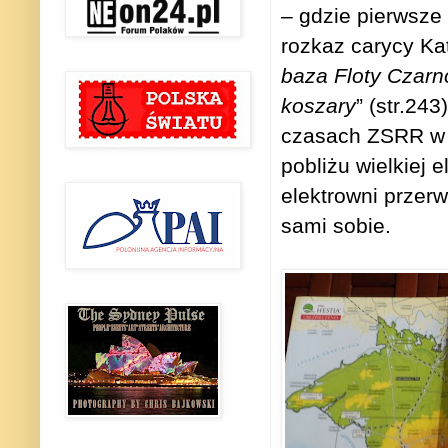
– gdzie pierwsze
rozkaz carycy Kat
baza Floty Czarno
koszary
” (str.24
czasach ZSRR w 1
pobliżu wielkiej
elektrowni przer
sami sobie.