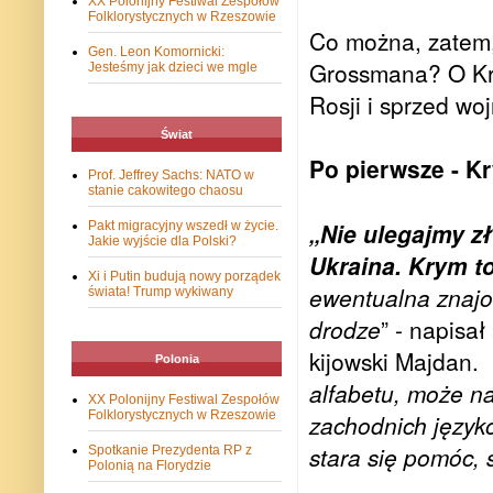
XX Polonijny Festiwal Zespołów
Folklorystycznych w Rzeszowie
Co można, zatem, 
Gen. Leon Komornicki:
Grossmana? O Kry
Jesteśmy jak dzieci we mgle
Rosji i sprzed wo
Świat
Po pierwsze - Kr
Prof. Jeffrey Sachs: NATO w
stanie cakowitego chaosu
„Nie ulegajmy zł
Pakt migracyjny wszedł w życie.
Jakie wyjście dla Polski?
Ukraina. Krym to
Xi i Putin budują nowy porządek
ewentualna znajo
świata! Trump wykiwany
drodze
” - napisał
kijowski Majdan. 
Polonia
alfabetu, może na
XX Polonijny Festiwal Zespołów
Folklorystycznych w Rzeszowie
zachodnich językó
stara się pomóc, 
Spotkanie Prezydenta RP z
Polonią na Florydzie