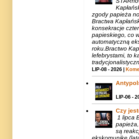
STARnow
Kapłańsk
zgody papieża n
Bractwa Kapłańsk
konsekracje czte
papieskiego, co w
automatyczną eks
roku.Bractwo Ka
lefebrystami, to
tradycjonalistycz
LIP-08 - 2026 |
Komen
Antypols
LIP-06 - 2
Czy jes
1 lipca 
papieża,
są reakc
ekskomunikę (lat