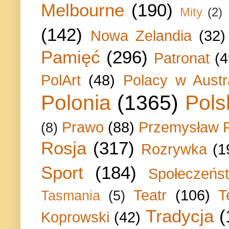
Melbourne
(190)
Mity
(2)
(142)
Nowa Zelandia
(32)
Pamięć
(296)
Patronat
(4
PolArt
(48)
Polacy w Austra
Polonia
(1365)
Pols
Prawo
(88)
Przemysław P
(8)
Rosja
(317)
Rozrywka
(1
Sport
(184)
Społeczeńs
Teatr
(106)
T
Tasmania
(5)
Tradycja
(
Koprowski
(42)