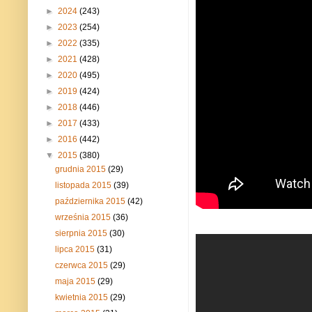
►
2024
(243)
►
2023
(254)
►
2022
(335)
►
2021
(428)
►
2020
(495)
►
2019
(424)
►
2018
(446)
►
2017
(433)
►
2016
(442)
▼
2015
(380)
grudnia 2015
(29)
listopada 2015
(39)
października 2015
(42)
września 2015
(36)
sierpnia 2015
(30)
lipca 2015
(31)
czerwca 2015
(29)
maja 2015
(29)
kwietnia 2015
(29)