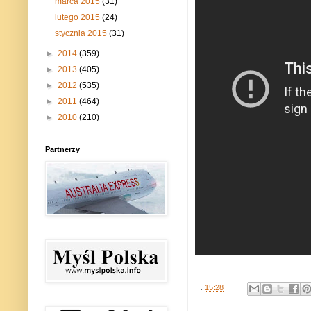
marca 2015
(31)
lutego 2015
(24)
stycznia 2015
(31)
►
2014
(359)
►
2013
(405)
►
2012
(535)
►
2011
(464)
►
2010
(210)
Partnerzy
.
15:28