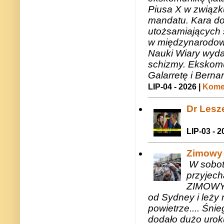
Piusa X w związk
mandatu. Kara do
utożsamiających 
w międzynarodow
Nauki Wiary wyda
schizmy. Ekskomu
Galarretę i Bernar
LIP-04 - 2026 |
Komen
Dr Lesze
LIP-03 - 2
Zimowy 
W sobotę
przyjech
ZIMOWY 
od Sydney i leży 
powietrze.... Śni
dodało dużo uroku