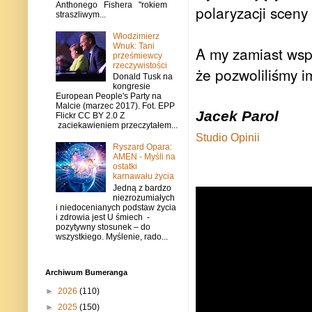
Anthonego Fishera "rokiem
polaryzacji scen
straszliwym...
Włodzimierz
Wnuk: Tani
A my zamiast wsp
prześmiewcy
rzeczywistości
że pozwoliliśmy i
Donald Tusk na
kongresie
European People's Party na
Malcie (marzec 2017). Fot. EPP
Jacek Parol
Flickr CC BY 2.0 Z
zaciekawieniem przeczytałem...
Studio Opinii
Ryszard Opara:
AMEN - Myśli na
ostatki
karnawału życia
Jedną z bardzo
niezrozumiałych
i niedocenianych podstaw życia
i zdrowia jest U śmiech -
pozytywny stosunek – do
wszystkiego. Myślenie, rado...
Archiwum Bumeranga
►
2026
(110)
►
2025
(150)