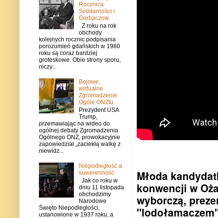
Rocznica
Solidarności i
Gorbaczow
Z roku na rok
obchody
kolejnych rocznic podpisania
porozumień gdańskich w 1980
roku są coraz bardziej
groteskowe. Obie strony sporu,
niczy...
Bojowe,
wirtualne
Zgromadzenie
Ogóle ONZtu
Prezydent USA
Trump,
przemawiając na wideo do
ogólnej debaty Zgromadzenia
Ogólnego ONZ, prowokacyjnie
zapowiedział „zaciekłą walkę z
niewidz...
Niepodległość a
Młoda kandydat
suwerenność
Jak co roku w
konwencji w Oż
dniu 11 listopada
obchodzimy
wyborczą, preze
Narodowe
Święto Niepodległości,
"lodołamaczem" 
ustanowione w 1937 roku, a