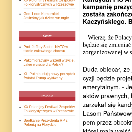
XX Polonijny Festiwal Zespołów
kampanię prezyd
Folklorystycznych w Rzeszowie
została zakończ
Gen. Leon Komornicki:
Jesteśmy jak dzieci we mgle
Kaczyńskiego. B
-
Wierzę, że Polacy
Świat
będzie się zmienia
Prof. Jeffrey Sachs: NATO w
zorganizowanej w 
stanie cakowitego chaosu
Pakt migracyjny wszedł w życie.
Jakie wyjście dla Polski?
Duda obie­cał, ze j
Xi i Putin budują nowy porządek
cy­zji bę­dzie pro­
świata! Trump wykiwany
eme­ry­tal­nym. - Je
aktów praw­nych, bę
Polonia
za­rze­kał się kan­d
XX Polonijny Festiwal Zespołów
Lasom Pań­stwo­wym
Folklorystycznych w Rzeszowie
pem przez ob­co­kr
Spotkanie Prezydenta RP z
Polonią na Florydzie
któ­rej mają wejść e