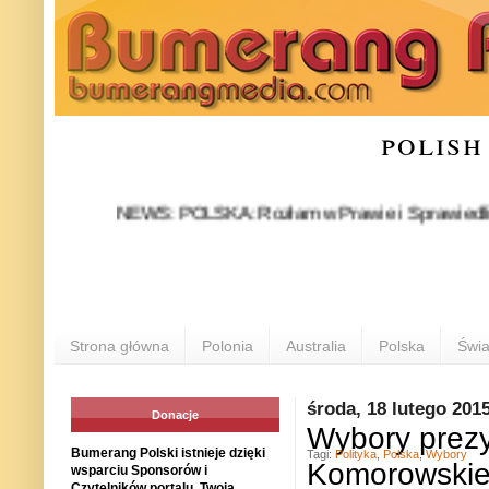
polish
NEWS: POLSKA: Rozłam w Prawie i Sprawiedliwości stał
Strona główna
Polonia
Australia
Polska
Świa
środa, 18 lutego 201
Donacje
Wybory prezy
Bumerang Polski istnieje dzięki
Tagi:
Polityka
,
Polska
,
Wybory
Komorowski
wsparciu Sponsorów i
Czytelników portalu. Twoja