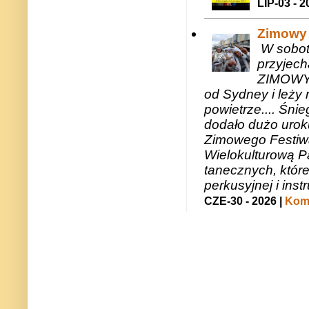
LIP-03 - 2
Zimowy 
W sobotę
przyjech
ZIMOWY 
od Sydney i leży 
powietrze.... Śni
dodało dużo uroku
Zimowego Festiwal
Wielokulturową P
tanecznych, któr
perkusyjnej i in
CZE-30 - 2026 |
Kome