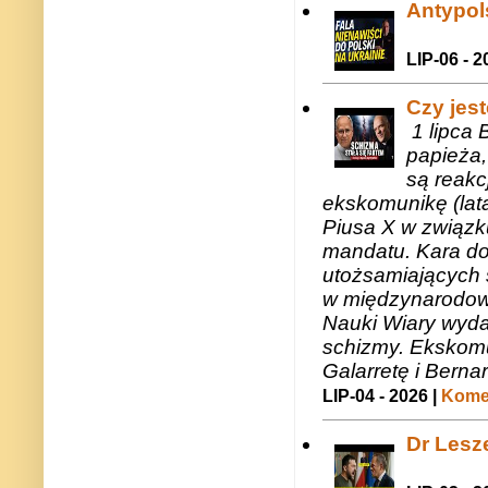
Antypols
LIP-06 - 2
Czy jes
1 lipca 
papieża,
są reakc
ekskomunikę (lat
Piusa X w związk
mandatu. Kara do
utożsamiających 
w międzynarodow
Nauki Wiary wyda
schizmy. Ekskomu
Galarretę i Bernar
LIP-04 - 2026 |
Komen
Dr Lesze