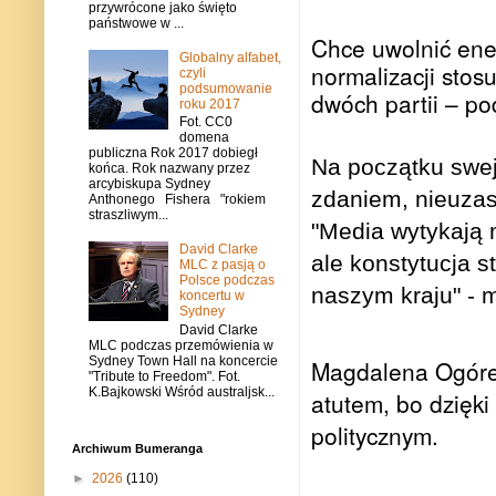
przywrócone jako święto
państwowe w ...
Chce uwolnić ene
Globalny alfabet,
normalizacji stos
czyli
podsumowanie
dwóch partii – p
roku 2017
Fot. CC0
domena
publiczna Rok 2017 dobiegł
Na początku swej
końca. Rok nazwany przez
arcybiskupa Sydney
zdaniem, nieuzasa
Anthonego Fishera "rokiem
straszliwym...
"Media wytykają 
David Clarke
ale konstytucja 
MLC z pasją o
Polsce podczas
naszym kraju" - 
koncertu w
Sydney
David Clarke
MLC podczas przemówienia w
Sydney Town Hall na koncercie
Magdalena Ogórek
"Tribute to Freedom". Fot.
K.Bajkowski Wśród australjsk...
atutem, bo dzięk
politycznym.
Archiwum Bumeranga
►
2026
(110)