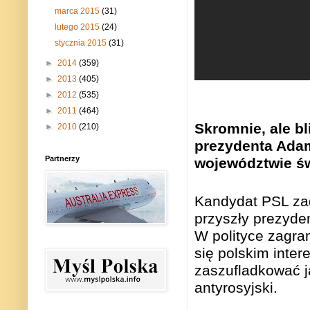
marca 2015
(31)
lutego 2015
(24)
stycznia 2015
(31)
►
2014
(359)
►
2013
(405)
►
2012
(535)
►
2011
(464)
Skromnie, ale b
►
2010
(210)
prezydenta Ada
Partnerzy
województwie ś
Kandydat
PSL
zad
przyszły prezyde
W polityce zagra
się polskim inte
zaszufladkować 
antyrosyjski
.