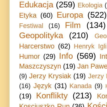
Edukacja
(259)
Ekologia
Europa
(522)
Etyka
(60)
Film
(134)
Festiwal
(16)
Geopolityka
(210)
Geo
Harcerstwo
(62)
Henryk Igli
Info
(569)
Humor
(29)
In
Maszczyszyn
(19)
Jan Paweł
Jerzy Krysiak
(19)
(9)
Jerzy
Język
(31)
(16)
Kanada
(9)
Konflikty
(213)
(19)
Ko
Kości
Kosciuszko Run
(36)