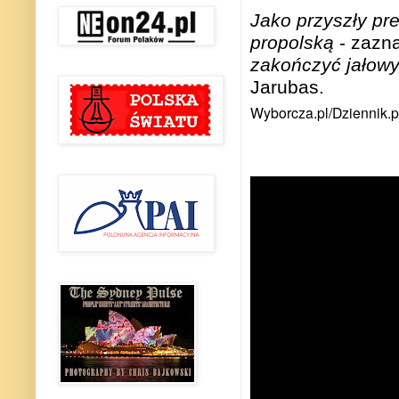
Jako przyszły pr
propolską
- zazna
zakończyć jałow
Jarubas
.
Wyborcza.pl/Dziennik.