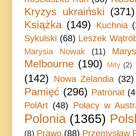
Kryzys ukraiński
(371)
Książka
(149)
Kuchnia
Sykulski
(68)
Leszek Wątrób
Marys
Marysia Nowak
(11)
Melbourne
(190)
Mity
(2)
(142)
Nowa Zelandia
(32)
Pamięć
(296)
Patronat
(4
PolArt
(48)
Polacy w Austra
Polonia
(1365)
Pols
Prawo
(88)
Przemysław P
(8)