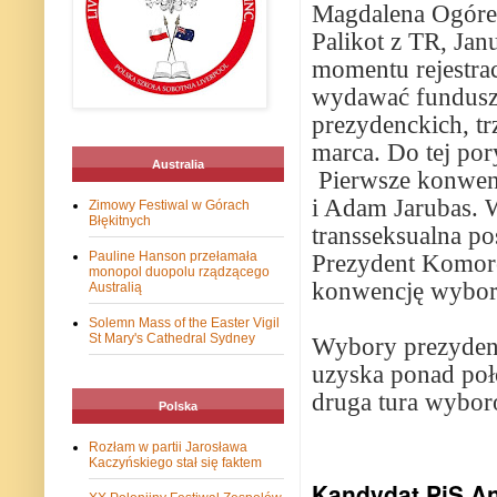
Magdalena Ogórek
Palikot z TR, J
momentu rejestra
wydawać fundusz
prezydenckich, tr
marca. Do tej po
Australia
Pierwsze konwen
i Adam Jarubas. 
Zimowy Festiwal w Górach
Błękitnych
transseksualna po
Pauline Hanson przełamała
Prezydent Komoro
monopol duopolu rządzącego
konwencję wybo
Australią
Solemn Mass of the Easter Vigil
St Mary's Cathedral Sydney
Wybory prezydenc
uzyska ponad poł
druga tura wybor
Polska
Rozłam w partii Jarosława
Kaczyńskiego stał się faktem
Kandydat PiS An