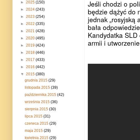
Jeśli chodzi o po
►
2025
(150)
będzie dążyć do n
►
2024
(243)
►
2023
(254)
jednak „rosyjską 
►
2022
(335)
bała odpowiedzieć
►
2021
(428)
Kandydatka SLD o
►
2020
(495)
armii i utworzeni
►
2019
(424)
►
2018
(446)
►
2017
(433)
►
2016
(442)
▼
2015
(380)
grudnia 2015
(29)
listopada 2015
(39)
października 2015
(42)
września 2015
(36)
sierpnia 2015
(30)
lipca 2015
(31)
czerwca 2015
(29)
maja 2015
(29)
kwietnia 2015
(29)