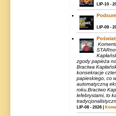
LIP-10 - 2
Podsum
LIP-09 - 2
Poświat
Komenta
STARnow
Kapłańsk
zgody papieża n
Bractwa Kapłańsk
konsekracje czte
papieskiego, co w
automatyczną eks
roku.Bractwo Ka
lefebrystami, to
tradycjonalistycz
LIP-08 - 2026 |
Komen