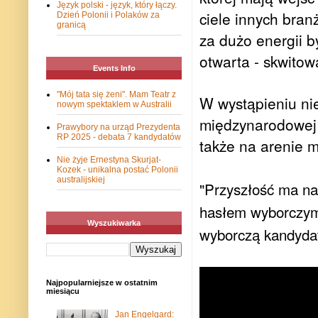
Język polski - język, który łączy.
cie­le in­nych bran
Dzień Polonii i Polaków za
granicą
za dużo ener­gii by
otwar­ta - skwi­to­
Events Info
"Mój tata się żeni". Mam Teatr z
W wystąpieniu nie
nowym spektaklem w Australii
międzynarodowej
Prawybory na urząd Prezydenta
RP 2025 - debata 7 kandydatów
także na arenie 
Nie żyje Ernestyna Skurjat-
Kozek - unikalna postać Polonii
australijskiej
"Przy­szłość ma na i
ha­słem wy­bor­cz
Wyszukiwarka
wyborczą kandyda
Najpopularniejsze w ostatnim
miesiącu
Jan Engelgard: